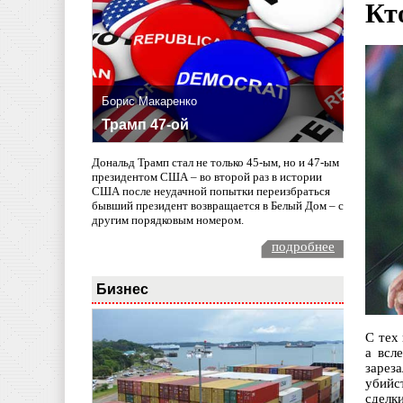
Кт
Борис Макаренко
Трамп 47-ой
Дональд Трамп стал не только 45-ым, но и 47-ым
президентом США – во второй раз в истории
США после неудачной попытки переизбраться
бывший президент возвращается в Белый Дом – с
другим порядковым номером.
подробнее
Бизнес
С тех
а всл
зарез
убийс
сделк