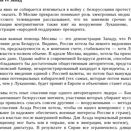
а vs Запад
а явно не собирается втягиваться в войну с белорусскими прот
 оказать. В Москве прекрасно понимают роль электронных медиа
усского телевидения рассказывают, что их заменили срочно
изации контрмитингов также взят на вооружение Лукашенко,
страции «народной поддержки» президента.
мая важная помощь Москвы — это демонстрация Западу, что Ро
енние дела Беларуси. Видимо, Россия хотела бы некоего видоизм
сти, предсказуемости и, в конечном счете, стабильности — хотя
власти в полном объеме. В идеале Москва, видимо, хотела бы прихо
ыло дано. Однако найти в современной Беларуси деятеля, способн
обладавшего бы достаточным общественным авторитетом, предста
омовский банкир, незарегистрированный кандидат в президенты, а
жности введения единой с Россией валюты, но потом был вынужде
ржки потенциальных избирателей (тех самых, которые потом вышл
 чем у Лукашенко, будет принят в Европе и объективно станет отда
квы есть опыт спасения еще одного авторитарного лидера — Баш
напоминает белорусские митинги, участники которых убирают мусор
да пришлось спасать совсем другими — вооруженными — метода
 спасения Асада Россия хотела, чтобы он нашел компромисс с у
льнее (и надежнее обеспечить военные интересы России в стране)
ься властью после выигранной войны. Для Асада нормальный режим 
иционер мог быть или в тюрьме, или в эмиграции, или могиле),
венная диктатура. В результате в Сирии все ограничилось для