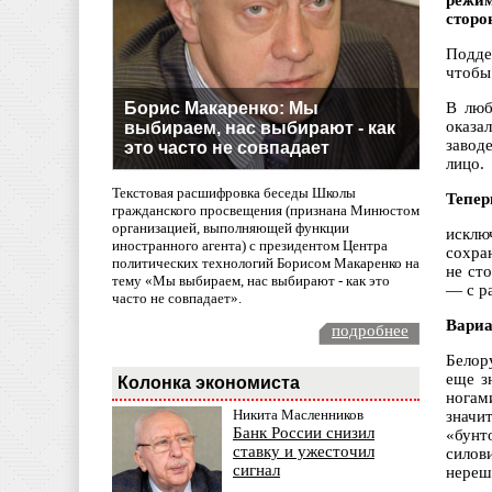
режим
сторо
Подде
чтобы
Борис Макаренко: Мы
В люб
оказа
выбираем, нас выбирают - как
заводе
это часто не совпадает
лицо.
Текстовая расшифровка беседы Школы
Тепер
гражданского просвещения (признана Минюстом
организацией, выполняющей функции
исклю
иностранного агента) с президентом Центра
сохра
политических технологий Борисом Макаренко на
не ст
тему «Мы выбираем, нас выбирают - как это
— с ра
часто не совпадает».
Вариа
подробнее
Белор
еще з
Колонка экономиста
ногам
Никита Масленников
значи
Банк России снизил
«бунт
ставку и ужесточил
силови
сигнал
нереш