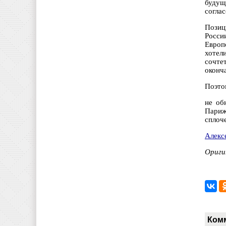
будущ
согла
Позиц
Росси
Европ
хотели
сочте
оконча
Поэто
не об
Париж
сплоче
Алекс
Ориги
Ком