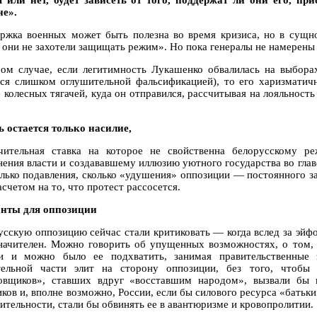
 или нет, будет зависеть от того, поддержат ли они его, пр
не».
ржка военных может быть полезна во время кризиса, но в сущно
 они не захотели защищать режим». Но пока генералы не намерены 
ом случае, если легитимность Лукашенко обвалилась на выборах
лся слишком оглушительной фальсификацией), то его харизматич
 колесных тягачей, куда он отправился, рассчитывая на лояльность
ь остается только насилие,
чительная ставка на которое не свойственна белорусскому р
нения власти и создававшему иллюзию уютного государства во глав
олько подавления, сколько «удушения» оппозиции — постоянного з
счетом на то, что протест рассосется.
нты для оппозиции
усскую оппозицию сейчас стали критиковать — когда вслед за эйфо
начителен. Можно говорить об упущенных возможностях, о том, ч
и и можно было ее подхватить, занимая правительственные 
тельной части элит на сторону оппозиции, без того, чтобы
овщиков», ставших вдруг «восставшим народом», вызвали бы 
ков и, вполне возможно, России, если бы силового ресурса «батьки
ительности, стали бы обвинять ее в авантюризме и кровопролитии.