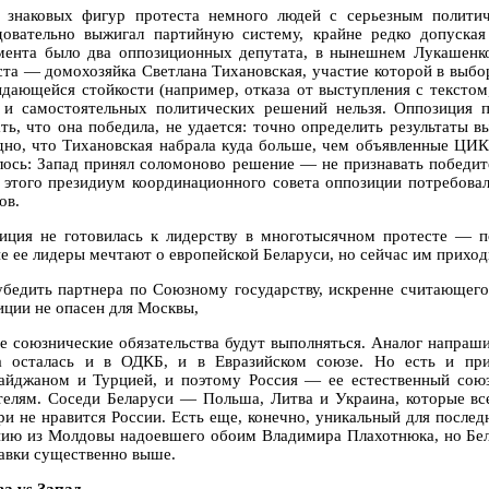
 знаковых фигур протеста немного людей с серьезным полити
довательно выжигал партийную систему, крайне редко допуска
мента было два оппозиционных депутата, в нынешнем Лукашенк
ста — домохозяйка Светлана Тихановская, участие которой в выбо
ыдающейся стойкости (например, отказа от выступления с тексто
 и самостоятельных политических решений нельзя. Оппозиция 
ать, что она победила, не удается: точно определить результаты 
дно, что Тихановская набрала куда больше, чем объявленные ЦИ
лось: Запад принял соломоново решение — не признавать победит
 этого президиум координационного совета оппозиции потребовал
ов.
иция не готовилась к лидерству в многотысячном протесте — по
е ее лидеры мечтают о европейской Беларуси, но сейчас им прихо
убедить партнера по Союзному государству, искренне считающего
иции не опасен для Москвы,
се союзнические обязательства будут выполняться. Аналог напра
а осталась и в ОДКБ, и в Евразийском союзе. Но есть и пр
айджаном и Турцией, и поэтому Россия — ее естественный сою
телям. Соседи Беларуси — Польша, Литва и Украина, которые вс
ри не нравится России. Есть еще, конечно, уникальный для послед
нию из Молдовы надоевшего обоим Владимира Плахотнюка, но Бел
тавки существенно выше.