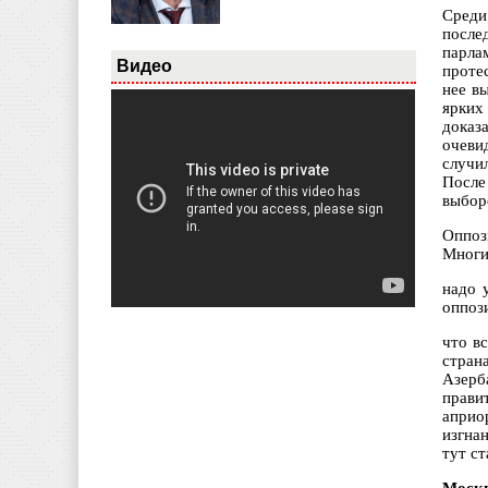
Среди
после
парла
Видео
проте
нее в
ярких
доказ
очеви
случи
После
выбор
Оппоз
Многи
надо 
оппоз
что в
стран
Азерб
прави
априо
изгна
тут с