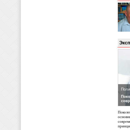
Эксп
Поли
Поко
совр
Поколе
основн
совреме
принци