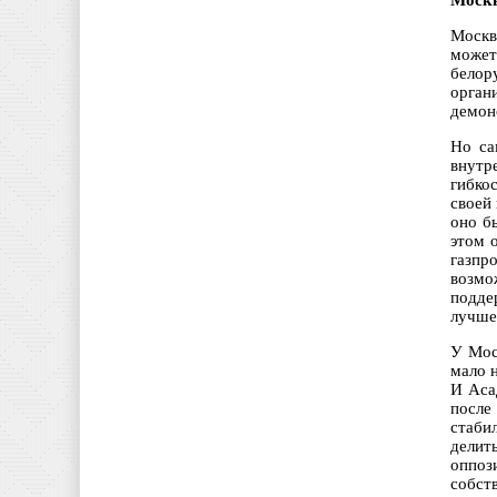
Москв
Москв
может
белор
орган
демон
Но са
внутр
гибко
своей 
оно б
этом 
газпр
возмо
подде
лучше,
У Мос
мало 
И Аса
после
стаби
делит
оппоз
собст