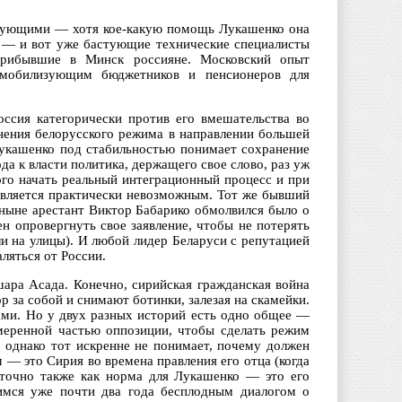
естующими — хотя кое-какую помощь Лукашенко она
 — и вот уже бастующие технические специалисты
 прибывшие в Минск россияне. Московский опыт
 мобилизующим бюджетников и пенсионеров для
ссия категорически против его вмешательства во
енения белорусского режима в направлении большей
 Лукашенко под стабильностью понимает сохранение
да к власти политика, держащего свое слово, раз уж
ого начать реальный интеграционный процесс и при
вляется практически невозможным. Тот же бывший
 ныне арестант Виктор Бабарико обмолвился было о
н опровергнуть свое заявление, чтобы не потерять
и на улицы). И любой лидер Беларуси с репутацией
ляться от России.
ара Асада. Конечно, сирийская гражданская война
 за собой и снимают ботинки, залезая на скамейки.
ми. Но у двух разных историй есть одно общее —
меренной частью оппозиции, чтобы сделать режим
, однако тот искренне не понимает, почему должен
— это Сирия во времена правления его отца (когда
 точно также как норма для Лукашенко — это его
щимся уже почти два года бесплодным диалогом о