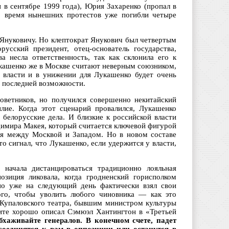
 в сентябре 1999 года), Юрия Захаренко (пропал в
во время нынешних протестов уже погибли четыре
 Януковичу. Но клептократ Янукович был четвертым
сский президент, отец-основатель государства,
 несла ответственность, так как склонила его к
укашенко же в Москве считают неверным союзником,
 власти и в унижении для Лукашенко будет очень
о последней возможности.
оветников, но получился совершенно некитайский
илие. Когда этот сценарий провалился, Лукашенко
 белорусские дела. И близкие к российской власти
димира Макея, который считается ключевой фигурой
ия между Москвой и Западом. Но в новом составе
то сигнал, что Лукашенко, если удержится у власти,
 начала дистанцироваться традиционно лояльная
зиция ликовала, когда гродненский горисполком
но уже на следующий день фактически взял свои
ого, чтобы уволить любого чиновника — как это
Купаловского театра, бывшим министром культуры
ите хорошо описал Сэмюэл Хантингтон в «Третьей
бхаживайте генералов. В конечном счете, падет