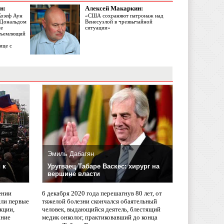
н:
Алексей Макаркин:
Жозеф Аун
«США сохраняют патронаж над
с Дональдом
Венесуэлой в чрезвычайной
ме
ситуации»
объемлющий
ице с
Эмиль Дабагян
 к
Уругваец Табаре Васкес: хирург на
вершине власти
ении
6 декабря 2020 года перешагнув 80 лет, от
сли первые
тяжелой болезни скончался обаятельный
кции,
человек, выдающийся деятель, блестящий
ание
медик онколог, практиковавший до конца