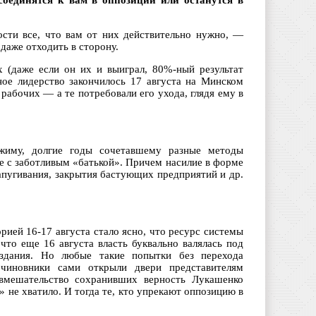
исоединятся к вам в оппозиции или останутся в
сти все, что вам от них действительно нужно, —
даже отходить в сторону.
 (даже если он их и выиграл, 80%-ный результат
ное лидерство закончилось 17 августа на Минском
 рабочих — а те потребовали его ухода, глядя ему в
ежиму, долгие годы сочетавшему разные методы
е с заботливым «батькой». Причем насилие в форме
апугивания, закрытия бастующих предприятий и др.
рией 16-17 августа стало ясно, что ресурс системы
то еще 16 августа власть буквально валялась под
здания. Но любые такие попытки без перехода
 чиновники сами открыли двери представителям
вмешательство сохранивших верность Лукашенко
» не хватило. И тогда те, кто упрекают оппозицию в