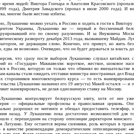
е время людей: Виктора Гончара и Анатолия Красовского (пропали
999 года), Дмитрия Завадского (пропал в июле 2000 года). И 
ека, многие были жестоко избиты.
но, Лукашенко можно уехать в Россию и ходить в гости к Виктору
дентом Украины, Лукашенко же — первый и бессменный белору
труировавший его по своему разумению. И за Януковича Москва
литическому развороту декабря 2013 года, вызвавшему Майдан. Л
натором, не держащим слово. Конечно, его примут, но жить без
, едва ли возможно. Очевидно, что он будет держаться за власть д
версия, что сразу после выборов Лукашенко слушал китайских с
рий из «Государя» Макиавелли: короткое, жесткое, шоковое нас
лся к России, которую он только что обвинял во вмешательстве в
рам-каналы стали ожидать отставки министра иностранных дел Вла
ах сторонников многовекторного курса — то есть маневрирован
тельства (Лукашенко назначил его 19 августа) Макей остался — и э
лжит маневрировать, не делая однозначную ставку на Москву.
Лукашенко контролирует белорусскую элиту, хотя от нее уже
ерия — официальные профсоюзы и православная церковь. Оппо
ально разрешил ее митинги и обещал предоставить телеэфир, 
ния назад. У Лукашенко пока достаточно возможностей для т
ошло с перешедшим на сторону оппозиции директором минского 
м Латушко. Ему остаются верны силовики, роль которых в транз
» в качестве рекомендации демократическим оппозиционерам:
«о