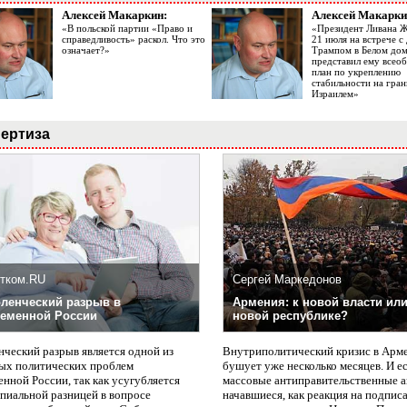
Алексей Макаркин:
Алексей Макарки
«В польской партии «Право и
«Президент Ливана 
справедливость» раскол. Что это
21 июля на встрече 
означает?»
Трампом в Белом до
представил ему все
план по укреплению
стабильности на гран
Израилем»
ертиза
тком.RU
Сергей Маркедонов
ленческий разрыв в
Армения: к новой власти или
еменной России
новой республике?
нческий разрыв является одной из
Внутриполитический кризис в Арм
ых политических проблем
бушует уже несколько месяцев. И е
нной России, так как усугубляется
массовые антиправительственные а
пиальной разницей в вопросе
начавшиеся, как реакция на подпис