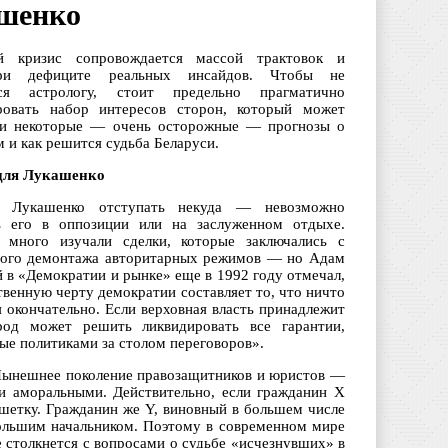
ашенко
ий кризис сопровождается массой трактовок и
ри дефиците реальных инсайдов. Чтобы не
ься астрологу, стоит предельно прагматично
ровать набор интересов сторон, который может
 и некоторые — очень осторожные — прогнозы о
ем и как решится судьба Беларуси.
для Лукашенко
у Лукашенко отступать некуда — невозможно
ь его в оппозиции или на заслуженном отдыхе.
 много изучали сделки, которые заключались с
ого демонтажа авторитарных режимов — но Адам
 в «Демократии и рынке» еще в 1992 году отмечал,
венную черту демократии составляет то, что ничто
 окончательно. Если верховная власть принадлежит
род может решить ликвидировать все гарантии,
ые политиками за столом переговоров».
 Нынешнее поколение правозащитников и юристов —
и аморальными. Действительно, если гражданин Х
решетку. Гражданин же Y, виновный в большем числе
 большим начальником. Поэтому в современном мире
е столкнется с вопросами о судьбе «исчезнувших» в