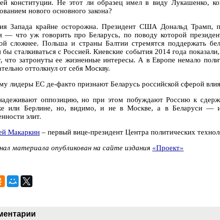
ей конституции. Не этот ли образец имел в виду Лукашенко, ко
сованием нового основного закона?
ия Запада крайне осторожна. Президент США Дональд Трамп, п
и — что уж говорить про Беларусь, по поводу которой презид
ой сложнее. Польша и страны Балтии стремятся поддержать бе
 бы сталкиваться с Россией. Киевские события 2014 года показали,
т, что затронуты ее жизненные интересы. А в Европе немало пол
тельно оттолкнул от себя Москву.
му лидеры ЕС де-факто признают Беларусь российской сферой влия
надеживают оппозицию, но при этом побуждают Россию к сдерж
е или Берлине, но, видимо, и не в Москве, а в Беларуси — и
нности элит.
ей Макаркин
– первый вице-президент Центра политических технол
нал материала опубликован на сайте издания
«
Проект
»
ментарии