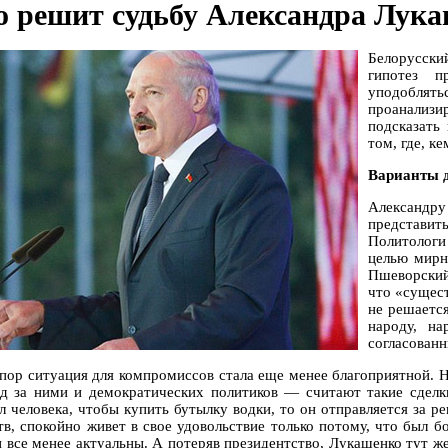
о решит судьбу Александра Лук
Белорусск
гипотез п
уподоблят
проанализи
подсказать
том, где, к
Варианты 
Александр
представит
Политологи
целью мирн
Пшеворский
что «сущест
не решается
народу, на
согласованн
 пор ситуация для компромиссов стала еще менее благоприятной.
ед за ними и демократических политиков — считают такие сделк
ал человека, чтобы купить бутылку водки, то он отправляется за 
тв, спокойно живет в свое удовольствие только потому, что был
и все менее актуальны. А потеряв президентство, Лукашенко тут ж