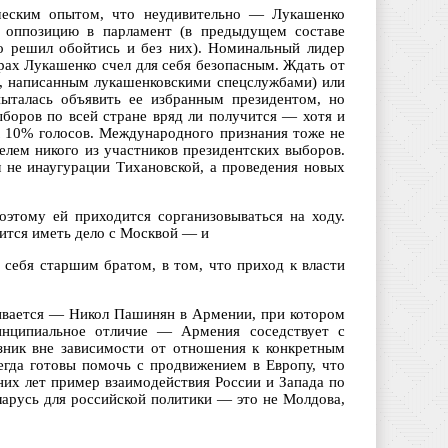
ческим опытом, что неудивительно — Лукашенко
я оппозицию в парламент (в предыдущем составе
о решил обойтись и без них). Номинальный лидер
рах Лукашенко счел для себя безопасным. Ждать от
м, написанным лукашенковскими спецслужбами) или
пыталась объявить ее избранным президентом, но
выборов по всей стране вряд ли получится — хотя и
К 10% голосов. Международного признания тоже не
елем никого из участников президентских выборов.
 не инаугурации Тихановской, а проведения новых
этому ей приходится сорганизовываться на ходу.
дится иметь дело с Москвой — и
 себя старшим братом, в том, что приход к власти
шивается — Никол Пашинян в Армении, при котором
инципиальное отличие — Армения соседствует с
зник вне зависимости от отношения к конкретным
егда готовы помочь с продвижением в Европу, что
них лет пример взаимодействия России и Запада по
арусь для российской политики — это не Молдова,