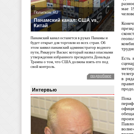
разно
мае 1
Политком.RU
челов
Панамский канал: США vs.
Конеч
Китай
прези
сконс
Панамский канал останется в руках Панамы и
геопо
будет открыт для торговли из всех стран. Об
комби
этом заявил панамский администратор водного
трудно
пути, Рикаурте Васкес который назвал опасными
утверждения избранного президента Дональда
Есть 
Трампа о том, что США должны взять его под
сцена
свой контроль.
метну
телег
подробнее
в ряд
прави
продо
Интервью
Пока 
периф
офици
обеща
произ
Павло
волне