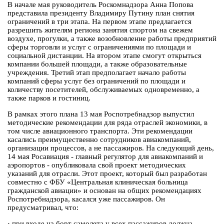
В начале мая руководитель Роскомнадзора Анна Попова
представила президенту Владимиру Путину план снятия
ограничений в три этапа. На первом этапе предлагается
разрешить жителям региона занятия спортом на свежем
воздухе, прогулки, а также возобновление работы предприятий
сферы торговли и услуг с ограничениями по площади и
социальной дистанции. На втором этапе смогут открыться
компании большей площади, а также образовательные
учреждения. Третий этап предполагает начало работы
компаний сферы услуг без ограничений по площади и
количеству посетителей, обслуживаемых одновременно, а
также парков и гостиниц.
В рамках этого плана 13 мая Роспотребнадзор выпустил
методические рекомендации для ряда отраслей экономики, в
том числе авиационного транспорта. Эти рекомендации
касались преимущественно сотрудников авиакомпаний,
организации процессов, а не пассажиров. На следующий день,
14 мая Росавиация - главный регулятор для авиакомпаний и
аэропортов - опубликовала свой проект методических
указаний для отрасли. Этот проект, который был разработан
совместно с ФБУ «Центральная клиническая больница
гражданской авиации» и основан на общих рекомендациях
Роспотребнадзора, касался уже пассажиров. Он
предусматривал, что:
·
при входе на борт самолета у всех пассажиров должна