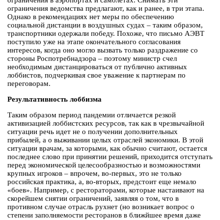
ограничения в аэропортах и самолетах. Снимать эти
ограничения ведомства предлагают, как и ранее, в три этапа.
Однако в рекомендациях нет меры по обеспечению
социальной дистанции в воздушных судах – таким образом,
транспортники одержали победу. Похоже, что письмо АЭВТ
поступило уже на этапе окончательного согласования
интересов, когда оно могло вызвать только раздражение со
стороны Роспотребнадзора – поэтому министр счел
необходимым дистанцироваться от публично активных
лоббистов, подчеркивая свое уважение к партнерам по
переговорам.
Результативность лоббизма
Таким образом период пандемии отличается резкой
активизацией лоббистских ресурсов, так как в чрезвычайной
ситуации речь идет не о получении дополнительных
прибылей, а о выживании целых отраслей экономики. В этой
ситуации врачам, за которыми, как обычно считают, остается
последнее слово при принятии решений, приходится отступать
перед экономической целесообразностью и возможностями
крупных игроков – впрочем, во-первых, это не только
российская практика, а, во-вторых, предстоит еще немало
«боев». Например, с рестораторами, которые настаивают на
скорейшем снятии ограничений, заявляя о том, что в
противном случае отрасль рухнет (но возникает вопрос о
степени заполняемости ресторанов в ближйшее время даже