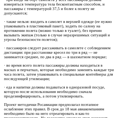
измеряться температура тела бесконтактным способом, и
пассажиры с температурой 37,5 и более к полету не
допускаются;
·
также нельзя: входить в самолет в верхней одежде (ее нужно
упаковывать в пластиковый пакет), ходить по салону на
протяжении полета (можно только в туалет), без причин
вызывать экипаж (только в случае неразрешимых ситуаций и
угрозы безопасности полетов);
·
пассажиров следует рассаживать в самолете с соблюдением
дистанции: при расстановке кресел по три в ряд — не
занимается среднее, по два в ряд — в шахматном порядке;
·
во время всего полета пассажиры должны находиться в
масках и перчатках, которые необходимо заменять каждые три
часа полета, затем упаковывать в специальные контейнеры для
последующей утилизации;
·
еда и напитки должны подаваться в одноразовой посуде,
которую после использования необходимо сначала
продезинфицировать, а потом утилизировать.
Проект методички Росавиации предполагал поэтапное
ослабление этих правил. В срок до 18 мая авиакомпаниям
необходимо было на него отреагировать и как-то