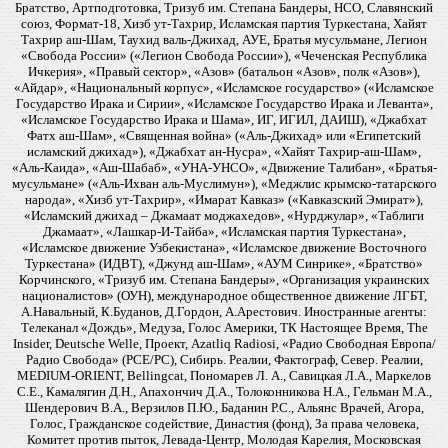
Братство, Артподготовка, Тризуб им. Степана Бандеры, НСО, Славянский
союз, Формат-18, Хизб ут-Тахрир, Исламская партия Туркестана, Хайят
Тахрир аш-Шам, Таухид валь-Джихад, АУЕ, Братья мусульмане, Легион
«Свобода России» («Легион Свобода России»), «Чеченская Республика
Ичкерия», «Правый сектор», «Азов» (батальон «Азов», полк «Азов»),
«Айдар», «Национальный корпус», «Исламское государство» («Исламское
Государство Ирака и Сирии», «Исламское Государство Ирака и Леванта»,
«Исламское Государство Ирака и Шама», ИГ, ИГИЛ, ДАИШ), «Джабхат
Фатх аш-Шам», «Священная война» («Аль-Джихад» или «Египетский
исламский джихад»), «Джабхат ан-Нусра», «Хайят Тахрир-аш-Шам»,
«Аль-Каида», «Аш-Шабаб», «УНА-УНСО», «Движение Талибан», «Братья-
мусульмане» («Аль-Ихван аль-Муслимун»), «Меджлис крымско-татарского
народа», «Хизб ут-Тахрир», «Имарат Кавказ» («Кавказский Эмират»),
«Исламский джихад – Джамаат моджахедов», «Нурджулар», «Таблиги
Джамаат», «Лашкар-И-Тайба», «Исламская партия Туркестана»,
«Исламское движение Узбекистана», «Исламское движение Восточного
Туркестана» (ИДВТ), «Джунд аш-Шам», «АУМ Синрике», «Братство»
Корчинского, «Тризуб им. Степана Бандеры», «Организация украинских
националистов» (ОУН), международное общественное движение ЛГБТ,
А.Навальный, К.Буданов, Д.Гордон, А.Арестович. Иностранные агенты:
Телеканал «Дождь», Медуза, Голос Америки, ТК Настоящее Время, The
Insider, Deutsche Welle, Проект, Azatliq Radiosi, «Радио Свободная Европа/
Радио Свобода» (PCE/PC), Сибирь. Реалии, Фактограф, Север. Реалии,
MEDIUM-ORIENT, Bellingcat, Пономарев Л. А., Савицкая Л.А., Маркелов
С.Е., Камалягин Д.Н., Апахончич Д.А., Толоконникова Н.А., Гельман М.А.,
Шендерович В.А., Верзилов П.Ю., Баданин Р.С., Альянс Врачей, Агора,
Голос, Гражданское содействие, Династия (фонд), За права человека,
Комитет против пыток, Левада-Центр, Молодая Карелия, Московская