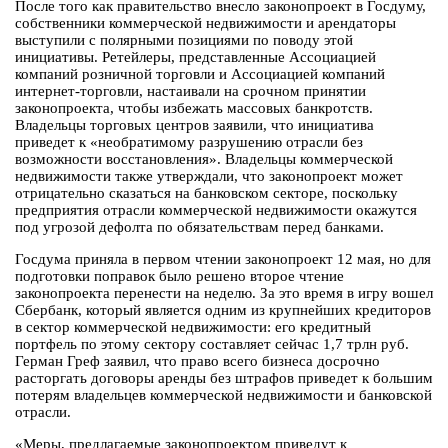
После того как правительство внесло законопроект в Госдуму,
собственники коммерческой недвижимости и арендаторы
выступили с полярными позициями по поводу этой
инициативы. Ретейлеры, представленные Ассоциацией
компаний розничной торговли и Ассоциацией компаний
интернет-торговли, настаивали на срочном принятии
законопроекта, чтобы избежать массовых банкротств.
Владельцы торговых центров заявили, что инициатива
приведет к «необратимому разрушению отрасли без
возможности восстановления». Владельцы коммерческой
недвижимости также утверждали, что законопроект может
отрицательно сказаться на банковском секторе, поскольку
предприятия отрасли коммерческой недвижимости окажутся
под угрозой дефолта по обязательствам перед банками.
Госдума приняла в первом чтении законопроект 12 мая, но для
подготовки поправок было решено второе чтение
законопроекта перенести на неделю. За это время в игру вошел
Сбербанк, который является одним из крупнейших кредиторов
в сектор коммерческой недвижимости: его кредитный
портфель по этому сектору составляет сейчас 1,7 трлн руб.
Герман Греф заявил, что право всего бизнеса досрочно
расторгать договоры аренды без штрафов приведет к большим
потерям владельцев коммерческой недвижимости и банковской
отрасли.
«Меры, предлагаемые законопроектом приведут к