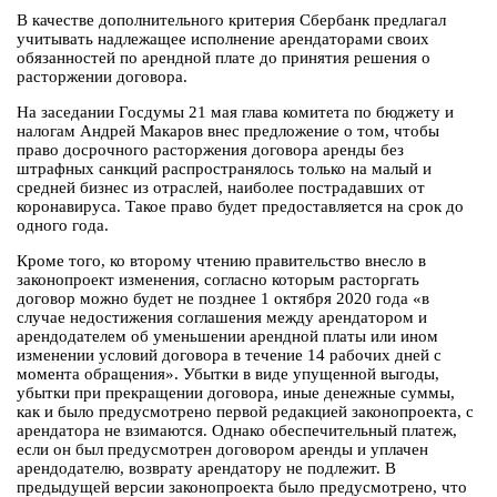
В качестве дополнительного критерия Сбербанк предлагал
учитывать надлежащее исполнение арендаторами своих
обязанностей по арендной плате до принятия решения о
расторжении договора.
На заседании Госдумы 21 мая глава комитета по бюджету и
налогам Андрей Макаров внес предложение о том, чтобы
право досрочного расторжения договора аренды без
штрафных санкций распространялось только на малый и
средней бизнес из отраслей, наиболее пострадавших от
коронавируса. Такое право будет предоставляется на срок до
одного года.
Кроме того, ко второму чтению правительство внесло в
законопроект изменения, согласно которым расторгать
договор можно будет не позднее 1 октября 2020 года «в
случае недостижения соглашения между арендатором и
арендодателем об уменьшении арендной платы или ином
изменении условий договора в течение 14 рабочих дней с
момента обращения». Убытки в виде упущенной выгоды,
убытки при прекращении договора, иные денежные суммы,
как и было предусмотрено первой редакцией законопроекта, с
арендатора не взимаются. Однако обеспечительный платеж,
если он был предусмотрен договором аренды и уплачен
арендодателю, возврату арендатору не подлежит. В
предыдущей версии законопроекта было предусмотрено, что