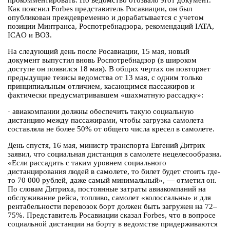
прокомментировать. Но ведомство отозвало этот документ.
Как пояснил Forbes представитель Росавиации, он был
опубликован преждевременно и дорабатывается с учетом
позиции Минтранса, Роспотребнадзора, рекомендаций IATA,
ICAO и ВОЗ.
На следующий день после Росавиации, 15 мая, новый
документ выпустил вновь Роспотребнадзор (в широком
доступе он появился 18 мая). В общих чертах он повторяет
предыдущие тезисы ведомства от 13 мая, с одним только
принципиальным отличием, касающимся пассажиров и
фактически предусматривавшем «шахматную рассадку»:
·
авиакомпании должны обеспечить такую социальную
дистанцию между пассажирами, чтобы загрузка самолета
составляла не более 50% от общего числа кресел в самолете.
День спустя, 16 мая, министр транспорта Евгений Дитрих
заявил, что социальная дистанция в самолете нецелесообразна.
«Если рассадить с таким уровнем социального
дистанцирования людей в самолете, то билет будет стоить где-
то 70 000 рублей, даже самый минимальный», — отметил он.
По словам Дитриха, постоянные затраты авиакомпаний на
обслуживание рейса, топливо, самолет «колоссальны» и для
рентабельности перевозок борт должен быть загружен на 72–
75%. Представитель Росавиации сказал Forbes, что в вопросе
социальной дистанции на борту в ведомстве придерживаются