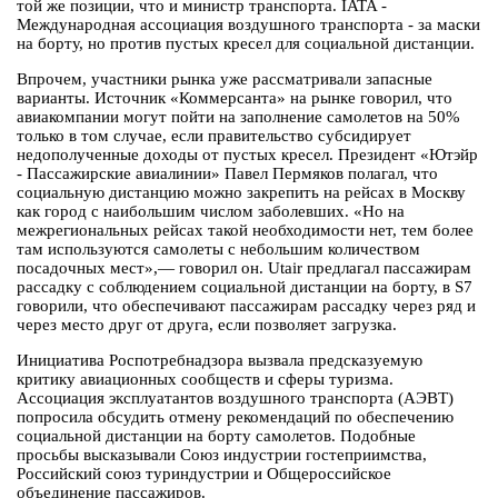
той же позиции, что и министр транспорта. IATA -
Международная ассоциация воздушного транспорта - за маски
на борту, но против пустых кресел для социальной дистанции.
Впрочем, участники рынка уже рассматривали запасные
варианты. Источник «Коммерсанта» на рынке говорил, что
авиакомпании могут пойти на заполнение самолетов на 50%
только в том случае, если правительство субсидирует
недополученные доходы от пустых кресел. Президент «Ютэйр
- Пассажирские авиалинии» Павел Пермяков полагал, что
социальную дистанцию можно закрепить на рейсах в Москву
как город с наибольшим числом заболевших. «Но на
межрегиональных рейсах такой необходимости нет, тем более
там используются самолеты с небольшим количеством
посадочных мест»,— говорил он. Utair предлагал пассажирам
рассадку с соблюдением социальной дистанции на борту, в S7
говорили, что обеспечивают пассажирам рассадку через ряд и
через место друг от друга, если позволяет загрузка.
Инициатива Роспотребнадзора вызвала предсказуемую
критику авиационных сообществ и сферы туризма.
Ассоциация эксплуатантов воздушного транспорта (АЭВТ)
попросила обсудить отмену рекомендаций по обеспечению
социальной дистанции на борту самолетов. Подобные
просьбы высказывали Союз индустрии гостеприимства,
Российский союз туриндустрии и Общероссийское
объединение пассажиров.