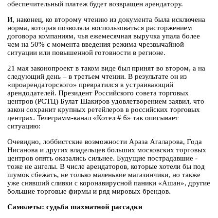
обеспечительный платеж будет возвращен арендатору.
И, наконец, ко второму чтению из документа была исключена
норма, которая позволяла воспользоваться расторжением
договора компаниям, чья ежемесячная выручка упала более
чем на 50% с момента введения режима чрезвычайной
ситуации или повышенной готовности в регионе.
21 мая законопроект в таком виде был принят во втором, а на
следующий день – в третьем чтении. В результате он из
«проарендаторского» превратился в устраивающий
арендодателей. Президент Российского совета торговых
центров (РСТЦ) Булат Шакиров удовлетворением заявил, что
закон сохранит крупных ретейлеров в российских торговых
центрах. Телеграмм-канал «Котел # 6» так описывает
ситуацию:
Очевидно, лоббистские возможности Араза Агаларова, Года
Нисанова и других владельцев больших московских торговых
центров опять оказались сильнее. Будущие пострадавшие -
тоже не ангелы. В числе арендаторов, которые хотели бы под
шумок сбежать, не только маленькие магазинчики, но также
уже снявший сливки с коронавирусной паники «Ашан», другие
большие торговые фирмы и ряд мировых брендов.
Самолеты: судьба шахматной рассадки