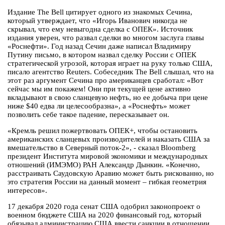
Издание The Bell цитирует одного из знакомых Сечина,
который утверждает, что «Игорь Иванович никогда не
скрывал, что ему невыгодна сделка с ОПЕК». Источник
издания уверен, что развал сделки во многом заслуга главы
«Роснефти». Год назад Сечин даже написал Владимиру
Путину письмо, в котором назвал сделку России с ОПЕК
стратегической угрозой, которая играет на руку только США,
писало агентство Reuters. Собеседник The Bell слышал, что на
этот раз аргумент Сечина про американцев сработал: «Вот
сейчас мы им покажем! Они при текущей цене активно
вкладывают в свою сланцевую нефть, но ее добыча при цене
ниже $40 едва ли целесообразна», а «Роснефть» может
позволить себе такое падение, пересказывает он.
«Кремль решил пожертвовать ОПЕК+, чтобы остановить
американских сланцевых производителей и наказать США за
вмешательство в Северный поток-2», - сказал Bloomberg
президент Института мировой экономики и международных
отношений (ИМЭМО) РАН Александр Дынкин. «Конечно,
расстраивать Саудовскую Аравию может быть рискованно, но
это стратегия России на данный момент – гибкая геометрия
интересов».
17 декабря 2020 года сенат США одобрил законопроект о
военном бюджете США на 2020 финансовый год, который
обязывал администрацию США ввести санкции в отношении