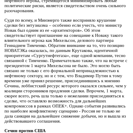
нефтяного игрока, стремящегося минимизировать любые
политические риски, является свидетельством очень сильного
разочарования.
Судя по всему, и Минэнерго также восприняло крушение
сделки без энтузиазма – особенно если учесть, что министр
Новак был одним из ее «архитекторов». Об этом
свидетельствует приглашение на совещание к Новаку такого
влиятельного игрока как Михельсон, делового партнера
Геннадием Тимченко. Обратим внимание на то, что позицию
НОВАТЭКа оказалась, по данным Крутакова, идентичной
приоритетам «Сургутнефтегаза», еще одной компании, тесно
связанной с Тимченко. Примечательно также, что на встрече с
президентом 1 марта Михельсона не было. Это могло быть
связано не только с его формальной непринадлежностью к
нефтяному сектору, но и с тем, что Владимир Путин к тому
времени уже принял решение, присоединившись к мнению
Сечина, лоббистский ресурс которого оказался сильнее, чем у
коалиции сторонников продления сделки. Впрочем, 1 марта,
скорее всего, речь шла только о нежелании присоединяться к
сделке, что оставляло возможность для дальнейших
компромиссов в рамках ОПЕК+. Однако события развивались
по наиболее конфликтному сценарию - Россия не только не
дала санкции на дальнейшее снижение добычи, но и вышла из
действовавшего соглашения.
Сечин против США