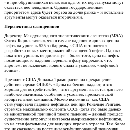
- и при обрушившихся ценах выгоды от их перезапуска могут
оказаться неочевидными. Однако государственным
приоритетом здесь будет борьба за долю рынка – и остальные
аргументы могут оказаться вторичными.
Перспективы сланцевиков
Директор Международного энергетического агентства (МЭА)
Фатих Бироль заявил, что в случае падения мировых цен на
нефть на уровень $25 за баррель, в США остановятся
разработки новых месторождений сланцевой нефти. Однако
пока этот уровень не достигнут – более того, цена на нефть
после мощного падения перешла в фазу коррекции, что,
впрочем, не исключает нового спада в условиях «нефтяной
войны».
Президент США Дональд Трамп расценил прекращение
действия сделки ОПЕК+. «Цены на бензин падают, и это
хорошо для потребителей», - этот аргумент является для него
наиболее значимым, особенно в условиях президентской
избирательной кампании. Можно вспомнить, как США
стимулировали падение нефтяных цен при Рональде Рейгане,
стремясь максимально ослабить СССР (хотя это было далеко
не единственной причиной такого падения) – данный процесс
существенно затронул и интересы американских нефтяников,
но не стал фатальным для ведущих игроков отрасли. Тем более
это не сказалось на росте диверсифицированной экономики