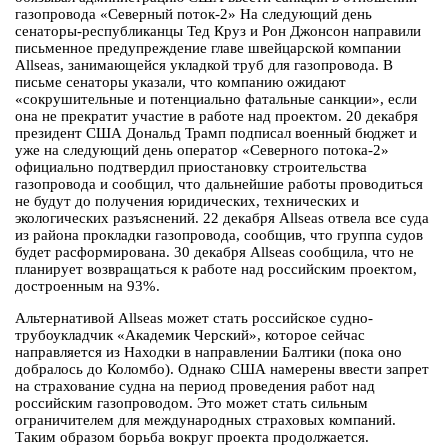
газопровода «Северный поток-2» На следующий день
сенаторы-республиканцы Тед Круз и Рон Джонсон направили
письменное предупреждение главе швейцарской компании
Allseas, занимающейся укладкой труб для газопровода. В
письме сенаторы указали, что компанию ожидают
«сокрушительные и потенциально фатальные санкции», если
она не прекратит участие в работе над проектом. 20 декабря
президент США Дональд Трамп подписал военный бюджет и
уже на следующий день оператор «Северного потока-2»
официально подтвердил приостановку строительства
газопровода и сообщил, что дальнейшие работы проводиться
не будут до получения юридических, технических и
экологических разъяснений. 22 декабря Allseas отвела все суда
из района прокладки газопровода, сообщив, что группа судов
будет расформирована. 30 декабря Allseas сообщила, что не
планирует возвращаться к работе над российским проектом,
достроенным на 93%.
Альтернативой Allseas может стать российское судно-
трубоукладчик «Академик Черский», которое сейчас
направляется из Находки в направлении Балтики (пока оно
добралось до Коломбо). Однако США намерены ввести запрет
на страхование судна на период проведения работ над
российским газопроводом. Это может стать сильным
ограничителем для международных страховых компаний.
Таким образом борьба вокруг проекта продолжается.