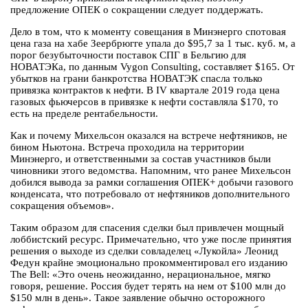
предложение ОПЕК о сокращении следует поддержать.
Дело в том, что к моменту совещания в Минэнерго спотовая
цена газа на хабе Зеербрюгге упала до $95,7 за 1 тыс. куб. м, а
порог безубыточности поставок СПГ в Бельгию для
НОВАТЭКа, по данным Vygon Consulting, составляет $165. От
убытков на грани банкротства НОВАТЭК спасла только
привязка контрактов к нефти. В IV квартале 2019 года цена
газовых фьючерсов в привязке к нефти составляла $170, то
есть на пределе рентабельности.
Как и почему Михельсон оказался на встрече нефтяников, не
бином Ньютона. Встреча проходила на территории
Минэнерго, и ответственными за состав участников были
чиновники этого ведомства. Напомним, что ранее Михельсон
добился вывода за рамки соглашения ОПЕК+ добычи газового
конденсата, что потребовало от нефтяников дополнительного
сокращения объемов».
Таким образом для спасения сделки был привлечен мощный
лоббистский ресурс. Примечательно, что уже после принятия
решения о выходе из сделки совладелец «Лукойла» Леонид
Федун крайне эмоционально прокомментировал его изданию
The Bell: «Это очень неожиданно, нерациональное, мягко
говоря, решение. Россия будет терять на нем от $100 млн до
$150 млн в день». Такое заявление обычно осторожного