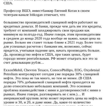
США.
Профессор ВШЭ, инвестбанкир Евгений Коган в своем
телеграм-канале bitkogan отмечает, что
большинство производителей сланцевой нефти работают на
кредитных деньгах. И банки, прежде чем дать им эти кредиты,
требуют от компаний захеджировать свои продажи как
минимум на полгода-год. Иначе говоря, этим производителям
в среднем до конца 2020 года вообще не важно, какая цена на
рынке. Больно им станет только ближе к 2021 году. Более того:
для успешных расчетов с банками им, возможно, сейчас
придется, учитывая падение цен, начать производить больше.
Да, производство нефти в США, при таких ценах, будет
гораздо менее рентабельным. РФ может отыграть все это за
счет девальвации рубля…
ExxonMobil, Chevron Texaco, ConocoPhillips, EOG, Oxydetsial
Petrolium контролируют сегодня уже порядка 30% сланцевой
нефти. Это пока не так много, но тем не менее. (В США
порядка 70% добываемой сланцевой нефти приходится на
долю относительно небольших компаний. Это основная
проблема взаимодействия с ними и договоренностей с ними о
рынках. Иначе говоря, разговаривать не с кем.)… И
американский крупняк легко может пережить цены на нефть на
уровне и 30, и 20, и даже ниже. Да, какое-то количество