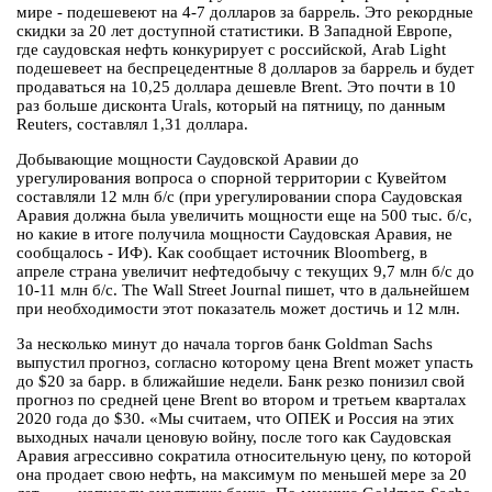
мире - подешевеют на 4-7 долларов за баррель. Это рекордные
скидки за 20 лет доступной статистики. В Западной Европе,
где саудовская нефть конкурирует с российской, Arab Light
подешевеет на беспрецедентные 8 долларов за баррель и будет
продаваться на 10,25 доллара дешевле Brent. Это почти в 10
раз больше дисконта Urals, который на пятницу, по данным
Reuters, составлял 1,31 доллара.
Добывающие мощности Саудовской Аравии до
урегулирования вопроса о спорной территории с Кувейтом
составляли 12 млн б/с (при урегулировании спора Саудовская
Аравия должна была увеличить мощности еще на 500 тыс. б/с,
но какие в итоге получила мощности Саудовская Аравия, не
сообщалось - ИФ). Как сообщает источник Bloomberg, в
апреле страна увеличит нефтедобычу с текущих 9,7 млн б/с до
10-11 млн б/с. The Wall Street Journal пишет, что в дальнейшем
при необходимости этот показатель может достичь и 12 млн.
За несколько минут до начала торгов банк Goldman Sachs
выпустил прогноз, согласно которому цена Brent может упасть
до $20 за барр. в ближайшие недели. Банк резко понизил свой
прогноз по средней цене Brent во втором и третьем кварталах
2020 года до $30. «Мы считаем, что ОПЕК и Россия на этих
выходных начали ценовую войну, после того как Саудовская
Аравия агрессивно сократила относительную цену, по которой
она продает свою нефть, на максимум по меньшей мере за 20