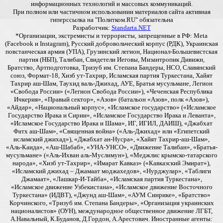
информационных технологий и массовых коммуникаций.
При полном или частичном использовании материалов сайта активная
гиперссылка на "Политком.RU" обязательна
Разработчик:
Standarta.NET
*Организации, экстремисты и террористы, запрещенные в РФ: Meta
(Facebook и Instagram), Русский добровольческий корпус (РДК), Украинская
повстанческая армия (УПА), Грузинский легион, Национал-Большевистская
партия (НБП), Талибан, Свидетели Иеговы, Мизантропик Дивижн,
Братство, Артподготовка, Тризуб им. Степана Бандеры, НСО, Славянский
союз, Формат-18, Хизб ут-Тахрир, Исламская партия Туркестана, Хайят
Тахрир аш-Шам, Таухид валь-Джихад, АУЕ, Братья мусульмане, Легион
«Свобода России» («Легион Свобода России»), «Чеченская Республика
Ичкерия», «Правый сектор», «Азов» (батальон «Азов», полк «Азов»),
«Айдар», «Национальный корпус», «Исламское государство» («Исламское
Государство Ирака и Сирии», «Исламское Государство Ирака и Леванта»,
«Исламское Государство Ирака и Шама», ИГ, ИГИЛ, ДАИШ), «Джабхат
Фатх аш-Шам», «Священная война» («Аль-Джихад» или «Египетский
исламский джихад»), «Джабхат ан-Нусра», «Хайят Тахрир-аш-Шам»,
«Аль-Каида», «Аш-Шабаб», «УНА-УНСО», «Движение Талибан», «Братья-
мусульмане» («Аль-Ихван аль-Муслимун»), «Меджлис крымско-татарского
народа», «Хизб ут-Тахрир», «Имарат Кавказ» («Кавказский Эмират»),
«Исламский джихад – Джамаат моджахедов», «Нурджулар», «Таблиги
Джамаат», «Лашкар-И-Тайба», «Исламская партия Туркестана»,
«Исламское движение Узбекистана», «Исламское движение Восточного
Туркестана» (ИДВТ), «Джунд аш-Шам», «АУМ Синрике», «Братство»
Корчинского, «Тризуб им. Степана Бандеры», «Организация украинских
националистов» (ОУН), международное общественное движение ЛГБТ,
А.Навальный, К.Буданов, Д.Гордон, А.Арестович. Иностранные агенты: