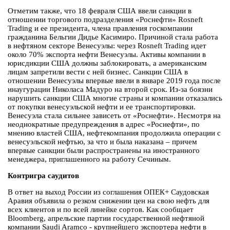
Отметим также, что 18 февраля США ввели санкции в
отношении торгового подразделения «Роснефти» Rosneft
Trading и ее президента, члена правления госкомпании
гражданина Бельгии Дидье Касимиро. Причиной стала работа
в нефтяном секторе Венесуэлы: через Rosneft Trading идет
около 70% экспорта нефти Венесуэлы. Активы компании в
юрисдикции США должны заблокировать, а американским
лицам запретили вести с ней бизнес. Санкции США в
отношении Венесуэлы впервые ввели в январе 2019 года после
инаугурации Николаса Мадуро на второй срок. Из-за боязни
нарушить санкции США многие страны и компании отказались
от покупки венесуэльской нефти и ее транспортировки.
Венесуэла стала сильнее зависеть от «Роснефти». Несмотря на
неоднократные предупреждения в адрес «Роснефти», по
мнению властей США, нефтекомпания продолжила операции с
венесуэльской нефтью, за что и была наказана – причем
впервые санкции были распространены на иностранного
менеджера, приглашенного на работу Сечиным.
Контригра саудитов
В ответ на выход России из соглашения ОПЕК+ Саудовская
Аравия объявила о резком снижении цен на свою нефть для
всех клиентов и по всей линейке сортов. Как сообщает
Bloomberg, апрельские партии государственной нефтяной
компании Saudi Aramco - крупнейшего экспортера нефти в