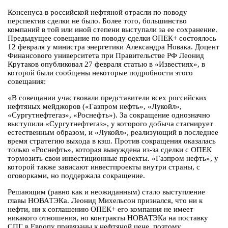
Консенуса в российской нефтяной отрасли по поводу
перспектив сделки не было. Более того, большинство
компаний в той или иной степени выступали за ее сохранение.
Предыдущее совещание по поводу сделки ОПЕК+ состоялось
12 февраля у министра энергетики Александра Новака. Доцент
Финансового университета при Правительстве РФ Леонид
Крутаков опубликовал 27 февраля статью в «Известиях», в
которой были сообщены некоторые подробности этого
совещания:
«В совещании участвовали представители всех российских
нефтяных мейджоров («Газпром нефть», «Лукойл»,
«Сургутнефтегаз», «Роснефть»). За сокращение однозначно
выступили «Сургутнефтегаз», у которого добыча стагнирует
естественным образом, и «Лукойл», реализующий в последнее
время стратегию выхода в кэш. Против сокращения оказалась
только «Роснефть», которая вынуждена из-за сделки с ОПЕК
тормозить свои инвестиционные проекты. «Газпром нефть», у
которой также зависают инвестпроекты внутри страны, с
оговорками, но поддержала сокращение.
Решающим (равно как и неожиданным) стало выступление
главы НОВАТЭКа. Леонид Михельсон признался, что ни к
нефти, ни к соглашению ОПЕК+ его компания не имеет
никакого отношения, но контракты НОВАТЭКа на поставку
СПГ в Европу привязаны к нефтяной цене, поэтому