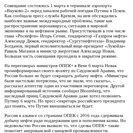
Совещание состоялось 1 марта в терминале аэропорта
«Внуково-2» перед началом рабочей поездки Путина в Псков.
Как сообщала пресс-служба Кремля, на нем обсуждались
наиболее важные международные проблемы, такие как
распространение коронавируса, ситуация в мировой
экономике и на нефтяном рынке. Присутствовали в том числе
глава «Роснефти» Игорь Сечин, гендиректор «Газпром нефти»
Александр Дюков, гендиректор «Сургутнефтегаза» Владимир
Богданов, первый исполнительный вице-президент «Лукойла»
Равиль Маганов и министр энергетики Александр Новак.
Большая часть совещания проходила в закрытом режиме.
На переговорах министров ОПЕК+ в Вене 6 марта Новак
проинформировал своего коллегу из Саудовской Аравии, что
Россия больше не будет сокращать добычу нефти. «Министры
были настолько потрясены, что не знали, что сказать», -
рассказал агентству один из участников переговоров. Другой
информированный источник сообщил Bloomberg, что
наследный принц Саудовской Аравии даже хотел позвонить
Путину 6 марта. Но пресс-секретарь российского президента
дал понять, что Путин вмешиваться не будет.
Россия в альянсе со странами ОПЕК с 2016 года сдерживала
добычу нефти ради поддержания цен и пополнения казны. Но
недовольство России вызвало то, что сделка ОПЕК+ также
помогает американской сланцевой промышленности.