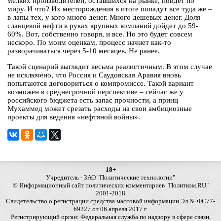
мелких производителей, оставшихся на рынке, пойдет по
миру. И что? Их месторождения в итоге попадут все туда же –
в лапы тех, у кого много денег. Много дешевых денег. Доля
сланцевой нефти в руках крупных компаний дойдет до 59-
60%. Вот, собственно говоря, и все. Но это будет совсем
нескоро. По моим оценкам, процесс начнет как-то
разворачиваться через 5-10 месяцев. Не ранее.
Такой сценарий выглядит весьма реалистичным. В этом случае
не исключено, что Россия и Саудовская Аравия вновь
попытаются договориться о компромиссе. Такой вариант
возможен в среднесрочной перспективе – сейчас же у
российского бюджета есть запас прочности, а принц
Мухаммед может срезать расходы на свои амбициозные
проекты для ведения «нефтяной войны».
18+
Учредитель - ЗАО "Политические технологии"
© Информационный сайт политических комментариев "Политком.RU"
2001-2018
Свидетельство о регистрации средства массовой информации Эл № ФС77-
69227 от 06 апреля 2017 г.
Регистрирующий орган: Федеральная служба по надзору в сфере связи,