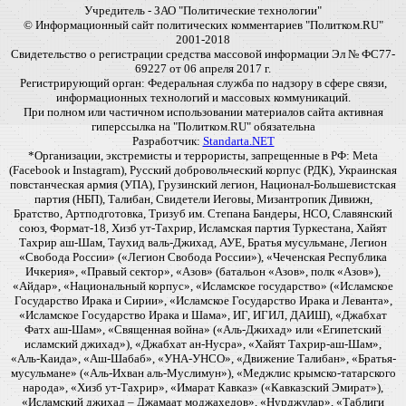
Учредитель - ЗАО "Политические технологии"
© Информационный сайт политических комментариев "Политком.RU"
2001-2018
Свидетельство о регистрации средства массовой информации Эл № ФС77-
69227 от 06 апреля 2017 г.
Регистрирующий орган: Федеральная служба по надзору в сфере связи,
информационных технологий и массовых коммуникаций.
При полном или частичном использовании материалов сайта активная
гиперссылка на "Политком.RU" обязательна
Разработчик:
Standarta.NET
*Организации, экстремисты и террористы, запрещенные в РФ: Meta
(Facebook и Instagram), Русский добровольческий корпус (РДК), Украинская
повстанческая армия (УПА), Грузинский легион, Национал-Большевистская
партия (НБП), Талибан, Свидетели Иеговы, Мизантропик Дивижн,
Братство, Артподготовка, Тризуб им. Степана Бандеры, НСО, Славянский
союз, Формат-18, Хизб ут-Тахрир, Исламская партия Туркестана, Хайят
Тахрир аш-Шам, Таухид валь-Джихад, АУЕ, Братья мусульмане, Легион
«Свобода России» («Легион Свобода России»), «Чеченская Республика
Ичкерия», «Правый сектор», «Азов» (батальон «Азов», полк «Азов»),
«Айдар», «Национальный корпус», «Исламское государство» («Исламское
Государство Ирака и Сирии», «Исламское Государство Ирака и Леванта»,
«Исламское Государство Ирака и Шама», ИГ, ИГИЛ, ДАИШ), «Джабхат
Фатх аш-Шам», «Священная война» («Аль-Джихад» или «Египетский
исламский джихад»), «Джабхат ан-Нусра», «Хайят Тахрир-аш-Шам»,
«Аль-Каида», «Аш-Шабаб», «УНА-УНСО», «Движение Талибан», «Братья-
мусульмане» («Аль-Ихван аль-Муслимун»), «Меджлис крымско-татарского
народа», «Хизб ут-Тахрир», «Имарат Кавказ» («Кавказский Эмират»),
«Исламский джихад – Джамаат моджахедов», «Нурджулар», «Таблиги