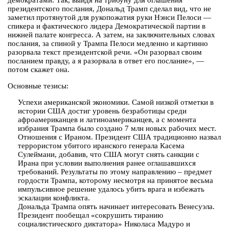
демократами. Так, выйдя на трибуну для оглашения
президентского послания, Дональд Трамп сделал вид, что не
заметил протянутой для рукопожатия руки Нэнси Пелоси —
спикера и фактического лидера Демократической партии в
нижней палате конгресса. А затем, на заключительных словах
послания, за спиной у Трампа Пелоси медленно и картинно
разорвала текст президентской речи. «Он разорвал своим
посланием правду, а я разорвала в ответ его послание», —
потом скажет она.
Основные тезисы:
Успехи американской экономики. Самой низкой отметки в
истории США достиг уровень безработицы среди
афроамериканцев и латиноамериканцев, а с момента
избрания Трампа было создано 7 млн новых рабочих мест.
Отношения с Ираном. Президент США традиционно назвал
террористом убитого иранского генерала Касема
Сулеймани, добавив, что США могут снять санкции с
Ирана при условии выполнения ранее оглашавшихся
требований. Результаты по этому направлению – предмет
гордости Трампа, которому несмотря на принятое весьма
импульсивное решение удалось убить врага и избежать
эскалации конфликта.
Дональда Трампа опять начинает интересовать Венесуэла.
Президент пообещал «сокрушить тиранию
социалистического диктатора» Николаса Мадуро и