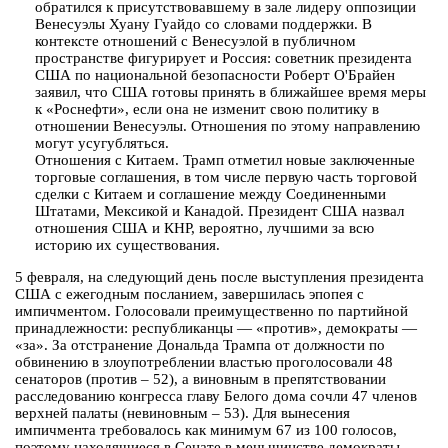
обратился к присутствовавшему в зале лидеру оппозиции
Венесуэлы Хуану Гуайдо со словами поддержки. В
контексте отношений с Венесуэлой в публичном
пространстве фигурирует и Россия: советник президента
США по национальной безопасности Роберт О'Брайен
заявил, что США готовы принять в ближайшее время меры
к «Роснефти», если она не изменит свою политику в
отношении Венесуэлы. Отношения по этому направлению
могут усугубляться.
Отношения с Китаем. Трамп отметил новые заключенные
торговые соглашения, в том числе первую часть торговой
сделки с Китаем и соглашение между Соединенными
Штатами, Мексикой и Канадой. Президент США назвал
отношения США и КНР, вероятно, лучшими за всю
историю их существования.
5 февраля, на следующий день после выступления президента
США с ежегодным посланием, завершилась эпопея с
импичментом. Голосовали преимущественно по партийной
принадлежности: республиканцы — «против», демократы —
«за». За отстранение Дональда Трампа от должности по
обвинению в злоупотреблении властью проголосовали 48
сенаторов (против – 52), а виновным в препятствовании
расследованию конгресса главу Белого дома сочли 47 членов
верхней палаты (невиновным – 53). Для вынесения
импичмента требовалось как минимум 67 из 100 голосов,
поэтому находящиеся в Сенате в меньшинстве демократы