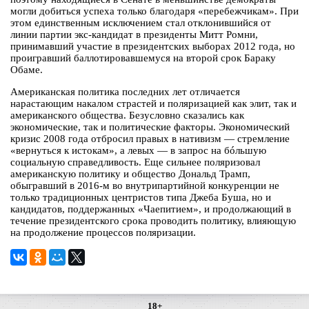
могли добиться успеха только благодаря «перебежчикам». При
этом единственным исключением стал отклонившийся от
линии партии экс-кандидат в президенты Митт Ромни,
принимавший участие в президентских выборах 2012 года, но
проигравший баллотировавшемуся на второй срок Бараку
Обаме.
Американская политика последних лет отличается
нарастающим накалом страстей и поляризацией как элит, так и
американского общества. Безусловно сказались как
экономические, так и политические факторы. Экономический
кризис 2008 года отбросил правых в нативизм — стремление
«вернуться к истокам», а левых — в запрос на бóльшую
социальную справедливость. Еще сильнее поляризовал
американскую политику и общество Дональд Трамп,
обыгравший в 2016-м во внутрипартийной конкуренции не
только традиционных центристов типа Джеба Буша, но и
кандидатов, поддержанных «Чаепитием», и продолжающий в
течение президентского срока проводить политику, влияющую
на продолжение процессов поляризации.
18+