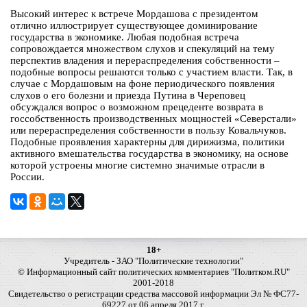
Высокий интерес к встрече Мордашова с президентом
отлично иллюстрирует существующее доминирование
государства в экономике. Любая подобная встреча
сопровождается множеством слухов и спекуляций на тему
перспектив владения и перераспределения собственности –
подобные вопросы решаются только с участием власти. Так, в
случае с Мордашовым на фоне периодического появления
слухов о его болезни и приезда Путина в Череповец
обсуждался вопрос о возможном прецеденте возврата в
госсобственность производственных мощностей «Северстали»
или перераспределения собственности в пользу Ковальчуков.
Подобные проявления характерны для дирижизма, политики
активного вмешательства государства в экономику, на основе
которой устроены многие системно значимые отрасли в
России.
18+
Учредитель - ЗАО "Политические технологии"
© Информационный сайт политических комментариев "Политком.RU"
2001-2018
Свидетельство о регистрации средства массовой информации Эл № ФС77-
69227 от 06 апреля 2017 г.