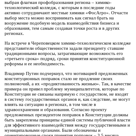
выбран флагман профобразования региона – химико-
технологический колледж, с которым в последние годы
активно сотрудничают местные химики «ФосАгро». Отчасти
выбор места можно воспринимать как сигнал брать на
вооружение подобную модель взаимодействия бизнеса и
образования, тем самым создавая точки роста и в других
регионах.
На встрече в Череповецком химико-технологическом колледже
представители общественности задали президенту ставшие
традиционными вопросы, затрагивающие возможность его
«третьего срока» подряд, сроки принятия конституционной
реформы и ее необходимость.
Владимир Путин подчеркнул, что мотивацией предложенных
конституционных поправок стало не продление своих
полномочий, а их «продиктованность жизнью». Так, в качестве
примера он привел проблему муниципалитетов, которые по
Конституции не связаны напрямую с государством, не входят
в систему государственных органов и, как следствие, не могут
влиять на ситуацию в регионах, в том числе в
здравоохранении и образования. Согласно проекту
предложенных президентом поправок в Конституции должны
быть закреплены принципы единой системы публичной власти
для эффективного взаимодействия между государственными и
муниципальными органами. Были обозначены и
ориентировочные сроки принятия поправок – 3,5 месяца.