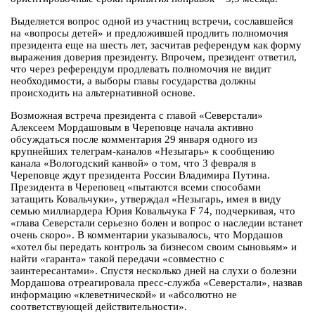
Выделяется вопрос одной из участниц встречи, сославшейся
на «вопросы детей» и предложившей продлить полномочия
президента еще на шесть лет, засчитав референдум как форму
выражения доверия президенту. Впрочем, президент ответил,
что через референдум продлевать полномочия не видит
необходимости, а выборы главы государства должны
происходить на альтернативной основе.
Возможная встреча президента с главой «Северстали»
Алексеем Мордашовым в Череповце начала активно
обсуждаться после комментария 29 января одного из
крупнейших телеграм-каналов «Незыгарь» к сообщению
канала «Вологодский канвой» о том, что 3 февраля в
Череповце ждут президента России Владимира Путина.
Президента в Череповец «пытаются всеми способами
затащить Ковальчуки», утверждал «Незыгарь, имея в виду
семью миллиардера Юрия Ковальчука F 74, подчеркивая, что
«глава Северстали серьезно болен и вопрос о наследии встанет
очень скоро». В комментарии указывалось, что Мордашов
«хотел бы передать контроль за бизнесом своим сыновьям» и
найти «гаранта» такой передачи «совместно с
заинтересантами». Спустя несколько дней на слухи о болезни
Мордашова отреагировала пресс-служба «Северстали», назвав
информацию «клеветнической» и «абсолютно не
соответствующей действительности».