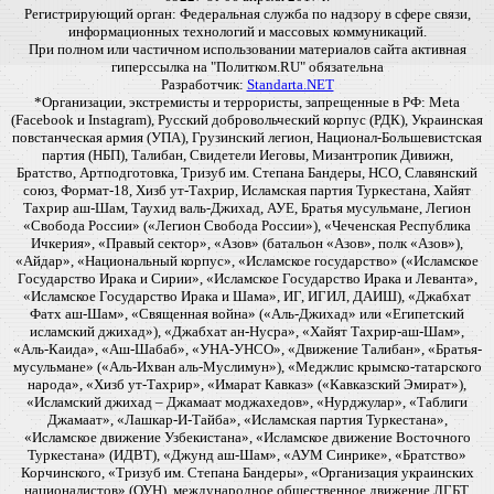
Регистрирующий орган: Федеральная служба по надзору в сфере связи,
информационных технологий и массовых коммуникаций.
При полном или частичном использовании материалов сайта активная
гиперссылка на "Политком.RU" обязательна
Разработчик:
Standarta.NET
*Организации, экстремисты и террористы, запрещенные в РФ: Meta
(Facebook и Instagram), Русский добровольческий корпус (РДК), Украинская
повстанческая армия (УПА), Грузинский легион, Национал-Большевистская
партия (НБП), Талибан, Свидетели Иеговы, Мизантропик Дивижн,
Братство, Артподготовка, Тризуб им. Степана Бандеры, НСО, Славянский
союз, Формат-18, Хизб ут-Тахрир, Исламская партия Туркестана, Хайят
Тахрир аш-Шам, Таухид валь-Джихад, АУЕ, Братья мусульмане, Легион
«Свобода России» («Легион Свобода России»), «Чеченская Республика
Ичкерия», «Правый сектор», «Азов» (батальон «Азов», полк «Азов»),
«Айдар», «Национальный корпус», «Исламское государство» («Исламское
Государство Ирака и Сирии», «Исламское Государство Ирака и Леванта»,
«Исламское Государство Ирака и Шама», ИГ, ИГИЛ, ДАИШ), «Джабхат
Фатх аш-Шам», «Священная война» («Аль-Джихад» или «Египетский
исламский джихад»), «Джабхат ан-Нусра», «Хайят Тахрир-аш-Шам»,
«Аль-Каида», «Аш-Шабаб», «УНА-УНСО», «Движение Талибан», «Братья-
мусульмане» («Аль-Ихван аль-Муслимун»), «Меджлис крымско-татарского
народа», «Хизб ут-Тахрир», «Имарат Кавказ» («Кавказский Эмират»),
«Исламский джихад – Джамаат моджахедов», «Нурджулар», «Таблиги
Джамаат», «Лашкар-И-Тайба», «Исламская партия Туркестана»,
«Исламское движение Узбекистана», «Исламское движение Восточного
Туркестана» (ИДВТ), «Джунд аш-Шам», «АУМ Синрике», «Братство»
Корчинского, «Тризуб им. Степана Бандеры», «Организация украинских
националистов» (ОУН), международное общественное движение ЛГБТ,