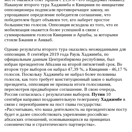
Накануне второго тура Хаджимба и Квициния по инициативе
оппозиционера подписали противоречащее закону, но
упрощавшее определение победителя соглашение, что
победителем будет объявлен тот, кто наберет простое
большинство голосов. Оппозиция исходила из того, что ее
мобилизация окажется более успешной в связи с
суммированием голосов Квицинии и Аршбы, за которыми
стояли Бжания и Анкваб.
Однако результаты второго тура оказались неожиданными для
оппозиции. 8 сентября 2019 года Рауль Хаджимба, по
официальным данным Центризбиркома республики, был
избран президентом Абхазии на второй пятилетний срок. Во
втором туре выборов он набрал 47,39 %, а Квициния - 46,17 %
голосов. Поскольку Хаджимба не набрал более половины
голосов, как того требует конституционный закон о выборах
президента, оппозиция не признала итоги голосования,
пересмотрев предвыборное соглашение. В свою очередь,
Россия согласилась с результатами выборов.
Путин
10
сентября
направил поздравительную телеграмму
Хаджимбе
в
связи с переизбранием на пост главы государства:
«Рассчитываю, что ваша деятельность на президентском посту
будет и далее способствовать укреплению российско-
абхазских отношений, основывающихся на принципах
союзничества и стратегического партнерства».