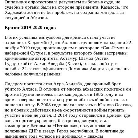
Оппозиция опротестовала результаты выборов в суде, но
судебные органы были на стороне президента. Казалось, что
Хаджимба хотя и не без проблем, но сохранил контроль за
ситуацией в Абхазии.
Кризис 2019-2020 годов
В этих условиях импульсом для кризиса стало участие
охранника Хаджимбы Дато Ахалая в групповом нападении 22
ноября 2019 года, произошедшем в ресторане «Сан-Ремо» на
набережной Сухума, в результате которого были застрелены
криминальные авторитеты Астамур Шамба (Астик
Гудаутский) и Алхас Авидзба (Хасик), от шальной пути
погибла 22-летняя официантка Доминика Акиртава, а еще два
человека получили ранения.
Лидером протеста стал Ахра Авидзба, двоюродный брат
убитого Алхаса. В отличие от многих абхазских политиков он
против Грузии не воевал, так как родился в 1986 году и во
время завершающего этапа грузино-абхазской войны только
пошел в школу. В 2008 году поехал воевать в Южную Осетию,
но в боевых действиях из-за скоротечности войны принять
участие в ней не успел. В 2014 году отправился в Донецк, где
воевал против украинцев, быстро выдвинулся, стал
командиром батальона «Пятнашка», получил звание
полковника ДНР и звезду Героя республики. В политике до
нынешнего года успехов не добивался – дважды