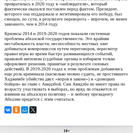
превратилась в 2020 году в «наблюдателя», который
фактически оказался поставлен перед фактом. Президент,
которого она поддержала и легитимировала его победу, был
смещен, по сути, в результате переворота – впрочем, не менее
законного, чем в 2014 году.
Кризисы 2014 и 2019-2020 годов показали системные
проблемы абхазской государственности. Это крайняя
нестабильность власти, неспособность местных элит
добиваться компромиссов путем переговоров, пересмотр
правил игры во время быстро развивающихся событий,
правовой нигилизм (судебные органы и избирком только
оформляют решения, принятые в результате силовых
действий). В 2019-2020 годах к этим проблемам добавились
еще роль криминала (насколько можно судить, не простившего
Хаджимбе убийства двух «воров в законе») и «донецких
бойцов» во главе с Авидзбой. Сам Авидзба не имеет права по
возрасту участвовать в выборах, но вряд ли откажется от
влияния на абхазскую политику – и любому президенту
Абхазии придется с этим считаться.
18+