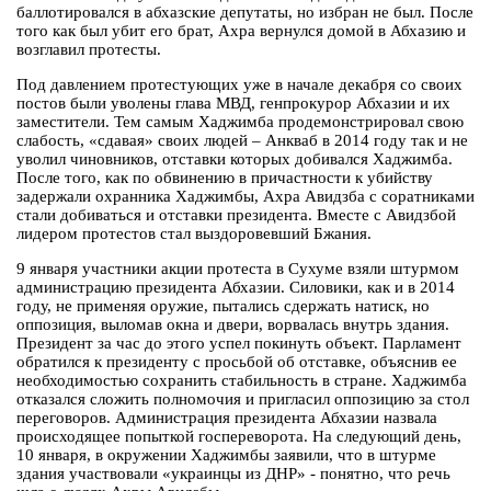
баллотировался в абхазские депутаты, но избран не был. После
того как был убит его брат, Ахра вернулся домой в Абхазию и
возглавил протесты.
Под давлением протестующих уже в начале декабря со своих
постов были уволены глава МВД, генпрокурор Абхазии и их
заместители. Тем самым Хаджимба продемонстрировал свою
слабость, «сдавая» своих людей – Анкваб в 2014 году так и не
уволил чиновников, отставки которых добивался Хаджимба.
После того, как по обвинению в причастности к убийству
задержали охранника Хаджимбы, Ахра Авидзба с соратниками
стали добиваться и отставки президента. Вместе с Авидзбой
лидером протестов стал выздоровевший Бжания.
9 января участники акции протеста в Сухуме взяли штурмом
администрацию президента Абхазии. Силовики, как и в 2014
году, не применяя оружие, пытались сдержать натиск, но
оппозиция, выломав окна и двери, ворвалась внутрь здания.
Президент за час до этого успел покинуть объект. Парламент
обратился к президенту с просьбой об отставке, объяснив ее
необходимостью сохранить стабильность в стране. Хаджимба
отказался сложить полномочия и пригласил оппозицию за стол
переговоров. Администрация президента Абхазии назвала
происходящее попыткой госпереворота. На следующий день,
10 января, в окружении Хаджимбы заявили, что в штурме
здания участвовали «украинцы из ДНР» - понятно, что речь