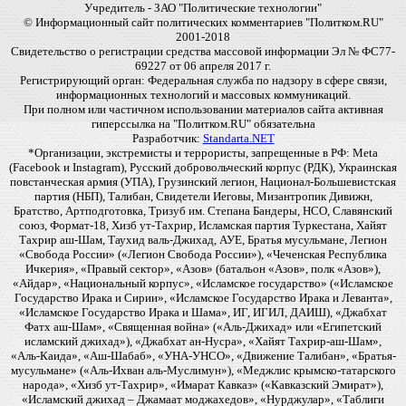
Учредитель - ЗАО "Политические технологии"
© Информационный сайт политических комментариев "Политком.RU"
2001-2018
Свидетельство о регистрации средства массовой информации Эл № ФС77-
69227 от 06 апреля 2017 г.
Регистрирующий орган: Федеральная служба по надзору в сфере связи,
информационных технологий и массовых коммуникаций.
При полном или частичном использовании материалов сайта активная
гиперссылка на "Политком.RU" обязательна
Разработчик:
Standarta.NET
*Организации, экстремисты и террористы, запрещенные в РФ: Meta
(Facebook и Instagram), Русский добровольческий корпус (РДК), Украинская
повстанческая армия (УПА), Грузинский легион, Национал-Большевистская
партия (НБП), Талибан, Свидетели Иеговы, Мизантропик Дивижн,
Братство, Артподготовка, Тризуб им. Степана Бандеры, НСО, Славянский
союз, Формат-18, Хизб ут-Тахрир, Исламская партия Туркестана, Хайят
Тахрир аш-Шам, Таухид валь-Джихад, АУЕ, Братья мусульмане, Легион
«Свобода России» («Легион Свобода России»), «Чеченская Республика
Ичкерия», «Правый сектор», «Азов» (батальон «Азов», полк «Азов»),
«Айдар», «Национальный корпус», «Исламское государство» («Исламское
Государство Ирака и Сирии», «Исламское Государство Ирака и Леванта»,
«Исламское Государство Ирака и Шама», ИГ, ИГИЛ, ДАИШ), «Джабхат
Фатх аш-Шам», «Священная война» («Аль-Джихад» или «Египетский
исламский джихад»), «Джабхат ан-Нусра», «Хайят Тахрир-аш-Шам»,
«Аль-Каида», «Аш-Шабаб», «УНА-УНСО», «Движение Талибан», «Братья-
мусульмане» («Аль-Ихван аль-Муслимун»), «Меджлис крымско-татарского
народа», «Хизб ут-Тахрир», «Имарат Кавказ» («Кавказский Эмират»),
«Исламский джихад – Джамаат моджахедов», «Нурджулар», «Таблиги