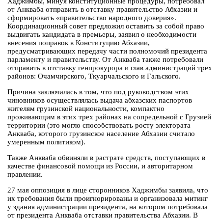
Хаджимбы, минуя конституционные процедуры, потребовал
от Анкваба отправить в отставку правительство Абхазии и
сформировать «правительство народного доверия».
Координационный совет предложил оставить за собой право
выдвигать кандидата в премьеры, заявил о необходимости
внесения поправок в Конституцию Абхазии,
предусматривающих передачу части полномочий президента
парламенту и правительству. От Анкваба также потребовали
отправить в отставку генпрокурора и глав администраций трех
районов: Очамчирского, Ткуарчальского и Гальского.
Причина заключалась в том, что под руководством этих
чиновников осуществлялась выдача абхазских паспортов
жителям грузинской национальности, компактно
проживающим в этих трех районах на сопредельной с Грузией
территории (это могло способствовать росту электората
Анкваба, которого грузинское население Абхазии считало
умеренным политиком).
Также Анкваба обвиняли в растрате средств, поступающих в
качестве финансовой помощи из России, и авторитарном
правлении.
27 мая оппозиция в лице сторонников Хаджимбы заявила, что
их требования были проигнорированы и организовала митинг
у здания администрации президента, на котором потребовала
от президента Анкваба отставки правительства Абхазии. В