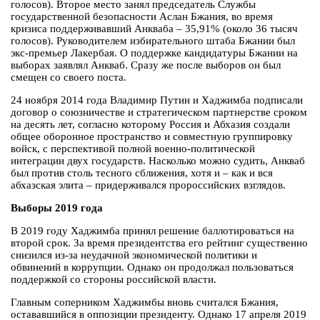
голосов). Второе место занял председатель Службы
государственной безопасности Аслан Бжания, во время
кризиса поддерживавший Анкваба – 35,91% (около 36 тысяч
голосов). Руководителем избирательного штаба Бжании был
экс-премьер Лакербая. О поддержке кандидатуры Бжании на
выборах заявлял Анкваб. Сразу же после выборов он был
смещен со своего поста.
24 ноября 2014 года Владимир Путин и Хаджимба подписали
договор о союзничестве и стратегическом партнерстве сроком
на десять лет, согласно которому Россия и Абхазия создали
общее оборонное пространство и совместную группировку
войск, с перспективой полной военно-политической
интеграции двух государств. Насколько можно судить, Анкваб
был против столь тесного сближения, хотя и – как и вся
абхазская элита – придерживался пророссийских взглядов.
Выборы 2019 года
В 2019 году Хаджимба принял решение баллотироваться на
второй срок. За время президентства его рейтинг существенно
снизился из-за неудачной экономической политики и
обвинений в коррупции. Однако он продолжал пользоваться
поддержкой со стороны российской власти.
Главным соперником Хаджимбы вновь считался Бжания,
остававшийся в оппозиции президенту. Однако 17 апреля 2019