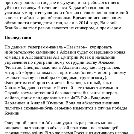
протестующих на госдаче в Сухуме, и потребовал от него
уйти в отставку. В течение часа Хаджимба выполнил
ультиматум протестующих и объявил о сложении полномочий
в целях стабилизации обстановки. Временно исполняющим
обязанности президента стал, как и в 2014 году, Валерий
Бганба – на этот раз он является не спикером, а премьером.
Последствия
По данным телеграмм-канала «Незыгарь», курировать
избирательную кампанию в Абхазии будет совершенно новая
команда в АП: замглавы АП Дмитрий Козак и начальник
управления по приграничному сотрудничеству Алексей
Филатов. Спецполномочия в Абхазии получает Нургалиев,
который «будет заниматься противодействием иностранному
вмешательству на выборах» (видимо, грузинскому).
Фаворитом выборов считается Бжания, который, как и
Хаджимба, давно связан с Россией – его заместителями в
Службе государственной безопасности были два генерал-
майора, прикомандированных из ФСБ РФ - Владимир
Черданцев и Андрей Юминов. Вряд ли абхазская внешняя
политика сколько-нибудь серьезно изменится в случае победы
Бжании.
Очередной кризис в Абхазии удалось разрешить мирно,
опираясь на традицию абхазской политики, исключающей
гражданскую войну. В то же время Россия из активного игрока