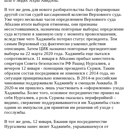
шла о людях Ахры Авидзбы.
В тот же день для нового разбирательства был сформирован
другой состав судей кассационной коллегии Верховного суда.
Уже через несколько часов определением Верховного суда
Абхазии итоги выборов отменены, они признаны
несостоявшимися, назначены повторные выборы; определение
суда вступило в законную силу с момента провозглашения,
вследствие чего Хаджимба потерял статус президента. Тем
самым Верховный суд фактически узаконил действия
оппозиции. Затем ЦИК назначил повторные президентские
выборы на 22 марта 2020 года. Хаджимба еще пытался
сопротивляться. 11 января в Абхазию прибыл заместитель
секретаря Совета безопасности РФ Рашид Нургалиев, а
вечером 12 января - помощник президента Сурков. Таким
образом состав посредников не изменился с 2014 года, но
ситуация принципиально изменилась. В 2014-м российские
чиновники поддерживали Хаджимбу и смещали Анкваба. В
2020-м им пришлось лишь участвовать в «оформлении» ухода
Хаджимбы. Более того, основное посредничество принял на
себя Нургалиев, а роль Суркова оказалась периферийной –
видимо, свержение поддерживавшегося им Хаджимбы стало
одним из импульсов для принятия им решения об уходе с
госслужбы.
В тот же день, 12 января, Бжания при посредничестве
Нургалиева нанес визит Хаджимбе, укрывавшемуся от