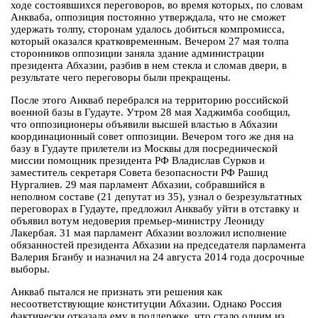
ходе состоявшихся переговоров, во время которых, по словам
Анкваба, оппозиция постоянно утверждала, что не сможет
удержать толпу, сторонам удалось добиться компромисса,
который оказался кратковременным. Вечером 27 мая толпа
сторонников оппозиции заняла здание администрации
президента Абхазии, разбив в нем стекла и сломав двери, в
результате чего переговоры были прекращены.
После этого Анкваб перебрался на территорию российской
военной базы в Гудауте. Утром 28 мая Хаджимба сообщил,
что оппозиционеры объявили высшей властью в Абхазии
координационный совет оппозиции. Вечером того же дня на
базу в Гудауте прилетели из Москвы для посреднической
миссии помощник президента РФ Владислав Сурков и
заместитель секретаря Совета безопасности РФ Рашид
Нургалиев. 29 мая парламент Абхазии, собравшийся в
неполном составе (21 депутат из 35), узнал о безрезультатных
переговорах в Гудауте, предложил Анквабу уйти в отставку и
объявил вотум недоверия премьер-министру Леониду
Лакербая. 31 мая парламент Абхазии возложил исполнение
обязанностей президента Абхазии на председателя парламента
Валерия Бганбу и назначил на 24 августа 2014 года досрочные
выборы.
Анкваб пытался не признать эти решения как
несоответствующие конституции Абхазии. Однако Россия
фактически отказала ему в поддержке, что стало одним из