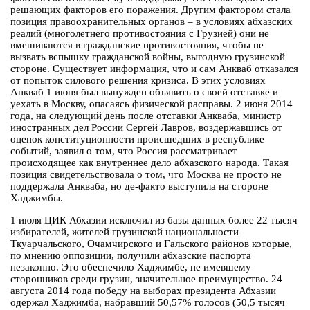
решающих факторов его поражения. Другим фактором стала
позиция правоохранительных органов – в условиях абхазских
реалий (многолетнего противостояния с Грузией) они не
вмешиваются в гражданские противостояния, чтобы не
вызвать вспышку гражданской войны, выгодную грузинской
стороне. Существует информация, что и сам Анкваб отказался
от попыток силового решения кризиса. В этих условиях
Анкваб 1 июня был вынужден объявить о своей отставке и
уехать в Москву, опасаясь физической расправы. 2 июня 2014
года, на следующий день после отставки Анкваба, министр
иностранных дел России Сергей Лавров, воздержавшись от
оценок конституционности происшедших в республике
событий, заявил о том, что Россия рассматривает
происходящее как внутреннее дело абхазского народа. Такая
позиция свидетельствовала о том, что Москва не просто не
поддержала Анкваба, но де-факто выступила на стороне
Хаджимбы.
1 июля ЦИК Абхазии исключил из базы данных более 22 тысяч
избирателей, жителей грузинской национальности
Ткуарчальского, Очамчирского и Гальского районов которые,
по мнению оппозиции, получили абхазские паспорта
незаконно. Это обеспечило Хаджимбе, не имевшему
сторонников среди грузин, значительное преимущество. 24
августа 2014 года победу на выборах президента Абхазии
одержал Хаджимба, набравший 50,57% голосов (50,5 тысяч