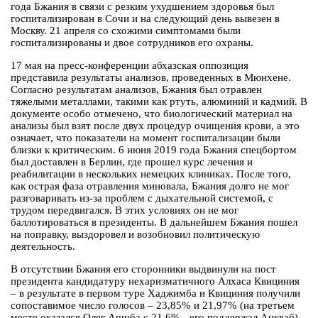
года Бжания в связи с резким ухудшением здоровья был
госпитализирован в Сочи и на следующий день вывезен в
Москву. 21 апреля со схожими симптомами были
госпитализированы и двое сотрудников его охраны.
17 мая на пресс-конференции абхазская оппозиция
представила результаты анализов, проведенных в Мюнхене.
Согласно результатам анализов, Бжания был отравлен
тяжелыми металлами, такими как ртуть, алюминий и кадмий. В
документе особо отмечено, что биологический материал на
анализы был взят после двух процедур очищения крови, а это
означает, что показатели на момент госпитализации были
близки к критическим. 6 июня 2019 года Бжания спецбортом
был доставлен в Берлин, где прошел курс лечения и
реабилитации в нескольких немецких клиниках. После того,
как острая фаза отравления миновала, Бжания долго не мог
разговаривать из-за проблем с дыхательной системой, с
трудом передвигался. В этих условиях он не мог
баллотироваться в президенты. В дальнейшем Бжания пошел
на поправку, выздоровел и возобновил политическую
деятельность.
В отсутствии Бжания его сторонники выдвинули на пост
президента кандидатуру нехаризматичного Алхаса Квициния
– в результате в первом туре Хаджимба и Квициния получили
сопоставимое число голосов – 23,85% и 21,97% (на третьем
месте оказался Олег Аршба с 21,6% - его поддержал Анкваб).