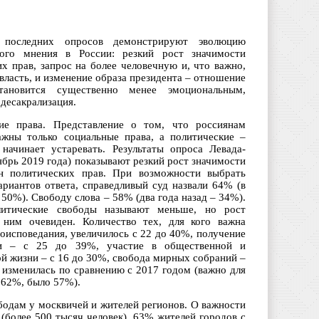
ы последних опросов демонстрируют эволюцию
ного мнения в России: резкий рост значимости
х прав, запрос на более человечную и, что важно,
ласть, и изменение образа президента – отношение
ановится существенно менее эмоциональным,
десакрализация.
ие права. Представление о том, что россиянам
жны только социальные права, а политические –
 начинает устаревать. Результаты опроса Левада-
ябрь 2019 года) показывают резкий рост значимости
н политических прав. При возможности выбрать
ариантов ответа, справедливый суд назвали 64% (в
 50%). Свободу слова – 58% (два года назад – 34%).
литические свободы называют меньше, но рост
 ним очевиден. Количество тех, для кого важна
оисповедания, увеличилось с 22 до 40%, получение
и – с 25 до 39%, участие в общественной и
й жизни – с 16 до 30%, свобода мирных собраний –
 изменилась по сравнению с 2017 годом (важно для
 62%, было 57%).
бодам у москвичей и жителей регионов. О важности
(более 500 тысяч человек), 63% жителей городов с