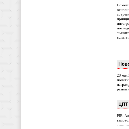
Поколе
основн
совреме
принци
интегр
послед
значит
вспять 
Нов
23 мая
полити
награж
развит
ЦПТ 
FIB. А
вызово