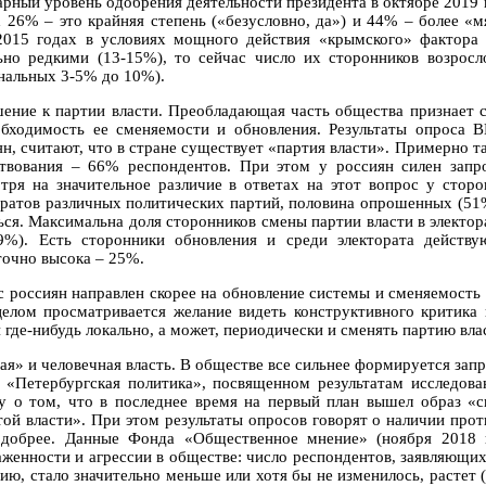
рный уровень одобрения деятельности президента в октябре 2019 г
х 26% – это крайняя степень («безусловно, да») и 44% – более «м
2015 годах в условиях мощного действия «крымского» фактора 
ьно редкими (13-15%), то сейчас число их сторонников возрос
нальных 3-5% до 10%).
ение к партии власти. Преобладающая часть общества признает с
обходимость ее сменяемости и обновления. Результаты опроса
ян, считают, что в стране существует «партия власти». Примерно т
твования – 66% респондентов. При этом у россиян силен запр
тря на значительное различие в ответах на этот вопрос у стор
оратов различных политических партий, половина опрошенных (51%
ься. Максимальна доля сторонников смены партии власти в элект
9%). Есть сторонники обновления и среди электората действ
точно высока – 25%.
с россиян направлен скорее на обновление системы и сменяемость в
целом просматривается желание видеть конструктивного критика 
 где-нибудь локально, а может, периодически и сменять партию вла
ая» и человечная власть. В обществе все сильнее формируется запр
 «Петербургская политика», посвященном результатам исследова
у о том, что в последнее время на первый план вышел образ «с
той власти». При этом результаты опросов говорят о наличии пр
 добрее. Данные Фонда «Общественное мнение» (ноября 2018 
аженности и агрессии в обществе: число респондентов, заявляющих
сию, стало значительно меньше или хотя бы не изменилось, растет 