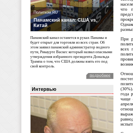
насел
что п
Политком.RU
предс
прокр
Панамский канал: США vs.
Однак
Китай
разны
Панамский канал останется в руках Панамы и
При р
будет открыт для торговли из всех стран. Об
полит
этом заявил панамский администратор водного
всех 
пути, Рикаурте Васкес который назвал опасными
полит
утверждения избранного президента Дональда
прови
Трампа о том, что США должны взять его под
возни
свой контроль.
Отнош
подробнее
посте
позит
Интервью
(30%)
года 
чаще 
апрел
отнош
выраж
равно
испыт