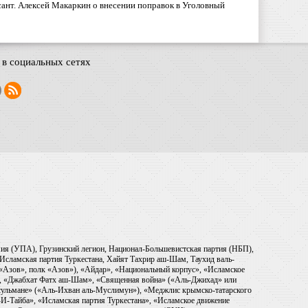
ант. Алексей Макаркин о внесении поправок в Уголовный
в социальных сетях
рмия (УПА), Грузинский легион, Национал-Большевистская партия (НБП),
Исламская партия Туркестана, Хайят Тахрир аш-Шам, Таухид валь-
 «Азов», полк «Азов»), «Айдар», «Национальный корпус», «Исламское
), «Джабхат Фатх аш-Шам», «Священная война» («Аль-Джихад» или
ульмане» («Аль-Ихван аль-Муслимун»), «Меджлис крымско-татарского
И-Тайба», «Исламская партия Туркестана», «Исламское движение