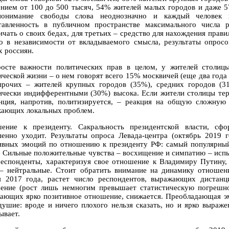
ением от 100 до 500 тысяч, 54% жителей малых городов и даже 5
онимание свободы слова неоднозначно и каждый человек и
тавленность в публичном пространстве максимального числа 
ичать о своих бедах, для третьих – средство для нахождения прави
о в независимости от вкладываемого смысла, результаты опрос
х россиян.
осте важности политических прав в целом, у жителей столиц
ической жизни – о нем говорят всего 15% москвичей (еще два года
прочих – жителей крупных городов (35%), средних городов (3
ически индифферентными (30%) высока. Если жители столицы теря
нция, напротив, политизируется, – реакция на общую сложную
кающих локальных проблем.
ение к президенту. Сакральность президентской власти, сфо
пенно уходит. Результаты опроса Левада-центра (октябрь 2019 
ивных эмоций по отношению к президенту РФ: самый популярный 
. Сильные положительные чувства – восхищение и симпатию – исп
респонденты, характеризуя свое отношение к Владимиру Путину,
– нейтральные. Стоит обратить внимание на динамику отношени
я 2017 года, растет число респондентов, выражающих дистанц
ение (рост лишь немногим превышает статистическую погрешнос
ающих ярко позитивное отношение, снижается. Преобладающая эм
душие: вроде и ничего плохого нельзя сказать, но и ярко выраж
ывает.