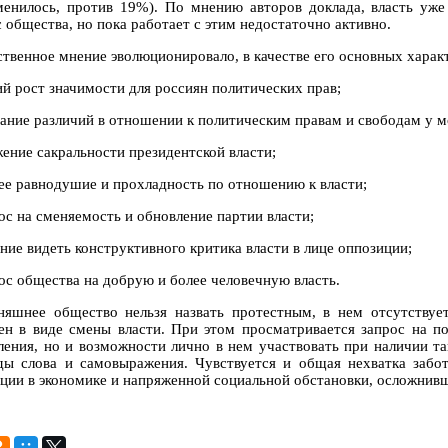
менилось, против 19%). По мнению авторов доклада, власть уже
 общества, но пока работает с этим недостаточно активно.
твенное мнение эволюционировало, в качестве его основных харак
ий рост значимости для россиян политических прав;
ание различий в отношении к политическим правам и свободам у м
ение сакральности президентской власти;
е равнодушие и прохладность по отношению к власти;
ос на сменяемость и обновление партии власти;
ние видеть конструктивного критика власти в лице оппозиции;
ос общества на добрую и более человечную власть.
няшнее общество нельзя назвать протестным, в нем отсутству
ен в виде смены власти. При этом просматривается запрос на п
ления, но и возможности лично в нем участвовать при наличии та
ды слова и самовыражения. Чувствуется и общая нехватка забот
ации в экономике и напряженной социальной обстановки, осложнив