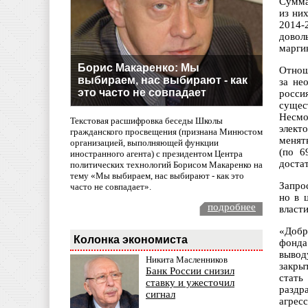
Сумма
из ни
2014-
довол
марги
Борис Макаренко: Мы
Отнош
выбираем, нас выбирают - как
за не
это часто не совпадает
росси
сущес
Несмо
Текстовая расшифровка беседы Школы
элект
гражданского просвещения (признана Минюстом
менят
организацией, выполняющей функции
(по 6
иностранного агента) с президентом Центра
доста
политических технологий Борисом Макаренко на
тему «Мы выбираем, нас выбирают - как это
Запро
часто не совпадает».
но в 
подробнее
власти
«Добр
Колонка экономиста
фонда
вывод
Никита Масленников
закры
Банк России снизил
стать
ставку и ужесточил
раздр
сигнал
агрес