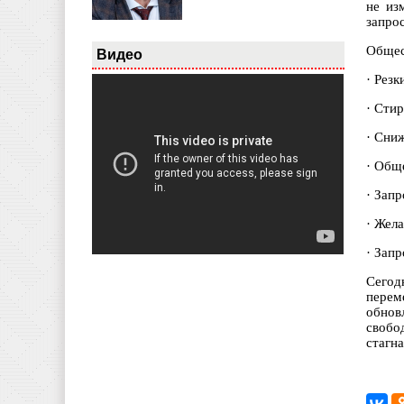
не из
запрос
Общес
Видео
·
Резк
·
Стир
·
Сниж
·
Обще
·
Запр
·
Жела
·
Запр
Сегод
перем
обнов
свобо
стагн