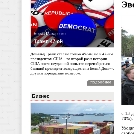
Эв
Борис Макаренко
Трамп 47-ой
Дональд Трамп стал не только 45-ым, но и 47-ым
президентом США – во второй раз в истории
США после неудачной попытки переизбраться
бывший президент возвращается в Белый Дом – с
другим порядковым номером.
подробнее
Бизнес
с 13 
70%),
Уходи
свобо