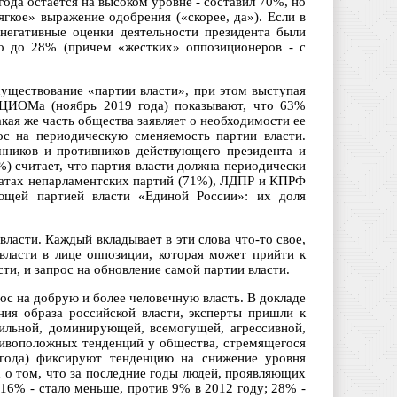
ода остается на высоком уровне - составил 70%, но
ягкое» выражение одобрения («скорее, да»). Если в
негативные оценки деятельности президента были
ло до 28% (причем «жестких» оппозиционеров - с
уществование «партии власти», при этом выступая
 ВЦИОМа (ноябрь 2019 года) показывают, что 63%
акая же часть общества заявляет о необходимости ее
ос на периодическую сменяемость партии власти.
онников и противников действующего президента и
) считает, что партия власти должна периодически
оратах непарламентских партий (71%), ЛДПР и КПРФ
ующей партией власти «Единой России»: их доля
ласти. Каждый вкладывает в эти слова что-то свое,
власти в лице оппозиции, которая может прийти к
сти, и запрос на обновление самой партии власти.
ос на добрую и более человечную власть. В докладе
ния образа российской власти, эксперты пришли к
ильной, доминирующей, всемогущей, агрессивной,
отивоположных тенденций у общества, стремящегося
года) фиксируют тенденцию на снижение уровня
 о том, что за последние годы людей, проявляющих
(16% - стало меньше, против 9% в 2012 году; 28% -