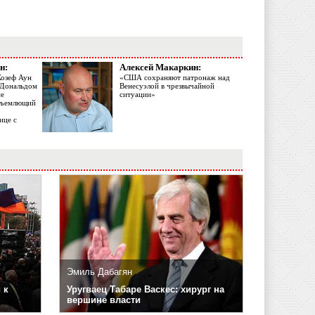
н:
Алексей Макаркин:
Жозеф Аун
«США сохраняют патронаж над
с Дональдом
Венесуэлой в чрезвычайной
ме
ситуации»
объемлющий
ице с
Эмиль Дабагян
 к
Уругваец Табаре Васкес: хирург на
вершине власти