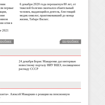
ении
6 декабря 2020 года перешагнув 80 лет, от
сли первые
тяжелой болезни скончался обаятельный
кции,
человек, выдающийся деятель, блестящий
ание
медик онколог, практиковавший до конца
няном
жизни, Табаре Васкес.
ии огня в
ле 2021
дробнее
подробнее
24 декабря Борис Макаренко дал интервью
новостному порталу НИУ ВШЭ, посвященное
распаду СССР
газета». Алексей Макаркин о реакции на пенсионную
у