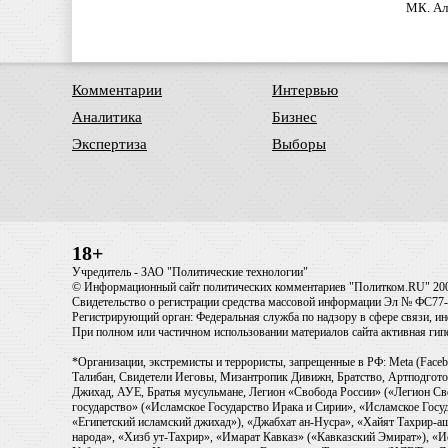
МК. Ал
Комментарии
Интервью
Аналитика
Бизнес
Экспертиза
Выборы
18+
Учредитель - ЗАО "Политические технологии"
© Информационный сайт политических комментариев "Политком.RU" 20
Свидетельство о регистрации средства массовой информации Эл № ФС77-6
Регистрирующий орган: Федеральная служба по надзору в сфере связи, 
При полном или частичном использовании материалов сайта активная ги
*Организации, экстремисты и террористы, запрещенные в РФ: Meta (Faceb
Талибан, Свидетели Иеговы, Мизантропик Дивижн, Братство, Артподготов
Джихад, АУЕ, Братья мусульмане, Легион «Свобода России» («Легион Св
государство» («Исламское Государство Ирака и Сирии», «Исламское Го
«Египетский исламский джихад»), «Джабхат ан-Нусра», «Хайят Тахрир
народа», «Хизб ут-Тахрир», «Имарат Кавказ» («Кавказский Эмират»), «