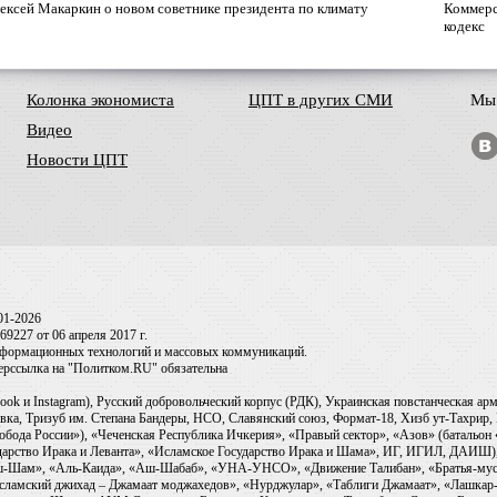
ексей Макаркин о новом советнике президента по климату
Коммерс
кодекс
Колонка экономиста
ЦПТ в других СМИ
Мы 
Видео
Новости ЦПТ
01-2026
9227 от 06 апреля 2017 г.
информационных технологий и массовых коммуникаций.
перссылка на "Политком.RU" обязательна
ook и Instagram), Русский добровольческий корпус (РДК), Украинская повстанческая а
ка, Тризуб им. Степана Бандеры, НСО, Славянский союз, Формат-18, Хизб ут-Тахрир, 
обода России»), «Чеченская Республика Ичкерия», «Правый сектор», «Азов» (батальон
сударство Ирака и Леванта», «Исламское Государство Ирака и Шама», ИГ, ИГИЛ, ДАИШ
-аш-Шам», «Аль-Каида», «Аш-Шабаб», «УНА-УНСО», «Движение Талибан», «Братья-мус
Исламский джихад – Джамаат моджахедов», «Нурджулар», «Таблиги Джамаат», «Лашкар-