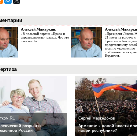
ментарии
Алексей Макаркин:
Алексей Макарки
«В польской партии «Право и
«Президент Ливана 
справедливость» раскол. Что это
21 июля на встрече 
означает?»
Трампом в Белом до
представил ему все
план по укреплению
стабильности на гран
Израилем»
ертиза
тком.RU
Сергей Маркедонов
ленческий разрыв в
Армения: к новой власти или
еменной России
новой республике?