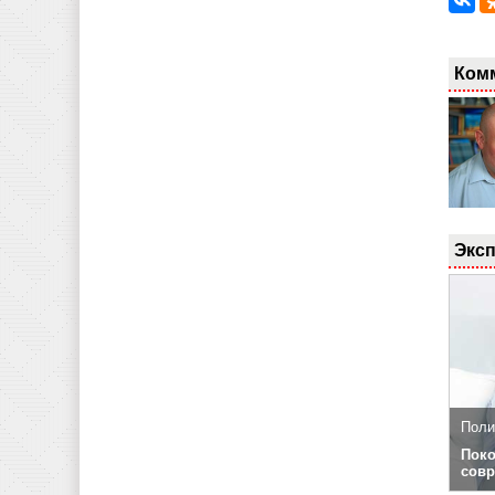
Ком
Эксп
Поли
Поко
совр