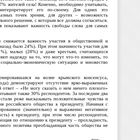
7% жителей села! Конечно, необходимо учитывать,
нтерпретирует его по-своему. Для одних это
разных точек зрения, для других – возможность
льного решения, с которым все должны согласиться.
ов показывают важность свободы слова для самых
ы снижается важность участия в общественной и
 назад было 24%). При этом значимость участия для
1%), малых (28%) и даже крестьян, считающихся
ют надежду на то, что могут что-то изменить, то
 социально-экономическую ситуацию и множество
рмировавшаяся на волне крымского консенсуса,
года) демонстрируют отсутствие ярко-выраженных
ответ – «Не могу сказать о нем ничего плохого»
ытывают также 30% респондентов. За последние два
 стали реже высказывать положительные чувства и
я российского общества к президенту. Начиная с
ированное (значительно) и выраженно негативное
ть) к президенту, при этом число респондентов,
оция по отношению к президенту – прохладность,
енного позитива преобладающая часть общества не