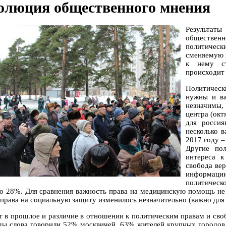
олюция общественного мнения
Результат
обществен
политически
сменяемую в
к нему ст
происходит 
Политическ
нужны и ва
незначимы,
центра (окт
для россия
несколько в
2017 году –
Другие по
интереса к
свобода вер
информаци
политическо
до 28%. Для сравнения важность права на медицинскую помощь не
 права на социальную защиту изменилось незначительно (важно для
т в прошлое и различие в отношении к политическим правам и сво
ды слова говорили 52% москвичей, 63% жителей крупных городов 