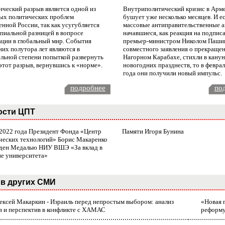
нческий разрыв является одной из
Внутриполитический кризис в Арм
ых политических проблем
бушует уже несколько месяцев. И е
нной России, так как усугубляется
массовые антиправительственные а
пиальной разницей в вопросе
начавшиеся, как реакция на подпис
ации в глобальный мир. События
премьер-министром Николом Паши
них полутора лет являются в
совместного заявления о прекращен
ельной степени попыткой развернуть
Нагорном Карабахе, стихли в канун
этот разрыв, вернувшись к «норме».
новогодних празднеств, то в февра
года они получили новый импульс.
подробнее
по
ости ЦПТ
 2022 года Президент Фонда «Центр
Памяти Игоря Бунина
ческих технологий» Борис Макаренко
ден Медалью НИУ ВШЭ «За вклад в
ие университета»
в других СМИ
лексей Макаркин - Израиль перед непростым выбором: анализ
«Новая 
в и перспектив в конфликте с ХАМАС
реформ