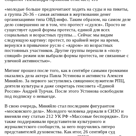
«молодые больше предпочитают ходить на суды и на пикеты,
а группа 26-36 - самая активная в жертвовании денег
организациями типа ОВД-инфо. Таким образом, на самом деле
дело совершенно не в том, что протест «сдулся». Просто не
существует одной формы протеста, единой для всех
социальных и возрастных группы… Сейчас мы видим
следующую картину: протест, по крайней мере на время,
вернулся в привычное русло с «ядром» из возрастных
постоянных участников. Другие группы перешли в «полу-
спящий» режим или выбрали формы протеста, не связанные с
уличной активностью».
Митинг прошел после того, как в сентябре самыми громкими
оказались дела актера Павла Устинова и активиста Алексея
Миняйло. За первого заступились священнослужители РПЦ,
деятели культуры и даже секретарь генсовета «Единой
России» Андрей Турчак. После этого Устинова освободили
под подписку о невыезде.
В свою очередь, Миняйло стал последним фигурантом
«московского дела». Молодого человека держали в СИЗО и
вменяли ему статью 212 УК РФ «Массовые беспорядки». Его
также поддерживали представители культурного и
журналистского сообществ, за него поручились пятеро
представителей духовенства. Как итог, 26 сентября суд