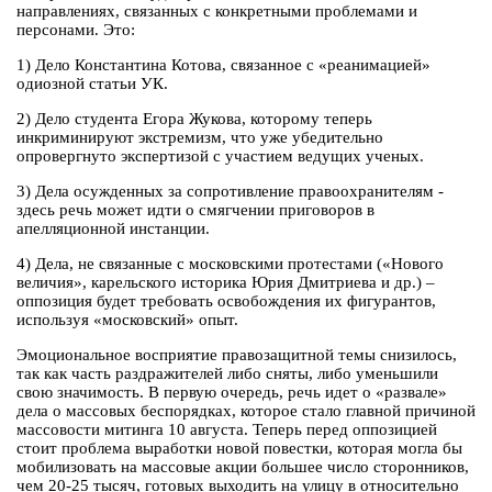
направлениях, связанных с конкретными проблемами и
персонами. Это:
1) Дело Константина Котова, связанное с «реанимацией»
одиозной статьи УК.
2) Дело студента Егора Жукова, которому теперь
инкриминируют экстремизм, что уже убедительно
опровергнуто экспертизой с участием ведущих ученых.
3) Дела осужденных за сопротивление правоохранителям -
здесь речь может идти о смягчении приговоров в
апелляционной инстанции.
4) Дела, не связанные с московскими протестами («Нового
величия», карельского историка Юрия Дмитриева и др.) –
оппозиция будет требовать освобождения их фигурантов,
используя «московский» опыт.
Эмоциональное восприятие правозащитной темы снизилось,
так как часть раздражителей либо сняты, либо уменьшили
свою значимость. В первую очередь, речь идет о «развале»
дела о массовых беспорядках, которое стало главной причиной
массовости митинга 10 августа. Теперь перед оппозицией
стоит проблема выработки новой повестки, которая могла бы
мобилизовать на массовые акции большее число сторонников,
чем 20-25 тысяч, готовых выходить на улицу в относительно