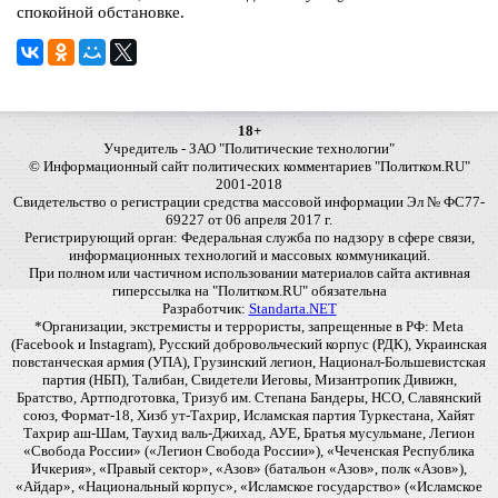
спокойной обстановке.
18+
Учредитель - ЗАО "Политические технологии"
© Информационный сайт политических комментариев "Политком.RU"
2001-2018
Свидетельство о регистрации средства массовой информации Эл № ФС77-
69227 от 06 апреля 2017 г.
Регистрирующий орган: Федеральная служба по надзору в сфере связи,
информационных технологий и массовых коммуникаций.
При полном или частичном использовании материалов сайта активная
гиперссылка на "Политком.RU" обязательна
Разработчик:
Standarta.NET
*Организации, экстремисты и террористы, запрещенные в РФ: Meta
(Facebook и Instagram), Русский добровольческий корпус (РДК), Украинская
повстанческая армия (УПА), Грузинский легион, Национал-Большевистская
партия (НБП), Талибан, Свидетели Иеговы, Мизантропик Дивижн,
Братство, Артподготовка, Тризуб им. Степана Бандеры, НСО, Славянский
союз, Формат-18, Хизб ут-Тахрир, Исламская партия Туркестана, Хайят
Тахрир аш-Шам, Таухид валь-Джихад, АУЕ, Братья мусульмане, Легион
«Свобода России» («Легион Свобода России»), «Чеченская Республика
Ичкерия», «Правый сектор», «Азов» (батальон «Азов», полк «Азов»),
«Айдар», «Национальный корпус», «Исламское государство» («Исламское