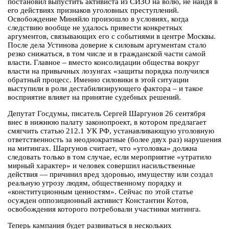
постановил выпустить активиста из СИЗО на волю, не найдя в
его действиях признаков уголовных преступлений.
Освобождение Миняйло произошло в условиях, когда
следствию вообще не удалось привести конкретных
аргументов, связывающих его с событиями в центре Москвы.
После дела Устинова доверие к силовым аргументам стало
резко снижаться, в том числе и в гражданской части самой
власти. Главное – вместо консолидации общества вокруг
власти на привычных лозунгах «защиты порядка получился
обратный процесс. Именно силовики в этой ситуации
выступили в роли дестабилизирующего фактора – и такое
восприятие влияет на принятие судебных решений.
Депутат Госдумы, писатель Сергей Шаргунов 26 сентября
внес в нижнюю палату законопроект, в котором предлагает
смягчить статью 212.1 УК РФ, устанавливающую уголовную
ответственность за неоднократные (более двух раз) нарушения
на митингах. Шаргунов считает, что «уголовка» должна
следовать только в том случае, если мероприятие «утратило
мирный характер» и человек совершил насильственные
действия — причинил вред здоровью, имуществу или создал
реальную угрозу людям, общественному порядку и
«конституционным ценностям». Сейчас по этой статье
осужден оппозиционный активист Константин Котов,
освобождения которого потребовали участники митинга.
Теперь кампания будет развиваться в нескольких