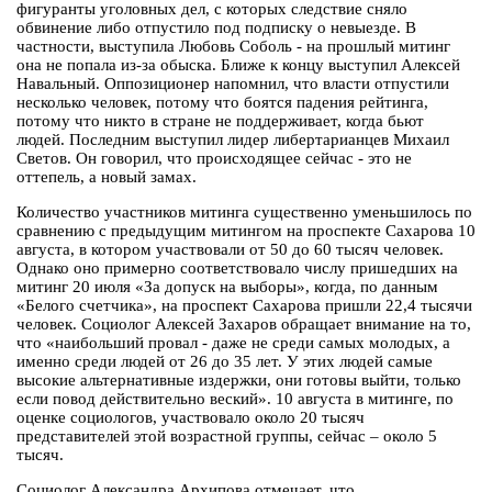
фигуранты уголовных дел, с которых следствие сняло
обвинение либо отпустило под подписку о невыезде. В
частности, выступила Любовь Соболь - на прошлый митинг
она не попала из-за обыска. Ближе к концу выступил Алексей
Навальный. Оппозиционер напомнил, что власти отпустили
несколько человек, потому что боятся падения рейтинга,
потому что никто в стране не поддерживает, когда бьют
людей. Последним выступил лидер либертарианцев Михаил
Светов. Он говорил, что происходящее сейчас - это не
оттепель, а новый замах.
Количество участников митинга существенно уменьшилось по
сравнению с предыдущим митингом на проспекте Сахарова 10
августа, в котором участвовали от 50 до 60 тысяч человек.
Однако оно примерно соответствовало числу пришедших на
митинг 20 июля «За допуск на выборы», когда, по данным
«Белого счетчика», на проспект Сахарова пришли 22,4 тысячи
человек. Социолог Алексей Захаров обращает внимание на то,
что «наибольший провал - даже не среди самых молодых, а
именно среди людей от 26 до 35 лет. У этих людей самые
высокие альтернативные издержки, они готовы выйти, только
если повод действительно веский». 10 августа в митинге, по
оценке социологов, участвовало около 20 тысяч
представителей этой возрастной группы, сейчас – около 5
тысяч.
Социолог Александра Архипова отмечает, что