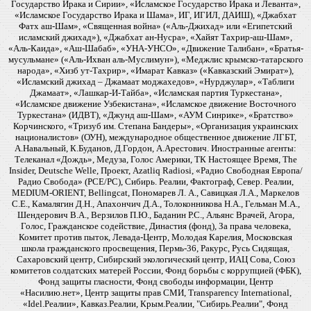
Государство Ирака и Сирии», «Исламское Государство Ирака и Леванта»,
«Исламское Государство Ирака и Шама», ИГ, ИГИЛ, ДАИШ), «Джабхат
Фатх аш-Шам», «Священная война» («Аль-Джихад» или «Египетский
исламский джихад»), «Джабхат ан-Нусра», «Хайят Тахрир-аш-Шам»,
«Аль-Каида», «Аш-Шабаб», «УНА-УНСО», «Движение Талибан», «Братья-
мусульмане» («Аль-Ихван аль-Муслимун»), «Меджлис крымско-татарского
народа», «Хизб ут-Тахрир», «Имарат Кавказ» («Кавказский Эмират»),
«Исламский джихад – Джамаат моджахедов», «Нурджулар», «Таблиги
Джамаат», «Лашкар-И-Тайба», «Исламская партия Туркестана»,
«Исламское движение Узбекистана», «Исламское движение Восточного
Туркестана» (ИДВТ), «Джунд аш-Шам», «АУМ Синрике», «Братство»
Корчинского, «Тризуб им. Степана Бандеры», «Организация украинских
националистов» (ОУН), международное общественное движение ЛГБТ,
А.Навальный, К.Буданов, Д.Гордон, А.Арестович. Иностранные агенты:
Телеканал «Дождь», Медуза, Голос Америки, ТК Настоящее Время, The
Insider, Deutsche Welle, Проект, Azatliq Radiosi, «Радио Свободная Европа/
Радио Свобода» (PCE/PC), Сибирь. Реалии, Фактограф, Север. Реалии,
MEDIUM-ORIENT, Bellingcat, Пономарев Л. А., Савицкая Л.А., Маркелов
С.Е., Камалягин Д.Н., Апахончич Д.А., Толоконникова Н.А., Гельман М.А.,
Шендерович В.А., Верзилов П.Ю., Баданин Р.С., Альянс Врачей, Агора,
Голос, Гражданское содействие, Династия (фонд), За права человека,
Комитет против пыток, Левада-Центр, Молодая Карелия, Московская
школа гражданского просвещения, Пермь-36, Ракурс, Русь Сидящая,
Сахаровский центр, Сибирский экологический центр, ИАЦ Сова, Союз
комитетов солдатских матерей России, Фонд борьбы с коррупцией (ФБК),
Фонд защиты гласности, Фонд свободы информации, Центр
«Насилию.нет», Центр защиты прав СМИ, Transparency International,
«Idel.Реалии», Кавказ.Реалии, Крым.Реалии, "Сибирь.Реалии", Фонд