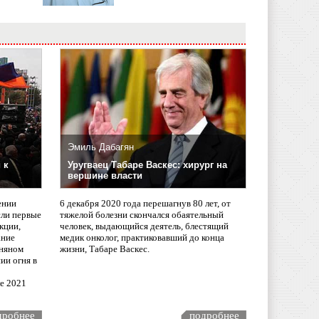
Эмиль Дабагян
 к
Уругваец Табаре Васкес: хирург на
вершине власти
ении
6 декабря 2020 года перешагнув 80 лет, от
сли первые
тяжелой болезни скончался обаятельный
кции,
человек, выдающийся деятель, блестящий
ание
медик онколог, практиковавший до конца
няном
жизни, Табаре Васкес.
ии огня в
ле 2021
дробнее
подробнее