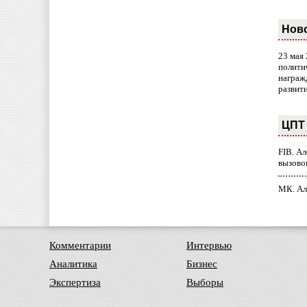
Нов
23 мая
полити
награж
развит
ЦПТ 
FIB. А
вызово
МК. Ал
Комментарии
Интервью
Аналитика
Бизнес
Экспертиза
Выборы