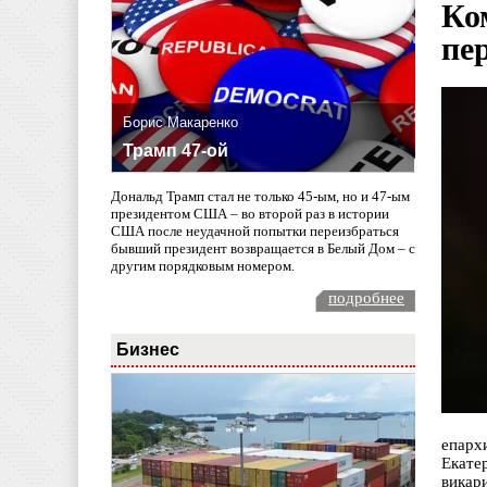
Ко
пе
Борис Макаренко
Трамп 47-ой
Дональд Трамп стал не только 45-ым, но и 47-ым
президентом США – во второй раз в истории
США после неудачной попытки переизбраться
бывший президент возвращается в Белый Дом – с
другим порядковым номером.
подробнее
Бизнес
епар
Екате
викар