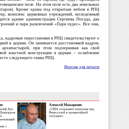
говещенское поле. На этом поле есть два земельных
гектаров). Кроме храма под открытым небом в РПЦ
еку, комплекс церковных учреждений, молодежный
одится здание администрации Сергиева Посада, два
троений и парк развлечений «Парк чудес». Все они,
а, кадровые перестановки в РПЦ свидетельствуют о
ией в церкви. Он занимается расстановкой кадров,
архипастырей, при этом подчеркивая как свой
вой властной конструкции в церкви – ослабление
место следующего главы РПЦ.
Версия для печати
н:
Алексей Макаркин:
Жозеф Аун
«США сохраняют патронаж над
с Дональдом
Венесуэлой в чрезвычайной
ме
ситуации»
объемлющий
ице с