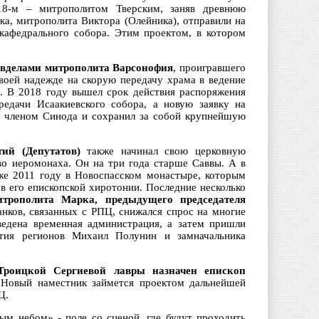
018-м – митрополитом Тверским, заняв древнюю
ка, митрополита Виктора (Олейника), отправили на
кафедрального собора. Этим проектом, в котором
авделами митрополита Варсонофия
, проигравшего
своей надежде на скорую передачу храма в ведение
ь. В 2018 году вышел срок действия распоряжения
едачи Исаакиевского собора, а новую заявку на
м членом Синода и сохранил за собой крупнейшую
ий (Депутатов)
также начинал свою церковную
во иеромонаха. Он на три года старше Саввы. А в
же 2011 году в Новоспасском монастыре, которым
в его епископской хиротонии. Последние несколько
итрополита Марка, предыдущего председателя
анков, связанных с РПЦ, снижался спрос на многие
ведена временная администрация, а затем пришли
ития регионов Михаил Полунин и замначальника
Троицкой Сергиевой лавры назначен епископ
. Новый наместник займется проектом дальнейшей
Ц.
ым небом» - поле со сценой, где будут проходить