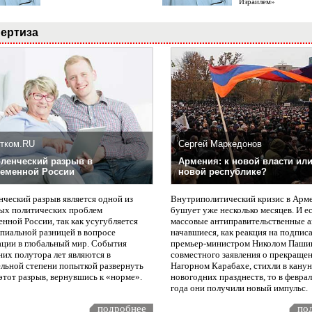
Израилем»
ертиза
тком.RU
Сергей Маркедонов
ленческий разрыв в
Армения: к новой власти или
еменной России
новой республике?
нческий разрыв является одной из
Внутриполитический кризис в Арм
ых политических проблем
бушует уже несколько месяцев. И е
нной России, так как усугубляется
массовые антиправительственные а
пиальной разницей в вопросе
начавшиеся, как реакция на подпис
ации в глобальный мир. События
премьер-министром Николом Паши
них полутора лет являются в
совместного заявления о прекращен
ельной степени попыткой развернуть
Нагорном Карабахе, стихли в канун
этот разрыв, вернувшись к «норме».
новогодних празднеств, то в февра
года они получили новый импульс.
подробнее
по