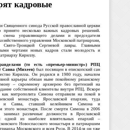
рят кадровые
ии Священного синода Русской православной церкви
о принято несколько важных кадровых решений.
 смена управляющего делами и председателя
хозяйственного управления Московской патриархии,
а Свято-Троицкой Сергиевой лавры. Главными
ьными чертами новых кадров стали молодость и
патриарху Кириллу.
авделами (то есть «премьер-министр») РПЦ
 Савва (Михеев)
был посвящен в епископский сан
ество Кирилла. Он родился в 1980 году, началом
овной карьеры обязан ныне покойному рязанскому
имону – скромному архиерею без претензий на
оздание собственной клиентелы внутри РПЦ. Вскоре
, как митрополита Симона отправили на покой в
баевский монастырь Ярославской епархии, туда
ся и Савва, ставший келейником Симона и
м этого монастыря. После смерти Симона в 2006
а занимал различные должности в Ярославской
м одной из наиболее влиятельных епархий –
осковского Новоспасского монастыря и патриаршим
триарха Московского и всея Руси. В 2014-м он уже