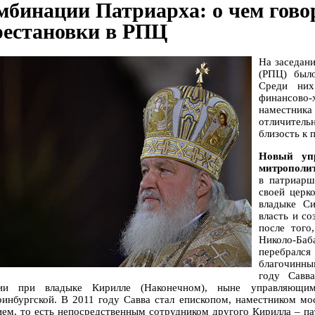
мбинации Патриарха: о чем гово
рестановки в РПЦ
На заседан
(РПЦ) был
Среди них
финансово-
наместник
отличител
близость к 
Новый упр
митрополит
в патриарш
своей церк
владыке С
власть и с
после того
Николо-Ба
перебрал
благочинны
году Савв
хии при владыке Кирилле (Наконечном), ныне управляющи
ринбургской. В 2011 году Савва стал епископом, наместником м
ием, то есть непосредственным сотрудником другого Кирилла – па