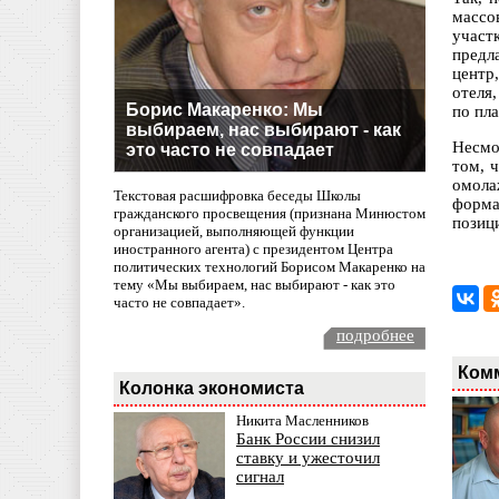
массо
участ
предл
центр
отеля
Борис Макаренко: Мы
по пла
выбираем, нас выбирают - как
Несмо
это часто не совпадает
том, 
омола
Текстовая расшифровка беседы Школы
форма
гражданского просвещения (признана Минюстом
позиц
организацией, выполняющей функции
иностранного агента) с президентом Центра
политических технологий Борисом Макаренко на
тему «Мы выбираем, нас выбирают - как это
часто не совпадает».
подробнее
Ком
Колонка экономиста
Никита Масленников
Банк России снизил
ставку и ужесточил
сигнал