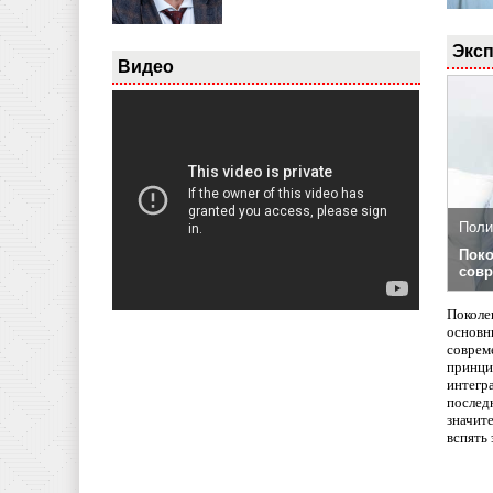
Эксп
Видео
Поли
Поко
совр
Поколе
основн
совреме
принци
интегр
послед
значит
вспять 