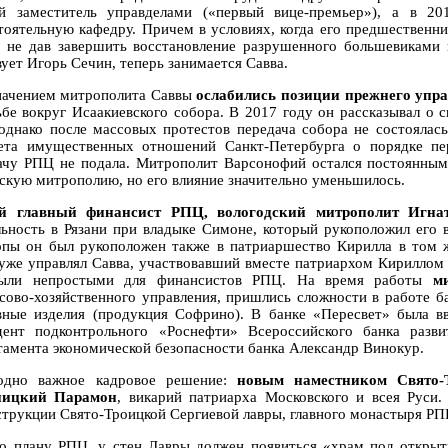
й заместитель управделами («первый вице-премьер»), а в 2
тоятельную кафедру. Причем в условиях, когда его предшественни
, не дав завершить восстановление разрушенного большевиками 
вует Игорь Сечин, теперь занимается Савва.
начением митрополита Саввы
ослабились позиции прежнего упр
ьбе вокруг Исаакиевского собора. В 2017 году он рассказывал о 
однако после массовых протестов передача собора не состоялас
ета имущественных отношений Санкт-Петербурга о порядке пер
ачу РПЦ не подала. Митрополит Варсонофий остался постоянны
скую митрополию, но его влияние значительно уменьшилось.
й главный финансист РПЦ, вологодский митрополит Игнат
льность в Рязани при владыке Симоне, который рукоположил его 
опы он был рукоположен также в патриаршество Кирилла в том 
 уже управлял Савва, участвовавший вместе патриархом Кириллом 
были непростыми для финансистов РПЦ. На время работы
м
сово-хозяйственного управления, пришлись сложности в работе б
вные изделия (продукция Софрино). В банке «Пересвет» была в
дент подконтрольного «Роснефти» Всероссийского банка разв
тамента экономической безопасности банка Александр Винокур.
одно важное кадровое решение:
новым наместником Свято-
ницкий Парамон
, викарий патриарха Московского и всея Руси
струкции Свято-Троицкой Сергиевой лавры, главного монастыря РП
по плану РПЦ, у стен Лавры должен появиться «храм под открыт