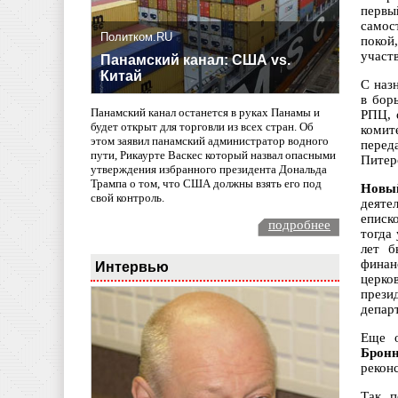
первы
самос
Политком.RU
покой
участ
Панамский канал: США vs.
Китай
С наз
в бор
Панамский канал останется в руках Панамы и
РПЦ, 
будет открыт для торговли из всех стран. Об
комит
этом заявил панамский администратор водного
перед
пути, Рикаурте Васкес который назвал опасными
Питер
утверждения избранного президента Дональда
Трампа о том, что США должны взять его под
Новы
свой контроль.
деяте
еписк
подробнее
тогда
лет 
финан
Интервью
церко
прези
депар
Еще 
Брон
рекон
Так, 