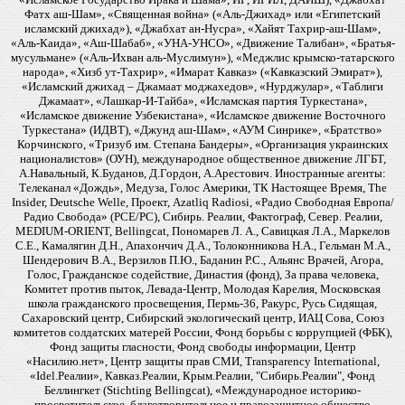
Фатх аш-Шам», «Священная война» («Аль-Джихад» или «Египетский
исламский джихад»), «Джабхат ан-Нусра», «Хайят Тахрир-аш-Шам»,
«Аль-Каида», «Аш-Шабаб», «УНА-УНСО», «Движение Талибан», «Братья-
мусульмане» («Аль-Ихван аль-Муслимун»), «Меджлис крымско-татарского
народа», «Хизб ут-Тахрир», «Имарат Кавказ» («Кавказский Эмират»),
«Исламский джихад – Джамаат моджахедов», «Нурджулар», «Таблиги
Джамаат», «Лашкар-И-Тайба», «Исламская партия Туркестана»,
«Исламское движение Узбекистана», «Исламское движение Восточного
Туркестана» (ИДВТ), «Джунд аш-Шам», «АУМ Синрике», «Братство»
Корчинского, «Тризуб им. Степана Бандеры», «Организация украинских
националистов» (ОУН), международное общественное движение ЛГБТ,
А.Навальный, К.Буданов, Д.Гордон, А.Арестович. Иностранные агенты:
Телеканал «Дождь», Медуза, Голос Америки, ТК Настоящее Время, The
Insider, Deutsche Welle, Проект, Azatliq Radiosi, «Радио Свободная Европа/
Радио Свобода» (PCE/PC), Сибирь. Реалии, Фактограф, Север. Реалии,
MEDIUM-ORIENT, Bellingcat, Пономарев Л. А., Савицкая Л.А., Маркелов
С.Е., Камалягин Д.Н., Апахончич Д.А., Толоконникова Н.А., Гельман М.А.,
Шендерович В.А., Верзилов П.Ю., Баданин Р.С., Альянс Врачей, Агора,
Голос, Гражданское содействие, Династия (фонд), За права человека,
Комитет против пыток, Левада-Центр, Молодая Карелия, Московская
школа гражданского просвещения, Пермь-36, Ракурс, Русь Сидящая,
Сахаровский центр, Сибирский экологический центр, ИАЦ Сова, Союз
комитетов солдатских матерей России, Фонд борьбы с коррупцией (ФБК),
Фонд защиты гласности, Фонд свободы информации, Центр
«Насилию.нет», Центр защиты прав СМИ, Transparency International,
«Idel.Реалии», Кавказ.Реалии, Крым.Реалии, "Сибирь.Реалии", Фонд
Беллингкет (Stichting Bellingcat), «Международное историко-
просветительское, благотворительное и правозащитное общество