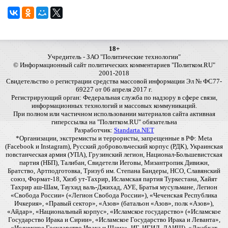
18+
Учредитель - ЗАО "Политические технологии"
© Информационный сайт политических комментариев "Политком.RU"
2001-2018
Свидетельство о регистрации средства массовой информации Эл № ФС77-
69227 от 06 апреля 2017 г.
Регистрирующий орган: Федеральная служба по надзору в сфере связи,
информационных технологий и массовых коммуникаций.
При полном или частичном использовании материалов сайта активная
гиперссылка на "Политком.RU" обязательна
Разработчик:
Standarta.NET
*Организации, экстремисты и террористы, запрещенные в РФ: Meta
(Facebook и Instagram), Русский добровольческий корпус (РДК), Украинская
повстанческая армия (УПА), Грузинский легион, Национал-Большевистская
партия (НБП), Талибан, Свидетели Иеговы, Мизантропик Дивижн,
Братство, Артподготовка, Тризуб им. Степана Бандеры, НСО, Славянский
союз, Формат-18, Хизб ут-Тахрир, Исламская партия Туркестана, Хайят
Тахрир аш-Шам, Таухид валь-Джихад, АУЕ, Братья мусульмане, Легион
«Свобода России» («Легион Свобода России»), «Чеченская Республика
Ичкерия», «Правый сектор», «Азов» (батальон «Азов», полк «Азов»),
«Айдар», «Национальный корпус», «Исламское государство» («Исламское
Государство Ирака и Сирии», «Исламское Государство Ирака и Леванта»,
«Исламское Государство Ирака и Шама», ИГ, ИГИЛ, ДАИШ), «Джабхат