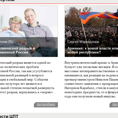
тком.RU
Сергей Маркедонов
ленческий разрыв в
Армения: к новой власти или
еменной России
новой республике?
нческий разрыв является одной из
Внутриполитический кризис в Арм
ых политических проблем
бушует уже несколько месяцев. И е
нной России, так как усугубляется
массовые антиправительственные а
пиальной разницей в вопросе
начавшиеся, как реакция на подпис
ации в глобальный мир. События
премьер-министром Николом Паши
них полутора лет являются в
совместного заявления о прекращен
ельной степени попыткой развернуть
Нагорном Карабахе, стихли в канун
этот разрыв, вернувшись к «норме».
новогодних празднеств, то в февра
года они получили новый импульс.
подробнее
по
ости ЦПТ