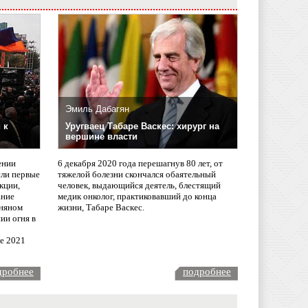
Эмиль Дабагян
 к
Уругваец Табаре Васкес: хирург на
вершине власти
ении
6 декабря 2020 года перешагнув 80 лет, от
сли первые
тяжелой болезни скончался обаятельный
кции,
человек, выдающийся деятель, блестящий
ание
медик онколог, практиковавший до конца
няном
жизни, Табаре Васкес.
ии огня в
ле 2021
дробнее
подробнее