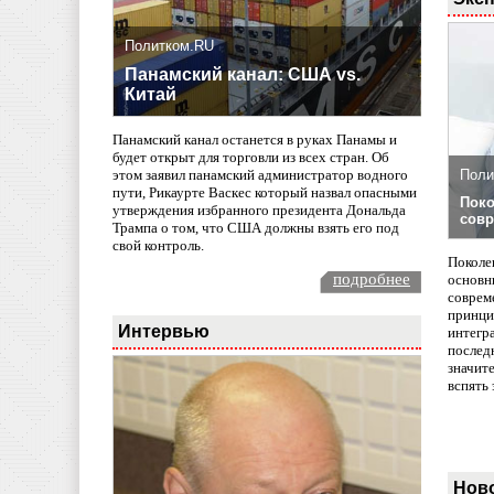
Политком.RU
Панамский канал: США vs.
Китай
Панамский канал останется в руках Панамы и
будет открыт для торговли из всех стран. Об
Поли
этом заявил панамский администратор водного
пути, Рикаурте Васкес который назвал опасными
Поко
утверждения избранного президента Дональда
совр
Трампа о том, что США должны взять его под
свой контроль.
Поколе
подробнее
основн
совреме
принци
Интервью
интегр
послед
значит
вспять 
Нов