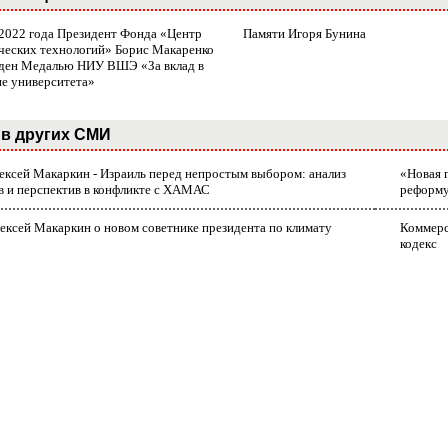
 2022 года Президент Фонда «Центр
Памяти Игоря Бунина
ческих технологий» Борис Макаренко
ден Медалью НИУ ВШЭ «За вклад в
ие университета»
в других СМИ
лексей Макаркин - Израиль перед непростым выбором: анализ
«Новая 
в и перспектив в конфликте с ХАМАС
реформ
ексей Макаркин о новом советнике президента по климату
Коммерс
кодекс