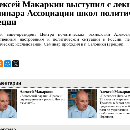
ексей Макаркин выступил с лек
минара Ассоциации школ политич
еции
й вице-президент Центра политических технологий Алексе
твенным настроениям и политической ситуации в России, пе
ических исследований. Семинар проходил в г. Салоники (Греция).
ментарии
Алексей Макаркин:
Алексей Макарки
«В польской партии «Право и
«Президент Ливана 
справедливость» раскол. Что это
21 июля на встрече 
означает?»
Трампом в Белом до
представил ему все
план по укреплению
стабильности на гран
Израилем»
ертиза