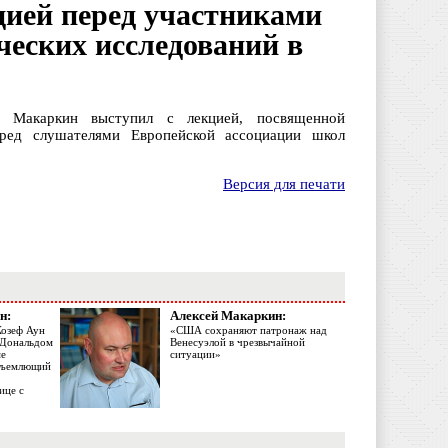
цией перед участниками
еских исследований в
й Макаркин выступил с лекцией, посвященной
ред слушателями Европейской ассоциации школ
Версия для печати
н:
Алексей Макаркин:
Жозеф Аун
«США сохраняют патронаж над
с Дональдом
Венесуэлой в чрезвычайной
ме
ситуации»
объемлющий
ице с