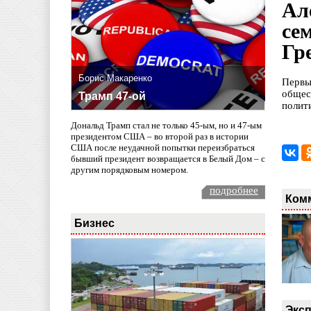
Ал
се
Гр
Борис Макаренко
Первы
общес
Трамп 47-ой
полит
Дональд Трамп стал не только 45-ым, но и 47-ым
президентом США – во второй раз в истории
США после неудачной попытки переизбраться
бывший президент возвращается в Белый Дом – с
другим порядковым номером.
подробнее
Ком
Бизнес
Эксп