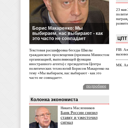
23 мая
полити
награж
развит
Борис Макаренко: Мы
выбираем, нас выбирают - как
ЦПТ 
это часто не совпадает
FIB. А
Текстовая расшифровка беседы Школы
вызово
гражданского просвещения (признана Минюстом
организацией, выполняющей функции
иностранного агента) с президентом Центра
МК. Ал
политических технологий Борисом Макаренко на
тему «Мы выбираем, нас выбирают - как это
часто не совпадает».
подробнее
Колонка экономиста
Никита Масленников
Банк России снизил
ставку и ужесточил
сигнал