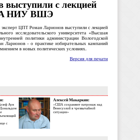
в выступили с лекцией
MPA НИУ ВШЭ
 эксперт ЦПТ Роман Ларионов выступили с лекцией
ального исследовательского университета «Высшая
нутренней политики администрации Вологодской
ан Ларионов - о практике избирательных кампаний
 мнением в новых политических условиях.
Версия для печати
н:
Алексей Макаркин:
Жозеф Аун
«США сохраняют патронаж над
с Дональдом
Венесуэлой в чрезвычайной
ме
ситуации»
объемлющий
ице с