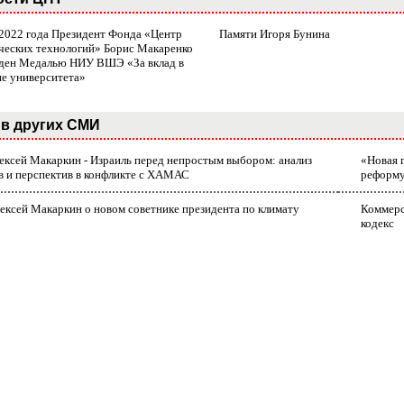
 2022 года Президент Фонда «Центр
Памяти Игоря Бунина
ческих технологий» Борис Макаренко
ден Медалью НИУ ВШЭ «За вклад в
ие университета»
в других СМИ
лексей Макаркин - Израиль перед непростым выбором: анализ
«Новая 
в и перспектив в конфликте с ХАМАС
реформ
ексей Макаркин о новом советнике президента по климату
Коммерс
кодекс