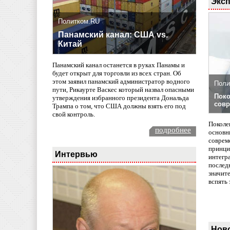
Эксп
Политком.RU
Панамский канал: США vs.
Китай
Панамский канал останется в руках Панамы и
будет открыт для торговли из всех стран. Об
этом заявил панамский администратор водного
Поли
пути, Рикаурте Васкес который назвал опасными
Поко
утверждения избранного президента Дональда
совр
Трампа о том, что США должны взять его под
свой контроль.
Поколе
подробнее
основн
совреме
принци
Интервью
интегр
послед
значит
вспять 
Нов