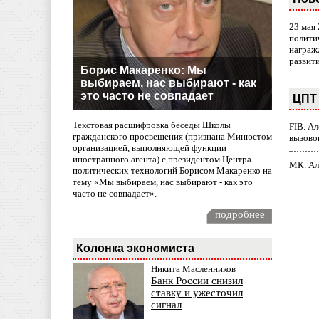
23 мая
полити
награж
развит
Борис Макаренко: Мы
выбираем, нас выбирают - как
это часто не совпадает
ЦПТ 
Текстовая расшифровка беседы Школы
FIB. А
гражданского просвещения (признана Минюстом
вызово
организацией, выполняющей функции
иностранного агента) с президентом Центра
МК. Ал
политических технологий Борисом Макаренко на
тему «Мы выбираем, нас выбирают - как это
часто не совпадает».
подробнее
Колонка экономиста
Никита Масленников
Банк России снизил
ставку и ужесточил
сигнал