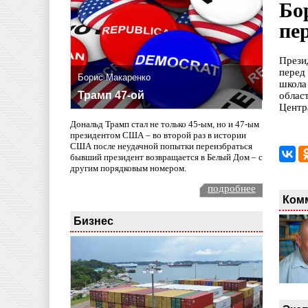
Бо
пе
Прези
перед
Борис Макаренко
школа
Трамп 47-ой
облас
Центр
Дональд Трамп стал не только 45-ым, но и 47-ым
президентом США – во второй раз в истории
США после неудачной попытки переизбраться
бывший президент возвращается в Белый Дом – с
другим порядковым номером.
подробнее
Ком
Бизнес