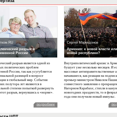
ертиза
тком.RU
Сергей Маркедонов
ленческий разрыв в
Армения: к новой власти или
еменной России
новой республике?
нческий разрыв является одной из
Внутриполитический кризис в Арм
ых политических проблем
бушует уже несколько месяцев. И е
нной России, так как усугубляется
массовые антиправительственные а
пиальной разницей в вопросе
начавшиеся, как реакция на подпис
ации в глобальный мир. События
премьер-министром Николом Паши
них полутора лет являются в
совместного заявления о прекращен
ельной степени попыткой развернуть
Нагорном Карабахе, стихли в канун
этот разрыв, вернувшись к «норме».
новогодних празднеств, то в февра
года они получили новый импульс.
подробнее
по
ости ЦПТ