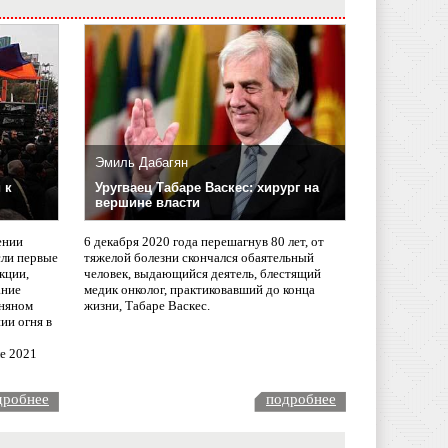
Эмиль Дабагян
 к
Уругваец Табаре Васкес: хирург на
вершине власти
ении
6 декабря 2020 года перешагнув 80 лет, от
сли первые
тяжелой болезни скончался обаятельный
кции,
человек, выдающийся деятель, блестящий
ание
медик онколог, практиковавший до конца
няном
жизни, Табаре Васкес.
ии огня в
ле 2021
дробнее
подробнее