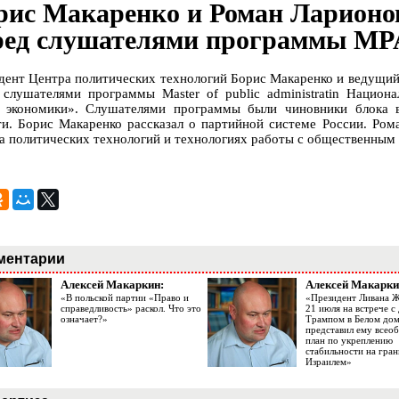
рис Макаренко и Роман Ларионо
ред слушателями программы 
дент Центра политических технологий Борис Макаренко и ведущий
 слушателями программы Master of public administratin Национ
 экономики». Слушателями программы были чиновники блока в
ти. Борис Макаренко рассказал о партийной системе России. Ром
а политических технологий и технологиях работы с общественным
ментарии
Алексей Макаркин:
Алексей Макарки
«В польской партии «Право и
«Президент Ливана 
справедливость» раскол. Что это
21 июля на встрече 
означает?»
Трампом в Белом до
представил ему все
план по укреплению
стабильности на гран
Израилем»