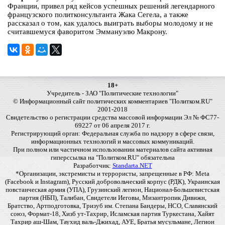
Франции, привел ряд кейсов успешных решений легендарного
французского политконсультанта Жака Сегела, а также
рассказал о том, как удалось выиграть выборы молодому и не
считавшемуся фаворитом Эммануэлю Макрону.
18+
Учредитель - ЗАО "Политические технологии"
© Информационный сайт политических комментариев "Политком.RU"
2001-2018
Свидетельство о регистрации средства массовой информации Эл № ФС77-
69227 от 06 апреля 2017 г.
Регистрирующий орган: Федеральная служба по надзору в сфере связи,
информационных технологий и массовых коммуникаций.
При полном или частичном использовании материалов сайта активная
гиперссылка на "Политком.RU" обязательна
Разработчик:
Standarta.NET
*Организации, экстремисты и террористы, запрещенные в РФ: Meta
(Facebook и Instagram), Русский добровольческий корпус (РДК), Украинская
повстанческая армия (УПА), Грузинский легион, Национал-Большевистская
партия (НБП), Талибан, Свидетели Иеговы, Мизантропик Дивижн,
Братство, Артподготовка, Тризуб им. Степана Бандеры, НСО, Славянский
союз, Формат-18, Хизб ут-Тахрир, Исламская партия Туркестана, Хайят
Тахрир аш-Шам, Таухид валь-Джихад, АУЕ, Братья мусульмане, Легион