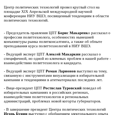
Центр политических технологий провел круглый стол на
площадке XIX Апрельской международной научной
конференции НИУ ВШЭ, посвященный тенденциям в области
политических технологий.
- Председатель правления ЦПТ
Борис Макаренк
о рассказал о
профессии политтехнолога, особенностях нынешней
конъюнктуры рынка политконсалтинга, а также об обпыте
преподавания курса политтехнологий в НИУ ВШЭ.
- Ведущий эксперт ЦПТ
Алексей Макаркин
рассказал о
специфичной, но одной из ключевых проблем в нашей работе -
взаимодействию политтехнолога и кандидата.
- Ведущий эксперт ЦПТ
Роман Ларионов
выступил на тему,
связанную с инструментами визуализации в избирательной
кампании и тенденциями в агитматериалах последних лет.
- Вице-президент ЦПТ
Ростислав Туровский
поведал об
избирательных кампаниях в российских регионах,
взаимодействии политтехнологов и региональных
администраций, проблемах новой когорты губернаторов.
- В завершение президент Центра политических технологий
Игорь Бунин
выступил с обобщением электорального опыта