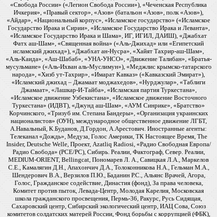
«Свобода России» («Легион Свобода России»), «Чеченская Республика
Ичкерия», «Правый сектор», «Азов» (батальон «Азов», полк «Азов»),
«Айдар», «Национальный корпус», «Исламское государство» («Исламское
Государство Ирака и Сирии», «Исламское Государство Ирака и Леванта»,
«Исламское Государство Ирака и Шама», ИГ, ИГИЛ, ДАИШ), «Джабхат
Фатх аш-Шам», «Священная война» («Аль-Джихад» или «Египетский
исламский джихад»), «Джабхат ан-Нусра», «Хайят Тахрир-аш-Шам»,
«Аль-Каида», «Аш-Шабаб», «УНА-УНСО», «Движение Талибан», «Братья-
мусульмане» («Аль-Ихван аль-Муслимун»), «Меджлис крымско-татарского
народа», «Хизб ут-Тахрир», «Имарат Кавказ» («Кавказский Эмират»),
«Исламский джихад – Джамаат моджахедов», «Нурджулар», «Таблиги
Джамаат», «Лашкар-И-Тайба», «Исламская партия Туркестана»,
«Исламское движение Узбекистана», «Исламское движение Восточного
Туркестана» (ИДВТ), «Джунд аш-Шам», «АУМ Синрике», «Братство»
Корчинского, «Тризуб им. Степана Бандеры», «Организация украинских
националистов» (ОУН), международное общественное движение ЛГБТ,
А.Навальный, К.Буданов, Д.Гордон, А.Арестович. Иностранные агенты:
Телеканал «Дождь», Медуза, Голос Америки, ТК Настоящее Время, The
Insider, Deutsche Welle, Проект, Azatliq Radiosi, «Радио Свободная Европа/
Радио Свобода» (PCE/PC), Сибирь. Реалии, Фактограф, Север. Реалии,
MEDIUM-ORIENT, Bellingcat, Пономарев Л. А., Савицкая Л.А., Маркелов
С.Е., Камалягин Д.Н., Апахончич Д.А., Толоконникова Н.А., Гельман М.А.,
Шендерович В.А., Верзилов П.Ю., Баданин Р.С., Альянс Врачей, Агора,
Голос, Гражданское содействие, Династия (фонд), За права человека,
Комитет против пыток, Левада-Центр, Молодая Карелия, Московская
школа гражданского просвещения, Пермь-36, Ракурс, Русь Сидящая,
Сахаровский центр, Сибирский экологический центр, ИАЦ Сова, Союз
комитетов солдатских матерей России, Фонд борьбы с коррупцией (ФБК),