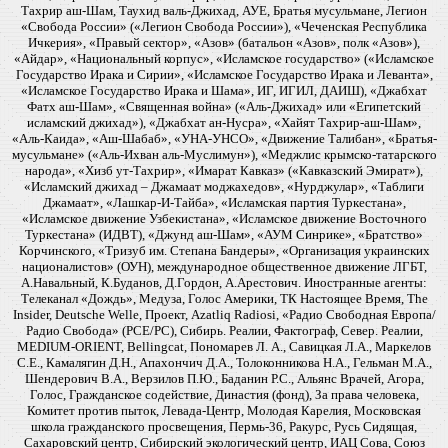
Тахрир аш-Шам, Таухид валь-Джихад, АУЕ, Братья мусульмане, Легион
«Свобода России» («Легион Свобода России»), «Чеченская Республика
Ичкерия», «Правый сектор», «Азов» (батальон «Азов», полк «Азов»),
«Айдар», «Национальный корпус», «Исламское государство» («Исламское
Государство Ирака и Сирии», «Исламское Государство Ирака и Леванта»,
«Исламское Государство Ирака и Шама», ИГ, ИГИЛ, ДАИШ), «Джабхат
Фатх аш-Шам», «Священная война» («Аль-Джихад» или «Египетский
исламский джихад»), «Джабхат ан-Нусра», «Хайят Тахрир-аш-Шам»,
«Аль-Каида», «Аш-Шабаб», «УНА-УНСО», «Движение Талибан», «Братья-
мусульмане» («Аль-Ихван аль-Муслимун»), «Меджлис крымско-татарского
народа», «Хизб ут-Тахрир», «Имарат Кавказ» («Кавказский Эмират»),
«Исламский джихад – Джамаат моджахедов», «Нурджулар», «Таблиги
Джамаат», «Лашкар-И-Тайба», «Исламская партия Туркестана»,
«Исламское движение Узбекистана», «Исламское движение Восточного
Туркестана» (ИДВТ), «Джунд аш-Шам», «АУМ Синрике», «Братство»
Корчинского, «Тризуб им. Степана Бандеры», «Организация украинских
националистов» (ОУН), международное общественное движение ЛГБТ,
А.Навальный, К.Буданов, Д.Гордон, А.Арестович. Иностранные агенты:
Телеканал «Дождь», Медуза, Голос Америки, ТК Настоящее Время, The
Insider, Deutsche Welle, Проект, Azatliq Radiosi, «Радио Свободная Европа/
Радио Свобода» (PCE/PC), Сибирь. Реалии, Фактограф, Север. Реалии,
MEDIUM-ORIENT, Bellingcat, Пономарев Л. А., Савицкая Л.А., Маркелов
С.Е., Камалягин Д.Н., Апахончич Д.А., Толоконникова Н.А., Гельман М.А.,
Шендерович В.А., Верзилов П.Ю., Баданин Р.С., Альянс Врачей, Агора,
Голос, Гражданское содействие, Династия (фонд), За права человека,
Комитет против пыток, Левада-Центр, Молодая Карелия, Московская
школа гражданского просвещения, Пермь-36, Ракурс, Русь Сидящая,
Сахаровский центр, Сибирский экологический центр, ИАЦ Сова, Союз