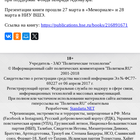
Презентации книги прошли 27 марта в «Мемориале» и 28
марта в НИУ ВШЭ.
Ссылка на книгу:
https://publications.hse.ru/books/216891671
18+
Учредитель - ЗАО "Политические технологии"
© Информационный сайт политических комментариев "Политком.RU"
2001-2018
Свидетельство о регистрации средства массовой информации Эл № ФС77-
69227 от 06 апреля 2017 г.
Регистрирующий орган: Федеральная служба по надзору в сфере связи,
информационных технологий и массовых коммуникаций.
При полном или частичном использовании материалов сайта активная
гиперссылка на "Политком.RU" обязательна
Разработчик:
Standarta.NET
*Организации, экстремисты и террористы, запрещенные в РФ: Meta
(Facebook и Instagram), Русский добровольческий корпус (РДК), Украинская
повстанческая армия (УПА), Грузинский легион, Национал-Большевистская
партия (НБП), Талибан, Свидетели Иеговы, Мизантропик Дивижн,
Братство, Артподготовка, Тризуб им. Степана Бандеры, НСО, Славянский
союз, Формат-18, Хизб ут-Тахрир, Исламская партия Туркестана, Хайят