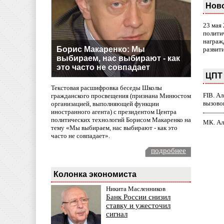
Нов
23 мая
полити
награж
Борис Макаренко: Мы
развит
выбираем, нас выбирают - как
это часто не совпадает
ЦПТ 
Текстовая расшифровка беседы Школы
FIB. А
гражданского просвещения (признана Минюстом
вызово
организацией, выполняющей функции
иностранного агента) с президентом Центра
политических технологий Борисом Макаренко на
МК. Ал
тему «Мы выбираем, нас выбирают - как это
часто не совпадает».
подробнее
Колонка экономиста
Никита Масленников
Банк России снизил
ставку и ужесточил
сигнал