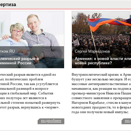
ертиза
тком.RU
Сергей Маркедонов
ленческий разрыв в
Армения: к новой власти или
еменной России
новой республике?
нческий разрыв является одной из
Внутриполитический кризис в Арм
ых политических проблем
бушует уже несколько месяцев. И е
нной России, так как усугубляется
массовые антиправительственные а
пиальной разницей в вопросе
начавшиеся, как реакция на подпис
ации в глобальный мир. События
премьер-министром Николом Паши
них полутора лет являются в
совместного заявления о прекращен
ельной степени попыткой развернуть
Нагорном Карабахе, стихли в канун
этот разрыв, вернувшись к «норме».
новогодних празднеств, то в февра
года они получили новый импульс.
подробнее
по