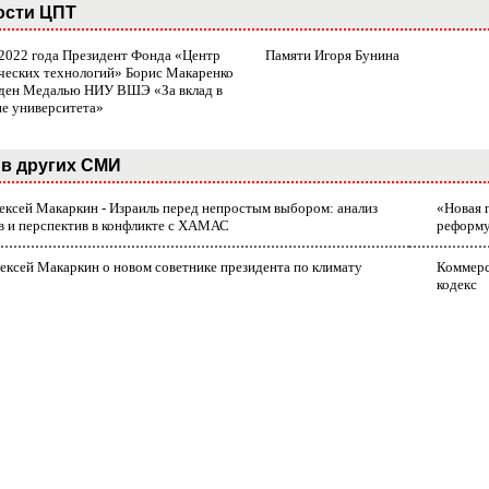
ости ЦПТ
 2022 года Президент Фонда «Центр
Памяти Игоря Бунина
ческих технологий» Борис Макаренко
ден Медалью НИУ ВШЭ «За вклад в
ие университета»
в других СМИ
лексей Макаркин - Израиль перед непростым выбором: анализ
«Новая 
в и перспектив в конфликте с ХАМАС
реформ
ексей Макаркин о новом советнике президента по климату
Коммерс
кодекс