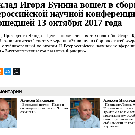
клад Игоря Бунина вошел в сбор
ероссийской научной конференци
ошедшей 13 октября 2017 года
д Президента Фонда «Центр политических технологий» Игоря Б
йно-политической системе Франции?» вошел в сборник статей «Фр
, опубликованный по итогам II Всероссийской научной конференц
и «Внутриполитическое развитие Франции».
ментарии
Алексей Макаркин:
Алексей Макарки
«В польской партии «Право и
«Президент Ливана 
справедливость» раскол. Что это
21 июля на встрече 
означает?»
Трампом в Белом до
представил ему все
план по укреплению
стабильности на гран
Израилем»