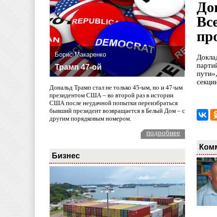
До
Вс
пр
Борис Макаренко
Докла
парти
Трамп 47-ой
пути»
секци
Дональд Трамп стал не только 45-ым, но и 47-ым
президентом США – во второй раз в истории
США после неудачной попытки переизбраться
бывший президент возвращается в Белый Дом – с
другим порядковым номером.
подробнее
Ком
Бизнес