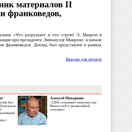
ник материалов II
и франковедов,
унина «Что разрушает и что строит Э. Макрон в
анция при президенте Эммануэле Макроне: в начале
ии франковедов. Доклад был представлен в рамках
Версия для печати
н:
Алексей Макаркин:
Жозеф Аун
«США сохраняют патронаж над
с Дональдом
Венесуэлой в чрезвычайной
ме
ситуации»
объемлющий
ице с