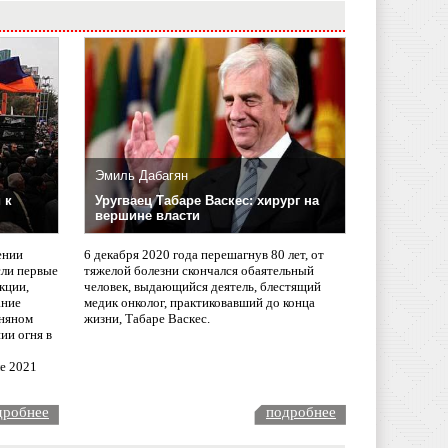
Эмиль Дабагян
 к
Уругваец Табаре Васкес: хирург на
вершине власти
ении
6 декабря 2020 года перешагнув 80 лет, от
сли первые
тяжелой болезни скончался обаятельный
кции,
человек, выдающийся деятель, блестящий
ание
медик онколог, практиковавший до конца
няном
жизни, Табаре Васкес.
ии огня в
ле 2021
дробнее
подробнее