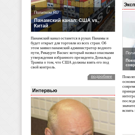
Эксп
Политком.RU
Панамский канал: США vs.
Китай
Панамский канал останется в руках Панамы и
будет открыт для торговли из всех стран. Об
этом заявил панамский администратор водного
пути, Рикаурте Васкес который назвал опасными
Поли
утверждения избранного президента Дональда
Поко
Трампа о том, что США должны взять его под
совр
свой контроль.
подробнее
Поколе
основн
совреме
Интервью
принци
интегр
послед
значит
вспять 