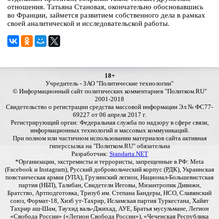
отношения. Татьяна Становая, окончательно обосновавшись
во Франции, займется развитием собственного дела в рамках
своей аналитической и исследовательской работы.
18+
Учредитель - ЗАО "Политические технологии"
© Информационный сайт политических комментариев "Политком.RU"
2001-2018
Свидетельство о регистрации средства массовой информации Эл № ФС77-
69227 от 06 апреля 2017 г.
Регистрирующий орган: Федеральная служба по надзору в сфере связи,
информационных технологий и массовых коммуникаций.
При полном или частичном использовании материалов сайта активная
гиперссылка на "Политком.RU" обязательна
Разработчик:
Standarta.NET
*Организации, экстремисты и террористы, запрещенные в РФ: Meta
(Facebook и Instagram), Русский добровольческий корпус (РДК), Украинская
повстанческая армия (УПА), Грузинский легион, Национал-Большевистская
партия (НБП), Талибан, Свидетели Иеговы, Мизантропик Дивижн,
Братство, Артподготовка, Тризуб им. Степана Бандеры, НСО, Славянский
союз, Формат-18, Хизб ут-Тахрир, Исламская партия Туркестана, Хайят
Тахрир аш-Шам, Таухид валь-Джихад, АУЕ, Братья мусульмане, Легион
«Свобода России» («Легион Свобода России»), «Чеченская Республика