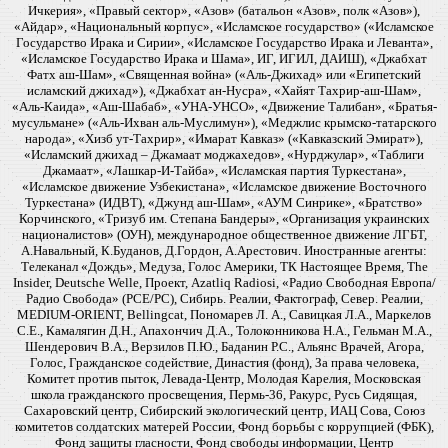
Ичкерия», «Правый сектор», «Азов» (батальон «Азов», полк «Азов»),
«Айдар», «Национальный корпус», «Исламское государство» («Исламское
Государство Ирака и Сирии», «Исламское Государство Ирака и Леванта»,
«Исламское Государство Ирака и Шама», ИГ, ИГИЛ, ДАИШ), «Джабхат
Фатх аш-Шам», «Священная война» («Аль-Джихад» или «Египетский
исламский джихад»), «Джабхат ан-Нусра», «Хайят Тахрир-аш-Шам»,
«Аль-Каида», «Аш-Шабаб», «УНА-УНСО», «Движение Талибан», «Братья-
мусульмане» («Аль-Ихван аль-Муслимун»), «Меджлис крымско-татарского
народа», «Хизб ут-Тахрир», «Имарат Кавказ» («Кавказский Эмират»),
«Исламский джихад – Джамаат моджахедов», «Нурджулар», «Таблиги
Джамаат», «Лашкар-И-Тайба», «Исламская партия Туркестана»,
«Исламское движение Узбекистана», «Исламское движение Восточного
Туркестана» (ИДВТ), «Джунд аш-Шам», «АУМ Синрике», «Братство»
Корчинского, «Тризуб им. Степана Бандеры», «Организация украинских
националистов» (ОУН), международное общественное движение ЛГБТ,
А.Навальный, К.Буданов, Д.Гордон, А.Арестович. Иностранные агенты:
Телеканал «Дождь», Медуза, Голос Америки, ТК Настоящее Время, The
Insider, Deutsche Welle, Проект, Azatliq Radiosi, «Радио Свободная Европа/
Радио Свобода» (PCE/PC), Сибирь. Реалии, Фактограф, Север. Реалии,
MEDIUM-ORIENT, Bellingcat, Пономарев Л. А., Савицкая Л.А., Маркелов
С.Е., Камалягин Д.Н., Апахончич Д.А., Толоконникова Н.А., Гельман М.А.,
Шендерович В.А., Верзилов П.Ю., Баданин Р.С., Альянс Врачей, Агора,
Голос, Гражданское содействие, Династия (фонд), За права человека,
Комитет против пыток, Левада-Центр, Молодая Карелия, Московская
школа гражданского просвещения, Пермь-36, Ракурс, Русь Сидящая,
Сахаровский центр, Сибирский экологический центр, ИАЦ Сова, Союз
комитетов солдатских матерей России, Фонд борьбы с коррупцией (ФБК),
Фонд защиты гласности, Фонд свободы информации, Центр