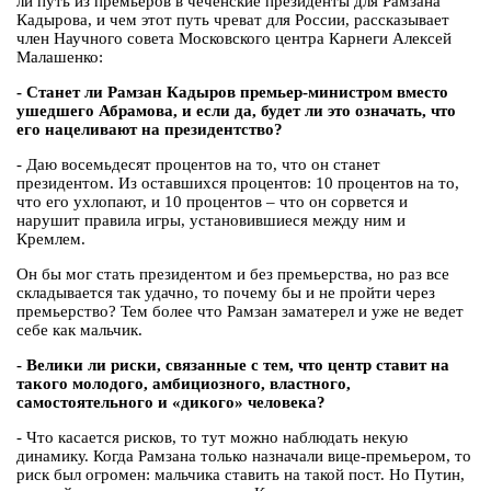
ли путь из премьеров в чеченские президенты для Рамзана
Кадырова, и чем этот путь чреват для России, рассказывает
член Научного совета Московского центра Карнеги Алексей
Малашенко:
- Станет ли Рамзан Кадыров премьер-министром вместо
ушедшего Абрамова, и если да, будет ли это означать, что
его нацеливают на президентство?
- Даю восемьдесят процентов на то, что он станет
президентом. Из оставшихся процентов: 10 процентов на то,
что его ухлопают, и 10 процентов – что он сорвется и
нарушит правила игры, установившиеся между ним и
Кремлем.
Он бы мог стать президентом и без премьерства, но раз все
складывается так удачно, то почему бы и не пройти через
премьерство? Тем более что Рамзан заматерел и уже не ведет
себе как мальчик.
- Велики ли риски, связанные с тем, что центр ставит на
такого молодого, амбициозного, властного,
самостоятельного и «дикого» человека?
- Что касается рисков, то тут можно наблюдать некую
динамику. Когда Рамзана только назначали вице-премьером, то
риск был огромен: мальчика ставить на такой пост. Но Путин,