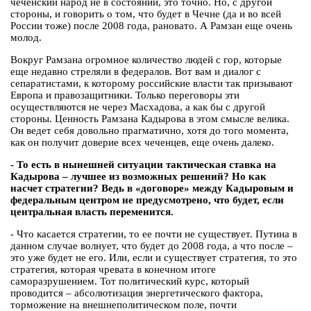
чеченский народ не в состоянии, это точно. Но, с другой
стороны, и говорить о том, что будет в Чечне (да и во всей
России тоже) после 2008 года, рановато. А Рамзан еще очень
молод.
Вокруг Рамзана огромное количество людей с гор, которые
еще недавно стреляли в федералов. Вот вам и диалог с
сепаратистами, к которому российские власти так призывают
Европа и правозащитники. Только переговоры эти
осуществляются не через Масхадова, а как бы с другой
стороны. Ценность Рамзана Кадырова в этом смысле велика.
Он ведет себя довольно прагматично, хотя до того момента,
как он получит доверие всех чеченцев, еще очень далеко.
- То есть в нынешней ситуации тактическая ставка на
Кадырова – лучшее из возможных решений? Но как
насчет стратегии? Ведь в «договоре» между Кадыровым и
федеральным центром не предусмотрено, что будет, если
центральная власть переменится.
- Что касается стратегии, то ее почти не существует. Путина в
данном случае волнует, что будет до 2008 года, а что после –
это уже будет не его. Или, если и существует стратегия, то это
стратегия, которая чревата в конечном итоге
саморазрушением. Тот политический курс, который
проводится – абсолютизация энергетического фактора,
торможение на внешнеполитическом поле, почти