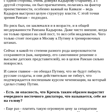
с одной стороны, очень доверял Кадырову-старшему, а с
другой стороны, он был прагматичен, полагаясь на фактор
преемственности, особенно важный на Кавказе – ведь
Кадыров выстроил целую структуру власти. С этой точки
зрения Рамзан – подходил.
Но риск был, он заключался и в возрасте, и в общей
несдержанности Рамзана Кадырова. Даже чисто внешне, когда
он только пришел на свой пост, то вел себя неадекватно. Чего
только стоят поездки в Москву к Путину в тренировочных
штанах.
Сейчас в какой-то степени разного рода шероховатости
сохраняются (как, например, его самочинное решение о
высылке датских представителей), но в целом Рамзан сильно
повзрослел.
И самое главное - он обещал Путину, что не будут гибнуть
русские солдаты, и они действительно не гибнут, что
подтверждается поспешным курсом чеченизации, на который
сделал ставку Путин.
- Есть ли опасность, что Кремль таким образом вырастит
очередного восточного диктатора, что называется, себе же
на голову?
- Еще раз - платить такую огромную цену за сепаратизм