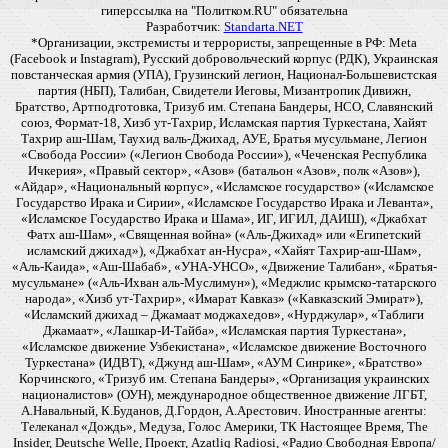
гиперссылка на "Политком.RU" обязательна
Разработчик:
Standarta.NET
*Организации, экстремисты и террористы, запрещенные в РФ: Meta
(Facebook и Instagram), Русский добровольческий корпус (РДК), Украинская
повстанческая армия (УПА), Грузинский легион, Национал-Большевистская
партия (НБП), Талибан, Свидетели Иеговы, Мизантропик Дивижн,
Братство, Артподготовка, Тризуб им. Степана Бандеры, НСО, Славянский
союз, Формат-18, Хизб ут-Тахрир, Исламская партия Туркестана, Хайят
Тахрир аш-Шам, Таухид валь-Джихад, АУЕ, Братья мусульмане, Легион
«Свобода России» («Легион Свобода России»), «Чеченская Республика
Ичкерия», «Правый сектор», «Азов» (батальон «Азов», полк «Азов»),
«Айдар», «Национальный корпус», «Исламское государство» («Исламское
Государство Ирака и Сирии», «Исламское Государство Ирака и Леванта»,
«Исламское Государство Ирака и Шама», ИГ, ИГИЛ, ДАИШ), «Джабхат
Фатх аш-Шам», «Священная война» («Аль-Джихад» или «Египетский
исламский джихад»), «Джабхат ан-Нусра», «Хайят Тахрир-аш-Шам»,
«Аль-Каида», «Аш-Шабаб», «УНА-УНСО», «Движение Талибан», «Братья-
мусульмане» («Аль-Ихван аль-Муслимун»), «Меджлис крымско-татарского
народа», «Хизб ут-Тахрир», «Имарат Кавказ» («Кавказский Эмират»),
«Исламский джихад – Джамаат моджахедов», «Нурджулар», «Таблиги
Джамаат», «Лашкар-И-Тайба», «Исламская партия Туркестана»,
«Исламское движение Узбекистана», «Исламское движение Восточного
Туркестана» (ИДВТ), «Джунд аш-Шам», «АУМ Синрике», «Братство»
Корчинского, «Тризуб им. Степана Бандеры», «Организация украинских
националистов» (ОУН), международное общественное движение ЛГБТ,
А.Навальный, К.Буданов, Д.Гордон, А.Арестович. Иностранные агенты:
Телеканал «Дождь», Медуза, Голос Америки, ТК Настоящее Время, The
Insider, Deutsche Welle, Проект, Azatliq Radiosi, «Радио Свободная Европа/