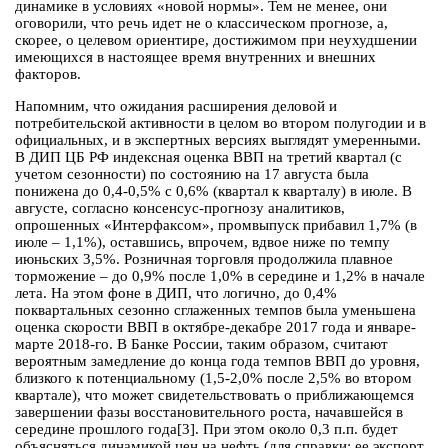
динамике в условиях «новой нормы». Тем не менее, они
оговорили, что речь идет не о классическом прогнозе, а,
скорее, о целевом ориентире, достижимом при неухудшении
имеющихся в настоящее время внутренних и внешних
факторов.
Напомним, что ожидания расширения деловой и
потребительской активности в целом во втором полугодии и в
официальных, и в экспертных версиях выглядят умеренными.
В ДИП ЦБ РФ индексная оценка ВВП на третий квартал (с
учетом сезонности) по состоянию на 17 августа была
понижена до 0,4-0,5% с 0,6% (квартал к кварталу) в июле. В
августе, согласно консенсус-прогнозу аналитиков,
опрошенных «Интерфаксом», промвыпуск прибавил 1,7% (в
июле – 1,1%), оставшись, впрочем, вдвое ниже по темпу
июньских 3,5%. Розничная торговля продолжила плавное
торможение – до 0,9% после 1,0% в середине и 1,2% в начале
лета. На этом фоне в ДИП, что логично, до 0,4%
поквартальных сезонно сглаженных темпов была уменьшена
оценка скорости ВВП в октябре-декабре 2017 года и январе-
марте 2018-го. В Банке России, таким образом, считают
вероятным замедление до конца года темпов ВВП до уровня,
близкого к потенциальному (1,5-2,0% после 2,5% во втором
квартале), что может свидетельствовать о приближающемся
завершении фазы восстановительного роста, начавшейся в
середине прошлого года[3]. При этом около 0,3 п.п. будет
объясняться динамикой цен на нефть (для справки: ее экспорт