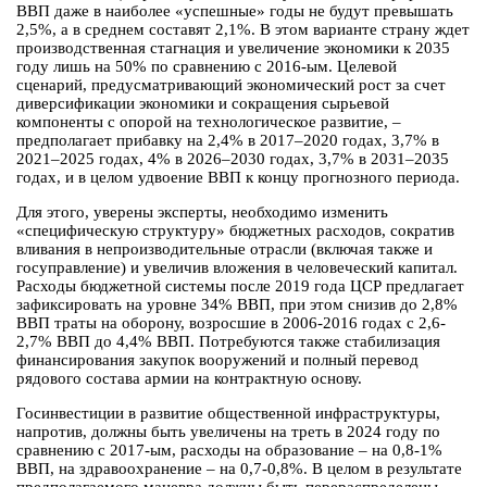
ВВП даже в наиболее «успешные» годы не будут превышать
2,5%, а в среднем составят 2,1%. В этом варианте страну ждет
производственная стагнация и увеличение экономики к 2035
году лишь на 50% по сравнению с 2016-ым. Целевой
сценарий, предусматривающий экономический рост за счет
диверсификации экономики и сокращения сырьевой
компоненты с опорой на технологическое развитие, –
предполагает прибавку на 2,4% в 2017–2020 годах, 3,7% в
2021–2025 годах, 4% в 2026–2030 годах, 3,7% в 2031–2035
годах, и в целом удвоение ВВП к концу прогнозного периода.
Для этого, уверены эксперты, необходимо изменить
«специфическую структуру» бюджетных расходов, сократив
вливания в непроизводительные отрасли (включая также и
госуправление) и увеличив вложения в человеческий капитал.
Расходы бюджетной системы после 2019 года ЦСР предлагает
зафиксировать на уровне 34% ВВП, при этом снизив до 2,8%
ВВП траты на оборону, возросшие в 2006-2016 годах с 2,6-
2,7% ВВП до 4,4% ВВП. Потребуются также стабилизация
финансирования закупок вооружений и полный перевод
рядового состава армии на контрактную основу.
Госинвестиции в развитие общественной инфраструктуры,
напротив, должны быть увеличены на треть в 2024 году по
сравнению с 2017-ым, расходы на образование – на 0,8-1%
ВВП, на здравоохранение – на 0,7-0,8%. В целом в результате