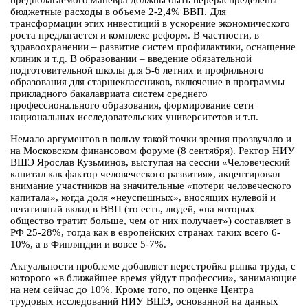
предполагаемого маневра должны быть перераспределены
бюджетные расходы в объеме 2-2,4% ВВП. Для
трансформации этих инвестиций в ускорение экономического
роста предлагается и комплекс реформ. В частности, в
здравоохранении – развитие систем профилактики, оснащение
клиник и т.д. В образовании – введение обязательной
подготовительной школы для 5-6 летних и профильного
образования для старшеклассников, включение в программы
прикладного бакалавриата систем среднего
профессионального образования, формирование сети
национальных исследовательских университетов и т.п.
Немало аргументов в пользу такой точки зрения прозвучало и
на Московском финансовом форуме (8 сентября). Ректор НИУ
ВШЭ Ярослав Кузьминов, выступая на сессии «Человеческий
капитал как фактор человеческого развития», акцентировал
внимание участников на значительные «потери человеческого
капитала», когда доля «неуспешных», вносящих нулевой и
негативный вклад в ВВП (то есть, людей, «на которых
общество тратит больше, чем от них получает») составляет в
РФ 25-28%, тогда как в европейских странах таких всего 6-
10%, а в Финляндии и вовсе 5-7%.
Актуальности проблеме добавляет перестройка рынка труда, с
которого «в ближайшее время уйдут профессии», занимающие
на нем сейчас до 10%. Кроме того, по оценке Центра
трудовых исследований НИУ ВШЭ, основанной на данных