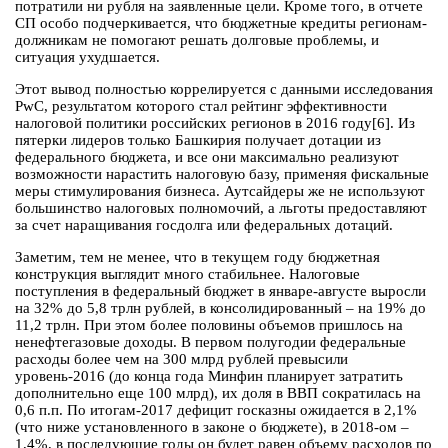
потратили ни рубля на заявленные цели. Кроме того, в отчете
СП особо подчеркивается, что бюджетные кредиты регионам-
должникам не помогают решать долговые проблемы, и
ситуация ухудшается.
Этот вывод полностью коррелируется с данными исследования
PwC, результатом которого стал рейтинг эффективности
налоговой политики российских регионов в 2016 году[6]. Из
пятерки лидеров только Башкирия получает дотации из
федерального бюджета, и все они максимально реализуют
возможности нарастить налоговую базу, применяя фискальные
меры стимулирования бизнеса. Аутсайдеры же не используют
большинство налоговых полномочий, а льготы предоставляют
за счет наращивания госдолга или федеральных дотаций.
Заметим, тем не менее, что в текущем году бюджетная
конструкция выглядит много стабильнее. Налоговые
поступления в федеральный бюджет в январе-августе выросли
на 32% до 5,8 трлн рублей, в консолидированный – на 19% до
11,2 трлн. При этом более половины объемов пришлось на
ненефтегазовые доходы. В первом полугодии федеральные
расходы более чем на 300 млрд рублей превысили
уровень-2016 (до конца года Минфин планирует затратить
дополнительно еще 100 млрд), их доля в ВВП сократилась на
0,6 п.п. По итогам-2017 дефицит госказны ожидается в 2,1%
(что ниже установленного в законе о бюджете), в 2018-ом –
1,4%, в последующие годы он будет равен объему расходов по