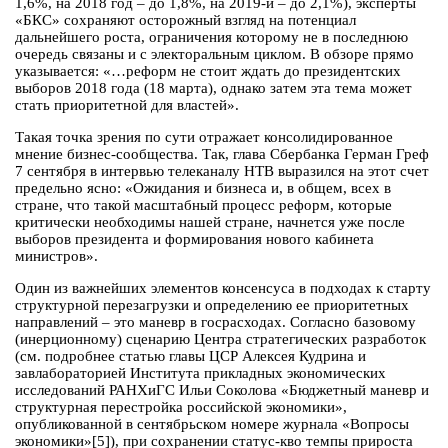
1,6%, на 2018 год – до 1,8%, на 2019-й – до 2,1%), эксперты
«БКС» сохраняют осторожный взгляд на потенциал
дальнейшего роста, ограничения которому не в последнюю
очередь связаны и с электоральным циклом. В обзоре прямо
указывается: «…реформ не стоит ждать до президентских
выборов 2018 года (18 марта), однако затем эта тема может
стать приоритетной для властей».
Такая точка зрения по сути отражает консолидированное
мнение бизнес-сообщества. Так, глава Сбербанка Герман Греф
7 сентября в интервью телеканалу НТВ выразился на этот счет
предельно ясно: «Ожидания и бизнеса и, в общем, всех в
стране, что такой масштабный процесс реформ, которые
критически необходимы нашей стране, начнется уже после
выборов президента и формирования нового кабинета
министров».
Один из важнейших элементов консенсуса в подходах к старту
структурной перезагрузки и определению ее приоритетных
направлений – это маневр в госрасходах. Согласно базовому
(инерционному) сценарию Центра стратегических разработок
(см. подробнее статью главы ЦСР Алексея Кудрина и
завлабораторией Института прикладных экономических
исследований РАНХиГС Ильи Соколова «Бюджетный маневр и
структурная перестройка российской экономики»,
опубликованной в сентябрьском номере журнала «Вопросы
экономики»[5]), при сохранении статус-кво темпы прироста