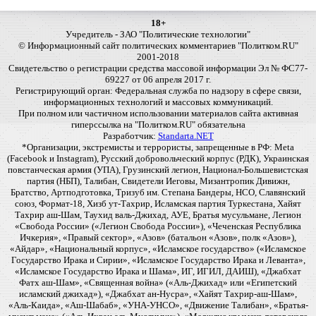
18+
Учредитель - ЗАО "Политические технологии"
© Информационный сайт политических комментариев "Политком.RU"
2001-2018
Свидетельство о регистрации средства массовой информации Эл № ФС77-
69227 от 06 апреля 2017 г.
Регистрирующий орган: Федеральная служба по надзору в сфере связи,
информационных технологий и массовых коммуникаций.
При полном или частичном использовании материалов сайта активная
гиперссылка на "Политком.RU" обязательна
Разработчик:
Standarta.NET
*Организации, экстремисты и террористы, запрещенные в РФ: Meta
(Facebook и Instagram), Русский добровольческий корпус (РДК), Украинская
повстанческая армия (УПА), Грузинский легион, Национал-Большевистская
партия (НБП), Талибан, Свидетели Иеговы, Мизантропик Дивижн,
Братство, Артподготовка, Тризуб им. Степана Бандеры, НСО, Славянский
союз, Формат-18, Хизб ут-Тахрир, Исламская партия Туркестана, Хайят
Тахрир аш-Шам, Таухид валь-Джихад, АУЕ, Братья мусульмане, Легион
«Свобода России» («Легион Свобода России»), «Чеченская Республика
Ичкерия», «Правый сектор», «Азов» (батальон «Азов», полк «Азов»),
«Айдар», «Национальный корпус», «Исламское государство» («Исламское
Государство Ирака и Сирии», «Исламское Государство Ирака и Леванта»,
«Исламское Государство Ирака и Шама», ИГ, ИГИЛ, ДАИШ), «Джабхат
Фатх аш-Шам», «Священная война» («Аль-Джихад» или «Египетский
исламский джихад»), «Джабхат ан-Нусра», «Хайят Тахрир-аш-Шам»,
«Аль-Каида», «Аш-Шабаб», «УНА-УНСО», «Движение Талибан», «Братья-