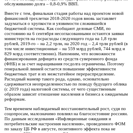
обслуживанию долга – 0,8-0,9% ВВП.
Вместе с тем, финальная стадия работы над проектом новой
финансовой трехлетки 2018-2020 годов вновь заставляет
задуматься о хрупкости и уязвимости сложившейся
бюджетной системы. Как сообщают деловые СМИ, по
состоянию на 6 сентября несогласованными остаются заявки
министерств на госрасходы следующего года на 1,8 трлн
рублей, 2019-го – на 2,2 трлн, на 2020 год – 2,4 трлн рублей (в
том числе инвестиционные – на 559 млрд рублей, 744 млрд и
829 млрд соответственно). Напомним, что возможности
финансирования дефицита из средств суверенного фонда
(ФНБ) и за счет наращивания госдолга ограничены. Поэтому
генеральной линией остается повышение эффективности
бюджетных трат и их межстатейное перераспределение.
Расходный маневр такого рода, однако, основательно
сдерживается неопределенностью по поводу будущего облика
(с 2019 года) налоговой системы, от чего существенным
образом зависит отношение населения и бизнеса к ожидаемым
реформам.
Тем временем наблюдаемый восстановительный рост, судя по
соцопросам, малозначимо повлиял на благосостояние россиян.
По данным исследования «Инфляционные ожидания и
потребительские настроения населения», проведенного ФОМ
по заказу ЦБ РФ в августе, позитивного эффекта пока не