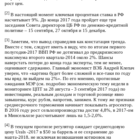
рост цен.
[2]
В настоящий момент ключевая процентная ставка в РФ
насчитывает 9%. До конца 2017 года пройдет еще три
заседания Совета директоров ЦБ РФ по денежно-кредитной
политике – 15 сентября, 27 октября и 15 декабря.
[3]
Заметим, что вывод справедлив как констатация тренда.
Вместе с тем, следует иметь в виду, что по итогам первого
полугодия-2017 ВВП РФ не дотягивал до предкризисного
максимума второго квартала-2014 около 2%. Шансы
наверстать потери до конца года эксперты, тем не менее,
оценивают сдержанно. Главный экономист ВЭБ Андрей Клепач
уверен, что «картина будет более сложной и все-таки по году
мы вряд ли выйдем на 2%». По его мнению, прогнозные
ожидания МЭР (см. подробно экономическую тему недели в
мониторинге ЦПТ за 28 августа - 3 сентября 2017 года) по
инвестициям, реальным доходам и торговой рознице явно
завышены, курс рубля, напротив, занижен. К тому же признаки
среднесрочного торможения начинает показывать агросектор.
В 2016 году рост сельхозпроизводства достиг 4,8%, в 2017-ом
в Минсельхозе рассчитывают лишь на 1,5-2,0%.
[4]
В текущем прогнозе регулятор ожидает среднегодовую
цену Urals -2017 в $50 за баррель и ее сохранение до
марта-2018, не исключая возвращения котировок на