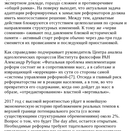
экспертном докладе, гораздо сложнее и противоречивее
«общей рамки». На поверку выходит, что актуальная задача
адаптации реформируемых к замыслам реформаторов должна
иметь многосоставное решение. Между тем, адекватные
действия блокируются отсутствием целеполагания по срокам и
направлениям структурных изменений. К тому же «черви
сомнения» оживают под давлением близкой исторической
памяти – активный старт реформ обычно через два-три года
сменяется их провисанием и последующей приостановкой.
Как справедливо подчеркивает руководитель Центра анализа
идеологических процессов Института философии РАН
Александр Рубцов: «Фатальная проблема имплементации
реформ состоит не в сопротивлении масс, а в саботаже и
извращающей «коррекции» их сути со стороны самой
«системы управления реформой»[7]. Отсюда и главный риск
реформаторства не в реакции населения, а в том, во что
превратится его содержание, когда оно дойдет до масс в
образе, «отредактированном» властной «вертикалью».
2017 год с высокой вероятностью уйдет в новейшую
экономическую историю приближением реальных темпов к
верхней границе потенциального роста (со всеми
существующими структурными обременениями) около 2%.
Вопрос о том, что будет The day after, остается открытым.
Необходимые реформы требуют тщательного проектного