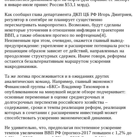
в январе-июле принес России $53,1 млрд).
Как сообщил глава департамента ДКП ЦБ РФ Игорь Дмитриев,
регулятор в сентябре не планирует существенно
пересматривать макропрогноз. Возможно, будут сделаны
некоторые уточнения в отношении инфляции и траектории
ВВП, а также обновлен прогноз по нефтеценам[4].
Неизменным при этом, очевидно, окажется главный вывод-
предупреждение: укрепление и расширение потенциала роста
решающим образом зависит от действий, направленных на
преодоление структурных сдержек. Иначе говоря, реформы
остаются безальтернативным маршрутом ускорения
макродинамики.
Та же логика прослеживается и в ожиданиях других
аналитических команд. Например, главный экономист
Финансовой группы «БКС» Владимир Тихомиров в
опубликованном на минувшей неделе обзоре подчеркивает:
основные переменные в оценке среднесрочных и
долгосрочных перспектив российского хозяйства –
содержание, сроки и темпы реализации реформ, реализация
которых в сочетании с расширением инвестиций может
способствовать ускорению экономической динамики.
Не удивительно, что, предполагая постепенное ускорение
темпов увеличения ВВП РФ (прогноз-2017 повышен с 1,2% до