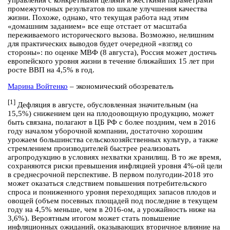
управления с конкретными целями и жесткими параметрами
промежуточных результатов по шкале улучшения качества
жизни. Похоже, однако, что текущая работа над этим
«домашним заданием» все еще отстает от масштаба
переживаемого исторического вызова. Возможно, нелишним
для практических выводов будет очередной «взгляд со
стороны»: по оценке МВФ (8 августа), Россия может достичь
европейского уровня жизни в течение ближайших 15 лет при
росте ВВП на 4,5% в год.
Марина Войтенко
– экономический обозреватель
[1]
Дефляция в августе, обусловленная значительным (на
15,5%) снижением цен на плодоовощную продукцию, может
быть связана, полагают в ЦБ РФ с более поздним, чем в 2016
году началом уборочной компании, достаточно хорошим
урожаем большинства сельскохозяйственных культур, а также
стремлением производителей быстрее реализовать
агропродукцию в условиях нехватки хранилищ. В то же время,
сохраняются риски превышения инфляцией уровня 4%-ой цели
в среднесрочной перспективе. В первом полугодии-2018 это
может оказаться следствием повышения потребительского
спроса и пониженного уровня переходящих запасов плодов и
овощей (объем посевных площадей под последние в текущем
году на 4,5% меньше, чем в 2016-ом, а урожайность ниже на
3,6%). Вероятным итогом может стать повышение
инфляционных ожиданий, оказывающих вторичное влияние на