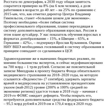
Росстата по демографии, к 2030 году общая занятость
сократится примерно на 8% (на 6 млн человек), а доля
работников в возрасте до 40 лет – на 25% по сравнению с
2015-ым, что, как отметил директор Центра Владимир
Гимпельсон, станет «большим шоком для экономики».
Поэтому необходима «более гибкая система
профессионального образования, плавно переходящая в
систему дополнительного образования взрослых. Россия в
этом плане аутсайдер. У нас показатель обучения взрослых в
форматах допобразования – 15%, в Швеции – 65%, в
Германии – 42%», – подчеркнул Ярослав Кузьминов. Оценки
НИУ ВШЭ необходимых госвливаний в систему образования в
принципе совпадают со сделанными в ЦСР.
Здравоохранение же в нынешних бюджетных реалиях, по
мнению большинства экспертов, и сейчас недофинансировано
на 700 млрд – 1 трлн рублей. Согласно же пояснительной
записке Минздрава к проекту бюджета Фонда обязательного
медицинского страхования на 2018–2020 годы, на которую
ссылаются «Ведомости» (7 сентября), удержать зарплаты
врачей и медперсонала на установленном президентским
указом (май-2012) уровне (200% и 100% средней по
экономике региона) удастся только в 2018 году – начиная с
2019-го ФОМС ожидает дефицита. Чтобы покрыть его,
потребуются дополнительные средства федерального бюджета
– 95,5 млрд рублей в 2019-ом и 170,4 млрд в 2020 году.