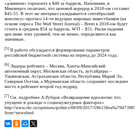
«длинном» горизонте к $40 за баррель. Напомним, в
Минэнерго полагают, что ценовой коридор в 2018-ом составит
$45-55. В этот же интервал укладывается сентябрьский
консенсус-прогноз 14-ти ведущих мировых инвестбанков (на
основе опроса The Wall Street Journal) – Brent в 2018-ом будет
стоить в среднем $54 за баррель, WTI – $51. Риски падения
цен ниже этих уровней, тем не менее, определяются как
значимые.
[5]
В работе обсуждается формирование параметров
российской бюджетной системы на период до 2024 года.
[6]
Лидеры рейтинга – Москва, Ханты-Мансийский
автономный округ, Московская область, аутсайдеры –
Ульяновская, Астраханская области, Республика Марий Эл,
Северная Осетия, а Мурманская область сохраняет последнее
место в рейтинге второй год подряд.
[7]
См. подробнее А.Рубцов «Возвращение идеологии: что
упущено в докладе о социокультурных факторах»
http://www.rbc.ru/opinions/politics/08/09/2017/59b158ea9a794739
from=newsfeed