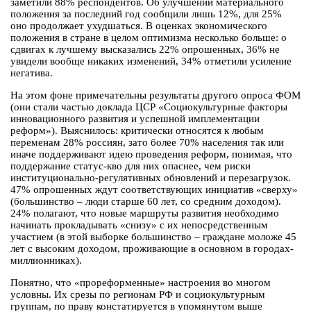
заметили 88% респондентов. Об улучшении материального
положения за последний год сообщили лишь 12%, для 25%
оно продолжает ухудшаться. В оценках экономического
положения в стране в целом оптимизма несколько больше: о
сдвигах к лучшему высказались 22% опрошенных, 36% не
увидели вообще никаких изменений, 34% отметили усиление
негатива.
На этом фоне примечательны результаты другого опроса ФОМ
(они стали частью доклада ЦСР «Социокультурные факторы
инновационного развития и успешной имплементации
реформ»). Выяснилось: критически относятся к любым
переменам 28% россиян, зато более 70% населения так или
иначе поддерживают идею проведения реформ, понимая, что
поддержание статус-кво для них опаснее, чем риски
институционально-регулятивных обновлений и перезагрузок.
47% опрошенных ждут соответствующих инициатив «сверху»
(большинство – люди старше 60 лет, со средним доходом).
24% полагают, что новые маршруты развития необходимо
начинать прокладывать «снизу» с их непосредственным
участием (в этой выборке большинство – граждане моложе 45
лет с высоким доходом, проживающие в основном в городах-
миллионниках).
Понятно, что «прореформенные» настроения во многом
условны. Их срезы по регионам РФ и социокультурным
группам, по праву констатируется в упомянутом выше