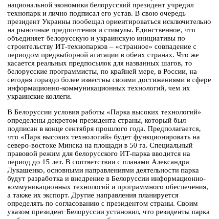
национальной экономики белорусский президент учредил
технопарк и лично подписал его устав. В свою очередь
президент Украины пообещал ориентироваться исключительно
на рыночные предпочтения и стимулы. Единственное, что
объединяет белорусскую и украинскую инициативы по
строительству ИТ-технопарков – «странное» совпадение с
периодом предвыборной агитации в обеих странах. Что же
касается реальных предпосылок для названных шагов, то
белорусские программисты, по крайней мере, в России, на
сегодня гораздо более известны своими достижениями в сфере
информационно-коммуникационных технологий, чем их
украинские коллеги.
В Белоруссии условия работы «Парка высоких технологий»
определены декретом президента страны, который был
подписан в конце сентября прошлого года. Предполагается,
что «Парк высоких технологий» будет функционировать на
северо-востоке Минска на площади в 50 га. Специальный
правовой режим для белорусского ИТ-парка вводится на
период до 15 лет. В соответствии с планами Александра
Лукашенко, основными направлениями деятельности парка
будут разработка и внедрение в Белоруссии информационно-
коммуникационных технологий и программного обеспечения,
а также их экспорт. Другие направления планируется
определять по согласованию с президентом страны. Своим
указом президент Белоруссии установил, что резиденты парка