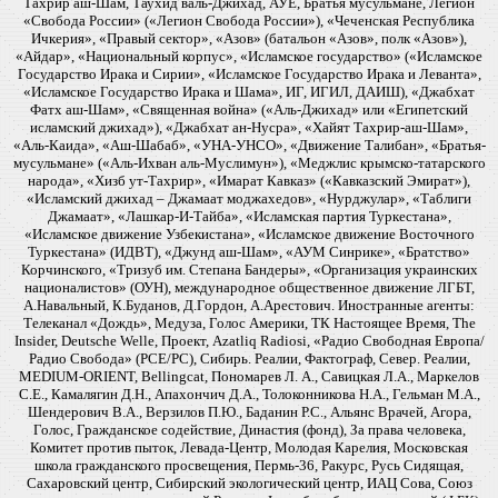
Тахрир аш-Шам, Таухид валь-Джихад, АУЕ, Братья мусульмане, Легион
«Свобода России» («Легион Свобода России»), «Чеченская Республика
Ичкерия», «Правый сектор», «Азов» (батальон «Азов», полк «Азов»),
«Айдар», «Национальный корпус», «Исламское государство» («Исламское
Государство Ирака и Сирии», «Исламское Государство Ирака и Леванта»,
«Исламское Государство Ирака и Шама», ИГ, ИГИЛ, ДАИШ), «Джабхат
Фатх аш-Шам», «Священная война» («Аль-Джихад» или «Египетский
исламский джихад»), «Джабхат ан-Нусра», «Хайят Тахрир-аш-Шам»,
«Аль-Каида», «Аш-Шабаб», «УНА-УНСО», «Движение Талибан», «Братья-
мусульмане» («Аль-Ихван аль-Муслимун»), «Меджлис крымско-татарского
народа», «Хизб ут-Тахрир», «Имарат Кавказ» («Кавказский Эмират»),
«Исламский джихад – Джамаат моджахедов», «Нурджулар», «Таблиги
Джамаат», «Лашкар-И-Тайба», «Исламская партия Туркестана»,
«Исламское движение Узбекистана», «Исламское движение Восточного
Туркестана» (ИДВТ), «Джунд аш-Шам», «АУМ Синрике», «Братство»
Корчинского, «Тризуб им. Степана Бандеры», «Организация украинских
националистов» (ОУН), международное общественное движение ЛГБТ,
А.Навальный, К.Буданов, Д.Гордон, А.Арестович. Иностранные агенты:
Телеканал «Дождь», Медуза, Голос Америки, ТК Настоящее Время, The
Insider, Deutsche Welle, Проект, Azatliq Radiosi, «Радио Свободная Европа/
Радио Свобода» (PCE/PC), Сибирь. Реалии, Фактограф, Север. Реалии,
MEDIUM-ORIENT, Bellingcat, Пономарев Л. А., Савицкая Л.А., Маркелов
С.Е., Камалягин Д.Н., Апахончич Д.А., Толоконникова Н.А., Гельман М.А.,
Шендерович В.А., Верзилов П.Ю., Баданин Р.С., Альянс Врачей, Агора,
Голос, Гражданское содействие, Династия (фонд), За права человека,
Комитет против пыток, Левада-Центр, Молодая Карелия, Московская
школа гражданского просвещения, Пермь-36, Ракурс, Русь Сидящая,
Сахаровский центр, Сибирский экологический центр, ИАЦ Сова, Союз