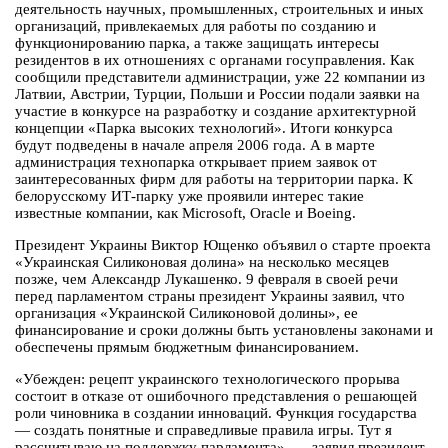
деятельность научных, промышленных, строительных и иных
организаций, привлекаемых для работы по созданию и
функционированию парка, а также защищать интересы
резидентов в их отношениях с органами госуправления. Как
сообщили представители администрации, уже 22 компании из
Латвии, Австрии, Турции, Польши и России подали заявки на
участие в конкурсе на разработку и создание архитектурной
концепции «Парка высоких технологий». Итоги конкурса
будут подведены в начале апреля 2006 года. А в марте
администрация технопарка открывает прием заявок от
заинтересованных фирм для работы на территории парка. К
белорусскому ИТ-парку уже проявили интерес такие
известные компании, как Microsoft, Oracle и Boeing.
Президент Украины Виктор Ющенко объявил о старте проекта
«Украинская Силиконовая долина» на несколько месяцев
позже, чем Александр Лукашенко. 9 февраля в своей речи
перед парламентом страны президент Украины заявил, что
организация «Украинской Силиконовой долины», ее
финансирование и сроки должны быть установлены законами и
обеспечены прямым бюджетным финансированием.
«Убежден: рецепт украинского технологического прорыва
состоит в отказе от ошибочного представления о решающей
роли чиновника в создании инноваций. Функция государства
— создать понятные и справедливые правила игры. Тут я
рассчитываю на поддержку парламента», — заявил президент