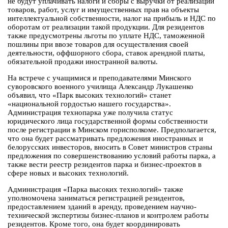
не будут уплачивать налоги и сборы с выручки от реализации
товаров, работ, услуг и имущественных прав на объекты
интеллектуальной собственности, налог на прибыль и НДС по
оборотам от реализации такой продукции. Для резидентов
также предусмотрены льготы по уплате НДС, таможенной
пошлины при ввозе товаров для осуществления своей
деятельности, оффшорного сбора, ставок арендной платы,
обязательной продажи иностранной валюты.
На встрече с учащимися и преподавателями Минского
суворовского военного училища Александр Лукашенко
объявил, что «Парк высоких технологий» станет
«национальной гордостью нашего государства».
Администрация технопарка уже получила статус
юридического лица государственной формы собственности
после регистрации в Минском горисполкоме. Предполагается,
что она будет рассматривать предложения иностранных и
белорусских инвесторов, вносить в Совет министров страны
предложения по совершенствованию условий работы парка, а
также вести реестр резидентов парка и бизнес-проектов в
сфере новых и высоких технологий.
Администрация «Парка высоких технологий» также
уполномочена заниматься регистрацией резидентов,
предоставлением зданий в аренду, проведением научно-
технической экспертизы бизнес-планов и контролем работы
резидентов. Кроме того, она будет координировать