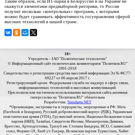
Таким образом, если ИТ-парки в Белоруссии и на Украине не
окажутся элементами предвыборной риторики, то Россия
получит несколько «контрольных» программ, с которыми
можно будет сравнивать эффективность госуправления сферой
высоких технологий в нашей стране.
18+
Учредитель - ЗАО "Политические технологии"
© Информационный сайт политических комментариев "Политком.RU"
2001-2018
Свидетельство о регистрации средства массовой информации Эл № ФС77-
69227 от 06 апреля 2017 г.
Регистрирующий орган: Федеральная служба по надзору в сфере связи,
информационных технологий и массовых коммуникаций.
При полном или частичном использовании материалов сайта активная
гиперссылка на "Политком.RU" обязательна
Разработчик:
Standarta.NET
*Организации, экстремисты и террористы, запрещенные в РФ: Meta
(Facebook и Instagram), Русский добровольческий корпус (РДК), Украинская
повстанческая армия (УПА), Грузинский легион, Национал-Большевистская
партия (НБП), Талибан, Свидетели Иеговы, Мизантропик Дивижн,
Братство, Артподготовка, Тризуб им. Степана Бандеры, НСО, Славянский
союз, Формат-18, Хизб ут-Тахрир, Исламская партия Туркестана, Хайят