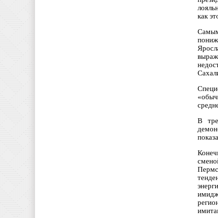
лояльн
как эт
Самым
пониж
Яросл
выраж
недос
Сахал
Специ
«обыч
средн
В тре
демон
показа
Конеч
смено
Пермс
тенде
энерг
имидж
регио
имита