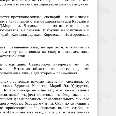
для него все-таки был характерен резкий спад явки,
ляется противоположный сценарий – низкой явки и
ния в наибольшей степени характерна для Карелии и
Д.Миронова. В наименьшей, но все-таки неплохо
лотируется А.Бречалов. В группу малоактивных и
рай, Калининградская, Кировская, Новгородская,
ает повышенная явка, но при этом, в отличие от
шлом году явно пошла на спад и оказалась ниже
отестной явки.
е столь явно. Севастополь интересен тем, что
ская и Рязанская области отличаются средними
повышенная явка, а для второй – пониженная.
ионах произошли важные изменения, связанные со
 главы Бурятии, Карелии, Марий Эл, Удмуртии,
. Но это отнюдь не означает, что электоральные
 позитивный «эффект новизны», необходимы очень
ающиеся формированием привлекательного личного
ного «образа будущего» и т.п. Судя по ситуации в
 не происходит, либо попытки имеют слабый и
в и И.Васильев уже находились у власти на момент