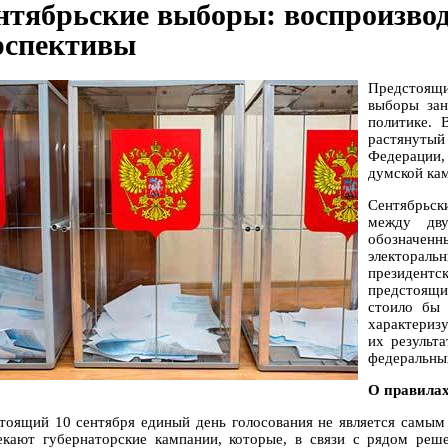
нтябрьские выборы: воспроизвод
рспективы
Предстоящ
выборы зан
политике. 
растянутый
Федерации,
думской кам
Сентябрьс
между дву
обозначенн
электора
президен
предстоящи
стоило бы 
характеризу
их результ
федеральны
О правила
тоящий 10 сентября единый день голосования не является самы
екают губернаторские кампании, которые, в связи с рядом реш