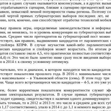
датов в одних случаях оказывается консенсусным, а в других вызы
 отрабатываются сценарии, близкие к сценарию президентской камп
равило, невысокой личной популярности главы региона. Поэтому 
ной чертой прямых губернаторских выборов последних лет, не
нию, хотя, конечно, они способствуют отработке технологий мобил
льку правила игры, определяемые законодательством и неформ
ями, не менялись, то и уровень конкуренции на губернаторских выб
мым. Среднее число претендентов на губернаторский пост можно 
етствует, как правило, выдвижению кандидатов от парламентских 
спойлера КПРФ. В случае неучастия какой-либо парламентско
ческих кандидатов и спойлеров может возрастать. По итогам р
атов составило около 4,5, что практически полностью соответствуе
4,4) гг. Это число было заметно ниже сразу после введения выборов,
о в 2014 г. к своему условному оптимуму.
чательно, что и диапазон, в котором находится число кандидатов
етствует показателям прошлого года. В 2016 г. минимальное число
 а максимальное – в Ульяновской области (семь). В этом году три
ии. Чаще всего встречающееся число кандидатов – 4-5, и это уже у
ем, более корректным показателем конкурентности служит эф
ании электоральных результатов. В случае прямых губернатор
сходит единицу, свидетельствуя о наличии одного доминирующего 
быть точным, то в 2012 и 2013 гг. это число в среднем для всех 
и 1,17 соответственно), упало в 2014 г. до 1,1 и немного выросло до