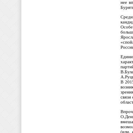
нее в
Бурят
Среди
канди
Особе
больш
Яросл
«спой
Росси
Едини
харак
парти
В.Бул
А.Руц
В 2015
возни
зрени
связи
област
Впроч
О.Ден
вмеша
возмо
(или,