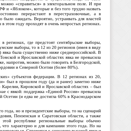
 можно «справиться» в электоральном поле. И при
Ф и «Яблоком», которые и без того трудно назвать
остоянно перерастают в перестраховочные, а в
о было ожидать. Вероятно, устраивать для властей
в этом году проходят в очень непростых регионах.
 в регионах, где предстоят сентябрьские выборы,
умские выборы, то в 12 из 20 регионов (имея в виду
) явка была существенно ниже среднероссийской. В
Томской и Ярославской областях явка не превысила
ке, напротив, можно было говорить в Белгородской,
ордовии и Северной Осетии (более 80%).
ских» субъектов федерации. В 12 регионах из 20,
и» был в прошлом году (да и ранее) заметно ниже
– Карелии, Кировской и Ярославской областях – был
учае с явкой: поддержка «Единой России» превысила
й Осетии (и едва не достигла 60% в Краснодарском
о года, но и президентские выборы, то на сценарий
овия, Пензенская и Саратовская области, а также
В этой республике региональные выборы обычно
 что характерно и для кампании этого года. Но на
идироваться. Стремится к сценарию высокой явки и