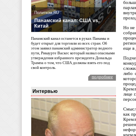
больш
парла
Политком.RU
внутр
прохо
Панамский канал: США vs.
Китай
Но не 
собра
проце
Панамский канал останется в руках Панамы и
регио
будет открыт для торговли из всех стран. Об
еще в
этом заявил панамский администратор водного
пути, Рикаурте Васкес который назвал опасными
Подче
утверждения избранного президента Дональда
Трампа о том, что США должны взять его под
конку
свой контроль.
сложил
либо 
подробнее
котор
проце
Кремл
Интервью
лице 
персо
Смысл
как п
Кремл
решен
нефор
кремл