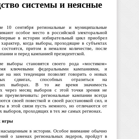
ство системы и неясные
ие 10 сентября региональные и муниципальные
имают особое место в российской электоральной
Впервые в истории избирательный цикл приобрел
 характер, когда выборы, проходящие в субъектах
 состоятся, притом в немалом количестве, после
пании и перед кампанией президентской.
кие выборы становятся своего рода «мостиком»
мя ключевыми федеральными кампаниями, и
ые на них тенденции позволят говорить о новых
льных сдвигах, способных отразиться на
тских выборах. В то же время значимость
х через месяц выборов с этой точки зрения не
и преувеличивать: региональные кампании всегда
ются своей повесткой и своей расстановкой сил, и
аты в этой связи пусть немного, но отличаются от
х выборов, проходящих в тех же самых регионах.
х игры
м насыщенным в истории. Особое внимание обычно
ений о заменах региональных лидеров, пройдут в