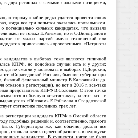
ы, в двух регионах с самыми сильными позициями,
.
о», которому крайне редко удается провести своих
раз, когда все три попытки оказались провальными.
а о потенциально сильных кандидатах, что вызвало
ли имел не только Е.Ройзман, но и О.Виноградов в
идатов от малых партий имели технический или
кандидатов привлекались «проверенные» «Патриоты
х кандидатов в выборах тоже являются типичной
валась КПРФ, но подобные случаи есть и у других
 когда не смогли участвовать в выборах П.Дорохин,
ва от «Справедливой России», бывшие губернаторы
в, бывший федеральный министр В.Калюжный и др.
я отказов в регистрации), но вот в 2016 г. все-таки
льный представитель КПРФ В.Соловьев. С этой точки
сываются в обычную «статистику», на этот раз – в
 выдвинутого «Яблоком» Е.Ройзмана в Свердловской
твует статистике последних трех лет.
л на регистрации кандидата КПРФ в Омской области
году подобных решений и, соответственно, прямого
 было. Губернаторы же, как обычно, делали все
ос, столь ли велика целесообразность в недопуске
иционных кандидатов. В сущности, нигде не было