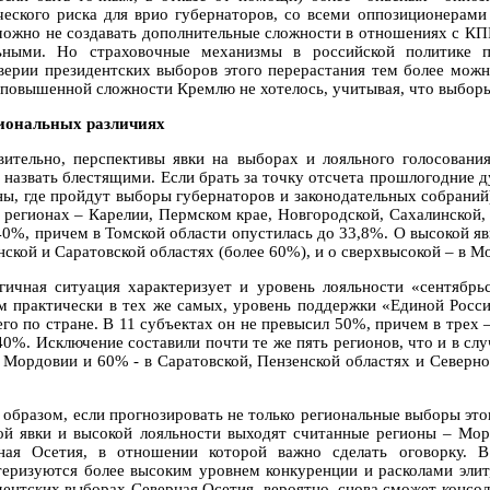
ческого риска для врио губернаторов, со всеми оппозиционерами
можно не создавать дополнительные сложности в отношениях с КПР
ьными. Но страховочные механизмы в российской политике п
верии президентских выборов этого перерастания тем более можн
 повышенной сложности Кремлю не хотелось, учитывая, что выборы 
иональных различиях
вительно, перспективы явки на выборах и лояльного голосования
я назвать блестящими. Если брать за точку отсчета прошлогодние д
ны, где пройдут выборы губернаторов и законодательных собраний
 регионах – Карелии, Пермском крае, Новгородской, Сахалинской, 
40%, причем в Томской области опустилась до 33,8%. О высокой яв
нской и Саратовской областях (более 60%), и о сверхвысокой – в М
гичная ситуация характеризует и уровень лояльности «сентябрь
м практически в тех же самых, уровень поддержки «Единой Росси
его по стране. В 11 субъектах он не превысил 50%, причем в трех 
40%. Исключение составили почти те же пять регионов, что и в сл
 Мордовии и 60% - в Саратовской, Пензенской областях и Северно
 образом, если прогнозировать не только региональные выборы этог
ой явки и высокой лояльности выходят считанные регионы – Морд
ная Осетия, в отношении которой важно сделать оговорку. 
теризуются более высоким уровнем конкуренции и расколами элит,
дентских выборах Северная Осетия, вероятно, снова сможет консол