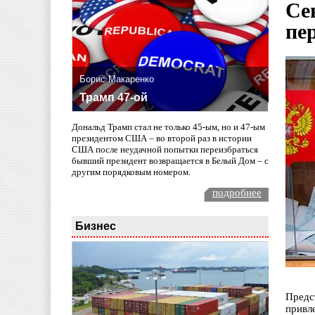
Се
пе
Борис Макаренко
Трамп 47-ой
Дональд Трамп стал не только 45-ым, но и 47-ым
президентом США – во второй раз в истории
США после неудачной попытки переизбраться
бывший президент возвращается в Белый Дом – с
другим порядковым номером.
подробнее
Бизнес
Предс
привл