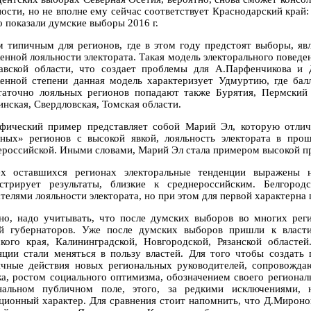
ости, но не вполне ему сейчас соответствует Краснодарский край: 
о показали думские выборы 2016 г.
 типичным для регионов, где в этом году предстоят выборы, яв
енной лояльности электората. Такая модель электорального поведе
авской области, что создает проблемы для А.Парфенчикова и 
енной степени данная модель характеризует Удмуртию, где бал
таточно лояльных регионов попадают также Бурятия, Пермский к
инская, Свердловская, Томская области.
фический пример представляет собой Марий Эл, которую отлич
ных» регионов с высокой явкой, лояльность электората в про
ероссийской. Иными словами, Марий Эл стала примером высокой пр
х оставшихся регионах электоральные тенденции выражены н
стрирует результаты, близкие к среднероссийским. Белгород
телями лояльности электората, но при этом для первой характерна 
но, надо учитывать, что после думских выборов во многих рег
й губернаторов. Уже после думских выборов пришли к власти
кого края, Калининградской, Новгородской, Рязанской областей
нции стали меняться в пользу властей. Для того чтобы создать
ичные действия новых региональных руководителей, сопровожд
а, ростом социального оптимизма, обозначением своего региональ
нальном публичном поле, этого, за редкими исключениями,
ционный характер. Для сравнения стоит напомнить, что Д.Мироно