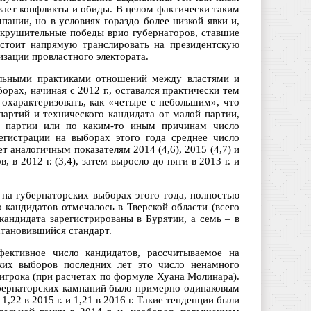
вает конфликты и обиды. В целом фактически таким
ании, но в условиях гораздо более низкой явки и,
сокрушительные победы врио губернаторов, ставшие
 стоит напрямую транслировать на президентскую
изации провластного электората.
альными практиками отношений между властями и
орах, начиная с 2012 г., оставался практически тем
охарактеризовать, как «четыре с небольшим», что
партий и технического кандидата от малой партии,
й партии или по каким-то иным причинам число
егистрации на выборах этого года среднее число
т аналогичным показателям 2014 (4,6), 2015 (4,7) и
 в 2012 г. (3,4), затем выросло до пяти в 2013 г. и
 на губернаторских выборах этого года, полностью
 кандидатов отмечалось в Тверской области (всего
 кандидата зарегистрированы в Бурятии, а семь – в
становившийся стандарт.
фективное число кандидатов, рассчитываемое на
ских выборов последних лет это число ненамного
игрока (при расчетах по формуле Хуана Молинара).
губернаторских кампаний было примерно одинаковым
 1,22 в 2015 г. и 1,21 в 2016 г. Такие тенденции были