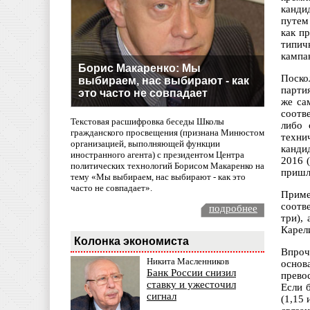
канди
путем
как п
типич
кампа
Борис Макаренко: Мы
Поско
выбираем, нас выбирают - как
парти
это часто не совпадает
же са
соотв
Текстовая расшифровка беседы Школы
либо 
гражданского просвещения (признана Минюстом
техни
организацией, выполняющей функции
кандид
иностранного агента) с президентом Центра
2016 (
политических технологий Борисом Макаренко на
пришл
тему «Мы выбираем, нас выбирают - как это
часто не совпадает».
Приме
соотв
подробнее
три),
Карел
Колонка экономиста
Впроч
Никита Масленников
основ
Банк России снизил
прево
ставку и ужесточил
Если 
сигнал
(1,15 