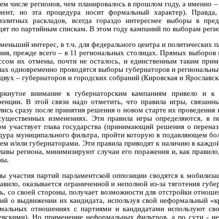
ем числе регионов, чем планировалось в прошлом году, а именно – 
мент, но эта процедура носит формальный характер). Правда,
иэлитных раскладов, всегда гораздо интереснее выборы в пре
дят по партийным спискам. В этом году кампаний по выборам реги
меньший интерес, в т.ч. для федерального центра и политических па
ния, прежде всего – в 11 региональных столицах. Прямых выборов м
ссом их отмены, почти не осталось, и единственным таким прим
нах одновременно проводятся выборы губернаторов и региональных
 двух – губернаторов и городских собраний (Кировская и Ярославск
ркнутое внимание к губернаторским кампаниям привело и к 
ренции. В этой связи надо отметить, что правила игры, связан
ись сразу после принятия решения о новом старте их проведения в 
существенных изменениях. Эти правила игры определяются, в пе
ом участвует глава государства (принимающий решения о переназн
дура муниципального фильтра, пройти которую в подавляющем бол
ем и/или губернаторами. Эти правила приводят к наличию в кажд
главы региона, минимизируют случаи его поражения и, как правило
ны.
ы участия партий парламентской оппозиции сводятся к мобилизаци
равило, оказывается ограниченной и неполной из-за тяготения губ
ь, со своей стороны, получает возможности для отстройки отнош
ий о выдвижении их кандидата, используя свой неформальный «кр
мальных отношениях с партиями и кандидатами используют сво
евскими). Но применение неформальных фильтров, а по сути - н