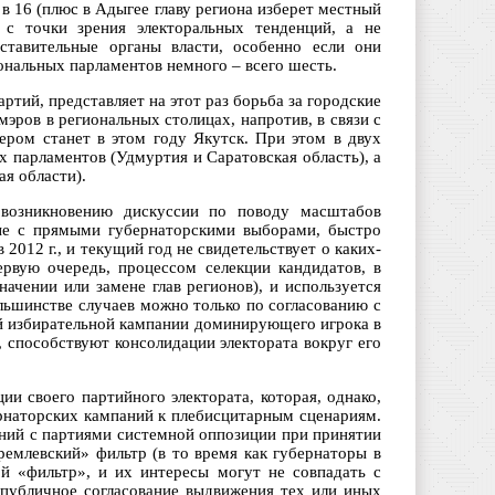
в 16 (плюс в Адыгее главу региона изберет местный
 с точки зрения электоральных тенденций, а не
дставительные органы власти, особенно если они
ональных парламентов немного – всего шесть.
ртий, представляет на этот раз борьба за городские
эров в региональных столицах, напротив, в связи с
ером станет в этом году Якутск. При этом в двух
 парламентов (Удмуртия и Саратовская область), а
ая области).
возникновению дискуссии по поводу масштабов
ные с прямыми губернаторскими выборами, быстро
2012 г., и текущий год не свидетельствует о каких-
рвую очередь, процессом селекции кандидатов, в
ачении или замене глав регионов), и используется
ьшинстве случаев можно только по согласованию с
ой избирательной кампании доминирующего игрока в
, способствуют консолидации электората вокруг его
и своего партийного электората, которая, однако,
ернаторских кампаний к плебисцитарным сценариям.
ений с партиями системной оппозиции при принятии
емлевский» фильтр (в то время как губернаторы в
й «фильтр», и их интересы могут не совпадать с
епубличное согласование выдвижения тех или иных