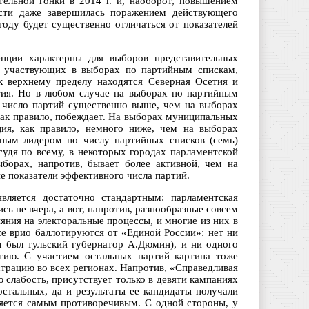
тельной гонки в 2014 г. и, наоборот, повышением
асти даже завершилась поражением действующего
году будет существенно отличаться от показателей
енции характерны для выборов представительных
й, участвующих в выборах по партийным спискам,
к верхнему пределу находятся Северная Осетия и
тия. Но в любом случае на выборах по партийным
е число партий существенно выше, чем на выборах
 как правило, побеждает. На выборах муниципальных
ция, как правило, немного ниже, чем на выборах
вным лидером по числу партийных списков (семь)
судя по всему, в некоторых городах парламентской
борах, напротив, бывает более активной, чем на
е показатели эффективного числа партий.
вляется достаточно стандартным: парламентская
сь не вчера, а вот, напротив, разнообразные совсем
ияния на электоральные процессы, и многие из них в
се врио баллотируются от «Единой России»: нет ни
 был тульский губернатор А.Дюмин), и ни одного
ртию. С участием остальных партий картина тоже
трацию во всех регионах. Напротив, «Справедливая
ю слабость, присутствует только в девяти кампаниях
остальных, да и результаты ее кандидаты получали
яется самым противоречивым. С одной стороны, у