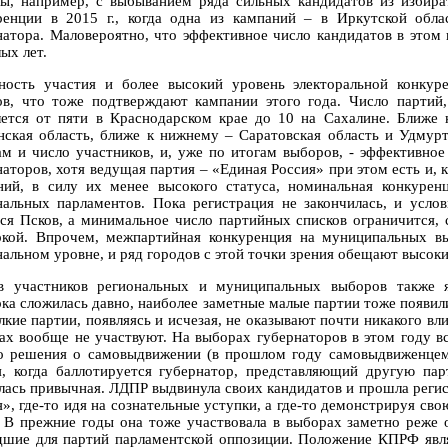
ны, например, с выбыванием ряда сильных кандидатов из избира
ренции в 2015 г., когда одна из кампаний – в Иркутской обл
натора. Маловероятно, что эффективное число кандидатов в этом 
ых лет.
ность участия и более высокий уровень электоральной конкур
ов, что тоже подтверждают кампании этого года. Число парти
лется от пяти в Краснодарском крае до 10 на Сахалине. Ближе 
нская область, ближе к нижнему – Саратовская область и Удмур
ам и число участников, и, уже по итогам выборов, - эффективно
наторов, хотя ведущая партия – «Единая Россия» при этом есть и,
ний, в силу их менее высокого статуса, номинальная конкурен
нальных парламентов. Пока регистрация не закончилась, и усло
тся Псков, а минимальное число партийных списков ограничится, 
ркой. Впрочем, межпартийная конкуренция на муниципальных вы
нальном уровне, и ряд городов с этой точки зрения обещают высоки
в участников региональных и муниципальных выборов также я
рка сложилась давно, наиболее заметные малые партии тоже появили
лкие партии, появляясь и исчезая, не оказывают почти никакого вл
ах вообще не участвуют. На выборах губернаторов в этом году в
о решения о самовыдвижении (в прошлом году самовыдвиженцем
я, когда баллотируется губернатор, представляющий другую па
лась привычная. ЛДПР выдвинула своих кандидатов и прошла регис
», где-то идя на сознательные уступки, а где-то демонстрируя сво
. В прежние годы она тоже участвовала в выборах заметно реже 
дшие для партий парламентской оппозиции. Положение КПРФ явл