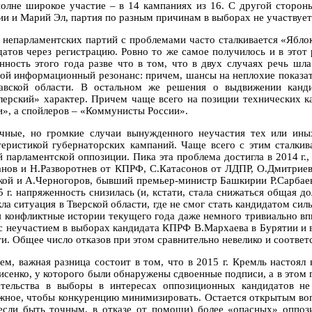
полне широкое участие – в 14 кампаниях из 16. С другой сторон
ии и Марий Эл, партия по разным причинам в выборах не участвует
 непарламентских партий с проблемами часто сталкивается «Яблок
датов через регистрацию. Ровно то же самое получилось и в этот 
нность этого года разве что в том, что в двух случаях речь шл
ой информационный резонанс: причем, шансы на неплохие показате
авской области. В остальном же решения о выдвижении канд
лерский» характер. Причем чаще всего на позиции технических 
и», а спойлеров – «Коммунисты России».
чные, но громкие случаи вынужденного неучастия тех или ины
теристикой губернаторских кампаний. Чаще всего с этим сталки
й парламентской оппозиции. Пика эта проблема достигла в 2014 г.,
анов и Н.Разворотнев от КПРФ, С.Катасонов от ЛДПР, О.Дмитрие
кой и А.Черногоров, бывший премьер-министр Башкирии Р.Сарбае
 г. напряженность снизилась (и, кстати, стала снижаться общая дол
кла ситуация в Тверской области, где не смог стать кандидатом си
я конфликтные истории текущего года даже немного тривиально впи
 с неучастием в выборах кандидата КПРФ В.Мархаева в Бурятии и
и. Общее число отказов при этом сравнительно невелико и соответс
ем, важная разница состоит в том, что в 2015 г. Кремль настоя
исенко, у которого были обнаружены сдвоенные подписи, а в этом 
тельства в выборы в интересах оппозиционных кандидатов не
жное, чтобы конкуренцию минимизировать. Остается открытым вопр
 если быть точным, в отказе от помощи) более «опасных» оппоз