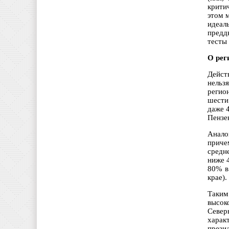
крити
этом 
идеал
предд
тесты
О рег
Дейст
нельз
регио
шести
даже 
Пензе
Анало
приче
средн
ниже 
80% в
крае).
Таким
высок
Север
харак
прези