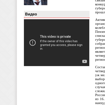
связа
конку
губер
прошл
Видео
Актив
орган
колеб
Пензе
списк
губер
собра
регио
являе
четве
регио
Соста
четве
уж ме
выбор
одног
случа
сложи
Россия
из 16
наиху