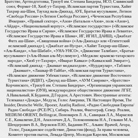
Братство, Артподготовка, Тризуб им. Степана Бандеры, НСО, Славянский
союз, Формат-18, Хизб ут-Тахрир, Исламская партия Туркестана, Хайят
Тахрир аш-Шам, Таухид валь-Джихад, АУЕ, Братья мусульмане, Легион
«Свобода России» («Легион Свобода России»), «Чеченская Республика
Ичкерия», «Правый сектор», «Азов» (батальон «Азов», полк «Азов»),
«Айдар», «Национальный корпус», «Исламское государство» («Исламское
Государство Ирака и Сирии», «Исламское Государство Ирака и Леванта»,
«Исламское Государство Ирака и Шама», ИГ, ИГИЛ, ДАИШ), «Джабхат
Фатх аш-Шам», «Священная война» («Аль-Джихад» или «Египетский
исламский джихад»), «Джабхат ан-Нусра», «Хайят Тахрир-аш-Шам»,
«Аль-Каида», «Аш-Шабаб», «УНА-УНСО», «Движение Талибан», «Братья-
мусульмане» («Аль-Ихван аль-Муслимун»), «Меджлис крымско-татарского
народа», «Хизб ут-Тахрир», «Имарат Кавказ» («Кавказский Эмират»),
«Исламский джихад – Джамаат моджахедов», «Нурджулар», «Таблиги
Джамаат», «Лашкар-И-Тайба», «Исламская партия Туркестана»,
«Исламское движение Узбекистана», «Исламское движение Восточного
Туркестана» (ИДВТ), «Джунд аш-Шам», «АУМ Синрике», «Братство»
Корчинского, «Тризуб им. Степана Бандеры», «Организация украинских
националистов» (ОУН), международное общественное движение ЛГБТ,
А.Навальный, К.Буданов, Д.Гордон, А.Арестович. Иностранные агенты:
Телеканал «Дождь», Медуза, Голос Америки, ТК Настоящее Время, The
Insider, Deutsche Welle, Проект, Azatliq Radiosi, «Радио Свободная Европа/
Радио Свобода» (PCE/PC), Сибирь. Реалии, Фактограф, Север. Реалии,
MEDIUM-ORIENT, Bellingcat, Пономарев Л. А., Савицкая Л.А., Маркелов
С.Е., Камалягин Д.Н., Апахончич Д.А., Толоконникова Н.А., Гельман М.А.,
Шендерович В.А., Верзилов П.Ю., Баданин Р.С., Альянс Врачей, Агора,
Голос, Гражданское содействие, Династия (фонд), За права человека,
Комитет против пыток, Левада-Центр, Молодая Карелия, Московская