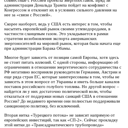
совместные с Россией проекты энергопоставок. Вряд ли
администрация Дональда Трампа пойдет на конфликт с
Конгрессом и отклонит их в условиях сильного давления на
нее за «связи с Россией».
Скорее наоборот, ведь у США есть интерес в том, чтобы
насытить европейский рынок своими углеводородами, в
частности сланцевым газом. Это укладывается в рамки
стратегии возобновления экспорта американских
энергоносителей на мировой рынок, которая была начата еще
при администрации Барака Обамы.
Многое будет зависеть от позиции самой Европы, хотя здесь
не стоит питать иллюзий. С одной стороны, информацию об
ограничениях в отношении энергетического сотрудничества с
РФ негативно восприняли руководители Германии, Австрии и
еще ряда стран ЕС, которые заинтересованы в том, чтобы не
зависеть в этом вопросе от Украины и иметь больше каналов
поставок российского голубого топлива. Но другой вопрос –
найдется ли у них достаточно политической воли, чтобы
отказаться от поддержки новых санкций США в отношении
России? До недавнего времени они полностью поддерживали
санкционную политику, без исключений.
Вторая нитка «Турецкого потока» не зависит напрямую от
европейских инвестиций, так как «СП-2». Сейчас прокладку
этой нитки до «Трансадриатического трубопровода»