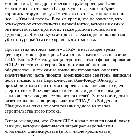
мощности «Трансадриатического трубопровода». Если
Еврокомиссия откажет «Газпрому», тогда можно будет
хоронить вторую нитку «Турецкого потока», так же как и до
нее – «Южный поток». В то же время, это не означает, что
откажутся от строительства первой нитки, которая в самых
оптимистических прогнозах также должна поставлять в
Турцию до 29 млрд. кубометров газа ежегодно и полностью
убрать турецкий газ из украинского транзита.
Против этих потоков, как и «СП-2», в настоящее время
действует много факторов. Самым сильным является позиция
США. Еще в 2016 году, когда строительство и финансирование
«СП-2» со стороны европейских компаний активно
обсуждалось, и эти самые компании готовились оплатить
значительную часть проекта, американские сенаторы написали
целое письмо главе Еврокомиссии Жан-Клоду Юнкеру с
просьбой отказаться от этого проекта как наносящего вред
энергетической независимости Европы и диверсификации
каналов поставок для нее энергоносителей. Затем последовал
визит тогдашнего вице-президента США Джо Байдена в
Швецию и ее отказ от согласования одного из этапов
строительства этого потока.
Теперь мы видим, что Сенат США в июне принял новый пакет
санкций, который фактически запрещает европейским
компаниям финансировать (в том числе кредитовать)