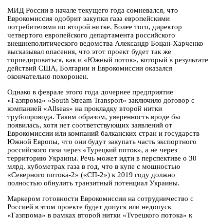
МИД России в начале текущего года сомневался, что
Еврокомиссия одобрит закупки газа европейскими
потребителями по второй нитке. Более того, директор
четвертого европейского департамента российского
внешнеполитического ведомства Александр Боцан-Харченко
высказывал опасения, что этот проект будет так же
торпедироваться, как и «Южный поток», который в результате
действий США, Болгарии и Еврокомиссии оказался
окончательно похоронен.
Однако в феврале этого года дочернее предприятие
«Газпрома» «South Stream Transport» заключило договор с
компанией «Allseas» на прокладку второй нитки
трубопровода. Таким образом, уверенность вроде бы
появилась, хотя нет соответствующих заявлений от
Еврокомиссии или компаний балканских стран и государств
Южной Европы, что они будут закупать часть экспортного
российского газа через «Турецкий поток», а не через
территорию Украины. Речь может идти в перспективе о 30
млрд. кубометрах газа в год, что в купе с мощностью
«Северного потока-2» («СП-2») к 2019 году должно
полностью обнулить транзитный потенциал Украины.
Маркером готовности Еврокомиссии на сотрудничество с
Россией в этом проекте будет допуск или недопуск
«Газпрома» в рамках второй нитки «Турецкого потока» к