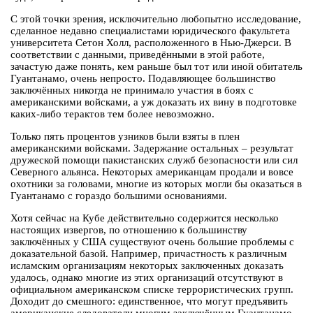
С этой точки зрения, исключительно любопытно исследование,
сделанное недавно специалистами юридического факультета
университета Сетон Холл, расположенного в Нью-Джерси. В
соответствии с данными, приведёнными в этой работе,
зачастую даже понять, кем раньше был тот или иной обитатель
Гуантанамо, очень непросто. Подавляющее большинство
заключённых никогда не принимало участия в боях с
американскими войсками, а уж доказать их вину в подготовке
каких-либо терактов тем более невозможно.
Только пять процентов узников были взяты в плен
американскими войсками. Задержание остальных – результат
дружеской помощи пакистанских служб безопасности или сил
Северного альянса. Некоторых американцам продали и вовсе
охотники за головами, многие из которых могли бы оказаться в
Гуантанамо с гораздо большими основаниями.
Хотя сейчас на Кубе действительно содержится несколько
настоящих извергов, по отношению к большинству
заключённых у США существуют очень большие проблемы с
доказательной базой. Например, причастность к различным
исламским организациям некоторых заключенных доказать
удалось, однако многие из этих организаций отсутствуют в
официальном американском списке террористических групп.
Доходит до смешного: единственное, что могут предъявить