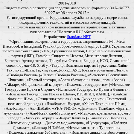
2001-2018
Свидетельство о регистрации средства массовой информации Эл № ФС77-
69227 от 06 апреля 2017 г.
Регистрирующий орган: Федеральная служба по надзору в сфере связи,
информационных технологий и массовых коммуникаций.
При полном или частичном использовании материалов сайта активная
гиперссылка на "Политком.RU" обязательна
Разработчик:
Standarta.NET
*Организации, экстремисты и террористы, запрещенные в РФ: Meta
(Facebook и Instagram), Русский добровольческий корпус (РДК), Украинская
повстанческая армия (УПА), Грузинский легион, Национал-Большевистская
партия (НБП), Талибан, Свидетели Иеговы, Мизантропик Дивижн,
Братство, Артподготовка, Тризуб им. Степана Бандеры, НСО, Славянский
союз, Формат-18, Хизб ут-Тахрир, Исламская партия Туркестана, Хайят
Тахрир аш-Шам, Таухид валь-Джихад, АУЕ, Братья мусульмане, Легион
«Свобода России» («Легион Свобода России»), «Чеченская Республика
Ичкерия», «Правый сектор», «Азов» (батальон «Азов», полк «Азов»),
«Айдар», «Национальный корпус», «Исламское государство» («Исламское
Государство Ирака и Сирии», «Исламское Государство Ирака и Леванта»,
«Исламское Государство Ирака и Шама», ИГ, ИГИЛ, ДАИШ), «Джабхат
Фатх аш-Шам», «Священная война» («Аль-Джихад» или «Египетский
исламский джихад»), «Джабхат ан-Нусра», «Хайят Тахрир-аш-Шам»,
«Аль-Каида», «Аш-Шабаб», «УНА-УНСО», «Движение Талибан», «Братья-
мусульмане» («Аль-Ихван аль-Муслимун»), «Меджлис крымско-татарского
народа», «Хизб ут-Тахрир», «Имарат Кавказ» («Кавказский Эмират»),
«Исламский джихад – Джамаат моджахедов», «Нурджулар», «Таблиги
Джамаат», «Лашкар-И-Тайба», «Исламская партия Туркестана»,
«Исламское движение Узбекистана», «Исламское движение Восточного