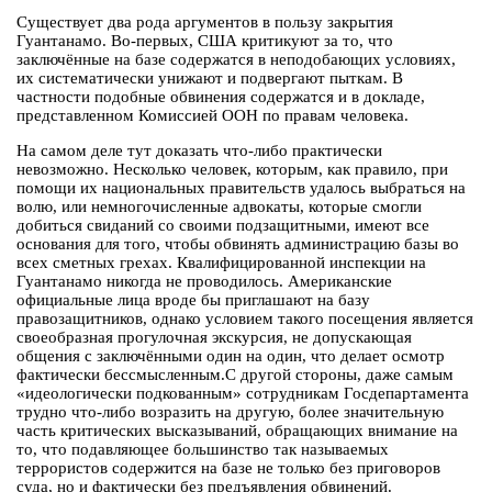
Существует два рода аргументов в пользу закрытия
Гуантанамо. Во-первых, США критикуют за то, что
заключённые на базе содержатся в неподобающих условиях,
их систематически унижают и подвергают пыткам. В
частности подобные обвинения содержатся и в докладе,
представленном Комиссией ООН по правам человека.
На самом деле тут доказать что-либо практически
невозможно. Несколько человек, которым, как правило, при
помощи их национальных правительств удалось выбраться на
волю, или немногочисленные адвокаты, которые смогли
добиться свиданий со своими подзащитными, имеют все
основания для того, чтобы обвинять администрацию базы во
всех сметных грехах. Квалифицированной инспекции на
Гуантанамо никогда не проводилось. Американские
официальные лица вроде бы приглашают на базу
правозащитников, однако условием такого посещения является
своеобразная прогулочная экскурсия, не допускающая
общения с заключёнными один на один, что делает осмотр
фактически бессмысленным.С другой стороны, даже самым
«идеологически подкованным» сотрудникам Госдепартамента
трудно что-либо возразить на другую, более значительную
часть критических высказываний, обращающих внимание на
то, что подавляющее большинство так называемых
террористов содержится на базе не только без приговоров
суда, но и фактически без предъявления обвинений.