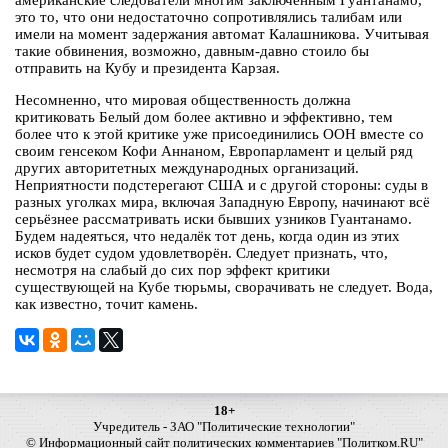
американские следователи многим заключённым Гуантанамо,
это то, что они недостаточно сопротивлялись талибам или
имели на момент задержания автомат Калашникова. Учитывая
такие обвинения, возможно, давным-давно стоило бы
отправить на Кубу и президента Карзая.
Несомненно, что мировая общественность должна
критиковать Белый дом более активно и эффективно, тем
более что к этой критике уже присоединились ООН вместе со
своим генсеком Кофи Аннаном, Европарламент и целый ряд
других авторитетных международных организаций.
Неприятности подстерегают США и с другой стороны: суды в
разных уголках мира, включая Западную Европу, начинают всё
серьёзнее рассматривать иски бывших узников Гуантанамо.
Будем надеяться, что недалёк тот день, когда один из этих
исков будет судом удовлетворён. Следует признать, что,
несмотря на слабый до сих пор эффект критики
существующей на Кубе тюрьмы, сворачивать не следует. Вода,
как известно, точит камень.
18+
Учредитель - ЗАО "Политические технологии"
© Информационный сайт политических комментариев "Политком.RU"