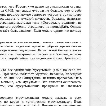
тся, что Россия уже давно мусульманская страна.
аря СМИ, мы знаем чуть ли не больше, чем о себе
своих предков можно запросто устроить рок-концерт
ссуждать о русской глупости, бардаке, пьянстве,
устраивать выставки типа «Осторожно религия», не
 ничего особенно страшного не произойдёт. Однако
рестаёт быть законом. Если можно одним, то почему
ризывы и высказывания, вполне сопоставимые с
его стоят недавние призывы убрать православные
разднование годовщины Куликовской битвы, а также
ворить о татаро-монгольском иге. Что это, если не
 о которой сейчас так модно говорить? Причём это
 что все этнические мусульмане (само по себе это
. При этом, полагает муфтий, неважно, посещают
но, по мнению Гайнутдина, истинно православных в
здо меньше, чем мусульман. Это является основанием
то, что мусульманские праздники не являются
оверными мусульманами можно назвать и всех
их по крови к «этническим мусульманам». Ведь
этнически мусульманской. Другое дело «этнические