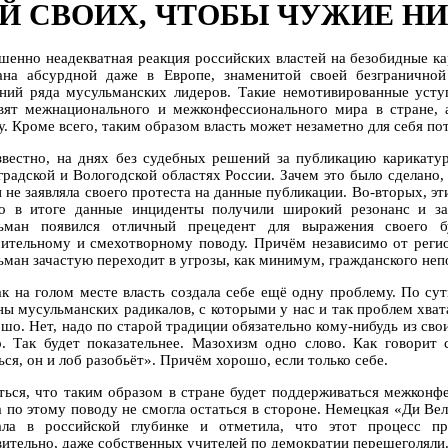
Й СВОИХ, ЧТОБЫ ЧУЖИЕ НИ
шенно неадекватная реакция российских властей на безобидные к
ана абсурдной даже в Европе, знаменитой своей безгранично
ений ряда мусульманских лидеров. Такие немотивированные уст
вят межнационального и межконфессионального мира в стране, а
у. Кроме всего, таким образом власть может незаметно для себя по
звестно, на днях без судебных решений за публикацию карикату
градской и Вологодской областях России. Зачем это было сделано,
 не заявляла своего протеста на данные публикации. Во-вторых, эт
о в итоге данные инциденты получили широкий резонанс и за
ьман появился отличный прецедент для выражения своего 
чительному и смехотворному поводу. Причём независимо от регио
ьман зачастую переходит в угрозы, как минимум, гражданского непо
ак на голом месте власть создала себе ещё одну проблему. По сут
ны мусульманских радикалов, с которыми у нас и так проблем хвата
ошо. Нет, надо по старой традиции обязательно кому-нибудь из сво
о. Так будет показательнее. Мазохизм одно слово. Как говорит 
ся, он и лоб разобьёт». Причём хорошо, если только себе.
ться, что таким образом в стране будет поддерживаться межконф
а по этому поводу не смогла остаться в стороне. Немецкая «Ди Ве
ала в российской глубинке и отметила, что этот процесс 
вительно, даже собственных учителей по демократии перещеголяли