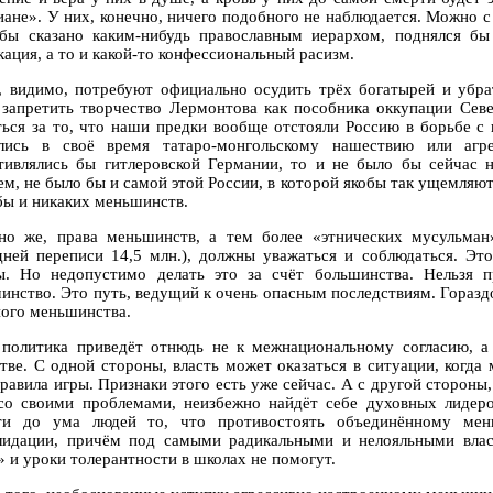
иане». У них, конечно, ничего подобного не наблюдается. Можно с
бы сказано каким-нибудь православным иерархом, поднялся бы
ация, а то и какой-то конфессиональный расизм.
, видимо, потребуют официально осудить трёх богатырей и убра
 запретить творчество Лермонтова как пособника оккупации Сев
ться за то, что наши предки вообще отстояли Россию в борьбе с
лись в своё время татаро-монгольскому нашествию или аг
тивлялись бы гитлеровской Германии, то и не было бы сейчас 
ем, не было бы и самой этой России, в которой якобы так ущемляют
бы и никаких меньшинств.
но же, права меньшинств, а тем более «этнических мусульман
дней переписи 14,5 млн.), должны уважаться и соблюдаться. Это
ы. Но недопустимо делать это за счёт большинства. Нельзя 
инство. Это путь, ведущий к очень опасным последствиям. Горазд
ного меньшинства.
 политика приведёт отнюдь не к межнациональному согласию, 
тве. С одной стороны, власть может оказаться в ситуации, когда
правила игры. Признаки этого есть уже сейчас. А с другой стороны
со своими проблемами, неизбежно найдёт себе духовных лидеров
ти до ума людей то, что противостоять объединённому мен
лидации, причём под самыми радикальными и нелояльными влас
» и уроки толерантности в школах не помогут.