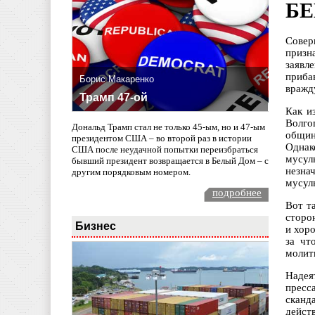
БЕ
Совер
призн
заявл
приба
Борис Макаренко
вражд
Трамп 47-ой
Как и
Волго
Дональд Трамп стал не только 45-ым, но и 47-ым
общин
президентом США – во второй раз в истории
Однак
США после неудачной попытки переизбраться
мусул
бывший президент возвращается в Белый Дом – с
незна
другим порядковым номером.
мусул
подробнее
Вот т
сторо
Бизнес
и хор
за чт
молить
Надея
пресс
сканд
дейст