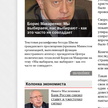
христ
было 
провок
Скоро
Борис Макаренко: Мы
также
покая
выбираем, нас выбирают - как
упира
это часто не совпадает
сопро
впроч
Текстовая расшифровка беседы Школы
было 
гражданского просвещения (признана Минюстом
организацией, выполняющей функции
Конеч
иностранного агента) с президентом Центра
после
политических технологий Борисом Макаренко на
стран
тему «Мы выбираем, нас выбирают - как это
меньш
часто не совпадает».
или и
подробнее
Такая
общес
Колонка экономиста
свои 
один 
Никита Масленников
довес
Банк России снизил
консо
ставку и ужесточил
пакты
сигнал