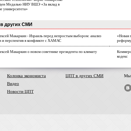
ден Медалью НИУ ВШЭ «За вклад в
ие университета»
в других СМИ
лексей Макаркин - Израиль перед непростым выбором: анализ
«Новая 
в и перспектив в конфликте с ХАМАС
реформ
ексей Макаркин о новом советнике президента по климату
Коммерс
кодекс
Колонка экономиста
ЦПТ в других СМИ
Мы 
Видео
Новости ЦПТ