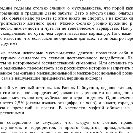
ледние годы мы столько слышим о мусульманстве, что порой каже
праздники и традиции давно забыты. Зато о мусульманах, благод
. Их обычаи надо уважать (с этим никто не спорит), а на костях 
троительство элитного дома. Можно сколько угодно публично ра
чести, никчёмности и чуть ли не генетическом варварстве. Или 
 скандальные, по сути, чем серии известных карикатур. Но с вами
о известно, что если закон не одинаков для всех, то он быстро пе
я другим?
же время некоторые мусульманские деятели позволяют себя п
атурным скандалом по степени деструктивного воздействия. Ч
уты из исторической государственной символике. Или отменить п
е радикально пересмотреть всю российскую историю и запретить го
венное разжигание межнациональной и межконфессиональной розни,
о самые нашумевшие прецеденты, вершина айсберга.
такой умеренный деятель, как Равиль Гайнутдин, недавно заявил,
а сомнительное определение) являются верующими по рождению
ьмане мечеть или нет, «убеждение и вера - в душе». Одновремен
и всего 2,5% (откуда взялась эта цифра, не ясно), а значит, гора
еких претензий к власти. В частности муфтий обижен на 
арственными.
я совершенно не смущает, что, следуя его логике, прав
тступников, и террористов, и просто бандитов, принадлежащ
ение и вера у них в душе, а кровь у них до самой смерти будет 