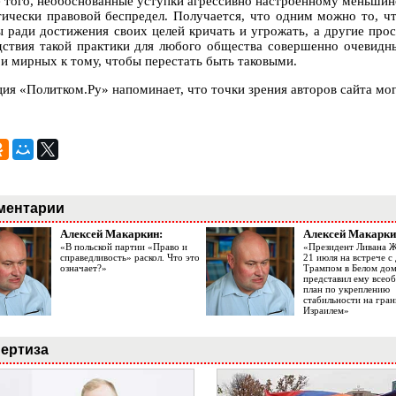
 того, необоснованные уступки агрессивно настроенному меньшинс
тически правовой беспредел. Получается, что одним можно то, чт
ы ради достижения своих целей кричать и угрожать, а другие пр
дствия такой практики для любого общества совершенно очевидн
 и мирных к тому, чтобы перестать быть таковыми.
ция «Политком.Ру» напоминает, что точки зрения авторов сайта мог
ментарии
Алексей Макаркин:
Алексей Макарки
«В польской партии «Право и
«Президент Ливана 
справедливость» раскол. Что это
21 июля на встрече 
означает?»
Трампом в Белом до
представил ему все
план по укреплению
стабильности на гран
Израилем»
ертиза