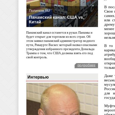
В пос
Политком.RU
Свои 
самих
Панамский канал: США vs.
или с
Китай
дрему
менее
Панамский канал останется в руках Панамы и
хорош
будет открыт для торговли из всех стран. Об
нельз
этом заявил панамский администратор водного
пути, Рикаурте Васкес который назвал опасными
В то 
утверждения избранного президента Дональда
карик
Трампа о том, что США должны взять его под
атриб
свой контроль.
вообщ
откро
подробнее
тольк
Даже 
Интервью
весьм
мусул
Росси
для н
госуд
Муфти
вероо
убежд