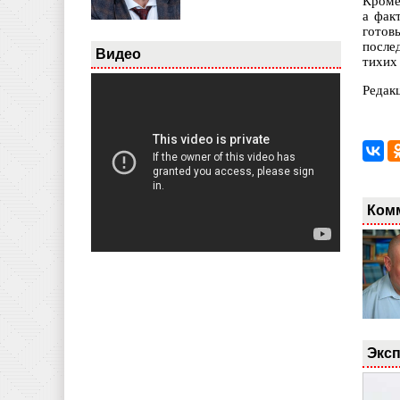
Кроме
а фак
готов
после
Видео
тихих
Редак
Ком
Эксп