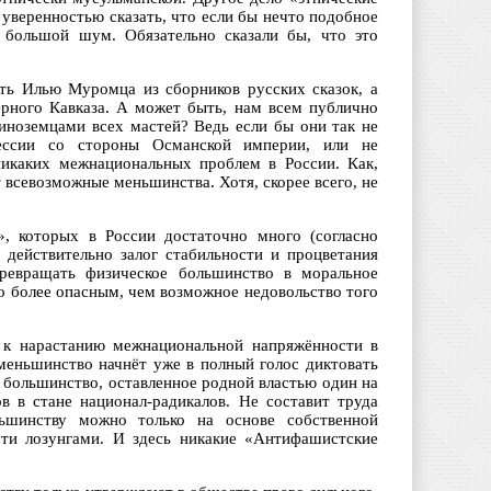
 уверенностью сказать, что если бы нечто подобное
 большой шум. Обязательно сказали бы, что это
ть Илью Муромца из сборников русских сказок, а
ерного Кавказа. А может быть, нам всем публично
 иноземцами всех мастей? Ведь если бы они так не
рессии со стороны Османской империи, или не
никаких межнациональных проблем в России. Как,
 всевозможные меньшинства. Хотя, скорее всего, не
», которых в России достаточно много (согласно
 действительно залог стабильности и процветания
превращать физическое большинство в моральное
о более опасным, чем возможное недовольство того
а к нарастанию межнациональной напряжённости в
 меньшинство начнёт уже в полный голос диктовать
, большинство, оставленное родной властью один на
 в стане национал-радикалов. Не составит труда
ьшинству можно только на основе собственной
ти лозунгами. И здесь никакие «Антифашистские