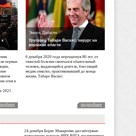
Эмиль Дабагян
 к
Уругваец Табаре Васкес: хирург на
вершине власти
ении
6 декабря 2020 года перешагнув 80 лет, от
сли первые
тяжелой болезни скончался обаятельный
кции,
человек, выдающийся деятель, блестящий
ание
медик онколог, практиковавший до конца
няном
жизни, Табаре Васкес.
ии огня в
ле 2021
дробнее
подробнее
24 декабря Борис Макаренко дал интервью
новостному порталу НИУ ВШЭ, посвященное