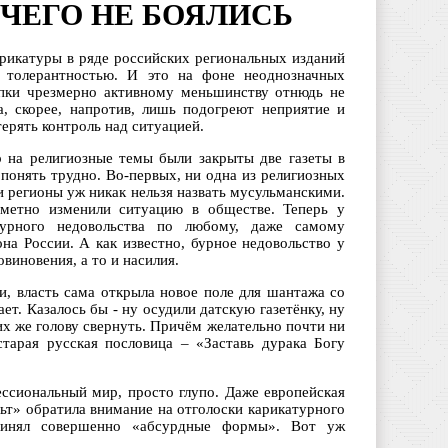
ЧЕГО НЕ БОЯЛИСЬ
арикатуры в ряде российских региональных изданий
й толерантностью. И это на фоне неоднозначных
упки чрезмерно активному меньшинству отнюдь не
, скорее, напротив, лишь подогреют неприятие и
терять контроль над ситуацией.
р на религиозные темы были закрыты две газеты в
 понять трудно. Во-первых, ни одна из религиозных
и регионы уж никак нельзя назвать мусульманскими.
метно изменили ситуацию в обществе. Теперь у
бурного недовольства по любому, даже самому
на России. А как известно, бурное недовольство у
виновения, а то и насилия.
и, власть сама открыла новое поле для шантажа со
ет. Казалось бы - ну осудили датскую газетёнку, ну
их же голову свернуть. Причём желательно почти ни
старая русская пословица – «Заставь дурака Богу
ессиональный мир, просто глупо. Даже европейская
льт» обратила внимание на отголоски карикатурного
принял совершенно «абсурдные формы». Вот уж
.