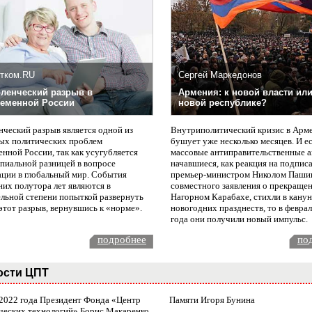
тком.RU
Сергей Маркедонов
ленческий разрыв в
Армения: к новой власти или
еменной России
новой республике?
нческий разрыв является одной из
Внутриполитический кризис в Арм
ых политических проблем
бушует уже несколько месяцев. И е
нной России, так как усугубляется
массовые антиправительственные а
пиальной разницей в вопросе
начавшиеся, как реакция на подпис
ации в глобальный мир. События
премьер-министром Николом Паши
них полутора лет являются в
совместного заявления о прекращен
ельной степени попыткой развернуть
Нагорном Карабахе, стихли в канун
этот разрыв, вернувшись к «норме».
новогодних празднеств, то в февра
года они получили новый импульс.
подробнее
по
ости ЦПТ
 2022 года Президент Фонда «Центр
Памяти Игоря Бунина
ческих технологий» Борис Макаренко