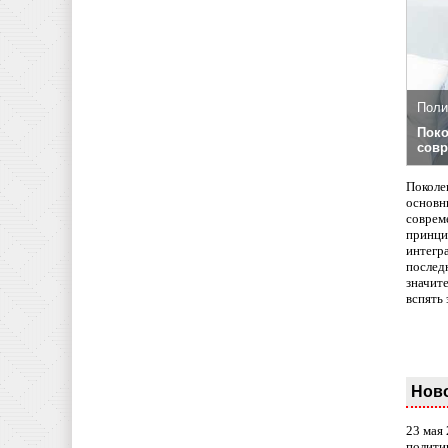
Поли
Поко
совр
Поколе
основн
совреме
принци
интегр
послед
значит
вспять 
Нов
23 мая
полити