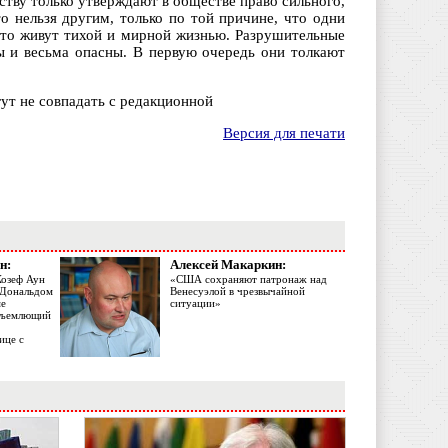
тву только утверждают в обществе право сильного,
о нельзя другим, только по той причине, что одни
осто живут тихой и мирной жизнью. Разрушительные
ы и весьма опасны. В первую очередь они толкают
ут не совпадать с редакционной
Версия для печати
н:
Алексей Макаркин:
Жозеф Аун
«США сохраняют патронаж над
с Дональдом
Венесуэлой в чрезвычайной
ме
ситуации»
объемлющий
ице с