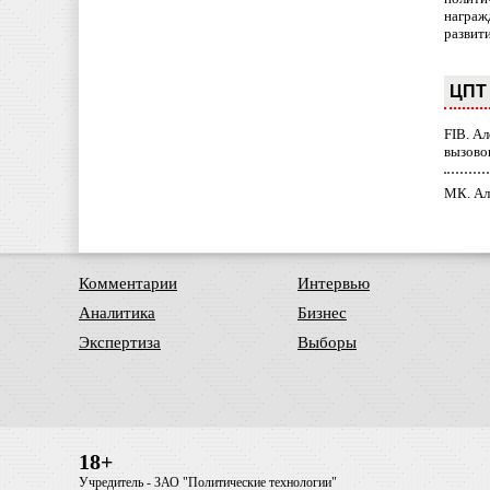
награж
развит
ЦПТ 
FIB. А
вызово
МК. Ал
Комментарии
Интервью
Аналитика
Бизнес
Экспертиза
Выборы
18+
Учредитель - ЗАО "Политические технологии"