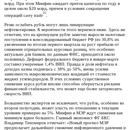
млрд. При этом Минфин ожидает приток капитала по году в
целом около $20 млрд, причем в условиях сокращения
[1]
операций carry trade
.
Резко ослабить рубль могут лишь пикирующие
нефтекотировки. К вероятности этого вернемся ниже. Здесь же
отметим, что на крепнущем рубле заметно выросли налоговые
поступления в консолидированный бюджет РФ (из 30,8% их
увеличения по итогам первого квартала на рост прибыли от
снижения отрицательных курсовых разниц, что особенно
актуально для банков, по данным ФНС, приходится около
половины). Дефицит федерального бюджета в январе-марте
составил умеренные 1,4% ВВП. Правда и доля нефтегаза в
доходах казны поднялась с 38% до 50%, вновь усилив
зависимость макроэкономических кондиций от стоимости
жидких углеводородов. В этих условиях существенное
снижение курса рубля вполне способно обернуться рисками
финансовой стабильности, что может еще более затормозить
скорость ВВП.
Большинство экспертов не исключают, что рубль, особенно во
втором полугодии, может упасть по отношению к текущим
уровням примерно на 5%. Минфин и МЭР ждут снижения как
минимум вдвое большего. Главный экономист ФГ БКС
Владимир Тихомиров отмечает: «Новый прогноз МЭР
предполагает дальнейшее снижение инфляционного давления и