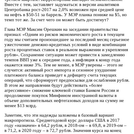
Вместе с тем, заставляет задуматься: в версии аналитиков
Центробанка рост-2017 на 2,0% возможен при средней цене
на нефть в $50-51 за баррель. У МЭР планка пониже на $5, но
темп тот же. За счет чего он может быть достигнут?
Глава МЭР Максим Орешкин на заседании правительства
признал: «Одним из рисков экономического роста в текущем
году мы считаем произошедшее за последний месяц серьезное
ужесточение денежно-кредитных условий в виде комбинации
роста процентных ставок в реальном выражении и укрепления
рубля». Сохранение ситуации может привести к замедлению
темпов ВВП уже к середине года, а инфляция к концу года
окажется ниже 3%. Тем не менее, в МЭР уверены – этого не
случится: активный рост импорта и сезонное ухудшение
платежного баланса приведет к дефициту счета текущих
операций, что сформирует предпосылки для ослабления рубля.
В этом же направлении будут действовать «более
агрессивное» снижение ключевой ставки Банком России и
продолжение покупок Минфином иностранной валюты в
объеме дополнительных нефтегазовых доходов на сумму не
менее $13 млрд.
Заметим, что эти надежды заложены в базовый вариант
макропрогноза. Среднегодовой курс доллара США в 2017
году «назначен» в 64,2 рубля, в 2018-ом – в 69,8, в 2019-ом –
в 71,2, в 2020 году – в 72,7 рубля. Значения курса на конец