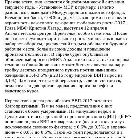
Прежде всего, они касаются общеэкономической ситуации
текущего года. «Установки» МЭР, к примеру, заметно
разошлись с выводами Международного валютного фонда,
Всемирного банка, ОЭСР и др., указывающими на высокую
вероятность некоторого ускорения глобального роста-2017.
Глава МВФ Кристин Лагард, выступая 12 апреля в
Аналитическом центре «Брейгель», особо отметила: «После
шести лет неудовлетворительного роста мировая экономика
набирает обороты, циклический подъем обещает в будущем
рабочие места, более высокие доходы и повышение
производительности». В апреле будет опубликован
обновленный прогноз МВФ. Аналитики полагают, что оценка
темпов на ближайшие годы может быть увеличена на пару-
тройку десятых процентного пункта против нынешних
ожиданий в 3,4-3,6% (в 2016 году мировой ВВП вырос на
3,1%). Заметим, что такой пересмотр, если он состоится,
немаловажен для прогнозирования спроса на нефть и
валютного курса.
Перспективы роста российского ВВП-2017 остаются
благоприятными. Тем не менее, представления о них
становятся более умеренными. На минувшей неделе в
Департаменте исследований и прогнозирования (ДИП) ЦБ РФ
понизили оценки ВВП в январе-марте (квартал к кварталу с
исключением сезонного фактора) с 0,6% до 0,5%, в апреле-
июне – с 0,8% до 0,6%. Такой же темп предполагается и в
третьем квартале. Корректировка выглядит незначительной.