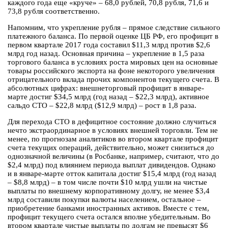
каждого года еще «круче» – 68,0 рублей, 70,8 рубля, 71,6 и
73,8 рубля соответственно.
Напомним, что укрепление рубля – прямое следствие сильного
платежного баланса. По первой оценке ЦБ РФ, его профицит в
первом квартале 2017 года составил $11,3 млрд против $2,6
млрд год назад. Основная причина – укрепление в 1,5 раза
торгового баланса в условиях роста мировых цен на основные
товары российского экспорта на фоне некоторого увеличения
отрицательного вклада прочих компонентов текущего счета. В
абсолютных цифрах: внешнеторговый профицит в январе-
марте достиг $34,5 млрд (год назад – $22,3 млрд), активное
сальдо СТО – $22,8 млрд ($12,9 млрд) – рост в 1,8 раза.
Для перехода СТО в дефицитное состояние должно случиться
нечто экстраординарное в условиях внешней торговли. Тем не
менее, по прогнозам аналитиков во втором квартале профицит
счета текущих операций, действительно, может снизиться до
однозначной величины (в Росбанке, например, считают, что до
$2,4 млрд) под влиянием периода выплат дивидендов. Однако
и в январе-марте отток капитала достиг $15,4 млрд (год назад
– $8,8 млрд) – в том числе почти $10 млрд ушли на чистые
выплаты по внешнему корпоративному долгу, не менее $3,4
млрд составили покупки валюты населением, остальное –
приобретение банками иностранных активов. Вместе с тем,
профицит текущего счета остался вполне убедительным. Во
втором квартале чистые выплаты по долгам не превысят $6