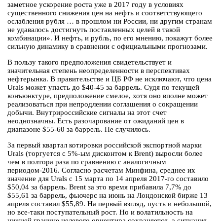
заметное ускорение роста уже в 2017 году в условиях
существенного снижения цен на нефть и соответствующего
ослабления рубля … в прошлом ни России, ни другим странам
не удавалось достигнуть поставленных целей в такой
комбинации». И нефть, и рубль, по его мнению, покажут более
сильную динамику в сравнении с официальными прогнозами.
В пользу такого предположения свидетельствует и
значительная степень неопределенности в перспективах
нефтерынка. В правительстве и ЦБ РФ не исключают, что цена
Urals может упасть до $40-45 за баррель. Судя по текущей
конъюнктуре, предположение смелое, хотя оно вполне может
реализоваться при непродлении соглашения о сокращении
добычи. Внутрироссийские сигналы на этот счет
неоднозначны. Есть разочарование от ожиданий цен в
диапазоне $55-60 за баррель. Не случилось.
За первый квартал котировки российской экспортной марки
Urals (торгуется с 5%-ым дисконтом к Brent) выросли более
чем в полтора раза по сравнению с аналогичным
периодом-2016. Согласно расчетам Минфина, среднее их
значение для Urals с 15 марта по 14 апреля 2017-го составило
$50,04 за баррель. Brent за это время прибавила 7,7% до
$55,61 за баррель, фьючерс на июнь на Лондонской бирже 13
апреля составил $55,89. На первый взгляд, пусть и небольшой,
но все-таки поступательный рост. Но и волатильность на
нижней границе целевого ориентира сохраняется, а ситуация