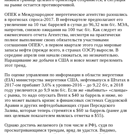
на рынке остается противоречивой.
ОПЕК и Международное энергетическое агентство разошлись
в прогнозах спроса-2017. В нефтекартеле предполагают его
увеличение на 10 тыс баррелей в сутки до 96,32 млн б/с. МЭА,
напротив, снизило ожидания на 100 тыс б/с. Как следует из
ежемесячного отчета Агентства, несмотря на практически
полное выполнение своих обязательств участниками
соглашения ОПЕК+, в первом квартале этого года мировые
запасы нефти (прежде всего, в странах ОЭСР) выросли. В
середине апреля они начали снижаться, но незначительно.
Наращивание же добычи в США и вовсе может переломить
этот тренд.
По оценке управления по информации в области энергетики
(EIA) министерства энергетики США, нефтевыпуск в Штатах в
2017-ом прибавит 3,6% к уровню-2016 – до 9,22 б/с, в 2018
году увеличится до 9,9 млн б/с. Если же «выбивать» «сланцы»
с рынка, то надо опускать Brent к $40 за баррель и ниже, но
это может вызвать кризис в финансовых системах Саудовской
Аравии и других нефтедобывающих стран Персидского
Залива, которые теперь стремятся к $60 за баррель (ранее для
них целевым показателем являлась отметка в $55).
Однако достичь желаемого (в том числе и РФ), судя по
просматривающимся трендам, вряд ли удастся. Видимо,