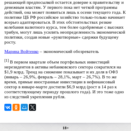
решающей предпосылкой остается доверие к правительству и
денежным властям. У первого пока нет четкой программы
действий, она может появиться лишь к осени текущего года. К
политике ЦБ РФ российское хозяйство только-только начинает
всерьез адаптироваться. В этих обстоятельствах резкие
колебания валютного курса, тем более одобряемые с высоких
трибун, могут лишь усилить неопределенность экономической
политики, создав новые «рукотворные» сдержки будущему
росту.
Марина Войтенко
– экономический обозреватель
[1]
В первом квартале объем портфельных инвестиций
нерезидентов в активы небанковского сектора сократился на
$1,9 млрд. Тренд на снижение показывает и их доля в ОФЗ
(январь – 26,9%, февраль – 28,1%, март – 26,7%). В то же
время, прямые иностранные инвестиции в нефинансовый
сектор в январе-марте достигли $6,9 млрд (рост в 14 раз к
соответствующему периоду прошлого года). И это тоже одно
из следствий укрепления рубля.
18+