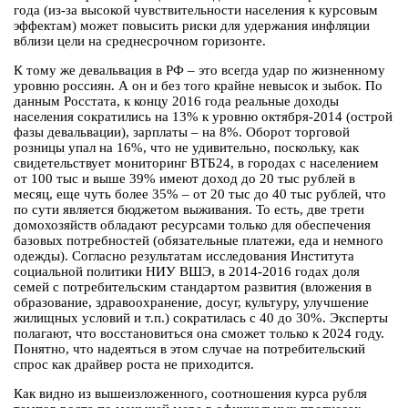
года (из-за высокой чувствительности населения к курсовым
эффектам) может повысить риски для удержания инфляции
вблизи цели на среднесрочном горизонте.
К тому же девальвация в РФ – это всегда удар по жизненному
уровню россиян. А он и без того крайне невысок и зыбок. По
данным Росстата, к концу 2016 года реальные доходы
населения сократились на 13% к уровню октября-2014 (острой
фазы девальвации), зарплаты – на 8%. Оборот торговой
розницы упал на 16%, что не удивительно, поскольку, как
свидетельствует мониторинг ВТБ24, в городах с населением
от 100 тыс и выше 39% имеют доход до 20 тыс рублей в
месяц, еще чуть более 35% – от 20 тыс до 40 тыс рублей, что
по сути является бюджетом выживания. То есть, две трети
домохозяйств обладают ресурсами только для обеспечения
базовых потребностей (обязательные платежи, еда и немного
одежды). Согласно результатам исследования Института
социальной политики НИУ ВШЭ, в 2014-2016 годах доля
семей с потребительским стандартом развития (вложения в
образование, здравоохранение, досуг, культуру, улучшение
жилищных условий и т.п.) сократилась с 40 до 30%. Эксперты
полагают, что восстановиться она сможет только к 2024 году.
Понятно, что надеяться в этом случае на потребительский
спрос как драйвер роста не приходится.
Как видно из вышеизложенного, соотношения курса рубля