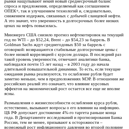
рынки нащупывают некий новый среднесрочный баланс
спроса и предложения, определяемый как соглашением
ОПЕК+, так и улучшением технологий и, следовательно,
снижением издержек, связанных с добычей сланцевой нефти.
А это значит, что уверенность в долгосрочных более низких
ценах на нефть повысилась.
Минэнерго США снизило прогноз нефтекотировок на текущий
год по WTI – до $52,24, Brent – до $54,23 за баррель. В
Goldman Sachs ждут среднегодовых $50 за баррель с
оговоркой: возвращаются стабильные долгосрочные цены с
более низкой корреляцией с курсом доллара. В последний раз
такой уровень уверенности, отмечают аналитики банка,
наблюдался почти 15 лет назад – в 2003 году до начала
длительной повышательной динамики. То есть, если текущие
ожидания рынка реализуются, то ослабление рубля будет
заметно меньше, чем в предположениях МЭР. В отношении же
российских реалий это означает, что влияние курсовых
эффектов на экономический рост остается все еще не вполне
ясны.
Размышления о жизнеспособности ослабления курса рубля,
естественно, вызывают вопросы о его влиянии на инфляцию.
ЦБ РФ допускает достижение 4%-го таргета раньше конца
года. В Департаменте исследований и прогнозирования Банка
России, тем не менее, призывают к осторожности –
возможный рост инфляционного давления во второй половине