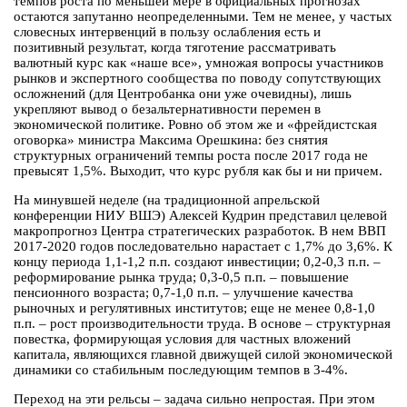
темпов роста по меньшей мере в официальных прогнозах
остаются запутанно неопределенными. Тем не менее, у частых
словесных интервенций в пользу ослабления есть и
позитивный результат, когда тяготение рассматривать
валютный курс как «наше все», умножая вопросы участников
рынков и экспертного сообщества по поводу сопутствующих
осложнений (для Центробанка они уже очевидны), лишь
укрепляют вывод о безальтернативности перемен в
экономической политике. Ровно об этом же и «фрейдистская
оговорка» министра Максима Орешкина: без снятия
структурных ограничений темпы роста после 2017 года не
превысят 1,5%. Выходит, что курс рубля как бы и ни причем.
На минувшей неделе (на традиционной апрельской
конференции НИУ ВШЭ) Алексей Кудрин представил целевой
макропрогноз Центра стратегических разработок. В нем ВВП
2017-2020 годов последовательно нарастает с 1,7% до 3,6%. К
концу периода 1,1-1,2 п.п. создают инвестиции; 0,2-0,3 п.п. –
реформирование рынка труда; 0,3-0,5 п.п. – повышение
пенсионного возраста; 0,7-1,0 п.п. – улучшение качества
рыночных и регулятивных институтов; еще не менее 0,8-1,0
п.п. – рост производительности труда. В основе – структурная
повестка, формирующая условия для частных вложений
капитала, являющихся главной движущей силой экономической
динамики со стабильным последующим темпов в 3-4%.
Переход на эти рельсы – задача сильно непростая. При этом