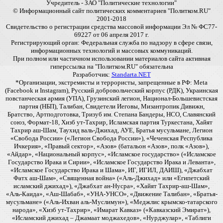
Учредитель - ЗАО "Политические технологии"
© Информационный сайт политических комментариев "Политком.RU"
2001-2018
Свидетельство о регистрации средства массовой информации Эл № ФС77-
69227 от 06 апреля 2017 г.
Регистрирующий орган: Федеральная служба по надзору в сфере связи,
информационных технологий и массовых коммуникаций.
При полном или частичном использовании материалов сайта активная
гиперссылка на "Политком.RU" обязательна
Разработчик:
Standarta.NET
*Организации, экстремисты и террористы, запрещенные в РФ: Meta
(Facebook и Instagram), Русский добровольческий корпус (РДК), Украинская
повстанческая армия (УПА), Грузинский легион, Национал-Большевистская
партия (НБП), Талибан, Свидетели Иеговы, Мизантропик Дивижн,
Братство, Артподготовка, Тризуб им. Степана Бандеры, НСО, Славянский
союз, Формат-18, Хизб ут-Тахрир, Исламская партия Туркестана, Хайят
Тахрир аш-Шам, Таухид валь-Джихад, АУЕ, Братья мусульмане, Легион
«Свобода России» («Легион Свобода России»), «Чеченская Республика
Ичкерия», «Правый сектор», «Азов» (батальон «Азов», полк «Азов»),
«Айдар», «Национальный корпус», «Исламское государство» («Исламское
Государство Ирака и Сирии», «Исламское Государство Ирака и Леванта»,
«Исламское Государство Ирака и Шама», ИГ, ИГИЛ, ДАИШ), «Джабхат
Фатх аш-Шам», «Священная война» («Аль-Джихад» или «Египетский
исламский джихад»), «Джабхат ан-Нусра», «Хайят Тахрир-аш-Шам»,
«Аль-Каида», «Аш-Шабаб», «УНА-УНСО», «Движение Талибан», «Братья-
мусульмане» («Аль-Ихван аль-Муслимун»), «Меджлис крымско-татарского
народа», «Хизб ут-Тахрир», «Имарат Кавказ» («Кавказский Эмират»),
«Исламский джихад – Джамаат моджахедов», «Нурджулар», «Таблиги