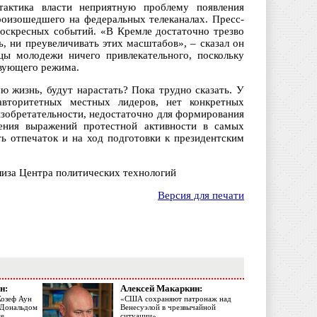
тактика власти неприятную проблему появления
роизошедшего на федеральных телеканалах. Пресс-
воскресных событий. «В Кремле достаточно трезво
 ни преувеличивать этих масштабов», – сказал он
ы молодежи ничего привлекательного, поскольку
твующего режима.
ю жизнь, будут нарастать? Пока трудно сказать. У
вторитетных местных лидеров, нет конкретных
 изобретательности, недостаточно для формирования
ления выражений протестной активности в самых
ь отпечаток и на ход подготовки к президентским
лиза Центра политических технологий
Версия для печати
н:
Алексей Макаркин:
Жозеф Аун
«США сохраняют патронаж над
с Дональдом
Венесуэлой в чрезвычайной
ме
ситуации»