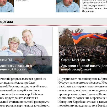
представил ему все
план по укреплению
стабильности на гран
Израилем»
ертиза
тком.RU
Сергей Маркедонов
ленческий разрыв в
Армения: к новой власти или
еменной России
новой республике?
нческий разрыв является одной из
Внутриполитический кризис в Арм
ых политических проблем
бушует уже несколько месяцев. И е
нной России, так как усугубляется
массовые антиправительственные а
пиальной разницей в вопросе
начавшиеся, как реакция на подпис
ации в глобальный мир. События
премьер-министром Николом Паши
них полутора лет являются в
совместного заявления о прекращен
ельной степени попыткой развернуть
Нагорном Карабахе, стихли в канун
этот разрыв, вернувшись к «норме».
новогодних празднеств, то в февра