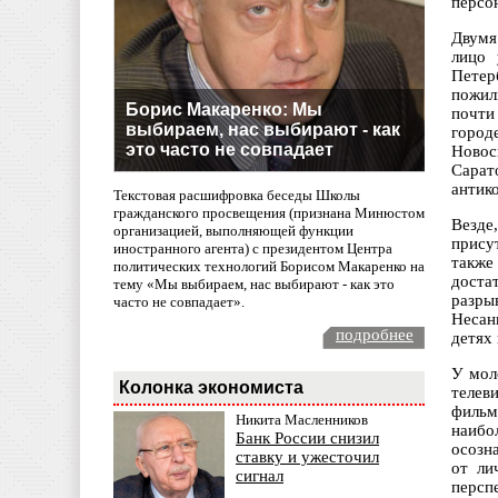
персо
Двумя
лицо 
Петер
пожил
Борис Макаренко: Мы
почти
выбираем, нас выбирают - как
город
это часто не совпадает
Новос
Сарат
антик
Текстовая расшифровка беседы Школы
гражданского просвещения (признана Минюстом
Везде
организацией, выполняющей функции
прису
иностранного агента) с президентом Центра
также
политических технологий Борисом Макаренко на
доста
тему «Мы выбираем, нас выбирают - как это
разр
часто не совпадает».
Несан
подробнее
детях
У мол
Колонка экономиста
телев
фильм
Никита Масленников
наибо
Банк России снизил
осозна
ставку и ужесточил
от ли
сигнал
персп