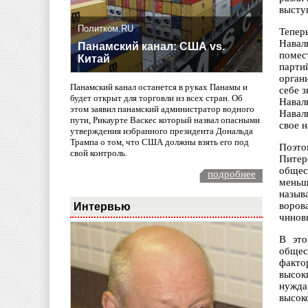
высту
Политком.RU
Тепер
Навал
Панамский канал: США vs.
помес
Китай
парти
орган
Панамский канал останется в руках Панамы и
себе 
будет открыт для торговли из всех стран. Об
Навал
этом заявил панамский администратор водного
Навал
пути, Рикаурте Васкес который назвал опасными
свое 
утверждения избранного президента Дональда
Трампа о том, что США должны взять его под
Поэто
свой контроль.
Питер
общес
подробнее
меньш
назыв
Интервью
воров
чинов
В это
общес
факто
высок
нужда
высок