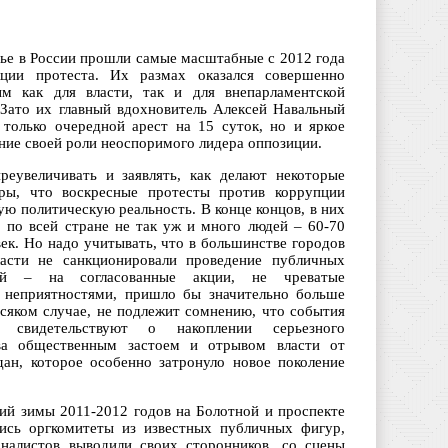
нье в России прошли самые масштабные с 2012 года
кции протеста. Их размах оказался совершенно
м как для власти, так и для внепарламентской
 Зато их главный вдохновитель Алексей Навальный
 только очередной арест на 15 суток, но и яркое
ние своей роли неоспоримого лидера оппозиции.
реувеличивать и заявлять, как делают некоторые
ры, что воскресные протесты против коррупции
ую политическую реальность. В конце концов, в них
о по всей стране не так уж и много людей – 60-70
ек. Но надо учитывать, что в большинстве городов
асти не санкционировали проведение публичных
ий – на согласованные акции, не чреватые
 неприятностями, пришло бы значительно больше
всяком случае, не подлежит сомнению, что события
свидетельствуют о накоплении серьезного
тва общественным застоем и отрывом власти от
дан, которое особенно затронуло новое поколение
ий зимы 2011-2012 годов на Болотной и проспекте
лись оргкомитеты из известных публичных фигур,
оналистов выводили своих сторонников, со сцены