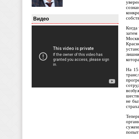
увере
созна
конкр
собст
Видео
Когда
затем
Москв
Красн
устан
лишни
котор
На 15
транс
прогр
сотру
возбу
шеств
не бы
страх
Тепер
орган
сужен
попыт