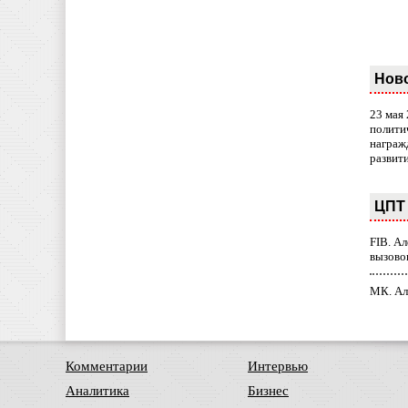
Нов
23 мая
полити
награж
развит
ЦПТ 
FIB. А
вызово
МК. Ал
Комментарии
Интервью
Аналитика
Бизнес