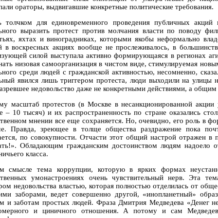
пали ораторы, выдвигавшие конкретные политические требования.
ь толчком для единовременного проведения публичных акций 
ьного выразить протест против молчания власти по поводу фи
тьях, яхтах и виноградниках, которыми якобы неформально вла
й в воскресных акциях вообще не прослеживалось, в большинств
изующей силой выступала активно формирующаяся в регионах агит
знать низовая самоорганизация в чистом виде, стимулируемая новы
ьного среди людей с гражданской активностью, несомненно, сказал
ьный явился лишь триггером протеста, люди выходили на улицы н
назревшее недовольство даже не конкретными действиями, а общим 
му масштаб протестов (в Москве в несанкционированной акции у
е – 10 тысяч) и их распространенность по стране оказались сто
твенном мнении все еще сохраняется. Но, очевидно, его роль в 
е. Правда, зреющее в толще общества раздражение пока почт
ается, по совокупности. Отчасти этот общий настрой отражен в 
ать!». Обладающим гражданским достоинством людям надоело о
ничьего класса.
м смысле тема коррупции, которую в ярких формах неустанн
твенных умонастроениях очень чувствительный нерв. Эта тем
ром недовольства властью, которая полностью отделилась от обще
ими заборами, ведет совершенно другой, «инопланетный» обра
м и заботам простых людей. Фраза Дмитрия Медведева «Денег нет
омерного и циничного отношения. А потому и сам Медведев