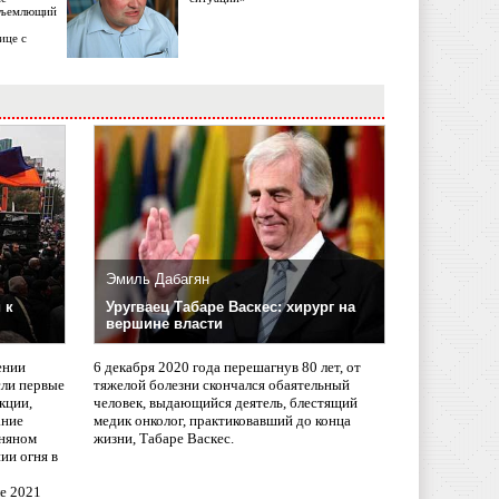
объемлющий
ице с
Эмиль Дабагян
 к
Уругваец Табаре Васкес: хирург на
вершине власти
ении
6 декабря 2020 года перешагнув 80 лет, от
сли первые
тяжелой болезни скончался обаятельный
кции,
человек, выдающийся деятель, блестящий
ание
медик онколог, практиковавший до конца
няном
жизни, Табаре Васкес.
ии огня в
ле 2021