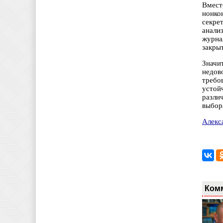
Вмест
нонко
секре
анали
журна
закры
Значи
недов
требо
устой
разли
выбор
Алекс
Ком