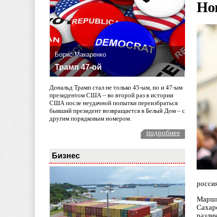
Но
Борис Макаренко
Трамп 47-ой
Дональд Трамп стал не только 45-ым, но и 47-ым
президентом США – во второй раз в истории
США после неудачной попытки переизбраться
бывший президент возвращается в Белый Дом – с
другим порядковым номером.
подробнее
Бизнес
росси
Марши
Сахар
разли