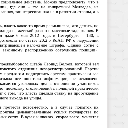
 социальное действие. Можно предположить, что в
и», где они – это не конкретный Медведев, не
вления, заинтересованная не в развитии страны, а в
власть какое-то время размышляла, что делать, но
манда на жесткий разгон и массовые задержания. В
м даже 6 мая 2012 года, в Петербурге – 130, в
протоколы по статье 20.2.5 КоАП РФ о нарушении
сматривающей наложение штрафа. Однако сотне с
 законному распоряжению сотрудника полиции»,
 предвыборного штаба Леонид Волков, который вел
ковского отделения незарегистрированной Партии
 предлогом подверглись арестам практически все
зъяла все носители информации, не исключено
 касается уголовных дел в отношении участников
о, поскольку столкновений с полицией практически
 о том, что власть сделала ставку на пробуждение
ного выхода на улицы.
ии протеста повсеместно, а в случае попыток их
ероятны целенаправленные усилия государства по
х сетях. В вузах и школах, скорее всего, усилятся