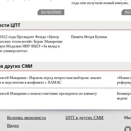
года они получили новый импульс.
подробнее
по
ости ЦПТ
 2022 года Президент Фонда «Центр
Памяти Игоря Бунина
ческих технологий» Борис Макаренко
ден Медалью НИУ ВШЭ «За вклад в
ие университета»
в других СМИ
лексей Макаркин - Израиль перед непростым выбором: анализ
«Новая 
в и перспектив в конфликте с ХАМАС
реформ
ексей Макаркин о новом советнике президента по климату
Коммерс
кодекс
Колонка экономиста
ЦПТ в других СМИ
Мы 
Видео