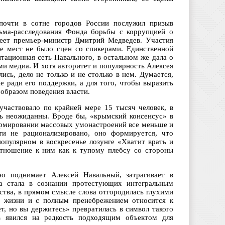
почти в сотне городов России послужил призыв
льма-расследования Фонда борьбы с коррупцией о
деет премьер-министр Дмитрий Медведев. Участия
е мест не было сцен со спикерами. Единственной
ационная сеть Навального, в остальном же дала о
ми медиа. И хотя авторитет и популярность Алексея
ись, дело не только и не столько в нем. Думается,
е ради его поддержки, а для того, чтобы выразить
образом поведения власти.
частвовало по крайней мере 15 тысяч человек, в
ль неожиданны. Вроде бы, «крымский консенсус» в
формировании массовых умонастроений все меньше и
и не рационализировано, оно формируется, что
популярном в воскресенье лозунге «Хватит врать и
тношение к ним как к тупому плебсу со стороны
о поднимает Алексей Навальный, затрагивает в
а стала в сознании протестующих интегральным
ства, в прямом смысле слова отгородилась глухими
з жизни и с полным пренебрежением относится к
, но вы держитесь» превратилась в символ такого
 явился на редкость подходящим объектом для