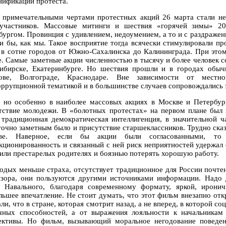
нификации протеста.
 примечательными чертами протестных акций 26 марта стали н
участников. Массовые митинги и шествия «горячей зимы» 20
бургом. Провинция с удивлением, недоумением, а то и с раздражени
и бы, как мы. Такое восприятие тогда всячески стимулировали п
 в сотне городов от Южно-Сахалинска до Калининграда. При этом
е. Самые заметные акции численностью в тысячу и более человек с
ибирске, Екатеринбурге. Но шествия прошли и в городах обыч
ове, Волгограде, Краснодаре. Вне зависимости от местн
оррупционной тематикой и в большинстве случаев сопровождались 
, но особенно в наиболее массовых акциях в Москве и Петербу
тствие молодежи. В «болотных протестах» на первом плане был к
 традиционная демократическая интеллигенция, в значительной ч
точно заметным было и присутствие старшеклассников. Трудно сказа
ыве. Наверное, если бы акции были согласованными, то
кционированность и связанный с ней риск неприятностей удержал
 или престарелых родителях и боязнью потерять хорошую работу.
одых меньше страха, отсутствует традиционное для России почтени
изора, они пользуются другими источниками информации. Надо
 Навального, благодаря современному формату, яркой, иронич
льшее впечатление. Не стоит думать, что этот фильм внезапно от
ли, что в стране, которая смотрит назад, а не вперед, в которой с
чных способностей, а от выражения лояльности к начальникам
ективы. Но фильм, вызывающий моральное негодование поведен