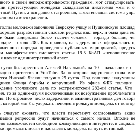
нного в своей неподконтрольности гражданам, мог стимулировать
нии протестующей молодежи складывается дихотомия «мы и он
етный Путин, а вся давно отстроенная, закостеневшая система упра
венном самосохранении.
 толпы молодежи заполнили Тверскую улицу и Пушкинскую площадь, 
 хорошо разработанный силовой рефлекс взял верх, и была дана ко
е были задержаны более тысячи человек – гораздо больше, че
одаре – около 200. Как правило, на задержанных оформлялись 
овленного порядка проведения публичных мероприятий, преду
м манифестантов вменяется статья 19.3 КоАП «неповиновение
ая влечет административный арест.
 суток был арестован Алексей Навальный, на 10 – начальник его
ляцию протестов в YouTube. За повторное нарушение глава мос
есса Николай Ляскин получил 25 суток. Под вопиюще надуманным
дники Фонда борьбы с коррупцией. Из офиса ФБК полиция и
ждение уголовного дела по экстремистской 282-ой статье. Что
ия, то за одним-двумя исключениями их возбуждение проблематичн
ло. Но огромное число задержаний и административных дел говорит
а, который мог бы удержать неподконтрольную молодежь от повтор
ь следует ожидать, что власти перестанут согласовывать акц
изации репрессии будут начинаться с самого начала. Вполне в
ию возможностей свободной коммуникации в интернете, в социальны
ки промывать мозги и наставлять молодежь на путь истинный.