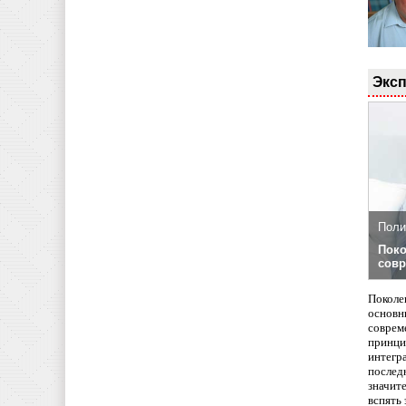
Эксп
Поли
Поко
совр
Поколе
основн
совреме
принци
интегр
послед
значит
вспять 