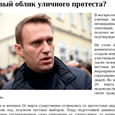
вый облик уличного протеста?
В воскресе
уличные а
неожиданны
оппозиции.
получил не
подтвержде
Не стоит п
комментато
создали нов
участвовал
тысяч челов
местные вл
мероприят
серьезными
людей. Во 
26 марта 
недовольс
своих граж
ян.
 и митинги 26 марта существенно отличались от протестных акц
ова под лозунгом честных выборов. Тогда подготовкой занима
чные организованные силы оппозиции от ультра-левых до наци