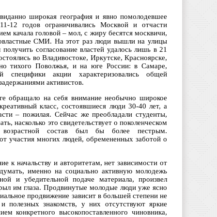
евиданно широкая география и явно помолодевшее
11-12 годов ограничивались Москвой и отчасти
ем качала головой – мол, с жиру бесятся москвичи,
ровластные СМИ. На этот раз люди вышли на улицы
 получить согласование властей удалось лишь в 21
остоялись во Владивостоке, Иркутске, Красноярске,
но тихого Поволжья, и на юге России: в Самаре,
ой специфики акции характеризовались общей
задержаниями активистов.
рге обращало на себя внимание необычно широкое
реативный класс, состоявшиеся люди 30-40 лет, а
асти – пожилая. Сейчас же преобладали студенты,
ть, насколько это свидетельствует о поколенческом
 возрастной состав был бы более пестрым.
 от участия многих людей, обремененных заботой о
е к начальству и авторитетам, нет зависимости от
 думать, именно на социально активную молодежь
ной и убедительной подаче материала, произвел
крыл им глаза. Продвинутые молодые люди уже ясно
оциальное продвижение зависит в большей степени не
 и полезных знакомств, у них отсутствуют яркие
ием конкретного высокопоставленного чиновника,