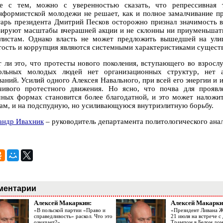
е с тем, можно с уверенностью сказать, что репрессивная 
нформистской молодежи не решает, как и полное замалчивание п
тарь президента Дмитрий Песков осторожно признал значимость 
зируют масштабы вчерашней акции и не склонны ни приуменьшать,
листам. Однако власть не может предложить вышедшей на улиц
тость и коррупция являются системными характеристиками сущес
т ли это, что протесты нового поколения, вступающего во взрослу
ольных молодых людей нет организационных структур, нет а
ваний. Усилий одного Алексея Навального, при всей его энергии и
чивого протестного движения. Но ясно, что почва для прояв
чных формах становится более благодатной, и это может наложит
ам, и на подспудную, но усиливающуюся внутриэлитную борьбу.
андр Ивахник
– руководитель департамента политологического ана
ментарии
Алексей Макаркин:
Алексей Макарки
«В польской партии «Право и
«Президент Ливана 
справедливость» раскол. Что это
21 июля на встрече 
означает?»
Трампом в Белом до