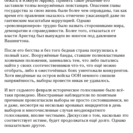
бежать в Южную Африку. Принять такое решение его
заставили толпы вооружённых повстанцев. Опасения главы
государства за свою жизнь были более чем оправданы, так как
время его правления оказалось отмечено ужасающей даже по
гаитянским масштабам коррупцией. Однако
«революционеров» трудно было назвать сторонниками мира,
демократии и справедливости. Более того, отказаться от
власти Аристид был вынужден во многом под давлением
Вашингтона.
После его бегства и без того бедная страна погрузилась в
полный хаос. Вооружённые банды, ставшие полновластными
хозяевами положения, занимались тем, что либо пытались
найти у своих соотечественников что-то, что ещё можно
отобрать, либо в ожесточённых боях уничтожали конкурентов.
Хотя введённые на остров войска ООН немного снизили
напряжённость, выборы провести никак не удавалось.
И вот седьмого февраля историческое голосование было всё-
таки проведено. Иностранные наблюдатели по понятным
причинам провозгласили выборы не просто состоявшимися, но
и даже, несмотря на несколько кровавых инцидентов в день
выборов и многочисленные случая неоднократного
голосования, вполне честными. Дискуссия о том, насколько это
соответствует истине, будет продолжаться ещё долго. Однако
показательно другое.