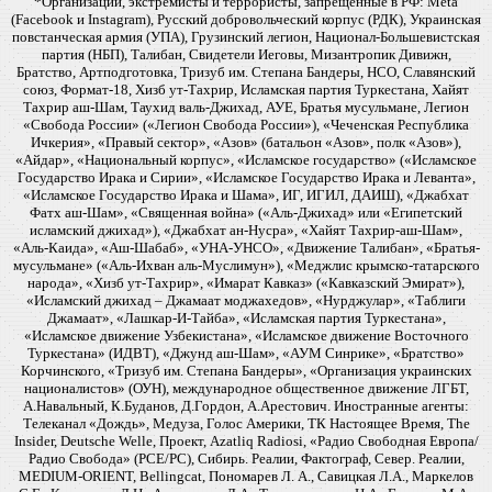
*Организации, экстремисты и террористы, запрещенные в РФ: Meta
(Facebook и Instagram), Русский добровольческий корпус (РДК), Украинская
повстанческая армия (УПА), Грузинский легион, Национал-Большевистская
партия (НБП), Талибан, Свидетели Иеговы, Мизантропик Дивижн,
Братство, Артподготовка, Тризуб им. Степана Бандеры, НСО, Славянский
союз, Формат-18, Хизб ут-Тахрир, Исламская партия Туркестана, Хайят
Тахрир аш-Шам, Таухид валь-Джихад, АУЕ, Братья мусульмане, Легион
«Свобода России» («Легион Свобода России»), «Чеченская Республика
Ичкерия», «Правый сектор», «Азов» (батальон «Азов», полк «Азов»),
«Айдар», «Национальный корпус», «Исламское государство» («Исламское
Государство Ирака и Сирии», «Исламское Государство Ирака и Леванта»,
«Исламское Государство Ирака и Шама», ИГ, ИГИЛ, ДАИШ), «Джабхат
Фатх аш-Шам», «Священная война» («Аль-Джихад» или «Египетский
исламский джихад»), «Джабхат ан-Нусра», «Хайят Тахрир-аш-Шам»,
«Аль-Каида», «Аш-Шабаб», «УНА-УНСО», «Движение Талибан», «Братья-
мусульмане» («Аль-Ихван аль-Муслимун»), «Меджлис крымско-татарского
народа», «Хизб ут-Тахрир», «Имарат Кавказ» («Кавказский Эмират»),
«Исламский джихад – Джамаат моджахедов», «Нурджулар», «Таблиги
Джамаат», «Лашкар-И-Тайба», «Исламская партия Туркестана»,
«Исламское движение Узбекистана», «Исламское движение Восточного
Туркестана» (ИДВТ), «Джунд аш-Шам», «АУМ Синрике», «Братство»
Корчинского, «Тризуб им. Степана Бандеры», «Организация украинских
националистов» (ОУН), международное общественное движение ЛГБТ,
А.Навальный, К.Буданов, Д.Гордон, А.Арестович. Иностранные агенты:
Телеканал «Дождь», Медуза, Голос Америки, ТК Настоящее Время, The
Insider, Deutsche Welle, Проект, Azatliq Radiosi, «Радио Свободная Европа/
Радио Свобода» (PCE/PC), Сибирь. Реалии, Фактограф, Север. Реалии,
MEDIUM-ORIENT, Bellingcat, Пономарев Л. А., Савицкая Л.А., Маркелов