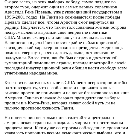
Скорее всего, на этих выборах победу, самое позднее во
втором туре, одержит один из самых верных соратников
Аристида Рене Преваль, уже руководивший государством в
1996-2001 годах. На Гаити не сомневаются: после победы
Преваль сделает всё, чтобы Аристид смог вернуться на
родину. Получается, что таким голосованием жители острова
недвусмысленно выразили своё неприятие политики
США.Многие эксперты отмечают, что вмешательство
Вашингтона в дела Гаити носит крайне неблагоприятный,
эпизодический характер: «плохого» президента американцы
помогли свергнуть, а что делать дальше, островитян не
надоумили. Более того, лишён был остров и достаточной
гуманитарной помощи от страны, президент которой в своей
последней инаугурационной речи обещал нести свободу всем
угнетённым народам мира.
Кто-то из влиятельных ныне в США неоконсерваторов мог бы
на это возразить, что озлобленные и нецивилизованные
гаитяне просто не понимают и не ценят благотворного влияния
Америки. Однако в начале февраля президентские выборы
прошли и в Коста-Рике, которая являет собой чуть ли не
полную противоположность Гаити.
На протяжении нескольких десятилетий эта центрально-
американская страна наслаждалась миром и относительным
процветанием. К тому же со строгим соблюдением сроков там
удавалось проводить весьма демократические выборы, что и