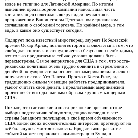
вовсе не типично для Латинской Америки. По итогам
нынешней предвыборной кампании наибольшая часть
костариканцев сплотилась вокруг идеи неучастия в
предложенном Вашингтоном Центральноамериканском
соглашении о свободной торговле. По крайней мере, в том
виде, в каком оно существует сегодня.
Лидирует пока известный миротворец, лауреат Нобелевской
премии Оскар Ариас, позиция которого заключается в том, что
свободная торговля и сотрудничество безусловно необходимы,
вот только предлагаемые сейчас условия должны быть
пересмотрены. Самое неприятное для США в том, что коста-
риканских политиков очень трудно обвинить в стремлении к
дешёвой популярности на основе антиамериканизма и левого
популизма в стиле Уго Чавеса. Просто в Коста-Рике, где
традиционно сильны умеющие работать предприниматели,
умеют считать свои деньги, а предлагаемый американский
проект несёт выгоды главным образом крупным концернам
США.
Похоже, что гаитянские и коста-риканские президентские
выборы подтвердили общую тенденцию последних лет:
страны Западного полушария, в своё время объявленного
США зоной своих исключительных интересов, претендуют на
всё большую самостоятельность. Вряд ли такое развитие
событий может порадовать администрацию Буша, в