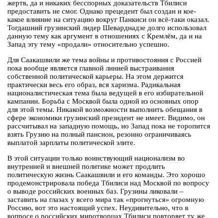
жертв, да и никаких бесспорных доказательств Тбилиси
предоставить не смог. Однако прецедент был создан и кое-
какое влияние на ситуацию вокруг Панкиси он всё-таки оказал.
Тогдашний грузинский лидер Шеварднадзе долго использовал
данную тему как аргумент в отношениях с Кремлём, да и на
Запад эту тему «продали» относительно успешно.
Для Саакашвили же тема войны и противостояния с Россией
пока вообще является главной линией выстраивания
собственной политической карьеры. На этом держится
практически весь его образ, вся харизма. Радикальная
националистическая тема была ведущей в его избирательной
кампании. Борьба с Москвой была одной из основных опор
для этой темы. Никакой возможности выполнить обещания в
сфере экономики грузинский президент не имеет. Видимо, он
рассчитывал на западную помощь, но Запад пока не торопится
взять Грузию на полный пансион, резонно ограничиваясь
выплатой зарплаты политической элите.
В этой ситуации только воинствующий национализм во
внутренней и внешней политике может продлить
политическую жизнь Саакашвили и его команды. Это хорошо
продемонстрировала победа Тбилиси над Москвой по вопросу
о выводе российских военных баз. Грузины ликовали –
заставить на глазах у всего мира так «прогнуться» огромную
Россию, вот это настоящий успех. Неудивительно, что в
вопросе о российских миротворцах Тбилиси повторяет ту же