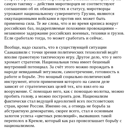
самую тактику – действия миротворцев не соответствуют
соглашению об их обязанностях и статусу, миротворцы
угрожают национальному суверенитету Грузии, являются
оккупационными войсками и против них может быть
применена сила. Те же слова, что и во время кризиса вокруг
российских баз, подкрепляемые похожими провокациями –
незаконное задержание российских военных, техники и грузов.
Если сработало тогда, то может сработать и сейчас.
Вообще, надо сказать, что в существующей ситуации
Саакашвили с точки зрения политических технологий ведёт
вполне грамотную тактическую игру. Другое дело, что у него
хромает стратегия. Национальная тема имеет бешеный
внутренний потенциал. За счёт этого можно порождать в
народе невиданный энтузиазм, самоотречение, готовность к
работе и борьбе. Это мощный социально-политический
инструмент, итоги применения которого на самом деле
зависят от стратегических целей тех, кто взял его на
вооружение. С помощью него, как с помощью молотка, можно
пробить голову, а можно построить дом. Национализм
фактически стал ведущей идеологией всех постсоветских
стран, кроме России. Именно он, а отнюдь не борьба за
абстрактную демократию, скорее всего, стал и основным
залогом успеха «цветных революций», вызвавших такой
переполох в Кремле, который как раз провозглашает борьбу с
национализмом.