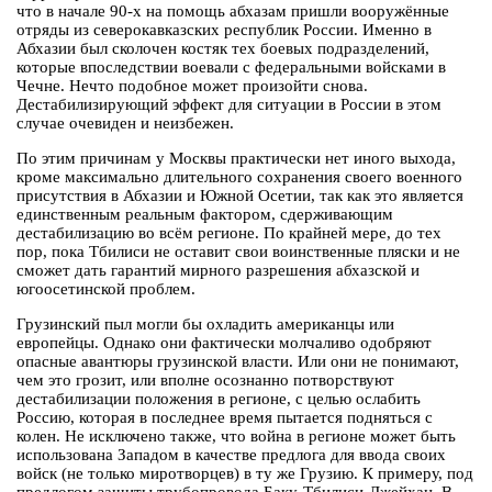
что в начале 90-х на помощь абхазам пришли вооружённые
отряды из северокавказских республик России. Именно в
Абхазии был сколочен костяк тех боевых подразделений,
которые впоследствии воевали с федеральными войсками в
Чечне. Нечто подобное может произойти снова.
Дестабилизирующий эффект для ситуации в России в этом
случае очевиден и неизбежен.
По этим причинам у Москвы практически нет иного выхода,
кроме максимально длительного сохранения своего военного
присутствия в Абхазии и Южной Осетии, так как это является
единственным реальным фактором, сдерживающим
дестабилизацию во всём регионе. По крайней мере, до тех
пор, пока Тбилиси не оставит свои воинственные пляски и не
сможет дать гарантий мирного разрешения абхазской и
югоосетинской проблем.
Грузинский пыл могли бы охладить американцы или
европейцы. Однако они фактически молчаливо одобряют
опасные авантюры грузинской власти. Или они не понимают,
чем это грозит, или вполне осознанно потворствуют
дестабилизации положения в регионе, с целью ослабить
Россию, которая в последнее время пытается подняться с
колен. Не исключено также, что война в регионе может быть
использована Западом в качестве предлога для ввода своих
войск (не только миротворцев) в ту же Грузию. К примеру, под