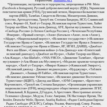
Разработчик:
Standarta.NET
*Организации, экстремисты и террористы, запрещенные в РФ: Meta
(Facebook и Instagram), Русский добровольческий корпус (РДК), Украинская
повстанческая армия (УПА), Грузинский легион, Национал-Большевистская
партия (НБП), Талибан, Свидетели Иеговы, Мизантропик Дивижн,
Братство, Артподготовка, Тризуб им. Степана Бандеры, НСО, Славянский
союз, Формат-18, Хизб ут-Тахрир, Исламская партия Туркестана, Хайят
Тахрир аш-Шам, Таухид валь-Джихад, АУЕ, Братья мусульмане, Легион
«Свобода России» («Легион Свобода России»), «Чеченская Республика
Ичкерия», «Правый сектор», «Азов» (батальон «Азов», полк «Азов»),
«Айдар», «Национальный корпус», «Исламское государство» («Исламское
Государство Ирака и Сирии», «Исламское Государство Ирака и Леванта»,
«Исламское Государство Ирака и Шама», ИГ, ИГИЛ, ДАИШ), «Джабхат
Фатх аш-Шам», «Священная война» («Аль-Джихад» или «Египетский
исламский джихад»), «Джабхат ан-Нусра», «Хайят Тахрир-аш-Шам»,
«Аль-Каида», «Аш-Шабаб», «УНА-УНСО», «Движение Талибан», «Братья-
мусульмане» («Аль-Ихван аль-Муслимун»), «Меджлис крымско-татарского
народа», «Хизб ут-Тахрир», «Имарат Кавказ» («Кавказский Эмират»),
«Исламский джихад – Джамаат моджахедов», «Нурджулар», «Таблиги
Джамаат», «Лашкар-И-Тайба», «Исламская партия Туркестана»,
«Исламское движение Узбекистана», «Исламское движение Восточного
Туркестана» (ИДВТ), «Джунд аш-Шам», «АУМ Синрике», «Братство»
Корчинского, «Тризуб им. Степана Бандеры», «Организация украинских
националистов» (ОУН), международное общественное движение ЛГБТ,
А.Навальный, К.Буданов, Д.Гордон, А.Арестович. Иностранные агенты:
Телеканал «Дождь», Медуза, Голос Америки, ТК Настоящее Время, The
Insider, Deutsche Welle, Проект, Azatliq Radiosi, «Радио Свободная Европа/
Радио Свобода» (PCE/PC), Сибирь. Реалии, Фактограф, Север. Реалии,