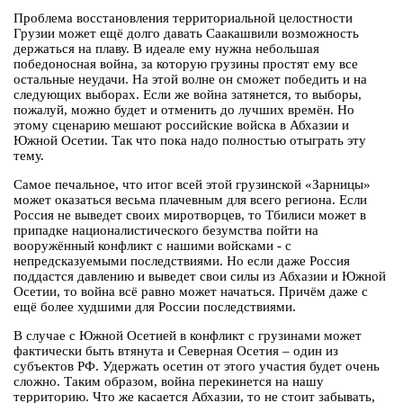
Проблема восстановления территориальной целостности
Грузии может ещё долго давать Саакашвили возможность
держаться на плаву. В идеале ему нужна небольшая
победоносная война, за которую грузины простят ему все
остальные неудачи. На этой волне он сможет победить и на
следующих выборах. Если же война затянется, то выборы,
пожалуй, можно будет и отменить до лучших времён. Но
этому сценарию мешают российские войска в Абхазии и
Южной Осетии. Так что пока надо полностью отыграть эту
тему.
Самое печальное, что итог всей этой грузинской «Зарницы»
может оказаться весьма плачевным для всего региона. Если
Россия не выведет своих миротворцев, то Тбилиси может в
припадке националистического безумства пойти на
вооружённый конфликт с нашими войсками - с
непредсказуемыми последствиями. Но если даже Россия
поддастся давлению и выведет свои силы из Абхазии и Южной
Осетии, то война всё равно может начаться. Причём даже с
ещё более худшими для России последствиями.
В случае с Южной Осетией в конфликт с грузинами может
фактически быть втянута и Северная Осетия – один из
субъектов РФ. Удержать осетин от этого участия будет очень
сложно. Таким образом, война перекинется на нашу
территорию. Что же касается Абхазии, то не стоит забывать,