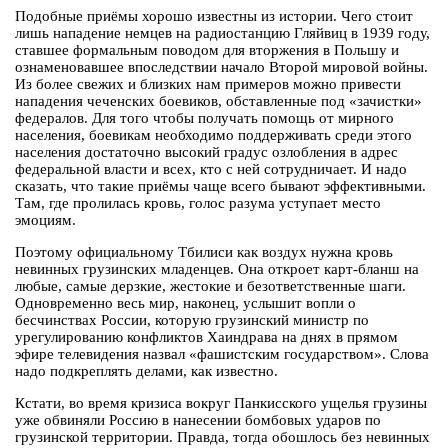
Подобные приёмы хорошо известны из истории. Чего стоит
лишь нападение немцев на радиостанцию Гляйвиц в 1939 году,
ставшее формальным поводом для вторжения в Польшу и
ознаменовавшее впоследствии начало Второй мировой войны.
Из более свежих и близких нам примеров можно привести
нападения чеченских боевиков, обставленные под «зачистки»
федералов. Для того чтобы получать помощь от мирного
населения, боевикам необходимо поддерживать среди этого
населения достаточно высокий градус озлобления в адрес
федеральной власти и всех, кто с ней сотрудничает. И надо
сказать, что такие приёмы чаще всего бывают эффективными.
Там, где пролилась кровь, голос разума уступает место
эмоциям.
Поэтому официальному Тбилиси как воздух нужна кровь
невинных грузинских младенцев. Она откроет карт-бланш на
любые, самые дерзкие, жестокие и безответственные шаги.
Одновременно весь мир, наконец, услышит вопли о
бесчинствах России, которую грузинский министр по
урегулированию конфликтов Хаиндрава на днях в прямом
эфире телевидения назвал «фашистским государством». Слова
надо подкреплять делами, как известно.
Кстати, во время кризиса вокруг Панкисского ущелья грузины
уже обвиняли Россию в нанесении бомбовых ударов по
грузинской территории. Правда, тогда обошлось без невинных