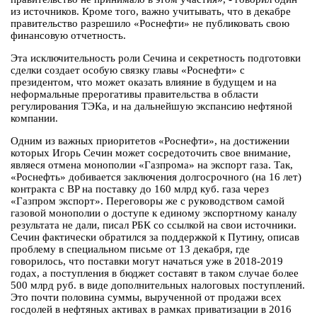
из источников. Кроме того, важно учитывать, что в декабре
правительство разрешило «Роснефти» не публиковать свою
финансовую отчетность.
Эта исключительность роли Сечина и секретность подготовки
сделки создает особую связку главы «Роснефти» с
президентом, что может оказать влияние в будущем и на
неформальные прерогативы правительства в области
регулирования ТЭКа, и на дальнейшую экспансию нефтяной
компании.
Одним из важных приоритетов «Роснефти», на достижении
которых Игорь Сечин может сосредоточить свое внимание,
являеся отмена монополии «Газпрома» на экспорт газа. Так,
«Роснефть» добивается заключения долгосрочного (на 16 лет)
контракта с BP на поставку до 160 млрд куб. газа через
«Газпром экспорт». Переговоры же с руководством самой
газовой монополии о доступе к единому экспортному каналу
результата не дали, писал РБК со ссылкой на свои источники.
Сечин фактически обратился за поддержкой к Путину, описав
проблему в специальном письме от 13 декабря, где
говорилось, что поставки могут начаться уже в 2018-2019
годах, а поступления в бюджет составят в таком случае более
500 млрд руб. в виде дополнительных налоговых поступлений.
Это почти половина суммы, вырученной от продажи всех
госдолей в нефтяных активах в рамках приватизации в 2016