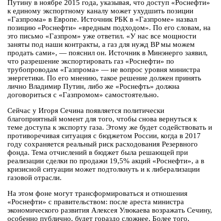
Путину в ноябре 2015 года, указывая, что доступ «Роснефти»
к единому экспортному каналу может ухудшить позиции
«Газпрома» в Европе. Источник РБК в «Газпроме» назвал
позицию «Роснефти» «вредным подходом». По его словам, на
это письмо «Газпром» уже ответил. «У нас все мощности
заняты под наши контракты, а газ для нужд BP мы можем
продать сами», — пояснил он. Источник в Минэнерго заявил,
что разрешение экспортировать газ «Роснефти» по
трубопроводам «Газпрома» — не вопрос уровня министра
энергетики. По его мнению, такое решение должен принять
лично Владимир Путин, либо же «Роснефть» должна
договориться с «Газпромом» самостоятельно.
Сейчас у Игоря Сечина появляется политически
благоприятный момент для того, чтобы снова вернуться к
теме доступа к экспорту газа. Этому же будет содействовать и
противоречивая ситуация с бюджетом России, когда в 2017
году сохраняется реальный риск расходования Резервного
фонда. Тема отчислений в бюджет была решающей при
реализации сделки по продажи 19,5% акций «Роснефти», а в
кризисной ситуации может подтолкнуть и к либерализации
газовой отрасли.
На этом фоне могут трансформироваться и отношения
«Роснефти» с правительством: после ареста министра
экономического развития Алексея Улюкаева возражать Сечину,
особенно публично, будет гораздо сложнее. Более того,