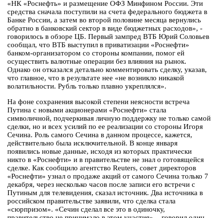
«НК «Роснефть» и размещение ОФЗ Минфином России. Эти
средства сначала поступили на счета федерального бюджета в
Банке России, а затем во второй половине месяца вернулись
обратно в банковский сектор в виде бюджетных расходов», -
говорилось в обзоре ЦБ. Первый зампред ВТБ Юрий Соловьев
сообщал, что ВТБ выступил в приватизации «Роснефти»
банком-организатором со стороны компании, помог ей
осуществить валютные операции без влияния на рынок.
Однако он отказался детально комментировать сделку, указав,
что главное, что в результате нее «не возникло никакой
волатильности. Рубль только плавно укреплялся».
На фоне сохранения высокой степени неясности встреча
Путина с новыми акционерами «Роснефти» стала
символичной, подчеркивая личную поддержку не только самой
сделки, но и всех усилий по ее реализации со стороны Игоря
Сечина. Роль самого Сечина в данном процессе, кажется,
действительно была исключительной. В конце января
появились новые данные, исходя из которых практически
никто в «Роснефти» и в правительстве не знал о готовящейся
сделке. Как сообщило агентство Reuters, совет директоров
«Роснефти» узнал о продаже акций от самого Сечина только 7
декабря, через несколько часов после записи его встречи с
Путиным для телевидения, сказал источник. Два источника в
российском правительстве заявили, что сделка стала
«сюрпризом». «Сечин сделал все это в одиночку,
правительство не принимало в этом участия», - говорил один