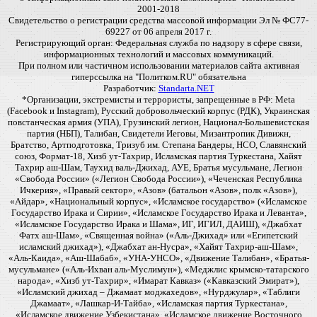
2001-2018
Свидетельство о регистрации средства массовой информации Эл № ФС77-
69227 от 06 апреля 2017 г.
Регистрирующий орган: Федеральная служба по надзору в сфере связи,
информационных технологий и массовых коммуникаций.
При полном или частичном использовании материалов сайта активная
гиперссылка на "Политком.RU" обязательна
Разработчик:
Standarta.NET
*Организации, экстремисты и террористы, запрещенные в РФ: Meta
(Facebook и Instagram), Русский добровольческий корпус (РДК), Украинская
повстанческая армия (УПА), Грузинский легион, Национал-Большевистская
партия (НБП), Талибан, Свидетели Иеговы, Мизантропик Дивижн,
Братство, Артподготовка, Тризуб им. Степана Бандеры, НСО, Славянский
союз, Формат-18, Хизб ут-Тахрир, Исламская партия Туркестана, Хайят
Тахрир аш-Шам, Таухид валь-Джихад, АУЕ, Братья мусульмане, Легион
«Свобода России» («Легион Свобода России»), «Чеченская Республика
Ичкерия», «Правый сектор», «Азов» (батальон «Азов», полк «Азов»),
«Айдар», «Национальный корпус», «Исламское государство» («Исламское
Государство Ирака и Сирии», «Исламское Государство Ирака и Леванта»,
«Исламское Государство Ирака и Шама», ИГ, ИГИЛ, ДАИШ), «Джабхат
Фатх аш-Шам», «Священная война» («Аль-Джихад» или «Египетский
исламский джихад»), «Джабхат ан-Нусра», «Хайят Тахрир-аш-Шам»,
«Аль-Каида», «Аш-Шабаб», «УНА-УНСО», «Движение Талибан», «Братья-
мусульмане» («Аль-Ихван аль-Муслимун»), «Меджлис крымско-татарского
народа», «Хизб ут-Тахрир», «Имарат Кавказ» («Кавказский Эмират»),
«Исламский джихад – Джамаат моджахедов», «Нурджулар», «Таблиги
Джамаат», «Лашкар-И-Тайба», «Исламская партия Туркестана»,
«Исламское движение Узбекистана», «Исламское движение Восточного