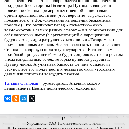
Экспансия «Роснефти» подкрепляется особой политической
поддержкой со стороны Владимира Путина, видящего в
поведении Сечина пример ответственной национально
ориентированной политики (что, вероятно, выражается,
прежде всего, в фокусировании на решении бюджетных
проблем). Это расширяет перед «Роснефтью» окно
возможностей в самых разных сферах – и в лоббировании для
себя налоговых льгот (с аргументацией о наращивании
будущей отдачи), и разрушения монополии «Газпрома», и
получения новых активов. Нельзя исключать и роста влияния
Сечина на кадровую политику государства. В то же время
подобный процесс неизбежно будет сопровождаться и ростом
числа конфликтных точек, которые придется разрешать
Путину лично. А учитывая близость Сечина к силовому
ресурсу, все это может вести к новым громким уголовным
делам или попыткам возбудить таковые.
Татьяна Становая
– руководитель Аналитического
департамента Центра политических технологий
18+
Учредитель - ЗАО "Политические технологии"
© Информационный сайт политических комментариев "Политком.RU"