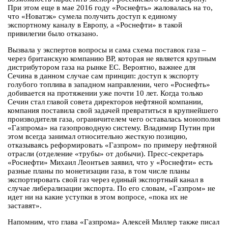
При этом еще в мае 2016 году «Роснефть» жаловалась на то,
что «Новатэк» сумела получить доступ к единому
экспортному каналу в Европу, а «Роснефти» в такой
привилегии было отказано.
Вызвала у экспертов вопросы и сама схема поставок газа –
через британскую компанию BP, которая не является крупным
дистрибутором газа на рынке ЕС. Вероятно, важнее для
Сечина в данном случае сам принцип: доступ к экспорту
голубого топлива в западном направлении, чего «Роснефть»
добивается на протяжении уже почти 10 лет. Когда только
Сечин стал главой совета директоров нефтяной компании,
компания поставила свой задачей превратиться в крупнейшего
производителя газа, ограничителем чего оставалась монополия
«Газпрома» на газопроводную систему. Владимир Путин при
этом всегда занимал относительно жесткую позицию,
отказываясь реформировать «Газпром» по примеру нефтяной
отрасли (отделение «трубы» от добычи). Пресс-секретарь
«Роснефти» Михаил Леонтьев заявил, что у «Роснефти» есть
разные планы по монетизации газа, в том числе планы
экспортировать свой газ через единый экспортный канал в
случае либерализации экспорта. По его словам, «Газпром» не
идет ни на какие уступки в этом вопросе, «пока их не
заставят».
Напомним, что глава «Газпрома» Алексей Миллер также писал