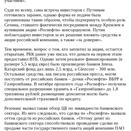
участием».
Судя по всему, сама встреча инвесторов с Путиным
готовилась заранее, однако форма ее подачи была
организована таким образом, чтобы подчеркнуть особую роль
Сечина, ставшего фактически посредником между Кремлем и
купившим акции «Роснефти» консорциумом. Путин
поблагодарил инвесторов за их решение вложить средства в
акции российской компании, а также «за доверие».
Тем временем, вопрос о том, кто заплатил за акции, остается
открытым. РБК ранее уже писал, что деньги на первом этапе
предоставил ВТБ. Однако затем реальное финансирование (в
размере 5,5 млрд евро) было произведено банком Intesa.
Катарский фонд дал лишь 2,5 млрд, а Glencore – 300 млн.
Остальные средства, как писала российская пресса, могли
поступить от российских банков – дочки «Роснефти» ВБРР и
Газпромбанка. В октябре прошлого года «Роснефть» получила
специальное разрешение хранить в «Газпромбанке» до 1,8
триллиона рублей: размещение депозитов могло быть
дополнительной страховкой по кредиту.
Резонанс вызвал также обзор ЦБ по ликвидности банковского
сектора. Из него следовало, что сделка по «Роснефти» вызвала
отток средств из российских банков. «Оттоку денег из
банковского сектора способствовало проведение сделки по
продаже части государственного пакета акций компании ПАО