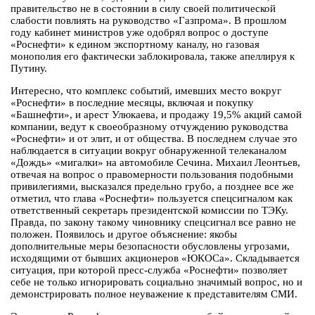
правительство не в состоянии в силу своей политической
слабости повлиять на руководство «Газпрома». В прошлом
году кабинет министров уже одобрял вопрос о доступе
«Роснефти» к едином экспортному каналу, но газовая
монополия его фактически заблокировала, также апеллируя к
Путину.
Интересно, что комплекс событий, имевших место вокруг
«Роснефти» в последние месяцы, включая и покупку
«Башнефти», и арест Улюкаева, и продажу 19,5% акций самой
компании, ведут к своеобразному отчуждению руководства
«Роснефти» и от элит, и от общества. В последнем случае это
наблюдается в ситуации вокруг обнаруженной телеканалом
«Дождь» «мигалки» на автомобиле Сечина. Михаил Леонтьев,
отвечая на вопрос о правомерности пользования подобными
привилегиями, высказался предельно грубо, а позднее все же
отметил, что глава «Роснефти» пользуется спецсигналом как
ответственный секретарь президентской комиссии по ТЭКу.
Правда, по закону такому чиновнику спецсигнал все равно не
положен. Появилось и другое объяснение: якобы
дополнительные меры безопасности обусловлены угрозами,
исходящими от бывших акционеров «ЮКОСа». Складывается
ситуация, при которой пресс-служба «Роснефти» позволяет
себе не только игнорировать социально значимый вопрос, но и
демонстрировать полное неуважение к представителям СМИ.