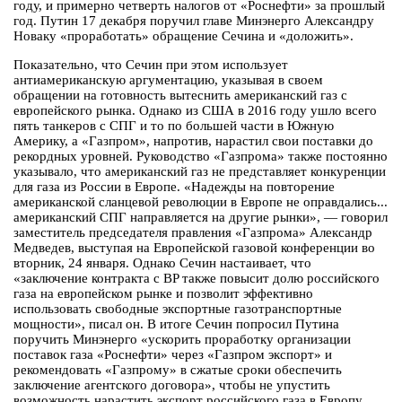
году, и примерно четверть налогов от «Роснефти» за прошлый
год. Путин 17 декабря поручил главе Минэнерго Александру
Новаку «проработать» обращение Сечина и «доложить».
Показательно, что Сечин при этом использует
антиамериканскую аргументацию, указывая в своем
обращении на готовность вытеснить американский газ с
европейского рынка. Однако из США в 2016 году ушло всего
пять танкеров с СПГ и то по большей части в Южную
Америку, а «Газпром», напротив, нарастил свои поставки до
рекордных уровней. Руководство «Газпрома» также постоянно
указывало, что американский газ не представляет конкуренции
для газа из России в Европе. «Надежды на повторение
американской сланцевой революции в Европе не оправдались...
американский СПГ направляется на другие рынки», — говорил
заместитель председателя правления «Газпрома» Александр
Медведев, выступая на Европейской газовой конференции во
вторник, 24 января. Однако Сечин настаивает, что
«заключение контракта с BP также повысит долю российского
газа на европейском рынке и позволит эффективно
использовать свободные экспортные газотранспортные
мощности», писал он. В итоге Сечин ​попросил Путина
поручить Минэнерго «ускорить проработку организации
поставок газа «Роснефти» через «Газпром экспорт» и
рекомендовать «Газпрому» в сжатые сроки обеспечить
заключение агентского договора», чтобы не упустить
возможность нарастить экспорт российского газа в Европу.