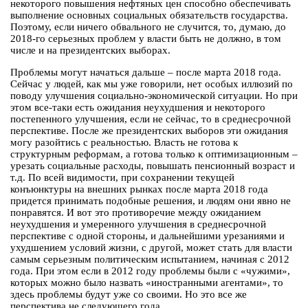
некоторого повышения нефтяных цен способно обеспечивать
выполнение основных социальных обязательств государства.
Поэтому, если ничего обвального не случится, то, думаю, до
2018-го серьезных проблем у власти быть не должно, в том
числе и на президентских выборах.
Проблемы могут начаться дальше – после марта 2018 года.
Сейчас у людей, как мы уже говорили, нет особых иллюзий по
поводу улучшения социально-экономической ситуации. Но при
этом все-таки есть ожидания неухудшения и некоторого
постепенного улучшения, если не сейчас, то в среднесрочной
перспективе. После же президентских выборов эти ожидания
могу разойтись с реальностью. Власть не готова к
структурным реформам, а готова только к оптимизационным –
урезать социальные расходы, повышать пенсионный возраст и
т.д. По всей видимости, при сохранении текущей
конъюнктуры на внешних рынках после марта 2018 года
придется принимать подобные решения, и людям они явно не
понравятся. И вот это противоречие между ожиданием
неухудшения и умеренного улучшения в среднесрочной
перспективе с одной стороны, и дальнейшими урезаниями и
ухудшением условий жизни, с другой, может стать для власти
самым серьезным политическим испытанием, начиная с 2012
года. При этом если в 2012 году проблемы были с «чужими»,
которых можно было назвать «иностранными агентами», то
здесь проблемы будут уже со своими. Но это все же
перспектива не следующего года.