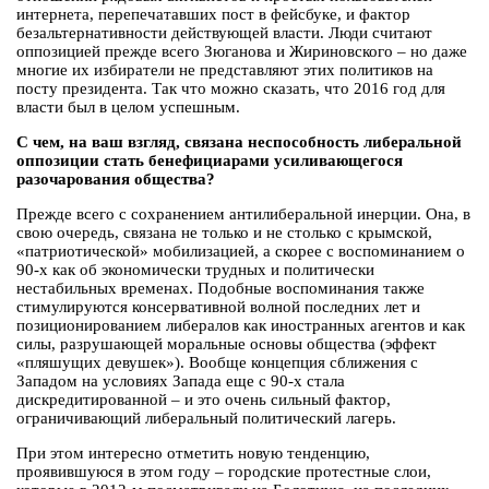
интернета, перепечатавших пост в фейсбуке, и фактор
безальтернативности действующей власти. Люди считают
оппозицией прежде всего Зюганова и Жириновского – но даже
многие их избиратели не представляют этих политиков на
посту президента. Так что можно сказать, что 2016 год для
власти был в целом успешным.
С чем, на ваш взгляд, связана неспособность либеральной
оппозиции стать бенефициарами усиливающегося
разочарования общества?
Прежде всего с сохранением антилиберальной инерции. Она, в
свою очередь, связана не только и не столько с крымской,
«патриотической» мобилизацией, а скорее с воспоминанием о
90-х как об экономически трудных и политически
нестабильных временах. Подобные воспоминания также
стимулируются консервативной волной последних лет и
позиционированием либералов как иностранных агентов и как
силы, разрушающей моральные основы общества (эффект
«пляшущих девушек»). Вообще концепция сближения с
Западом на условиях Запада еще с 90-х стала
дискредитированной – и это очень сильный фактор,
ограничивающий либеральный политический лагерь.
При этом интересно отметить новую тенденцию,
проявившуюся в этом году – городские протестные слои,