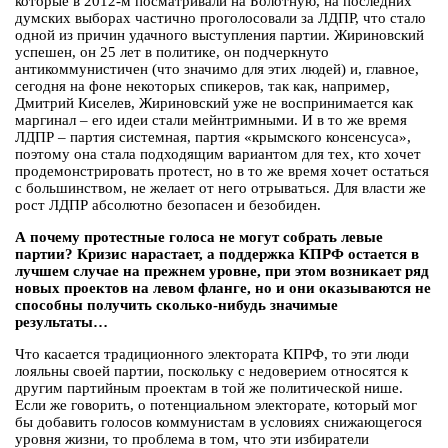
которые в 2012-м посматривали на Болотную, на последних
думских выборах частично проголосовали за ЛДПР, что стало
одной из причин удачного выступления партии. Жириновский
успешен, он 25 лет в политике, он подчеркнуто
антикоммунистичен (что значимо для этих людей) и, главное,
сегодня на фоне некоторых спикеров, так как, например,
Дмитрий Киселев, Жириновский уже не воспринимается как
маргинал – его идеи стали мейнтримными. И в то же время
ЛДПР – партия системная, партия «крымского консенсуса»,
поэтому она стала подходящим вариантом для тех, кто хочет
продемонстрировать протест, но в то же время хочет остаться
с большинством, не желает от него отрываться. Для власти же
рост ЛДПР абсолютно безопасен и безобиден.
А почему протестные голоса не могут собрать левые
партии? Кризис нарастает, а поддержка КПРФ остается в
лучшем случае на прежнем уровне, при этом возникает ряд
новых проектов на левом фланге, но и они оказываются не
способны получить сколько-нибудь значимые
результаты…
Что касается традиционного электората КПРФ, то эти люди
лояльны своей партии, поскольку с недоверием относятся к
другим партийным проектам в той же политической нише.
Если же говорить, о потенциальном электорате, который мог
бы добавить голосов коммунистам в условиях снижающегося
уровня жизни, то проблема в том, что эти избиратели