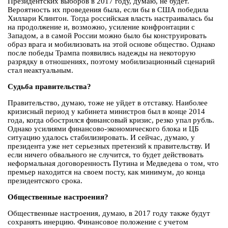
Президентских выборов в 2017 году, думаю, не будет.
Вероятность их проведения была, если бы в США победила
Хиллари Клинтон. Тогда российская власть настраивалась бы
на продолжение и, возможно, усиление конфронтации с
Западом, а в самой России можно было бы конструировать
образ врага и мобилизовать на этой основе общество. Однако
после победы Трампа появились надежды на некоторую
разрядку в отношениях, поэтому мобилизационный сценарий
стал неактуальным.
Судьба правительства?
Правительство, думаю, тоже не уйдет в отставку. Наиболее
кризисный период у кабинета министров был в конце 2014
года, когда обострился финансовый кризис, резко упал рубль.
Однако усилиями финансово-экономического блока и ЦБ
ситуацию удалось стабилизировать. И сейчас, думаю, у
президента уже нет серьезных претензий к правительству. И
если ничего обвального не случится, то будет действовать
неформальная договоренность Путина и Медведева о том, что
премьер находится на своем посту, как минимум, до конца
президентского срока.
Общественные настроения?
Общественные настроения, думаю, в 2017 году также будут
сохранять инерцию. Финансовое положение с учетом