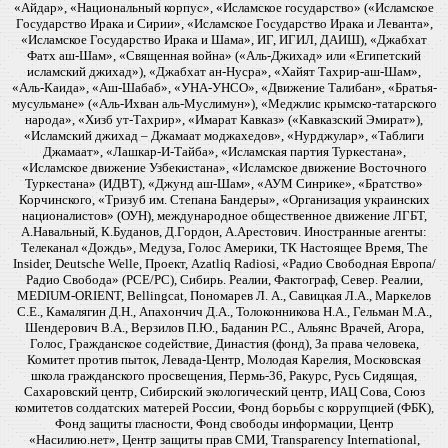
«Айдар», «Национальный корпус», «Исламское государство» («Исламское
Государство Ирака и Сирии», «Исламское Государство Ирака и Леванта»,
«Исламское Государство Ирака и Шама», ИГ, ИГИЛ, ДАИШ), «Джабхат
Фатх аш-Шам», «Священная война» («Аль-Джихад» или «Египетский
исламский джихад»), «Джабхат ан-Нусра», «Хайят Тахрир-аш-Шам»,
«Аль-Каида», «Аш-Шабаб», «УНА-УНСО», «Движение Талибан», «Братья-
мусульмане» («Аль-Ихван аль-Муслимун»), «Меджлис крымско-татарского
народа», «Хизб ут-Тахрир», «Имарат Кавказ» («Кавказский Эмират»),
«Исламский джихад – Джамаат моджахедов», «Нурджулар», «Таблиги
Джамаат», «Лашкар-И-Тайба», «Исламская партия Туркестана»,
«Исламское движение Узбекистана», «Исламское движение Восточного
Туркестана» (ИДВТ), «Джунд аш-Шам», «АУМ Синрике», «Братство»
Корчинского, «Тризуб им. Степана Бандеры», «Организация украинских
националистов» (ОУН), международное общественное движение ЛГБТ,
А.Навальный, К.Буданов, Д.Гордон, А.Арестович. Иностранные агенты:
Телеканал «Дождь», Медуза, Голос Америки, ТК Настоящее Время, The
Insider, Deutsche Welle, Проект, Azatliq Radiosi, «Радио Свободная Европа/
Радио Свобода» (PCE/PC), Сибирь. Реалии, Фактограф, Север. Реалии,
MEDIUM-ORIENT, Bellingcat, Пономарев Л. А., Савицкая Л.А., Маркелов
С.Е., Камалягин Д.Н., Апахончич Д.А., Толоконникова Н.А., Гельман М.А.,
Шендерович В.А., Верзилов П.Ю., Баданин Р.С., Альянс Врачей, Агора,
Голос, Гражданское содействие, Династия (фонд), За права человека,
Комитет против пыток, Левада-Центр, Молодая Карелия, Московская
школа гражданского просвещения, Пермь-36, Ракурс, Русь Сидящая,
Сахаровский центр, Сибирский экологический центр, ИАЦ Сова, Союз
комитетов солдатских матерей России, Фонд борьбы с коррупцией (ФБК),
Фонд защиты гласности, Фонд свободы информации, Центр
«Насилию.нет», Центр защиты прав СМИ, Transparency International,