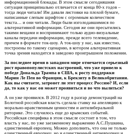
информационной блокады. В этом смысле сегодняшняя
ситуация принципиально отличается от конца 80-х годов –
тогда люди читали! Им давали листовки на плохой бумаге,
написанные слепым шрифтом с огромным количеством
текста… и они читали. Люди были изголодавшимися по
альтернативной информации. Сегодня же они пресытились
такими вещами и воспринимают только аудио-визуальные
каналы передачи информации, прежде всего телевидение,
причем в формате ток-шоу. А ток-шоу у нас, как известно,
построены по такому сценарию, в котором альтернативная
точка зрения находится в заведомо проигрышном положении.
За последнее время в западном мире отмечается серьезный
рост правопопулистских настроений, что уже привело к
победе Дональда Трампа в США, к росту поддержки
Марин Ле Пен во Франции, к Брекзиту в Великобритании.
Как вы считаете, затронет ли этот процесс Россию? И, если
да, то как у нас он может проявиться и во что вылиться?
А он уже проявился. В 2012 году в разгар демонстраций на
Болотной российская власть сделала ставку на апелляцию к
морально-нравственным ценностям и антилиберальной
риторике. Это случилось еще до крымских событий.
Российская специфика в этом смысле состоит в том, что
власть у нас, по уже заезженному выражению А.С.Пушкина,
единственный европеец. Можно дополнить, что она не только
единственный европеец, но и единственный антиевропеец и