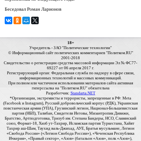
Беседовал Роман Ларионов
18+
Учредитель - ЗАО "Политические технологии"
© Информационный сайт политических комментариев "Политком.RU"
2001-2018
Свидетельство о регистрации средства массовой информации Эл № ФС77-
69227 от 06 апреля 2017 г.
Регистрирующий орган: Федеральная служба по надзору в сфере связи,
информационных технологий и массовых коммуникаций.
При полном или частичном использовании материалов сайта активная
гиперссылка на "Политком.RU" обязательна
Разработчик:
Standarta.NET
*Организации, экстремисты и террористы, запрещенные в РФ: Meta
(Facebook и Instagram), Русский добровольческий корпус (РДК), Украинская
повстанческая армия (УПА), Грузинский легион, Национал-Большевистская
партия (НБП), Талибан, Свидетели Иеговы, Мизантропик Дивижн,
Братство, Артподготовка, Тризуб им. Степана Бандеры, НСО, Славянский
союз, Формат-18, Хизб ут-Тахрир, Исламская партия Туркестана, Хайят
Тахрир аш-Шам, Таухид валь-Джихад, АУЕ, Братья мусульмане, Легион
«Свобода России» («Легион Свобода России»), «Чеченская Республика
Ичкерия», «Правый сектор», «Азов» (батальон «Азов», полк «Азов»),