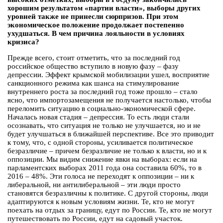
хорошим результатом «партии власти», выборы других
уровней также не принесли сюрпризов. При этом
экономическое положение продолжает постепенно
ухудшаться. В чем причина лояльности в условиях
кризиса?
Прежде всего, стоит отметить, что за последний год
российское общество вступило в новую фазу – фазу
депрессии. Эффект крымской мобилизации ушел, восприятие
санкционного режима как шанса на стимулирование
внутреннего роста за последний год тоже прошло – стало
ясно, что импортозамещения не получается настолько, чтобы
переломить ситуацию в социально-экономической сфере.
Началась новая стадия – депрессия. То есть люди стали
осознавать, что ситуация не только не улучшается, но и не
будет улучшаться в ближайшей перспективе. Все это приводит
к тому, что, с одной стороны, усиливается политическое
безразличие – причем безразличие не только к власти, но и к
оппозиции. Мы видим снижение явки на выборах: если на
парламентских выборах 2011 года она составила 60%, то в
2016 – 48%. Эти голоса не переходят к оппозиции – ни к
либеральной, ни антилиберальной – эти люди просто
становятся безразличны к политике. С другой стороны, люди
адаптируются к новым условиям жизни. Те, кто не могут
поехать на отдых за границу, едут по России. Те, кто не могут
путешествовать по России, едут на садовый участок.