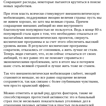
Сокращают расходы, некоторые пытаются крутиться в поиске
новых заработков.
При этом власть всячески стимулирует внешнеполитическую
мобилизацию, поддерживая эмоцию величия страны: пусть мы
не живем хорошо, но зато мы великая страна. Причем
сокращение внешних амбиций во имя внутреннего
благополучия популярностью не пользуется. Ведь в конце 80-х
популярной стала идея о том, что необходимо отказаться от
масштабных внешнеполитических проектов, свернуть
космические программы и за счет этого обеспечить высокий
уровень жизни. В результате космические программы
сократили, отказались от союзников, а жить лучше не стали.
Теперь люди считают, что, если сейчас отказаться от своих
амбиций, то все равно это не поможет справиться с
экономическими проблемами, зато в итоге мы и потеряем
шанс стать великой страной и лучше жить тоже не станем.
Так что внешнеполитическая мобилизация слабеет, эмоций
становится меньше, но все равно ощущение величия
сохраняется, так как связано с более глубинными чувствами,
чем просто крымский эффект.
Можно отметить и целый ряд других факторов, также не
способствующих протестной активности: это и банальный
страх после нескольких показательных уголовных дел в
отношении рядовых активистов и простых пользователей