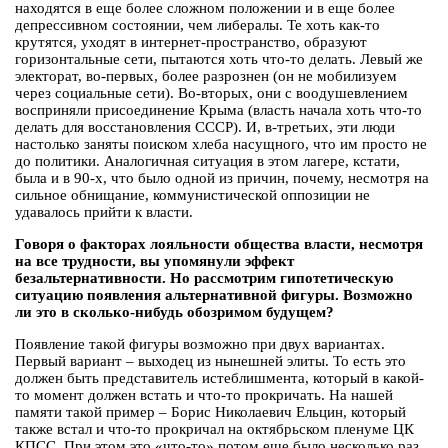
находятся в еще более сложном положении и в еще более
депрессивном состоянии, чем либералы. Те хоть как-то
крутятся, уходят в интернет-пространство, образуют
горизонтальные сети, пытаются хоть что-то делать. Левый же
электорат, во-первых, более разрознен (он не мобилизуем
через социальные сети). Во-вторых, они с воодушевлением
восприняли присоединение Крыма (власть начала хоть что-то
делать для восстановления СССР). И, в-третьих, эти люди
настолько заняты поиском хлеба насущного, что им просто не
до политики. Аналогичная ситуация в этом лагере, кстати,
была и в 90-х, что было одной из причин, почему, несмотря на
сильное обнищание, коммунистической оппозиции не
удавалось прийти к власти.
Говоря о факторах лояльности общества власти, несмотря
на все трудности, вы упомянули эффект
безальтернативности. Но рассмотрим гипотетическую
ситуацию появления альтернативной фигуры. Возможно
ли это в сколько-нибудь обозримом будущем?
Появление такой фигуры возможно при двух вариантах.
Первый вариант – выходец из нынешней элиты. То есть это
должен быть представитель истеблишмента, который в какой-
то момент должен встать и что-то прокричать. На нашей
памяти такой пример – Борис Николаевич Ельцин, который
также встал и что-то прокричал на октябрьском пленуме ЦК
КПСС. При этом это «что-то» потом еще было несколько раз