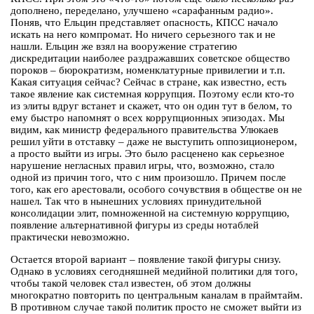
дополнено, переделано, улучшено «сарафанным радио».
Поняв, что Ельцин представляет опасность, КПСС начало
искать на него компромат. Но ничего серьезного так и не
нашли. Ельцин же взял на вооружение стратегию
дискредитации наиболее раздражавших советское общество
пороков – бюрократизм, номенклатурные привилегии и т.п.
Какая ситуация сейчас? Сейчас в стране, как известно, есть
такое явление как системная коррупция. Поэтому если кто-то
из элиты вдруг встанет и скажет, что он один тут в белом, то
ему быстро напомнят о всех коррупционных эпизодах. Мы
видим, как министр федерального правительства Улюкаев
решил уйти в отставку – даже не выступить оппозиционером,
а просто выйти из игры. Это было расценено как серьезное
нарушение негласных правил игры, что, возможно, стало
одной из причин того, что с ним произошло. Причем после
того, как его арестовали, особого сочувствия в обществе он не
нашел. Так что в нынешних условиях принудительной
консолидации элит, помноженной на системную коррупцию,
появление альтернативной фигуры из среды нотаблей
практически невозможно.
Остается второй вариант – появление такой фигуры снизу.
Однако в условиях сегодняшней медийной политики для того,
чтобы такой человек стал известен, об этом должны
многократно повторить по центральным каналам в праймтайм.
В противном случае такой политик просто не сможет выйти из