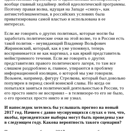
вообще главный хедлайнер любой идеологической программы.
Поэтому правая волна, идущая на Западе «снизу», как
антиистеблишментная, в российских условиях была
приватизирована самой властью и использована в ее
интересах.
Если же говорить о других политиках, которые могли бы
заработать политические очки на этой волне, то в России есть
такой политик – неувядающий Владимир Вольфович
Жириновский, который, как я уже упомянул, теперь
воспринимается не как маргинал, а как яркий представитель
мейнстримного течения. Если же говорить о других
представителях правого политического лагеря, то там все
слишком раздроблено и, главное, упираются в проблему
информационной изоляции, о которой мы уже говорили.
Возьмем, например, фигуру Стрелкова, который был довольно
популярен в период своей воинской славы. Но когда он
попытался заняться политической деятельностью в России, то
его просто никто не воспринял – в телевизоре-то его не было,
о его проектах просто никто и не узнал.
И напоследок хотелось бы услышать прогноз на новый
2017 год. Начнем с давно мусирующихся слухах о том, что,
якобы, президентские выборы могут быть проведены уже
в следующем году. Какова вероятность такого сценария?