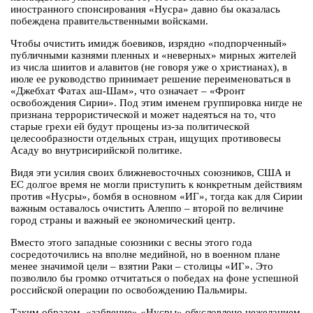
иностранного спонсирования «Нусра» давно бы оказалась
побеждена правительственными войсками.
Чтобы очистить имидж боевиков, изрядно «подпорченный»
публичными казнями пленных и «неверных» мирных жителей
из числа шиитов и алавитов (не говоря уже о христианах), в
июле ее руководство принимает решение переименоваться в
«Джебхат Фатах аш-Шам», что означает – «Фронт
освобождения Сирии». Под этим именем группировка нигде не
признана террористической и может надеяться на то, что
старые грехи ей будут прощены из-за политической
целесообразности отдельных стран, ищущих противовесы
Асаду во внутрисирийской политике.
Видя эти усилия своих ближневосточных союзников, США и
ЕС долгое время не могли приступить к конкретным действиям
против «Нусры», бомбя в основном «ИГ», тогда как для Сирии
важным оставалось очистить Алеппо – второй по величине
город страны и важный ее экономический центр.
Вместо этого западные союзники с весны этого года
сосредоточились на вполне медийной, но в военном плане
менее значимой цели – взятии Раки – столицы «ИГ». Это
позволило бы громко отчитаться о победах на фоне успешной
российской операции по освобождению Пальмиры.
Таким образом, «забвение» «Нусры» обусловлено нежеланием