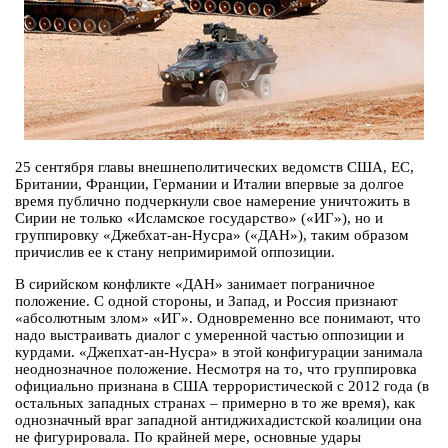
25 сентября главы внешнеполитических ведомств США, ЕС,
Британии, Франции, Германии и Италии впервые за долгое
время публично подчеркнули свое намерение уничтожить в
Сирии не только «Исламское государство» («ИГ»), но и
группировку «Джебхат-ан-Нусра» («ДАН»), таким образом
причислив ее к стану непримиримой оппозиции.
В сирийском конфликте «ДАН» занимает пограничное
положение. С одной стороны, и Запад, и Россия признают
«абсолютным злом» «ИГ». Одновременно все понимают, что
надо выстраивать диалог с умеренной частью оппозиции и
курдами. «Джепхат-ан-Нусра» в этой конфигурации занимала
неоднозначное положение. Несмотря на то, что группировка
официально признана в США террористической с 2012 года (в
остальных западных странах – примерно в то же время), как
однозначный враг западной антиджихадистской коалиции она
не фигурировала. По крайней мере, основные удары