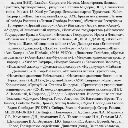
партия (НБП), Талибан, Свидетели Иеговы, Мизантропик Дивижн,
Братство, Артподготовка, Тризуб им. Степана Бандеры, НСО, Славянский
союз, Формат-18, Хизб ут-Тахрир, Исламская партия Туркестана, Хайят
Тахрир аш-Шам, Таухид валь-Джихад, АУЕ, Братья мусульмане, Легион
«Свобода России» («Легион Свобода России»), «Чеченская Республика
Ичкерия», «Правый сектор», «Азов» (батальон «Азов», полк «Азов»),
«Айдар», «Национальный корпус», «Исламское государство» («Исламское
Государство Ирака и Сирии», «Исламское Государство Ирака и Леванта»,
«Исламское Государство Ирака и Шама», ИГ, ИГИЛ, ДАИШ), «Джабхат
Фатх аш-Шам», «Священная война» («Аль-Джихад» или «Египетский
исламский джихад»), «Джабхат ан-Нусра», «Хайят Тахрир-аш-Шам»,
«Аль-Каида», «Аш-Шабаб», «УНА-УНСО», «Движение Талибан», «Братья-
мусульмане» («Аль-Ихван аль-Муслимун»), «Меджлис крымско-татарского
народа», «Хизб ут-Тахрир», «Имарат Кавказ» («Кавказский Эмират»),
«Исламский джихад – Джамаат моджахедов», «Нурджулар», «Таблиги
Джамаат», «Лашкар-И-Тайба», «Исламская партия Туркестана»,
«Исламское движение Узбекистана», «Исламское движение Восточного
Туркестана» (ИДВТ), «Джунд аш-Шам», «АУМ Синрике», «Братство»
Корчинского, «Тризуб им. Степана Бандеры», «Организация украинских
националистов» (ОУН), международное общественное движение ЛГБТ,
А.Навальный, К.Буданов, Д.Гордон, А.Арестович. Иностранные агенты:
Телеканал «Дождь», Медуза, Голос Америки, ТК Настоящее Время, The
Insider, Deutsche Welle, Проект, Azatliq Radiosi, «Радио Свободная Европа/
Радио Свобода» (PCE/PC), Сибирь. Реалии, Фактограф, Север. Реалии,
MEDIUM-ORIENT, Bellingcat, Пономарев Л. А., Савицкая Л.А., Маркелов
С.Е., Камалягин Д.Н., Апахончич Д.А., Толоконникова Н.А., Гельман М.А.,
Шендерович В.А., Верзилов П.Ю., Баданин Р.С., Альянс Врачей, Агора,
Голос, Гражданское содействие, Династия (фонд), За права человека,