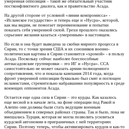
умеренная оппозиция – такой же обязательный участник
постконфликтного диалога, как и правительство Асада.
На другой стороне от условной «линии компромисса» -
«Исламское государство» и теперь еще и «Нусра», которой,
как мы видим, не помогает переименование и попытки
показать себя умеренной силой. Грехи прошлого оказались
серьезнее желания казаться «умеренным» в настоящем.
Но если и она будет выведена за скобки мирного процесса в
Сирии, то с точки зрения США и их союзников военно-
политическая картина в Сирии становится «хромой» - в пользу
Асада. Поскольку сейчас наиболее боеспособные
антиасадовские группировки – это ИГ и «Нусра». ССА
самостоятельно не может оказать армии полноценного
сопротивления, что и показала кампания 2014 года, когда
фронт умеренной оппозиции буквально был смят и поглощен
исламистами, стремительно набравшими популярность в среде
воюющих оппонентов Асада.
Остается еще одна сила в Сирии – это курды. Как казалось
еще весной и в начале лета, на фоне операции под Ракой и
Алеппо они должны были стать ведущим военным
объединением в северных районах страны. Так и было, пока не
вмешалась Турция, которая не могла позволить усилиться
курдской автономии в приграничных с ней территориях
Сирии. Поэтому теперь, чтобы активизировать курдов и как-то