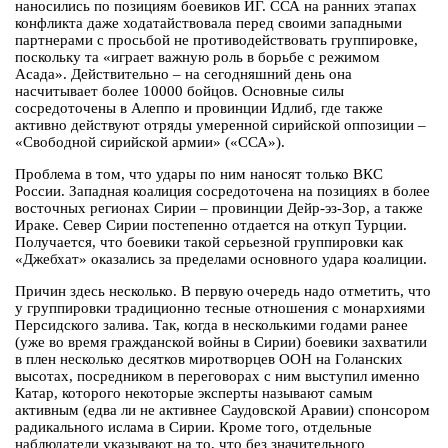
наносились по позициям боевиков ИГ. ССА на ранних этапах
конфликта даже ходатайствовала перед своими западными
партнерами с просьбой не противодействовать группировке,
поскольку та «играет важную роль в борьбе с режимом
Асада». Действительно – на сегодняшний день она
насчитывает более 10000 бойцов. Основные силы
сосредоточены в Алеппо и провинции Идлиб, где также
активно действуют отряды умеренной сирийской оппозиции –
«Свободной сирийской армии» («ССА»).
Проблема в том, что удары по ним наносят только ВКС
России. Западная коалиция сосредоточена на позициях в более
восточных регионах Сирии – провинции Дейр-эз-Зор, а также
Ираке. Север Сирии постепенно отдается на откуп Турции.
Получается, что боевики такой серьезной группировки как
«Джебхат» оказались за пределами основного удара коалиции.
Причин здесь несколько. В первую очередь надо отметить, что
у группировки традиционно тесные отношения с монархиями
Персидского залива. Так, когда в несколькими годами ранее
(уже во время гражданской войны в Сирии) боевики захватили
в плен несколько десятков миротворцев ООН на Голанских
высотах, посредником в переговорах с ним выступил именно
Катар, которого некоторые эксперты называют самым
активным (едва ли не активнее Саудовской Аравии) спонсором
радикального ислама в Сирии. Кроме того, отдельные
наблюдатели указывают на то, что без значительного