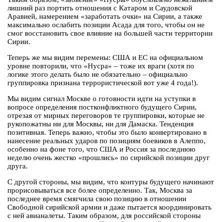
лишний раз портить отношения с Катаром и Саудовской
Аравией, намерением «заработать очки» на Сирии, а также
максимально ослабить позиции Асада для того, чтобы он не
смог восстановить свое влияние на большей части территории
Сирии.
Теперь же мы видим перемены: США и ЕС на официальном
уровне повторили, что «Нусра» – тоже их враги (хотя по
логике этого делать было не обязательно – официально
группировка признана террористической вот уже 4 года!).
Мы видим сигнал Москве о готовности идти на уступки в
вопросе определения постконфликтного будущего Сирии,
отрезая от мирных переговоров те группировки, которые не
рукопожатны ни для Москвы, ни для Дамаска. Тенденция
позитивная. Теперь важно, чтобы это было конвертировано в
нанесение реальных ударов по позициям боевиков в Алеппо,
особенно на фоне того, что США и Россия за последнюю
неделю очень жестко «прошлись» по сирийской позиции друг
друга.
С другой стороны, мы видим, что контуры будущего начинают
прорисовываться все более определенно. Так, Москва за
последнее время смягчила свою позицию в отношении
Свободной сирийской армии и даже пытается координировать
с ней авианалеты. Таким образом, для российской стороны