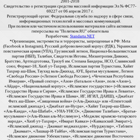
2001-2018
Свидетельство о регистрации средства массовой информации Эл № ФС77-
69227 от 06 апреля 2017 г.
Регистрирующий орган: Федеральная служба по надзору в сфере связи,
информационных технологий и массовых коммуникаций.
При полном или частичном использовании материалов сайта активная
гиперссылка на "Политком.RU" обязательна
Разработчик:
Standarta.NET
*Организации, экстремисты и террористы, запрещенные в РФ: Meta
(Facebook и Instagram), Русский добровольческий корпус (РДК), Украинская
повстанческая армия (УПА), Грузинский легион, Национал-Большевистская
партия (НБП), Талибан, Свидетели Иеговы, Мизантропик Дивижн,
Братство, Артподготовка, Тризуб им. Степана Бандеры, НСО, Славянский
союз, Формат-18, Хизб ут-Тахрир, Исламская партия Туркестана, Хайят
Тахрир аш-Шам, Таухид валь-Джихад, АУЕ, Братья мусульмане, Легион
«Свобода России» («Легион Свобода России»), «Чеченская Республика
Ичкерия», «Правый сектор», «Азов» (батальон «Азов», полк «Азов»),
«Айдар», «Национальный корпус», «Исламское государство» («Исламское
Государство Ирака и Сирии», «Исламское Государство Ирака и Леванта»,
«Исламское Государство Ирака и Шама», ИГ, ИГИЛ, ДАИШ), «Джабхат
Фатх аш-Шам», «Священная война» («Аль-Джихад» или «Египетский
исламский джихад»), «Джабхат ан-Нусра», «Хайят Тахрир-аш-Шам»,
«Аль-Каида», «Аш-Шабаб», «УНА-УНСО», «Движение Талибан», «Братья-
мусульмане» («Аль-Ихван аль-Муслимун»), «Меджлис крымско-татарского
народа», «Хизб ут-Тахрир», «Имарат Кавказ» («Кавказский Эмират»),
«Исламский джихад – Джамаат моджахедов», «Нурджулар», «Таблиги
Джамаат», «Лашкар-И-Тайба», «Исламская партия Туркестана»,
«Исламское движение Узбекистана», «Исламское движение Восточного