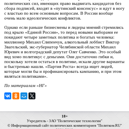
политических сил, имеющих право выдвигать кандидатов без
сбора подписей, входят в «путинский консенсус» и идут в ногу
с властью по всем основным вопросам. В России вообще
очень мало идеологических конфликтов.
Однако если раньше бизнесмены и лидеры мнений стремились
под крыло «Единой России», то перед новыми выборами ее
покидают четыре заметных политика и богатых человека:
миллионер Михаил Слипенчук, алкогольный лоббист Виктор
Звагельский, экс-губернатор Челябинской области Михаил
Юревич и волгоградский депутат Олег Савченко. Это особый
вид хомо политикус с деньгами. Они достаточно гибки и,
поскольку хотели остаться в политике, искали другие варианты
и быстренько нашли. «Партия Роста» всегда ищет людей,
которые могли бы и профинансировать кампанию, и при этом
являться политиками».
По материалам «НГ»
18+
Учредитель - ЗАО "Политические технологии"
© Информационный сайт политических комментариев "Политком.RU"