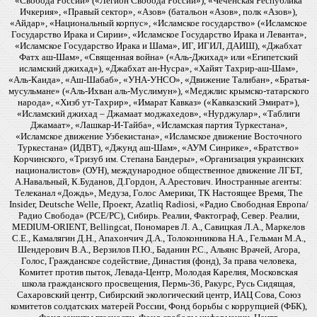
«Свобода России» («Легион Свобода России»), «Чеченская Республика
Ичкерия», «Правый сектор», «Азов» (батальон «Азов», полк «Азов»),
«Айдар», «Национальный корпус», «Исламское государство» («Исламское
Государство Ирака и Сирии», «Исламское Государство Ирака и Леванта»,
«Исламское Государство Ирака и Шама», ИГ, ИГИЛ, ДАИШ), «Джабхат
Фатх аш-Шам», «Священная война» («Аль-Джихад» или «Египетский
исламский джихад»), «Джабхат ан-Нусра», «Хайят Тахрир-аш-Шам»,
«Аль-Каида», «Аш-Шабаб», «УНА-УНСО», «Движение Талибан», «Братья-
мусульмане» («Аль-Ихван аль-Муслимун»), «Меджлис крымско-татарского
народа», «Хизб ут-Тахрир», «Имарат Кавказ» («Кавказский Эмират»),
«Исламский джихад – Джамаат моджахедов», «Нурджулар», «Таблиги
Джамаат», «Лашкар-И-Тайба», «Исламская партия Туркестана»,
«Исламское движение Узбекистана», «Исламское движение Восточного
Туркестана» (ИДВТ), «Джунд аш-Шам», «АУМ Синрике», «Братство»
Корчинского, «Тризуб им. Степана Бандеры», «Организация украинских
националистов» (ОУН), международное общественное движение ЛГБТ,
А.Навальный, К.Буданов, Д.Гордон, А.Арестович. Иностранные агенты:
Телеканал «Дождь», Медуза, Голос Америки, ТК Настоящее Время, The
Insider, Deutsche Welle, Проект, Azatliq Radiosi, «Радио Свободная Европа/
Радио Свобода» (PCE/PC), Сибирь. Реалии, Фактограф, Север. Реалии,
MEDIUM-ORIENT, Bellingcat, Пономарев Л. А., Савицкая Л.А., Маркелов
С.Е., Камалягин Д.Н., Апахончич Д.А., Толоконникова Н.А., Гельман М.А.,
Шендерович В.А., Верзилов П.Ю., Баданин Р.С., Альянс Врачей, Агора,
Голос, Гражданское содействие, Династия (фонд), За права человека,
Комитет против пыток, Левада-Центр, Молодая Карелия, Московская
школа гражданского просвещения, Пермь-36, Ракурс, Русь Сидящая,
Сахаровский центр, Сибирский экологический центр, ИАЦ Сова, Союз
комитетов солдатских матерей России, Фонд борьбы с коррупцией (ФБК),