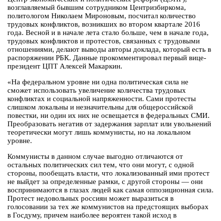
возглавляемый бывшим сотрудником Центризбиркома,
политологом Николаем Мироновым, посчитал количество
трудовых конфликтов, возникших во втором квартале 2016
года. Весной и в начале лета стало больше, чем в начале года,
трудовых конфликтов и протестов, связанных с трудовыми
отношениями, делают выводы авторы доклада, который есть в
распоряжении РБК. Данные прокомментировал первый вице-
президент ЦПТ Алексей Макаркин.
«На федеральном уровне ни одна политическая сила не
сможет использовать увеличение количества трудовых
конфликтах и социальной напряженности. Сами протесты
слишком локальны и незначительны для общероссийской
повестки, ни один их них не освещается в федеральных СМИ.
Преобразовать негатив от задержания зарплат или увольнений
теоретически могут лишь коммунисты, но на локальном
уровне.
Коммунисты в данном случае выгодно отличаются от
остальных политических сил тем, что они могут, с одной
стороны, пообещать власти, что локализованный ими протест
не выйдет за определенные рамки, с другой стороны — они
воспринимаются в глазах людей как самая оппозиционная сила.
Протест недовольных россиян может выразиться в
голосовании за тех же коммунистов на предстоящих выборах
в Госдуму, причем наиболее вероятен такой исход в