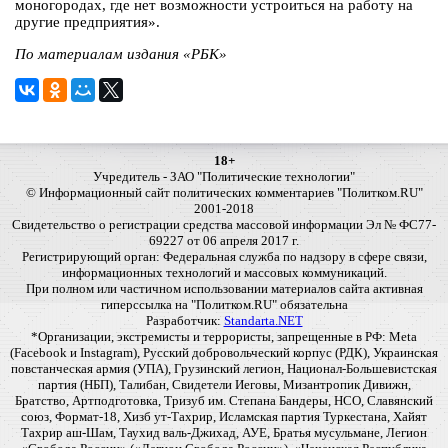
моногородах, где нет возможности устроиться на работу на
другие предприятия».
По материалам издания «РБК»
18+
Учредитель - ЗАО "Политические технологии"
© Информационный сайт политических комментариев "Политком.RU"
2001-2018
Свидетельство о регистрации средства массовой информации Эл № ФС77-
69227 от 06 апреля 2017 г.
Регистрирующий орган: Федеральная служба по надзору в сфере связи,
информационных технологий и массовых коммуникаций.
При полном или частичном использовании материалов сайта активная
гиперссылка на "Политком.RU" обязательна
Разработчик:
Standarta.NET
*Организации, экстремисты и террористы, запрещенные в РФ: Meta
(Facebook и Instagram), Русский добровольческий корпус (РДК), Украинская
повстанческая армия (УПА), Грузинский легион, Национал-Большевистская
партия (НБП), Талибан, Свидетели Иеговы, Мизантропик Дивижн,
Братство, Артподготовка, Тризуб им. Степана Бандеры, НСО, Славянский
союз, Формат-18, Хизб ут-Тахрир, Исламская партия Туркестана, Хайят
Тахрир аш-Шам, Таухид валь-Джихад, АУЕ, Братья мусульмане, Легион