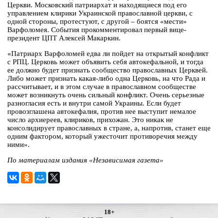
Церкви. Московский патриархат и находящиеся под его
управлением клирики Украинской православной церкви, с
одной стороны, протестуют, с другой – боятся «мести»
Варфоломея. События прокомментировал первый вице-
президент ЦПТ Алексей Макаркин.
«Патриарх Варфоломей едва ли пойдет на открытый конфликт
с РПЦ. Церковь может объявить себя автокефальной, и тогда
ее должно будет признать сообщество православных Церквей.
Либо может признать какая-либо одна Церковь, на что Рада и
рассчитывает, и в этом случае в православном сообществе
может возникнуть очень сильный конфликт. Очень серьезные
разногласия есть и внутри самой Украины. Если будет
провозглашена автокефалия, против нее выступит немалое
число архиереев, клириков, прихожан. Это никак не
консолидирует православных в стране, а, напротив, станет еще
одним фактором, который ужесточит противоречия между
ними».
По материалам издания «Независимая газета»
18+