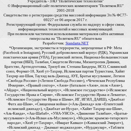
Учредитель - ЗАО "Политические технологии"
© Информационный сайт политических комментариев "Политком.RU"
2001-2018
Свидетельство о регистрации средства массовой информации Эл № ФС77-
69227 от 06 апреля 2017 г.
Регистрирующий орган: Федеральная служба по надзору в сфере связи,
информационных технологий и массовых коммуникаций.
При полном или частичном использовании материалов сайта активная
гиперссылка на "Политком.RU" обязательна
Разработчик:
Standarta.NET
*Организации, экстремисты и террористы, запрещенные в РФ: Meta
(Facebook и Instagram), Русский добровольческий корпус (РДК), Украинская
повстанческая армия (УПА), Грузинский легион, Национал-Большевистская
партия (НБП), Талибан, Свидетели Иеговы, Мизантропик Дивижн,
Братство, Артподготовка, Тризуб им. Степана Бандеры, НСО, Славянский
союз, Формат-18, Хизб ут-Тахрир, Исламская партия Туркестана, Хайят
Тахрир аш-Шам, Таухид валь-Джихад, АУЕ, Братья мусульмане, Легион
«Свобода России» («Легион Свобода России»), «Чеченская Республика
Ичкерия», «Правый сектор», «Азов» (батальон «Азов», полк «Азов»),
«Айдар», «Национальный корпус», «Исламское государство» («Исламское
Государство Ирака и Сирии», «Исламское Государство Ирака и Леванта»,
«Исламское Государство Ирака и Шама», ИГ, ИГИЛ, ДАИШ), «Джабхат
Фатх аш-Шам», «Священная война» («Аль-Джихад» или «Египетский
исламский джихад»), «Джабхат ан-Нусра», «Хайят Тахрир-аш-Шам»,
«Аль-Каида», «Аш-Шабаб», «УНА-УНСО», «Движение Талибан», «Братья-
мусульмане» («Аль-Ихван аль-Муслимун»), «Меджлис крымско-татарского
народа», «Хизб ут-Тахрир», «Имарат Кавказ» («Кавказский Эмират»),
«Исламский джихад – Джамаат моджахедов», «Нурджулар», «Таблиги