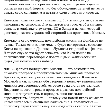
Недопонимание между Москвой и Киевом по поводу
полицейской миссии в результате того, что Кремль в целом
согласен на такой формат, но без обсуждения деталей не готов
давать свою санкцию. А в деталях сами знаете кто кроется.
Киевские политики хотят сперва одобрить инициативу, а затем
наполнить ее смыслом. Это делается для того, чтобы сильнее
вовлечь в конфликт структуры ЕС и Запад в целом, который
рассматривается украинской стороной как противовес Москве.
Кремлю, в свою очередь, полицейская миссия на Донбассе не
нужна. Только если за нее можно будет выторговать согласие
Киева на признание Донецка и Луганска стороной конфликта.
В таком случае это будет означать, что Киев пошел на
политические переговоры с повстанцами. Фактически это
будет дипломатическая победа.
Для ЕС формат полицейской миссии — это возможность
показать прогресс в пробуксовывающем минском процессе.
Брюссель, похоже, уже не знает, как совладать с Киевом и
Москвой и как привести обе стороны к полному выполнению
минских договоренностей, которые трактуются по-разному.
Введение нового игрока в процесс в рамках полицейской
миссии и запутает его, и одновременно позволит
перезапустить. Запутает — потому что новый игрок означает
новые интересы и смещение баланса сил. Перезапустит —
поскольку перестроит схему взаимодействия сторон. В этом