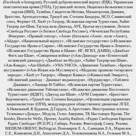
(Facebook и Instagram), Русский добровольческий корпус (РДК), Украинская
повстанческая армия (УПА), Грузинский легион, Национал-Большевистская
партия (НБП), Талибан, Свидетели Иеговы, Мизантропик Дивижн,
Братство, Артподготовка, Тризуб им. Степана Бандеры, НСО, Славянский
союз, Формат-18, Хизб ут-Тахрир, Исламская партия Туркестана, Хайят
Тахрир аш-Шам, Таухид валь-Джихад, АУЕ, Братья мусульмане, Легион
«Свобода России» («Легион Свобода России»), «Чеченская Республика
Ичкерия», «Правый сектор», «Азов» (батальон «Азов», полк «Азов»),
«Айдар», «Национальный корпус», «Исламское государство» («Исламское
Государство Ирака и Сирии», «Исламское Государство Ирака и Леванта»,
«Исламское Государство Ирака и Шама», ИГ, ИГИЛ, ДАИШ), «Джабхат
Фатх аш-Шам», «Священная война» («Аль-Джихад» или «Египетский
исламский джихад»), «Джабхат ан-Нусра», «Хайят Тахрир-аш-Шам»,
«Аль-Каида», «Аш-Шабаб», «УНА-УНСО», «Движение Талибан», «Братья-
мусульмане» («Аль-Ихван аль-Муслимун»), «Меджлис крымско-татарского
народа», «Хизб ут-Тахрир», «Имарат Кавказ» («Кавказский Эмират»),
«Исламский джихад – Джамаат моджахедов», «Нурджулар», «Таблиги
Джамаат», «Лашкар-И-Тайба», «Исламская партия Туркестана»,
«Исламское движение Узбекистана», «Исламское движение Восточного
Туркестана» (ИДВТ), «Джунд аш-Шам», «АУМ Синрике», «Братство»
Корчинского, «Тризуб им. Степана Бандеры», «Организация украинских
националистов» (ОУН), международное общественное движение ЛГБТ,
А.Навальный, К.Буданов, Д.Гордон, А.Арестович. Иностранные агенты:
Телеканал «Дождь», Медуза, Голос Америки, ТК Настоящее Время, The
Insider, Deutsche Welle, Проект, Azatliq Radiosi, «Радио Свободная Европа/
Радио Свобода» (PCE/PC), Сибирь. Реалии, Фактограф, Север. Реалии,
MEDIUM-ORIENT, Bellingcat, Пономарев Л. А., Савицкая Л.А., Маркелов
С.Е., Камалягин Д.Н., Апахончич Д.А., Толоконникова Н.А., Гельман М.А.,