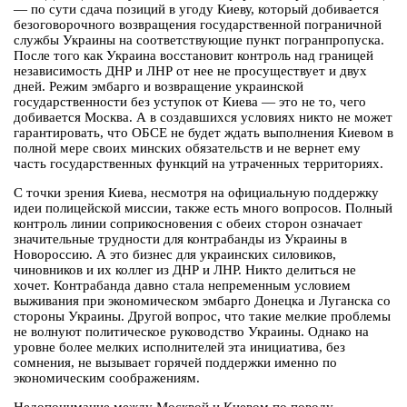
— по сути сдача позиций в угоду Киеву, который добивается
безоговорочного возвращения государственной пограничной
службы Украины на соответствующие пункт погранпропуска.
После того как Украина восстановит контроль над границей
независимость ДНР и ЛНР от нее не просуществует и двух
дней. Режим эмбарго и возвращение украинской
государственности без уступок от Киева — это не то, чего
добивается Москва. А в создавшихся условиях никто не может
гарантировать, что ОБСЕ не будет ждать выполнения Киевом в
полной мере своих минских обязательств и не вернет ему
часть государственных функций на утраченных территориях.
С точки зрения Киева, несмотря на официальную поддержку
идеи полицейской миссии, также есть много вопросов. Полный
контроль линии соприкосновения с обеих сторон означает
значительные трудности для контрабанды из Украины в
Новороссию. А это бизнес для украинских силовиков,
чиновников и их коллег из ДНР и ЛНР. Никто делиться не
хочет. Контрабанда давно стала непременным условием
выживания при экономическом эмбарго Донецка и Луганска со
стороны Украины. Другой вопрос, что такие мелкие проблемы
не волнуют политическое руководство Украины. Однако на
уровне более мелких исполнителей эта инициатива, без
сомнения, не вызывает горячей поддержки именно по
экономическим соображениям.