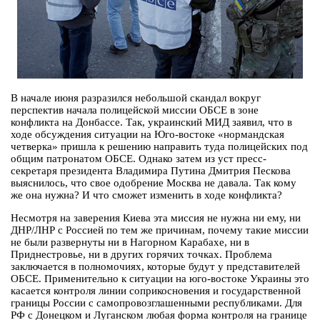
В начале июня разразился небольшой скандал вокруг
перспектив начала полицейской миссии ОБСЕ в зоне
конфликта на Донбассе. Так, украинский МИД заявил, что в
ходе обсуждения ситуации на Юго-востоке «нормандская
четверка» пришла к решению направить туда полицейских под
общим патронатом ОБСЕ. Однако затем из уст пресс-
секретаря президента Владимира Путина Дмитрия Пескова
выяснилось, что свое одобрение Москва не давала. Так кому
же она нужна? И что сможет изменить в ходе конфликта?
Несмотря на заверения Киева эта миссия не нужна ни ему, ни
ДНР/ЛНР с Россией по тем же причинам, почему такие миссии
не были развернуты ни в Нагорном Карабахе, ни в
Приднестровье, ни в других горячих точках. Проблема
заключается в полномочиях, которые будут у представителей
ОБСЕ. Применительно к ситуации на юго-востоке Украины это
касается контроля линии соприкосновения и государственной
границы России с самопровозглашенными республиками. Для
РФ с Донецком и Луганском любая форма контроля на границе