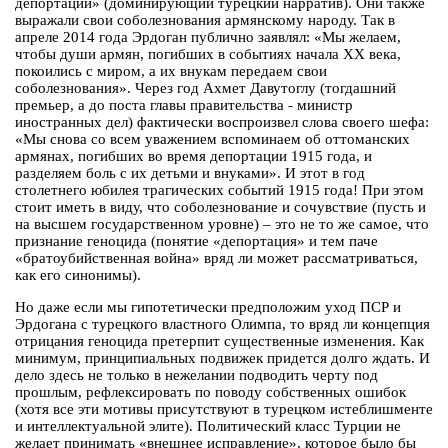
депортации» (доминирующий турецкий нарратив). Они также
выражали свои соболезнования армянскому народу. Так в
апреле 2014 года Эрдоган публично заявлял: «Мы желаем,
чтобы души армян, погибших в событиях начала ХХ века,
покоились с миром, а их внукам передаем свои
соболезнования». Через год Ахмет Давутоглу (тогдашний
премьер, а до поста главы правительства - министр
иностранных дел) фактически воспроизвел слова своего шефа:
«Мы снова со всем уважением вспоминаем об оттоманских
армянах, погибших во время депортации 1915 года, и
разделяем боль с их детьми и внуками». И этот в год
столетнего юбилея трагических событий 1915 года! При этом
стоит иметь в виду, что соболезнование и сочувствие (пусть и
на высшем государственном уровне) – это не то же самое, что
признание геноцида (понятие «депортация» и тем паче
«братоубийственная война» вряд ли может рассматриваться,
как его синонимы).
Но даже если мы гипотетически предположим уход ПСР и
Эрдогана с турецкого властного Олимпа, то вряд ли концепция
отрицания геноцида претерпит существенные изменения. Как
минимум, принципиальных подвижек придется долго ждать. И
дело здесь не только в нежелании подводить черту под
прошлым, рефлексировать по поводу собственных ошибок
(хотя все эти мотивы присутствуют в турецком истеблишменте
и интеллектуальной элите). Политический класс Турции не
желает принимать «внешнее исправление», которое было бы