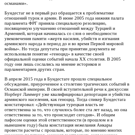
османами».
Бундестаг не в первый раз обращается к проблематике
отношений турок и армян. В июне 2005 года нижняя палата
парламента ФРГ приняла специальную резолюцию,
посвященную улучшению отношений между Турцией и
Арменией, которая начиналась со слов о необходимости
увековечения памяти «жертв насилия, убийств и изгнания
армянского народа в период до и во время Первой мировой
войны». Но тогда депутаты при принятии документа не
использовали понятие «геноцид» в качестве своей
официальной оценки событий начала ХХ столетия. В 2005
году они лишь сослались на мнение историков и
парламентариев других стран.
В апреле 2015 года в Бундестаге прошло специальное
обсуждение, приуроченное к столетию трагических событий в
Османской империи. В своей вступительной речи к дискуссии
Норберт Ламмерт уже квалифицировал депортации и убийства
армянского населения, как геноцид. Тогда спикер Бундестага
констатировал: «Действующая турецкая власть не
ответственна за то, что случилось более ста лет назад, но она
ответственна за то, что происходит сегодня». И общим
пафосом оценки этой ответственности (в прошлом и в
нынешнем году) была констатация нежелания Анкары
провести расчеты с прошлым, которые, по мнению многих