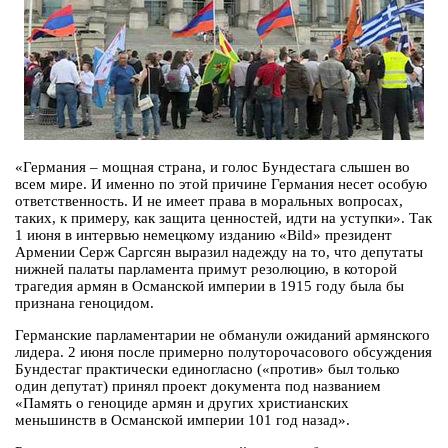
«Германия – мощная страна, и голос Бундестага слышен во
всем мире. И именно по этой причине Германия несет особую
ответственность. И не имеет права в моральных вопросах,
таких, к примеру, как защита ценностей, идти на уступки». Так
1 июня в интервью немецкому изданию «Bild» президент
Армении Серж Саргсян выразил надежду на то, что депутаты
нижней палаты парламента примут резолюцию, в которой
трагедия армян в Османской империи в 1915 году была бы
признана геноцидом.
Германские парламентарии не обманули ожиданий армянского
лидера. 2 июня после примерно полуторочасового обсуждения
Бундестаг практически единогласно («против» был только
один депутат) принял проект документа под названием
«Память о геноциде армян и других христианских
меньшинств в Османской империи 101 год назад».