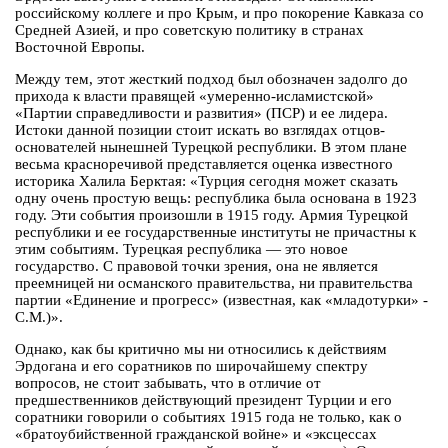
российскому коллеге и про Крым, и про покорение Кавказа со
Средней Азией, и про советскую политику в странах
Восточной Европы.
Между тем, этот жесткий подход был обозначен задолго до
прихода к власти правящей «умеренно-исламистской»
«Партии справедливости и развития» (ПСР) и ее лидера.
Истоки данной позиции стоит искать во взглядах отцов-
основателей нынешней Турецкой республики. В этом плане
весьма красноречивой представляется оценка известного
историка Халила Берктая: «Турция сегодня может сказать
одну очень простую вещь: республика была основана в 1923
году. Эти события произошли в 1915 году. Армия Турецкой
республики и ее государственные институты не причастны к
этим событиям. Турецкая республика — это новое
государство. С правовой точки зрения, она не является
преемницей ни османского правительства, ни правительства
партии «Единение и прогресс» (известная, как «младотурки» -
С.М.)».
Однако, как бы критично мы ни относились к действиям
Эрдогана и его соратников по широчайшему спектру
вопросов, не стоит забывать, что в отличие от
предшественников действующий президент Турции и его
соратники говорили о событиях 1915 года не только, как о
«братоубийственной гражданской войне» и «эксцессах