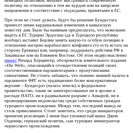
немецких политиков, мешают выстраивать современную
политику по отношению к тем же курдам или на кипрском
направлении в соответствии с подходами, принятыми в ЕС.
При этом не стоит думать, будто бы решение Бундестага
принесет некие кардинальные изменения в кавказскую
повестку дня. Было бы наивным предполагать, что нежелание
видеть в ЕС Турцию Эрдогана (да и Турецкую республику
вообще) заставит Берлин занять какую-то особую позицию в
отношении нагорно-карабахского конфликта (то есть встать на
сторону Еревана) или, например, поддержать действия РФ в
Закавказье или на Ближнем Востоке. Об этом недвусмысленно
пишет
Ричард Херцингер, обозреватель влиятельного издания
«Die Welt», опасающийся отождествления позиций своих
соотечественников-парламентариев с пропутинскими
симпатиями. Не стоить забывать, что помимо нижней палаты в
парламенте ФРГ есть традиционно более консервативная
верхняя – Бундесрат (палата земель) и федеральное
правительство, также не заинтересованное ни в эрозии и
распаде НАТО, ни в радикальном разрыве с Анкарой, ни в
провоцировании недовольства среди собственных граждан
турецкого происхождения. Между тем, последний вывод не
столь прямолинеен. Стоит заметить, что среди инициаторов
принятия резолюции 2 июня был упомянутый выше Джем
Оздемир, германский политик, сын турецких иммигрантов
черкесского происхождения.