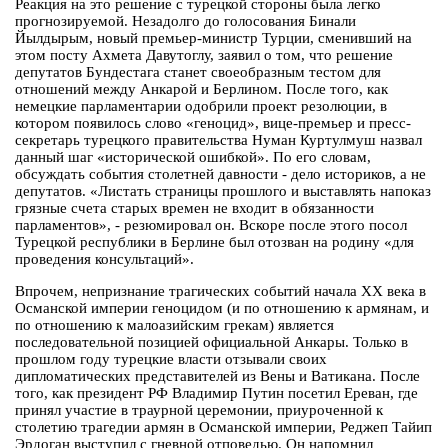
Реакция на это решение с турецкой стороны была легко
прогнозируемой. Незадолго до голосования Бинали
Йылдырым, новый премьер-министр Турции, сменивший на
этом посту Ахмета Давутоглу, заявил о том, что решение
депутатов Бундестага станет своеобразным тестом для
отношений между Анкарой и Берлином. После того, как
немецкие парламентарии одобрили проект резолюции, в
котором появилось слово «геноцид», вице-премьер и пресс-
секретарь турецкого правительства Нуман Куртулмуш назвал
данный шаг «исторической ошибкой». По его словам,
обсуждать события столетней давности - дело историков, а не
депутатов. «Листать страницы прошлого и выставлять напоказ
грязные счета старых времен не входит в обязанности
парламентов», - резюмировал он. Вскоре после этого посол
Турецкой республики в Берлине был отозван на родину «для
проведения консультаций».
Впрочем, непризнание трагических событий начала ХХ века в
Османской империи геноцидом (и по отношению к армянам, и
по отношению к малоазийским грекам) является
последовательной позицией официальной Анкары. Только в
прошлом году турецкие власти отзывали своих
дипломатических представителей из Вены и Ватикана. После
того, как президент РФ Владимир Путин посетил Ереван, где
принял участие в траурной церемонии, приуроченной к
столетию трагедии армян в Османской империи, Реджеп Тайип
Эрдоган выступил с гневной отповедью. Он напомнил