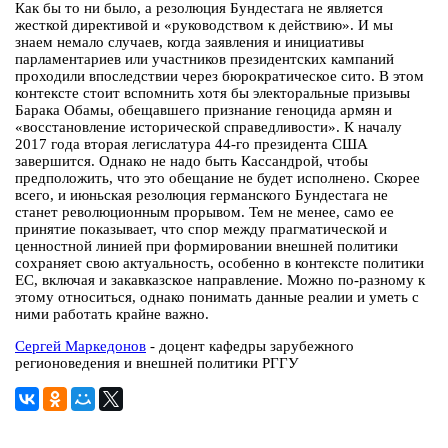
Как бы то ни было, а резолюция Бундестага не является
жесткой директивой и «руководством к действию». И мы
знаем немало случаев, когда заявления и инициативы
парламентариев или участников президентских кампаний
проходили впоследствии через бюрократическое сито. В этом
контексте стоит вспомнить хотя бы электоральные призывы
Барака Обамы, обещавшего признание геноцида армян и
«восстановление исторической справедливости». К началу
2017 года вторая легислатура 44-го президента США
завершится. Однако не надо быть Кассандрой, чтобы
предположить, что это обещание не будет исполнено. Скорее
всего, и июньская резолюция германского Бундестага не
станет революционным прорывом. Тем не менее, само ее
принятие показывает, что спор между прагматической и
ценностной линией при формировании внешней политики
сохраняет свою актуальность, особенно в контексте политики
ЕС, включая и закавказское направление. Можно по-разному к
этому относиться, однако понимать данные реалии и уметь с
ними работать крайне важно.
Сергей Маркедонов
- доцент кафедры зарубежного
регионоведения и внешней политики РГГУ