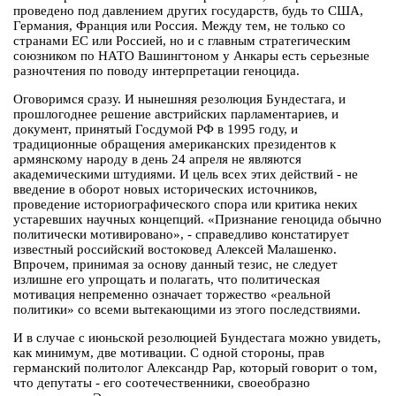
проведено под давлением других государств, будь то США,
Германия, Франция или Россия. Между тем, не только со
странами ЕС или Россией, но и с главным стратегическим
союзником по НАТО Вашингтоном у Анкары есть серьезные
разночтения по поводу интерпретации геноцида.
Оговоримся сразу. И нынешняя резолюция Бундестага, и
прошлогоднее решение австрийских парламентариев, и
документ, принятый Госдумой РФ в 1995 году, и
традиционные обращения американских президентов к
армянскому народу в день 24 апреля не являются
академическими штудиями. И цель всех этих действий - не
введение в оборот новых исторических источников,
проведение историографического спора или критика неких
устаревших научных концепций. «Признание геноцида обычно
политически мотивировано», - справедливо констатирует
известный российский востоковед Алексей Малашенко.
Впрочем, принимая за основу данный тезис, не следует
излишне его упрощать и полагать, что политическая
мотивация непременно означает торжество «реальной
политики» со всеми вытекающими из этого последствиями.
И в случае с июньской резолюцией Бундестага можно увидеть,
как минимум, две мотивации. С одной стороны, прав
германский политолог Александр Рар, который говорит о том,
что депутаты - его соотечественники, своеобразно