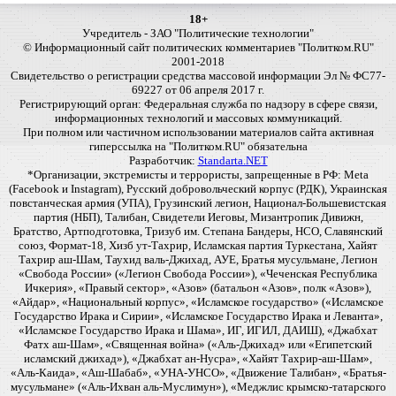
18+
Учредитель - ЗАО "Политические технологии"
© Информационный сайт политических комментариев "Политком.RU"
2001-2018
Свидетельство о регистрации средства массовой информации Эл № ФС77-
69227 от 06 апреля 2017 г.
Регистрирующий орган: Федеральная служба по надзору в сфере связи,
информационных технологий и массовых коммуникаций.
При полном или частичном использовании материалов сайта активная
гиперссылка на "Политком.RU" обязательна
Разработчик:
Standarta.NET
*Организации, экстремисты и террористы, запрещенные в РФ: Meta
(Facebook и Instagram), Русский добровольческий корпус (РДК), Украинская
повстанческая армия (УПА), Грузинский легион, Национал-Большевистская
партия (НБП), Талибан, Свидетели Иеговы, Мизантропик Дивижн,
Братство, Артподготовка, Тризуб им. Степана Бандеры, НСО, Славянский
союз, Формат-18, Хизб ут-Тахрир, Исламская партия Туркестана, Хайят
Тахрир аш-Шам, Таухид валь-Джихад, АУЕ, Братья мусульмане, Легион
«Свобода России» («Легион Свобода России»), «Чеченская Республика
Ичкерия», «Правый сектор», «Азов» (батальон «Азов», полк «Азов»),
«Айдар», «Национальный корпус», «Исламское государство» («Исламское
Государство Ирака и Сирии», «Исламское Государство Ирака и Леванта»,
«Исламское Государство Ирака и Шама», ИГ, ИГИЛ, ДАИШ), «Джабхат
Фатх аш-Шам», «Священная война» («Аль-Джихад» или «Египетский
исламский джихад»), «Джабхат ан-Нусра», «Хайят Тахрир-аш-Шам»,
«Аль-Каида», «Аш-Шабаб», «УНА-УНСО», «Движение Талибан», «Братья-
мусульмане» («Аль-Ихван аль-Муслимун»), «Меджлис крымско-татарского