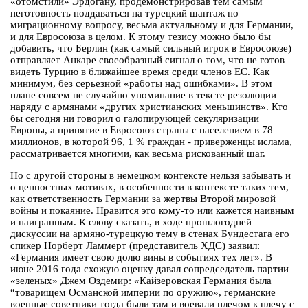
«отомстили» Эрдогану, продемонстрировав тем самым
неготовность поддаваться на турецкий шантаж по
миграционному вопросу, весьма актуальному и для Германии,
и для Евросоюза в целом. К этому тезису можно было бы
добавить, что Берлин (как самый сильный игрок в Евросоюзе)
отправляет Анкаре своеобразный сигнал о том, что не готов
видеть Турцию в ближайшее время среди членов ЕС. Как
минимум, без серьезной «работы над ошибками». В этом
плане совсем не случайно упоминание в тексте резолюции
наряду с армянами «других христианских меньшинств». Кто
бы сегодня ни говорил о галопирующей секуляризации
Европы, а принятие в Евросоюз страны с населением в 78
миллионов, в которой 96, 1 % граждан - приверженцы ислама,
рассматривается многими, как весьма рискованный шаг.
Но с другой стороны в немецком контексте нельзя забывать и
о ценностных мотивах, в особенности в контексте таких тем,
как ответственность Германии за жертвы Второй мировой
войны и покаяние. Нравится это кому-то или кажется наивным
и наигранным. К слову сказать, в ходе прошлогодней
дискуссии на армяно-турецкую тему в стенах Бундестага его
спикер Норберт Ламмерт (представитель ХДС) заявил:
«Германия имеет свою долю вины в событиях тех лет». В
июне 2016 года схожую оценку давал сопредседатель партии
«зеленых» Джем Оздемир: «Кайзеровская Германия была
“товарищем Османской империи по оружию», германские
военные советники тогда были там и воевали плечом к плечу с