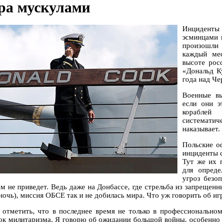
ра мускулами
Инциденты
эсминцами 
произошли 
каждый ме
высоте рос
«Дональд К
года над Че
Военные в
если они 
корабле
систематиче
наказывает.
Польские о
инциденты 
Тут же их 
для опреде
угроз безо
ам не приведет. Ведь даже на Донбассе, где стрельба из запрещен
(ночь), миссия ОБСЕ так и не добилась мира. Что уж говорить об
 отметить, что в последнее время не только в профессиональном
ок милитаризма. Я говорю об ожидании большой войны, особенно 