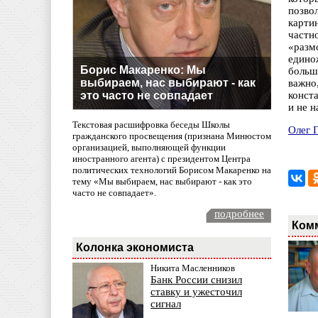
позво
карти
частн
«разм
едино
Борис Макаренко: Мы
больш
выбираем, нас выбирают - как
важно
это часто не совпадает
конст
и не 
Текстовая расшифровка беседы Школы
Олег 
гражданского просвещения (признана Минюстом
организацией, выполняющей функции
иностранного агента) с президентом Центра
политических технологий Борисом Макаренко на
тему «Мы выбираем, нас выбирают - как это
часто не совпадает».
подробнее
Ком
Колонка экономиста
Никита Масленников
Банк России снизил
ставку и ужесточил
сигнал