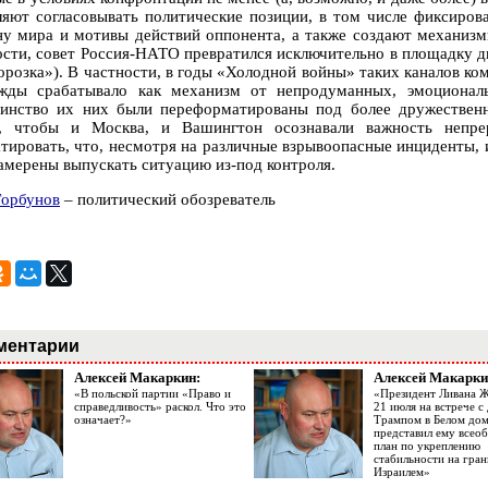
ляют согласовывать политические позиции, в том числе фиксиро
ну мира и мотивы действий оппонента, а также создают механизм
ости, совет Россия-НАТО превратился исключительно в площадку ди
орозка»). В частности, в годы «Холодной войны» таких каналов ком
жды срабатывало как механизм от непродуманных, эмоциональ
инство их них были переформатированы под более дружественн
, чтобы и Москва, и Вашингтон осознавали важность непр
атировать, что, несмотря на различные взрывоопасные инциденты,
намерены выпускать ситуацию из-под контроля.
Горбунов
– политический обозреватель
ментарии
Алексей Макаркин:
Алексей Макарки
«В польской партии «Право и
«Президент Ливана 
справедливость» раскол. Что это
21 июля на встрече 
означает?»
Трампом в Белом до
представил ему все
план по укреплению
стабильности на гран
Израилем»