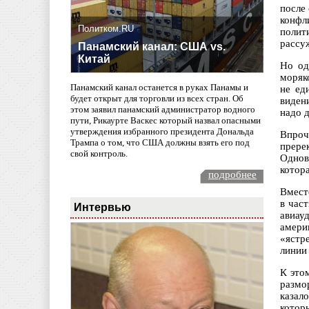
после
конфл
Политком.RU
полит
рассу
Панамский канал: США vs.
Китай
Но од
моряк
Панамский канал останется в руках Панамы и
не ед
будет открыт для торговли из всех стран. Об
виден
этом заявил панамский администратор водного
надо 
пути, Рикаурте Васкес который назвал опасными
утверждения избранного президента Дональда
Впроч
Трампа о том, что США должны взять его под
прере
свой контроль.
Однов
котор
подробнее
Вмест
в час
Интервью
авиау
амери
«ястр
линии
К это
размо
казал
котор