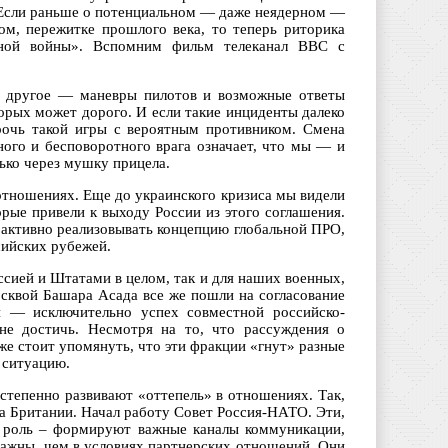
. Если раньше о потенциальном — даже неядерном —
ом, пережитке прошлого века, то теперь риторика
дной войны». Вспомним фильм телеканал ВВС с
ем другое — маневры пилотов и возможные ответы
орых может дорого. И если такие инциденты далеко
рочь такой игры с вероятным противником. Смена
ого и бесповоротного врага означает, что мы — и
лько через мушку прицела.
отношениях. Еще до украинского кризиса мы видели
рые привели к выходу России из этого соглашения.
ктивно реализовывать концепцию глобальной ПРО,
сийских рубежей.
ссией и Штатами в целом, так и для наших военных,
квой Башара Асада все же пошли на согласование
и — исключительно успех совместной российско-
не достичь. Несмотря на то, что рассуждения о
 же стоит упомянуть, что эти фракции «гнут» разные
 ситуацию.
степенно развивают «оттепель» в отношениях. Так,
а Британии. Начал работу Совет Россия-НАТО. Эти,
ю роль – формируют важные каналы коммуникации,
 важны, чем в условиях партнерских отношений. Они