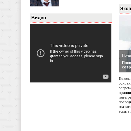
Эксп
Видео
Поли
Поко
совр
Поколе
основн
совреме
принци
интегр
послед
значит
вспять 