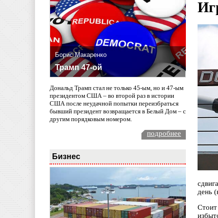
Иг
Борис Макаренко
Трамп 47-ой
Дональд Трамп стал не только 45-ым, но и 47-ым
президентом США – во второй раз в истории
США после неудачной попытки переизбраться
бывший президент возвращается в Белый Дом – с
другим порядковым номером.
подробнее
Бизнес
сдвиг
день 
Стоит
избыт