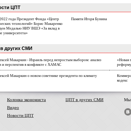
ости ЦПТ
 2022 года Президент Фонда «Центр
Памяти Игоря Бунина
ческих технологий» Борис Макаренко
ден Медалью НИУ ВШЭ «За вклад в
ие университета»
в других СМИ
лексей Макаркин - Израиль перед непростым выбором: анализ
«Новая 
в и перспектив в конфликте с ХАМАС
реформ
ексей Макаркин о новом советнике президента по климату
Коммерс
кодекс
Колонка экономиста
ЦПТ в других СМИ
Мы 
Видео
Новости ЦПТ