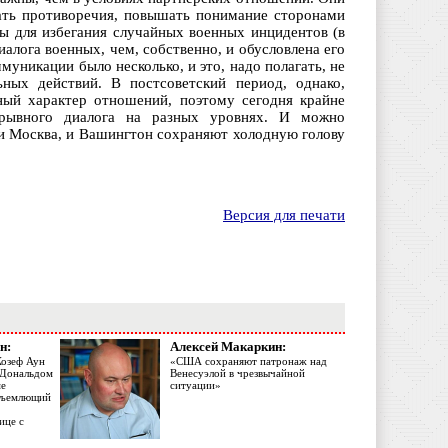
вать противоречия, повышать понимание сторонами
ы для избегания случайных военных инцидентов (в
алога военных, чем, собственно, и обусловлена его
муникации было несколько, и это, надо полагать, не
ных действий. В постсоветский период, однако,
ый характер отношений, поэтому сегодня крайне
ерывного диалога на разных уровнях. И можно
 и Москва, и Вашингтон сохраняют холодную голову
Версия для печати
н:
Алексей Макаркин:
Жозеф Аун
«США сохраняют патронаж над
с Дональдом
Венесуэлой в чрезвычайной
ме
ситуации»
объемлющий
ице с