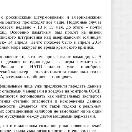
 с российскими штурмовиками и американскими
на Балтике происходят всё чаще. Подобные случае
совсем недавно - 13 и 15 мая, до этого – почти
сяц. Особенно памятным был пролет на низкой
сийского штурмовика над американским эсминцем
ук» 14 апреля. Нечто похожее было в апреле 2014
рным море аккурат во время крымского кризиса.
ыполняют то, что им приказывают командиры. А
это делают не единожды — а игры самолетов и
й России и НАТО давно уже приобрели
ский характер — значит, никто за такие шалости не
 А, возможно, наоборот — поощряет.
фициальные лица уже предложили передать данные
с опасными маневрами в воздухе на контроль ОБСЕ.
пытаются использовать как нейтральных экспертов
ления степени опасности и искоренения данных
пасности. Думается, что такой подход к реальным
ных соглашениями калибров не замолкает ни на один
 игре мускулами между двумя мощными державами.
, но и в массовом сознании у нас появился некий
после начала украинского кризиса и еще сильнее —