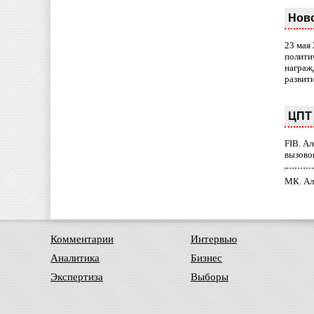
Нов
23 мая
полити
награж
развит
ЦПТ 
FIB. А
вызово
МК. Ал
Комментарии
Интервью
Аналитика
Бизнес
Экспертиза
Выборы