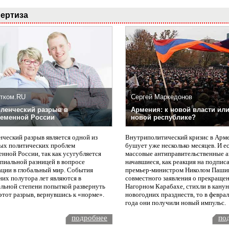
ертиза
тком.RU
Сергей Маркедонов
ленческий разрыв в
Армения: к новой власти или
еменной России
новой республике?
нческий разрыв является одной из
Внутриполитический кризис в Арм
ых политических проблем
бушует уже несколько месяцев. И е
нной России, так как усугубляется
массовые антиправительственные а
пиальной разницей в вопросе
начавшиеся, как реакция на подпис
ации в глобальный мир. События
премьер-министром Николом Паши
них полутора лет являются в
совместного заявления о прекращен
ельной степени попыткой развернуть
Нагорном Карабахе, стихли в канун
этот разрыв, вернувшись к «норме».
новогодних празднеств, то в февра
года они получили новый импульс.
подробнее
по