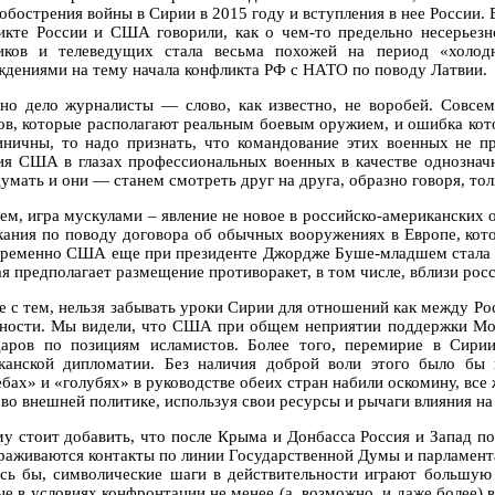
 обострения войны в Сирии в 2015 году и вступления в нее России
икте России и США говорили, как о чем-то предельно несерьезн
иков и телеведущих стала весьма похожей на период «холо
ждениями на тему начала конфликта РФ с НАТО по поводу Латвии.
но дело журналисты — слово, как известно, не воробей. Совс
ов, которые располагают реальным боевым оружием, и ошибка кот
иничны, то надо признать, что командование этих военных не п
ия США в глазах профессиональных военных в качестве однозначн
думать и они — станем смотреть друг на друга, образно говоря, то
ем, игра мускулами – явление не новое в российско-американских 
кания по поводу договора об обычных вооружениях в Европе, кото
ременно США еще при президенте Джордже Буше-младшем стала а
ая предполагает размещение противоракет, в том числе, вблизи рос
е с тем, нельзя забывать уроки Сирии для отношений как между Ро
тности. Мы видели, что США при общем неприятии поддержки Мос
даров по позициям исламистов. Более того, перемирие в Сири
канской дипломатии. Без наличия доброй воли этого было бы 
ебах» и «голубях» в руководстве обеих стран набили оскомину, все
 во внешней политике, используя свои ресурсы и рычаги влияния на
му стоит добавить, что после Крыма и Донбасса Россия и Запад по
раживаются контакты по линии Государственной Думы и парламент
ось бы, символические шаги в действительности играют большу
ые в условиях конфронтации не менее (а, возможно, и даже более)