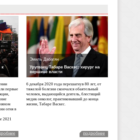
Эмиль Дабагян
 к
Уругваец Табаре Васкес: хирург на
вершине власти
ении
6 декабря 2020 года перешагнув 80 лет, от
сли первые
тяжелой болезни скончался обаятельный
кции,
человек, выдающийся деятель, блестящий
ание
медик онколог, практиковавший до конца
няном
жизни, Табаре Васкес.
ии огня в
ле 2021
дробнее
подробнее