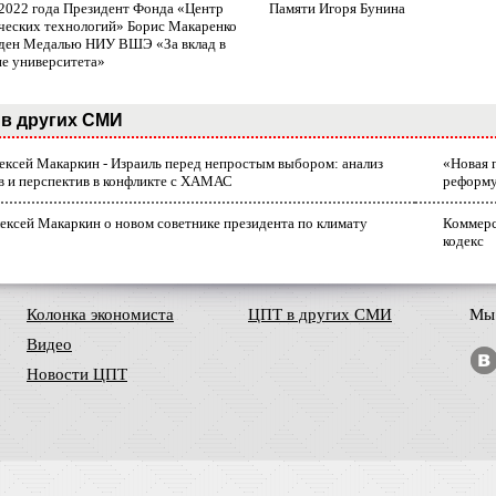
 2022 года Президент Фонда «Центр
Памяти Игоря Бунина
ческих технологий» Борис Макаренко
ден Медалью НИУ ВШЭ «За вклад в
ие университета»
в других СМИ
лексей Макаркин - Израиль перед непростым выбором: анализ
«Новая 
в и перспектив в конфликте с ХАМАС
реформ
ексей Макаркин о новом советнике президента по климату
Коммерс
кодекс
Колонка экономиста
ЦПТ в других СМИ
Мы 
Видео
Новости ЦПТ