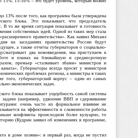
о 15%. 15-16% – это будет уровень, который можно
до 13% после того, как программа была утверждена
ского блока. Это показывает, что председатель
т. В то же время ситуация показывает и готовность
жения собственных идей. Одной из таких мер стала
 «расширенного правительства». Как заявил Михаил
дня на заседаниях правительства России будут
удущее, а также отчеты губернаторов о социально-
дусматривает два нововведения, мы приступаем к
аботе и планах на ближайшую и среднесрочную
бразом, премьер «сталкивает лбами» министров и
 каната». Губернаторы всегда просят у министров
ономических проблемах региона, а министры в таких
е того, губернаторский корпус – один из самых
льно-экономических задач.
ского блока показывает ущербность самой системы
е задачи (например, удвоение ВВП и сдерживание
гурами: очень часто их формальное влияние не
казывается на эффективности и слаженности работы
аньше конфликты происходили более кулуарно, то
иторию (Кудрин заявил об изменениях в программе,
то в доме хозяин»: в первый раз, когда не пустил