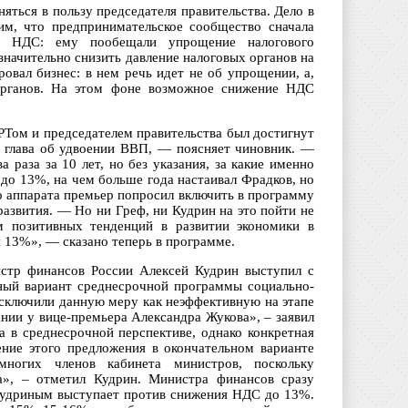
яться в пользу председателя правительства. Дело в
им, что предпринимательское сообщество сначала
 НДС: ему пообещали упрощение налогового
значительно снизить давление налоговых органов на
ровал бизнес: в нем речь идет не об упрощении, а,
органов. На этом фоне возможное снижение НДС
РТом и председателем правительства был достигнут
а глава об удвоении ВВП, — поясняет чиновник. —
раза за 10 лет, но без указания, за какие именно
до 13%, на чем больше года настаивал Фрадков, но
го аппарата премьер попросил включить в программу
звития. — Но ни Греф, ни Кудрин на это пойти не
 позитивных тенденций в развитии экономики в
 13%», — сказано теперь в программе.
истр финансов России Алексей Кудрин выступил с
ьный вариант среднесрочной программы социально-
сключили данную меру как неэффективную на этапе
нии у вице-премьера Александра Жукова», – заявил
а в среднесрочной перспективе, однако конкретная
ение этого предложения в окончательном варианте
ногих членов кабинета министров, поскольку
ва», – отметил Кудрин. Министра финансов сразу
Кудриным выступает против снижения НДС до 13%.