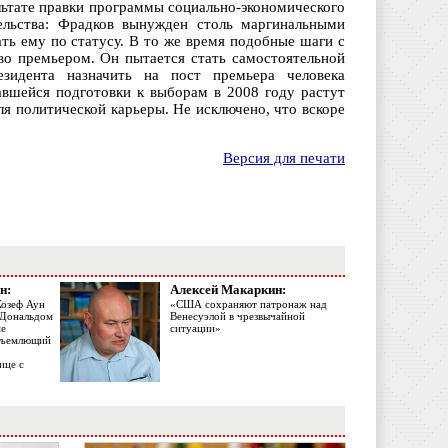
ультате правки программы социально-экономического
тельства: Фрадков вынужден столь маргинальными
ть ему по статусу. В то же время подобные шаги с
тво премьером. Он пытается стать самостоятельной
зидента назначить на пост премьера человека
авшейся подготовки к выборам в 2008 году растут
ля политической карьеры. Не исключено, что вскоре
Версия для печати
н:
Алексей Макаркин:
Жозеф Аун
«США сохраняют патронаж над
с Дональдом
Венесуэлой в чрезвычайной
ме
ситуации»
объемлющий
ице с