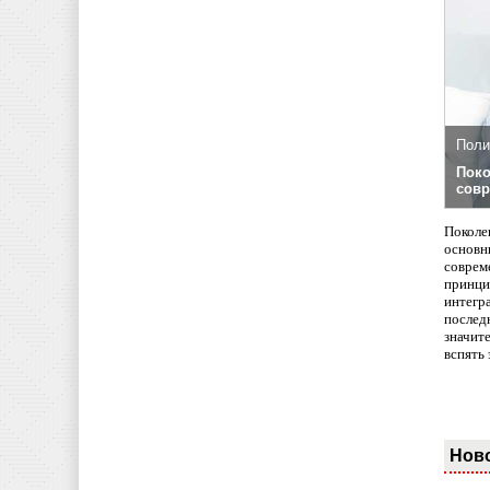
Поли
Поко
совр
Поколе
основн
совреме
принци
интегр
послед
значит
вспять 
Нов