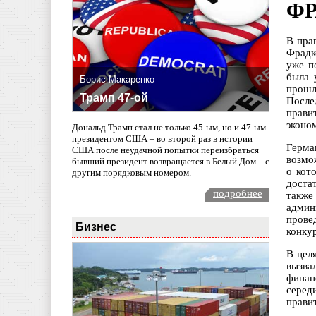
ФР
В пра
Фрадк
уже п
была 
Борис Макаренко
прошл
Трамп 47-ой
После
прави
эконо
Дональд Трамп стал не только 45-ым, но и 47-ым
президентом США – во второй раз в истории
Герма
США после неудачной попытки переизбраться
возмо
бывший президент возвращается в Белый Дом – с
о кот
другим порядковым номером.
доста
подробнее
также
админ
пров
Бизнес
конку
В цел
вызва
финан
серед
прави