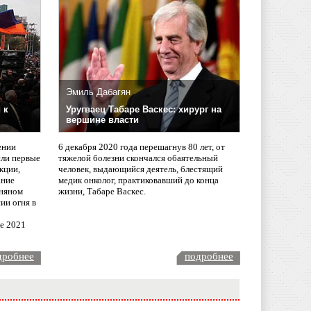
Эмиль Дабагян
 к
Уругваец Табаре Васкес: хирург на
вершине власти
ении
6 декабря 2020 года перешагнув 80 лет, от
сли первые
тяжелой болезни скончался обаятельный
кции,
человек, выдающийся деятель, блестящий
ание
медик онколог, практиковавший до конца
няном
жизни, Табаре Васкес.
ии огня в
ле 2021
дробнее
подробнее