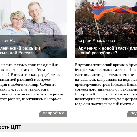
тком.RU
Сергей Маркедонов
ленческий разрыв в
Армения: к новой власти или
еменной России
новой республике?
нческий разрыв является одной из
Внутриполитический кризис в Арм
ых политических проблем
бушует уже несколько месяцев. И е
нной России, так как усугубляется
массовые антиправительственные а
пиальной разницей в вопросе
начавшиеся, как реакция на подпис
ации в глобальный мир. События
премьер-министром Николом Паши
них полутора лет являются в
совместного заявления о прекращен
ельной степени попыткой развернуть
Нагорном Карабахе, стихли в канун
этот разрыв, вернувшись к «норме».
новогодних празднеств, то в февра
года они получили новый импульс.
подробнее
по
ости ЦПТ