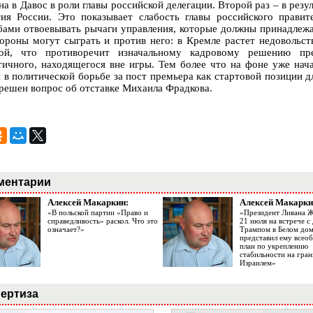
на в Давос в роли главы российской делегации. Второй раз – в рез
тия России. Это показывает слабость главы российского прави
бами отвоевывать рычаги управления, которые должны принадлежа
тороны могут сыграть и против него: в Кремле растет недовольс
ой, что противоречит изначальному кадровому решению пре
тичного, находящегося вне игры. Тем более что на фоне уже нач
и в политической борьбе за пост премьера как стартовой позиции д
 решен вопрос об отставке Михаила Фрадкова.
ментарии
Алексей Макаркин:
Алексей Макарки
«В польской партии «Право и
«Президент Ливана 
справедливость» раскол. Что это
21 июля на встрече 
означает?»
Трампом в Белом до
представил ему все
план по укреплению
стабильности на гран
Израилем»
ертиза