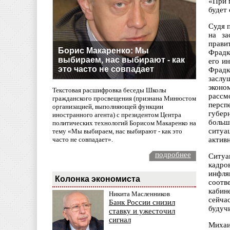
«При 
будет
Судя 
на за
прави
Борис Макаренко: Мы
Фрадк
выбираем, нас выбирают - как
его и
это часто не совпадает
Фрадк
заслу
эконо
Текстовая расшифровка беседы Школы
рассм
гражданского просвещения (признана Минюстом
персп
организацией, выполняющей функции
губер
иностранного агента) с президентом Центра
больш
политических технологий Борисом Макаренко на
ситуа
тему «Мы выбираем, нас выбирают - как это
часто не совпадает».
актив
подробнее
Ситуа
кадро
инфля
Колонка экономиста
соотв
кабин
Никита Масленников
сейча
Банк России снизил
будуч
ставку и ужесточил
сигнал
Михаи