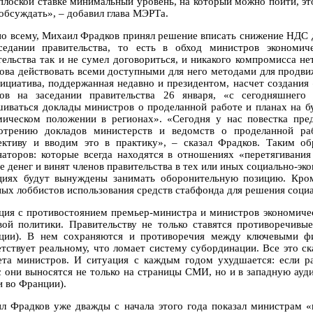
плоской ставке минимальный уровень, на который можно пойти, эт
 обсуждать», – добавил глава МЭРТa.
по всему, Михаил Фрадков принял решение вписать снижение НДС 
седании правительства, то есть в обход министров экономиче
тельства так и не сумел договориться, и никакого компромисса не
ова действовать всеми доступными для него методами для продви
нициатива, поддержанная недавно и президентом, насчет создания
ов на заседании правительства 26 января, «с сегодняшнего 
шиваться доклады министров о проделанной работе и планах на б
мическом положении в регионах». «Сегодня у нас повестка пре
отрению докладов министерств и ведомств о проделанной р
ективу и вводим это в практику», – сказал Фрадков. Таким о
наторов: которые всегда находятся в отношениях «перетягивания
е денег и винят членов правительства в тех или иных социально-эк
циях будут вынуждены занимать оборонительную позицию. Кром
ных лоббистов использования средств стабфонда для решения социа
ция с противостоянием премьер-министра и министров экономиче
вой политики. Правительству не только ставятся противоречивы
ции). В нем сохраняются и противоречия между ключевыми фи
етствует реальному, что ломает систему субординации. Все это с
ета министров. И ситуация с каждым годом ухудшается: если р
с они выносятся не только на страницы СМИ, но и в западную ауд
и во Франции).
л Фрадков уже дважды с начала этого года показал министрам «к