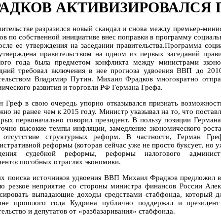
АДКОВ АКТИВИЗИРОВАЛСЯ 
вительстве разразился новый скандал и снова между премьер-мин
ов по собственной инициативе внес поправки в программу социальн
осле ее утверждения на заседании правительства.Программа соци
утверждена правительством на одном из первых заседаний прави
ого года была предметом конфликта между министрами эконом
дний требовал включения в нее прогноза удвоения ВВП до 2010 
тельством Владимир Путин. Михаил Фрадков многократно отпра
мического развития и торговли РФ Германа Грефа.
н Греф в свою очередь упорно отказывался признать возможность
жно не ранее чем к 2015 году. Министр указывал на то, что постав
орых первоначально говорил президент. В пользу позиции Герман
точно высокие темпы инфляции, замедление экономического роста
 отсутствие структурных реформ. В частности, Герман Гре
истративной реформы (которая сейчас уже не просто буксует, но у
едения судебной реформы, реформы налогового админист
рентоспособных отраслях экономики.
ях поиска источников удвоения ВВП Михаил Фрадков предложил в
ло резкое неприятие со стороны министра финансов России Алек
сировать выпадающие доходы средствами стабфонда, который д
ине прошлого года Кудрина публично поддержал и президент
тельство и депутатов от «разбазаривания» стабфонда.