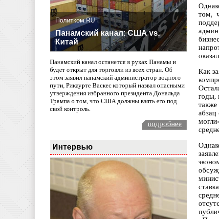
Однак
том, 
Политком.RU
подд
админ
Панамский канал: США vs.
бизне
Китай
напро
оказал
Панамский канал останется в руках Панамы и
будет открыт для торговли из всех стран. Об
Как з
этом заявил панамский администратор водного
компр
пути, Рикаурте Васкес который назвал опасными
Остал
утверждения избранного президента Дональда
годы,
Трампа о том, что США должны взять его под
также
свой контроль.
абзац
могли
подробнее
средн
Однак
Интервью
заявл
эконо
обсуж
минис
ставк
средн
отсут
публи