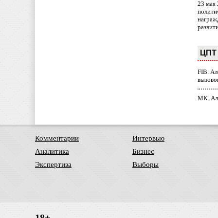
23 мая
полити
награж
развит
ЦПТ 
FIB. А
вызово
МК. Ал
Комментарии
Интервью
Аналитика
Бизнес
Экспертиза
Выборы
18+