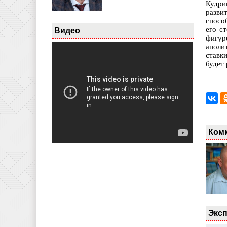
Кудри
разви
спосо
его с
Видео
фигур
аполи
ставк
будет
Ком
Эксп