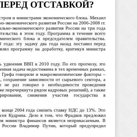
ПЕРЕД ОТСТАВКОЙ?
истром и министрами экономического блока. Михаил
о-экономического развития России на 2006-2008 гг.
ально-экономического развития России на три года
тельства в этом году. Программа в течение всего
ического блока и председателем правительства.
года: эту задачу два года назад поставил перед
влял программу на доработку, критикуя министра
 удвоения ВВП к 2010 году. По его прогнозу, это
ленная задача недостижима в тех временных рамках,
а Грефа говорили и макроэкономические факторы –
, сохранение зависимости от сырьевого сектора, а
ф не раз говорил о необходимости проведения
же перечеркнута рядом кадровых решений), а также
рирования, снижения участия государства в
 конце 2004 года снизить ставку НДС до 13%. Это
сея Кудрина. Дело в том, что Фрадков предложил
ля министра финансов является неприкасаемым. В
 России Владимир Путин, который предупредил