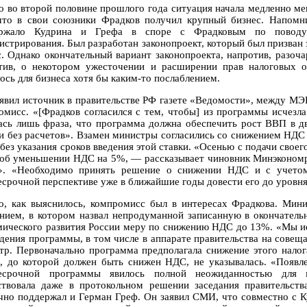
о во второй половине прошлого года ситуация начала медленно мен
что в свои союзники Фрадков получил крупный бизнес. Напомн
ержало Кудрина и Грефа в споре с Фрадковым по поводу
истрирования. Был разработан законопроект, который был призван 
с. Однако окончательный вариант законопроекта, напротив, разоча
тив, о некотором ужесточении и расширении прав налоговых 
ось для бизнеса хотя бы каким-то послаблением.
аявил источник в правительстве РФ газете «Ведомости», между МЭ
омисс. «[Фрадков согласился с тем, чтобы] из программы исчезл
ась лишь фраза, что программа должна обеспечить рост ВВП в два 
 и без расчетов». Взамен министры согласились со снижением НДС 
 без указания сроков введения этой ставки. «Осенью с подачи свое
 об уменьшении НДС на 5%, — рассказывает чиновник Минэкономра
». «Необходимо принять решение о снижении НДС и с учетом
есрочной перспективе уже в ближайшие годы довести его до уровня
о, как выяснилось, компромисс был в интересах Фрадкова. Мин
ением, в котором назвал непродуманной записанную в окончател
мического развития России меру по снижению НДС до 13%. «Мы и
дения программы, в том числе в аппарате правительства на совеща
тр. Первоначально программа предполагала снижение этого налог
а, до которой должен быть снижен НДС, не указывалась. «Появл
есрочной программы явилось полной неожиданностью для м
ствовала даже в протокольном решении заседания правительст
чно поддержал и Герман Греф. Он заявил СМИ, что совместно с 