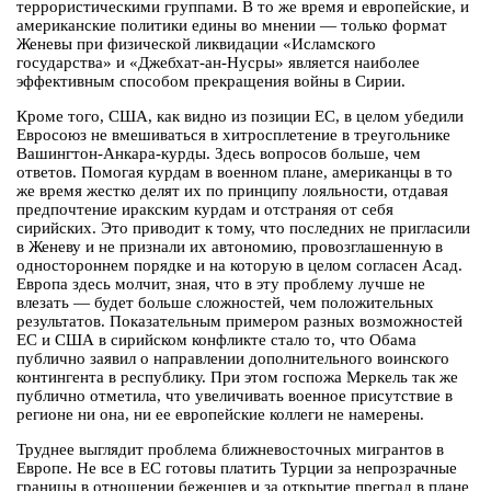
террористическими группами. В то же время и европейские, и
американские политики едины во мнении — только формат
Женевы при физической ликвидации «Исламского
государства» и «Джебхат-ан-Нусры» является наиболее
эффективным способом прекращения войны в Сирии.
Кроме того, США, как видно из позиции ЕС, в целом убедили
Евросоюз не вмешиваться в хитросплетение в треугольнике
Вашингтон-Анкара-курды. Здесь вопросов больше, чем
ответов. Помогая курдам в военном плане, американцы в то
же время жестко делят их по принципу лояльности, отдавая
предпочтение иракским курдам и отстраняя от себя
сирийских. Это приводит к тому, что последних не пригласили
в Женеву и не признали их автономию, провозглашенную в
одностороннем порядке и на которую в целом согласен Асад.
Европа здесь молчит, зная, что в эту проблему лучше не
влезать — будет больше сложностей, чем положительных
результатов. Показательным примером разных возможностей
ЕС и США в сирийском конфликте стало то, что Обама
публично заявил о направлении дополнительного воинского
контингента в республику. При этом госпожа Меркель так же
публично отметила, что увеличивать военное присутствие в
регионе ни она, ни ее европейские коллеги не намерены.
Труднее выглядит проблема ближневосточных мигрантов в
Европе. Не все в ЕС готовы платить Турции за непрозрачные
границы в отношении беженцев и за открытие преград в плане