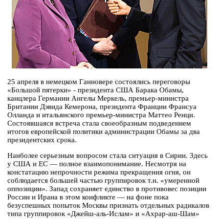
25 апреля в немецком Ганновере состоялись переговоры
«Большой пятерки» - президента США Барака Обамы,
канцлера Германии Ангелы Меркель, премьер-министра
Британии Дэвида Кемерона, президента Франции Франсуа
Олланда и итальянского премьер-министра Маттео Ренци.
Состоявшаяся встреча стала своеобразным подведением
итогов европейской политики администрации Обамы за два
президентских срока.
Наиболее серьезным вопросом стала ситуация в Сирии. Здесь
у США и ЕС — полное взаимопонимание. Несмотря на
констатацию непрочности режима прекращения огня, он
соблюдается большей частью группировок т.н. «умеренной
оппозиции». Запад сохраняет единство в противовес позиции
России и Ирана в этом конфликте — на фоне пока
безуспешных попыток Москвы признать отдельных радикалов
типа группировок «Джейш-аль-Ислам» и «Ахрар-аш-Шам»