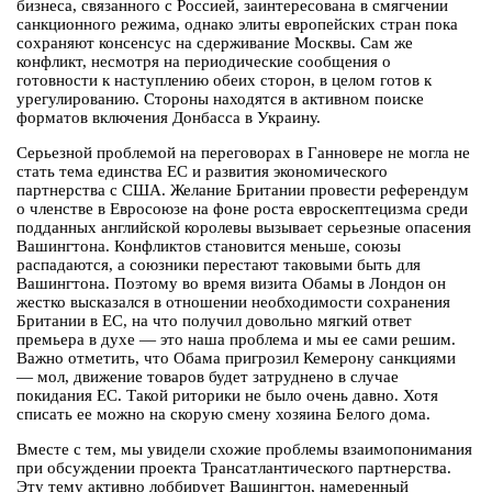
бизнеса, связанного с Россией, заинтересована в смягчении
санкционного режима, однако элиты европейских стран пока
сохраняют консенсус на сдерживание Москвы. Сам же
конфликт, несмотря на периодические сообщения о
готовности к наступлению обеих сторон, в целом готов к
урегулированию. Стороны находятся в активном поиске
форматов включения Донбасса в Украину.
Серьезной проблемой на переговорах в Ганновере не могла не
стать тема единства ЕС и развития экономического
партнерства с США. Желание Британии провести референдум
о членстве в Евросоюзе на фоне роста евроскептецизма среди
подданных английской королевы вызывает серьезные опасения
Вашингтона. Конфликтов становится меньше, союзы
распадаются, а союзники перестают таковыми быть для
Вашингтона. Поэтому во время визита Обамы в Лондон он
жестко высказался в отношении необходимости сохранения
Британии в ЕС, на что получил довольно мягкий ответ
премьера в духе — это наша проблема и мы ее сами решим.
Важно отметить, что Обама пригрозил Кемерону санкциями
— мол, движение товаров будет затруднено в случае
покидания ЕС. Такой риторики не было очень давно. Хотя
списать ее можно на скорую смену хозяина Белого дома.
Вместе с тем, мы увидели схожие проблемы взаимопонимания
при обсуждении проекта Трансатлантического партнерства.
Эту тему активно лоббирует Вашингтон, намеренный