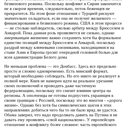
безвизового режима. Поскольку конфликт в Сирии закончится
не в скором времени, следовательно, поток беженцев не
прекратится. На этом фоне отношения с Турцией рискуют
значительно охладиться, если она не получит желаемого —
финансирования и безвизового режима. США в этом процессе
— не столько наблюдатель, сколько арбитр между Брюсселем и
Анкарой. Пока данная роль проявляется не сильно, однако
американцам жизненно важно сохранить хотя бы формальное
единство позиций между Брюсселем и Анкарой, поскольку
раздрай между ключевыми союзниками, находящимися на
стыке Азии и Европы грозит очередной головной болью для
всея администрации Белого дома
Не меньшая проблема — это Донбасс. Здесь все предельно
просто и сложно одновременно. Есть минский формат,
который необходимо соблюдать. Но его никто не реализует в
полной мере. Киев не намерен идти на реальное урезание
своих полномочий и проводить даже частичную
федерализацию, поскольку это снизит влияние центра на
регионы. А ополченцы не готовы подпустить украинцев к
своим границам с Россией, поскольку это во многом - «дорога
жизни». Однако без хотя бы символических шагов в этих
направлениях добиться чего бы то ни было вряд ли удастся.
Обама заверил, что надо продолжать давить на Путина и не
давать ему проявлять «свой национализм». У европейсцев
отношение к конфликту более сложное: часть европейского