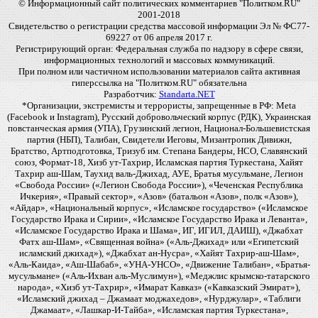
© Информационный сайт политических комментариев "Политком.RU"
2001-2018
Свидетельство о регистрации средства массовой информации Эл № ФС77-
69227 от 06 апреля 2017 г.
Регистрирующий орган: Федеральная служба по надзору в сфере связи,
информационных технологий и массовых коммуникаций.
При полном или частичном использовании материалов сайта активная
гиперссылка на "Политком.RU" обязательна
Разработчик:
Standarta.NET
*Организации, экстремисты и террористы, запрещенные в РФ: Meta
(Facebook и Instagram), Русский добровольческий корпус (РДК), Украинская
повстанческая армия (УПА), Грузинский легион, Национал-Большевистская
партия (НБП), Талибан, Свидетели Иеговы, Мизантропик Дивижн,
Братство, Артподготовка, Тризуб им. Степана Бандеры, НСО, Славянский
союз, Формат-18, Хизб ут-Тахрир, Исламская партия Туркестана, Хайят
Тахрир аш-Шам, Таухид валь-Джихад, АУЕ, Братья мусульмане, Легион
«Свобода России» («Легион Свобода России»), «Чеченская Республика
Ичкерия», «Правый сектор», «Азов» (батальон «Азов», полк «Азов»),
«Айдар», «Национальный корпус», «Исламское государство» («Исламское
Государство Ирака и Сирии», «Исламское Государство Ирака и Леванта»,
«Исламское Государство Ирака и Шама», ИГ, ИГИЛ, ДАИШ), «Джабхат
Фатх аш-Шам», «Священная война» («Аль-Джихад» или «Египетский
исламский джихад»), «Джабхат ан-Нусра», «Хайят Тахрир-аш-Шам»,
«Аль-Каида», «Аш-Шабаб», «УНА-УНСО», «Движение Талибан», «Братья-
мусульмане» («Аль-Ихван аль-Муслимун»), «Меджлис крымско-татарского
народа», «Хизб ут-Тахрир», «Имарат Кавказ» («Кавказский Эмират»),
«Исламский джихад – Джамаат моджахедов», «Нурджулар», «Таблиги
Джамаат», «Лашкар-И-Тайба», «Исламская партия Туркестана»,