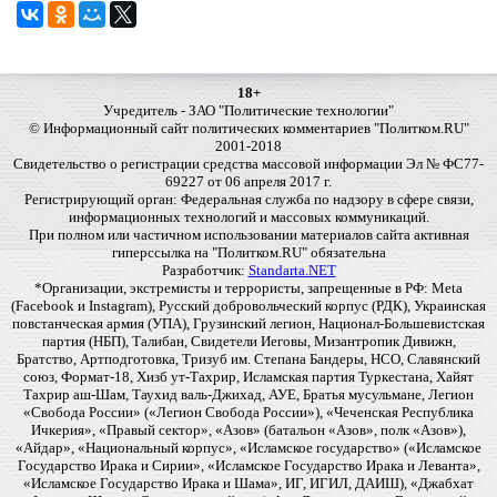
18+
Учредитель - ЗАО "Политические технологии"
© Информационный сайт политических комментариев "Политком.RU"
2001-2018
Свидетельство о регистрации средства массовой информации Эл № ФС77-
69227 от 06 апреля 2017 г.
Регистрирующий орган: Федеральная служба по надзору в сфере связи,
информационных технологий и массовых коммуникаций.
При полном или частичном использовании материалов сайта активная
гиперссылка на "Политком.RU" обязательна
Разработчик:
Standarta.NET
*Организации, экстремисты и террористы, запрещенные в РФ: Meta
(Facebook и Instagram), Русский добровольческий корпус (РДК), Украинская
повстанческая армия (УПА), Грузинский легион, Национал-Большевистская
партия (НБП), Талибан, Свидетели Иеговы, Мизантропик Дивижн,
Братство, Артподготовка, Тризуб им. Степана Бандеры, НСО, Славянский
союз, Формат-18, Хизб ут-Тахрир, Исламская партия Туркестана, Хайят
Тахрир аш-Шам, Таухид валь-Джихад, АУЕ, Братья мусульмане, Легион
«Свобода России» («Легион Свобода России»), «Чеченская Республика
Ичкерия», «Правый сектор», «Азов» (батальон «Азов», полк «Азов»),
«Айдар», «Национальный корпус», «Исламское государство» («Исламское
Государство Ирака и Сирии», «Исламское Государство Ирака и Леванта»,
«Исламское Государство Ирака и Шама», ИГ, ИГИЛ, ДАИШ), «Джабхат