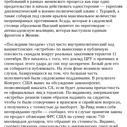
требований в рамках женевского процесса как еще одно
предательство и начала действовать односторонне — укрепляя
дипломатический и военно-политический альянс с Турцией, а
также собирая под своим крылом максимальное количество
непримиримых противников Асада, которые в саудовской
столице образовали Высший комитет по переговорам —
антиасадовскую коалицию, которая выступила единым
фронтом в Женеве.
«Последним гвоздем» стал чисто внутриполитический ход
вашингтонских «ястребов» по вынесению в публичную
плоскость скандала вокруг реальных заказчиков терактов 11
сентября. Все началось с того, что доклад ЦРУ о причинах и
спонсорах этого удара до сих пор засекречен. Белый дом его
не собирается публиковать. На этом фоне возникло много
слухов, базирующихся на том, что большая часть
исполнителей были саудовскими подданными. В результате
Конгресс США вынес на обсуждение законопроект,
позволяющий наказать СА, если будет доказана причастность
ее официальных лиц к терактам. По-видимому, американские
«ястребы» решили таким образом надавить на саудитов,
чтобы те были сговорчивее в иранском и сирийском вопросах,
а получилось с точностью да наоборот. Эр-Рияд повел себя
неоправданно грубо — сообщил, что в случае принятия закона
он продаст облигации ФРС США на сумму около 750
миллиардов долларов, что обрашит их стоимость. Видимо,
соответствующие доказательства у американских спецслужб