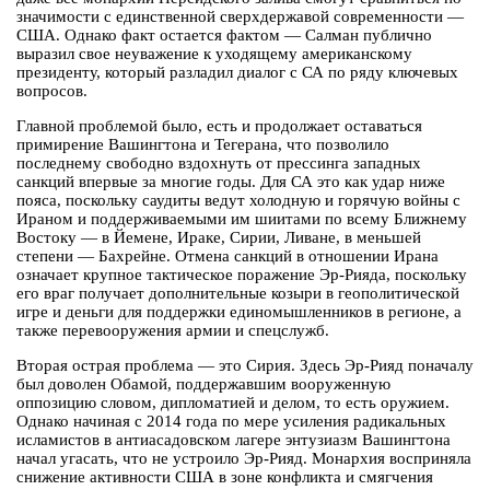
значимости с единственной сверхдержавой современности —
США. Однако факт остается фактом — Салман публично
выразил свое неуважение к уходящему американскому
президенту, который разладил диалог с СА по ряду ключевых
вопросов.
Главной проблемой было, есть и продолжает оставаться
примирение Вашингтона и Тегерана, что позволило
последнему свободно вздохнуть от прессинга западных
санкций впервые за многие годы. Для СА это как удар ниже
пояса, поскольку саудиты ведут холодную и горячую войны с
Ираном и поддерживаемыми им шиитами по всему Ближнему
Востоку — в Йемене, Ираке, Сирии, Ливане, в меньшей
степени — Бахрейне. Отмена санкций в отношении Ирана
означает крупное тактическое поражение Эр-Рияда, поскольку
его враг получает дополнительные козыри в геополитической
игре и деньги для поддержки единомышленников в регионе, а
также перевооружения армии и спецслужб.
Вторая острая проблема — это Сирия. Здесь Эр-Рияд поначалу
был доволен Обамой, поддержавшим вооруженную
оппозицию словом, дипломатией и делом, то есть оружием.
Однако начиная с 2014 года по мере усиления радикальных
исламистов в антиасадовском лагере энтузиазм Вашингтона
начал угасать, что не устроило Эр-Рияд. Монархия восприняла
снижение активности США в зоне конфликта и смягчения