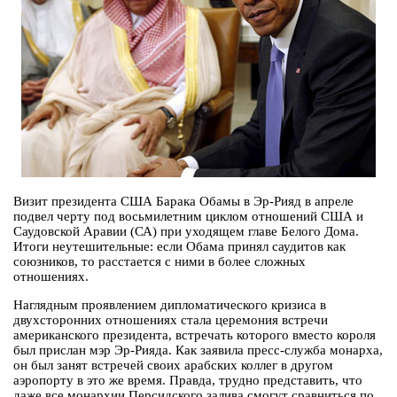
Визит президента США Барака Обамы в Эр-Рияд в апреле
подвел черту под восьмилетним циклом отношений США и
Саудовской Аравии (СА) при уходящем главе Белого Дома.
Итоги неутешительные: если Обама принял саудитов как
союзников, то расстается с ними в более сложных
отношениях.
Наглядным проявлением дипломатического кризиса в
двухсторонних отношениях стала церемония встречи
американского президента, встречать которого вместо короля
был прислан мэр Эр-Рияда. Как заявила пресс-служба монарха,
он был занят встречей своих арабских коллег в другом
аэропорту в это же время. Правда, трудно представить, что
даже все монархии Персидского залива смогут сравниться по