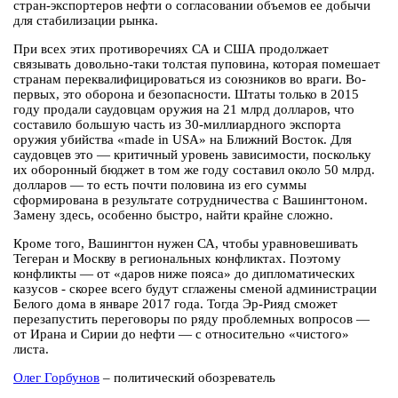
стран-экспортеров нефти о согласовании объемов ее добычи
для стабилизации рынка.
При всех этих противоречиях СА и США продолжает
связывать довольно-таки толстая пуповина, которая помешает
странам переквалифицироваться из союзников во враги. Во-
первых, это оборона и безопасности. Штаты только в 2015
году продали саудовцам оружия на 21 млрд долларов, что
составило большую часть из 30-миллиардного экспорта
оружия убийства «made in USA» на Ближний Восток. Для
саудовцев это — критичный уровень зависимости, поскольку
их оборонный бюджет в том же году составил около 50 млрд.
долларов — то есть почти половина из его суммы
сформирована в результате сотрудничества с Вашингтоном.
Замену здесь, особенно быстро, найти крайне сложно.
Кроме того, Вашингтон нужен СА, чтобы уравновешивать
Тегеран и Москву в региональных конфликтах. Поэтому
конфликты — от «даров ниже пояса» до дипломатических
казусов - скорее всего будут сглажены сменой администрации
Белого дома в январе 2017 года. Тогда Эр-Рияд сможет
перезапустить переговоры по ряду проблемных вопросов —
от Ирана и Сирии до нефти — с относительно «чистого»
листа.
Олег Горбунов
– политический обозреватель