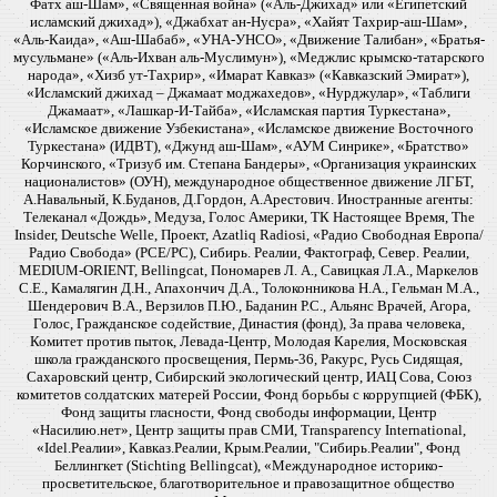
Фатх аш-Шам», «Священная война» («Аль-Джихад» или «Египетский
исламский джихад»), «Джабхат ан-Нусра», «Хайят Тахрир-аш-Шам»,
«Аль-Каида», «Аш-Шабаб», «УНА-УНСО», «Движение Талибан», «Братья-
мусульмане» («Аль-Ихван аль-Муслимун»), «Меджлис крымско-татарского
народа», «Хизб ут-Тахрир», «Имарат Кавказ» («Кавказский Эмират»),
«Исламский джихад – Джамаат моджахедов», «Нурджулар», «Таблиги
Джамаат», «Лашкар-И-Тайба», «Исламская партия Туркестана»,
«Исламское движение Узбекистана», «Исламское движение Восточного
Туркестана» (ИДВТ), «Джунд аш-Шам», «АУМ Синрике», «Братство»
Корчинского, «Тризуб им. Степана Бандеры», «Организация украинских
националистов» (ОУН), международное общественное движение ЛГБТ,
А.Навальный, К.Буданов, Д.Гордон, А.Арестович. Иностранные агенты:
Телеканал «Дождь», Медуза, Голос Америки, ТК Настоящее Время, The
Insider, Deutsche Welle, Проект, Azatliq Radiosi, «Радио Свободная Европа/
Радио Свобода» (PCE/PC), Сибирь. Реалии, Фактограф, Север. Реалии,
MEDIUM-ORIENT, Bellingcat, Пономарев Л. А., Савицкая Л.А., Маркелов
С.Е., Камалягин Д.Н., Апахончич Д.А., Толоконникова Н.А., Гельман М.А.,
Шендерович В.А., Верзилов П.Ю., Баданин Р.С., Альянс Врачей, Агора,
Голос, Гражданское содействие, Династия (фонд), За права человека,
Комитет против пыток, Левада-Центр, Молодая Карелия, Московская
школа гражданского просвещения, Пермь-36, Ракурс, Русь Сидящая,
Сахаровский центр, Сибирский экологический центр, ИАЦ Сова, Союз
комитетов солдатских матерей России, Фонд борьбы с коррупцией (ФБК),
Фонд защиты гласности, Фонд свободы информации, Центр
«Насилию.нет», Центр защиты прав СМИ, Transparency International,
«Idel.Реалии», Кавказ.Реалии, Крым.Реалии, "Сибирь.Реалии", Фонд
Беллингкет (Stichting Bellingcat), «Международное историко-
просветительское, благотворительное и правозащитное общество