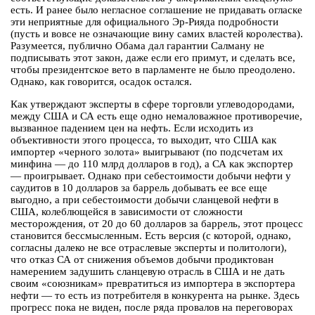
есть. И ранее было негласное соглашение не придавать огласке
эти неприятные для официального Эр-Рияда подробности
(пусть и вовсе не означающие вину самих властей королества).
Разумеется, публично Обама дал гарантии Салману не
подписывать этот закон, даже если его примут, и сделать все,
чтобы президентское вето в парламенте не было преодолено.
Однако, как говорится, осадок остался.
Как утверждают эксперты в сфере торговли углеводородами,
между США и СА есть еще одно немаловажное противоречие,
вызванное падением цен на нефть. Если исходить из
объективности этого процесса, то выходит, что США как
импортер «черного золота» выигрывают (по подсчетам их
минфина — до 110 млрд долларов в год), а СА как экспортер
— проигрывает. Однако при себестоимости добычи нефти у
саудитов в 10 долларов за баррель добывать ее все еще
выгодно, а при себестоимости добычи сланцевой нефти в
США, колеблющейся в зависимости от сложности
месторождения, от 20 до 60 долларов за баррель, этот процесс
становится бессмысленным. Есть версия (с которой, однако,
согласны далеко не все отраслевые эксперты и политологи),
что отказ СА от снижения объемов добычи продиктован
намерением задушить сланцевую отрасль в США и не дать
своим «союзникам» превратиться из импортера в экспортера
нефти — то есть из потребителя в конкурента на рынке. Здесь
прогресс пока не виден, после ряда провалов на переговорах