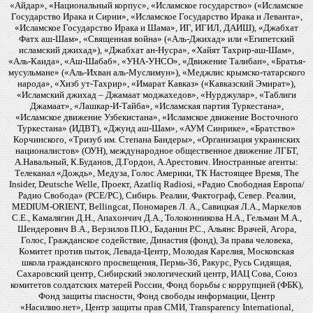
«Айдар», «Национальный корпус», «Исламское государство» («Исламское
Государство Ирака и Сирии», «Исламское Государство Ирака и Леванта»,
«Исламское Государство Ирака и Шама», ИГ, ИГИЛ, ДАИШ), «Джабхат
Фатх аш-Шам», «Священная война» («Аль-Джихад» или «Египетский
исламский джихад»), «Джабхат ан-Нусра», «Хайят Тахрир-аш-Шам»,
«Аль-Каида», «Аш-Шабаб», «УНА-УНСО», «Движение Талибан», «Братья-
мусульмане» («Аль-Ихван аль-Муслимун»), «Меджлис крымско-татарского
народа», «Хизб ут-Тахрир», «Имарат Кавказ» («Кавказский Эмират»),
«Исламский джихад – Джамаат моджахедов», «Нурджулар», «Таблиги
Джамаат», «Лашкар-И-Тайба», «Исламская партия Туркестана»,
«Исламское движение Узбекистана», «Исламское движение Восточного
Туркестана» (ИДВТ), «Джунд аш-Шам», «АУМ Синрике», «Братство»
Корчинского, «Тризуб им. Степана Бандеры», «Организация украинских
националистов» (ОУН), международное общественное движение ЛГБТ,
А.Навальный, К.Буданов, Д.Гордон, А.Арестович. Иностранные агенты:
Телеканал «Дождь», Медуза, Голос Америки, ТК Настоящее Время, The
Insider, Deutsche Welle, Проект, Azatliq Radiosi, «Радио Свободная Европа/
Радио Свобода» (PCE/PC), Сибирь. Реалии, Фактограф, Север. Реалии,
MEDIUM-ORIENT, Bellingcat, Пономарев Л. А., Савицкая Л.А., Маркелов
С.Е., Камалягин Д.Н., Апахончич Д.А., Толоконникова Н.А., Гельман М.А.,
Шендерович В.А., Верзилов П.Ю., Баданин Р.С., Альянс Врачей, Агора,
Голос, Гражданское содействие, Династия (фонд), За права человека,
Комитет против пыток, Левада-Центр, Молодая Карелия, Московская
школа гражданского просвещения, Пермь-36, Ракурс, Русь Сидящая,
Сахаровский центр, Сибирский экологический центр, ИАЦ Сова, Союз
комитетов солдатских матерей России, Фонд борьбы с коррупцией (ФБК),
Фонд защиты гласности, Фонд свободы информации, Центр
«Насилию.нет», Центр защиты прав СМИ, Transparency International,