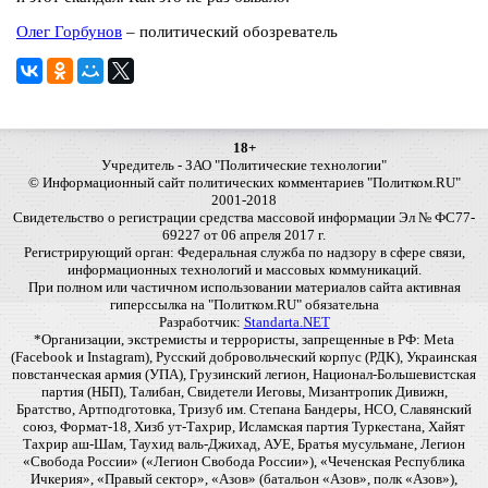
Олег Горбунов
– политический обозреватель
18+
Учредитель - ЗАО "Политические технологии"
© Информационный сайт политических комментариев "Политком.RU"
2001-2018
Свидетельство о регистрации средства массовой информации Эл № ФС77-
69227 от 06 апреля 2017 г.
Регистрирующий орган: Федеральная служба по надзору в сфере связи,
информационных технологий и массовых коммуникаций.
При полном или частичном использовании материалов сайта активная
гиперссылка на "Политком.RU" обязательна
Разработчик:
Standarta.NET
*Организации, экстремисты и террористы, запрещенные в РФ: Meta
(Facebook и Instagram), Русский добровольческий корпус (РДК), Украинская
повстанческая армия (УПА), Грузинский легион, Национал-Большевистская
партия (НБП), Талибан, Свидетели Иеговы, Мизантропик Дивижн,
Братство, Артподготовка, Тризуб им. Степана Бандеры, НСО, Славянский
союз, Формат-18, Хизб ут-Тахрир, Исламская партия Туркестана, Хайят
Тахрир аш-Шам, Таухид валь-Джихад, АУЕ, Братья мусульмане, Легион
«Свобода России» («Легион Свобода России»), «Чеченская Республика
Ичкерия», «Правый сектор», «Азов» (батальон «Азов», полк «Азов»),