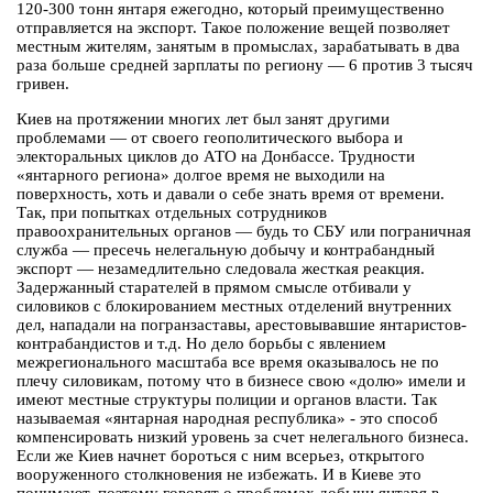
120-300 тонн янтаря ежегодно, который преимущественно
отправляется на экспорт. Такое положение вещей позволяет
местным жителям, занятым в промыслах, зарабатывать в два
раза больше средней зарплаты по региону — 6 против 3 тысяч
гривен.
Киев на протяжении многих лет был занят другими
проблемами — от своего геополитического выбора и
электоральных циклов до АТО на Донбассе. Трудности
«янтарного региона» долгое время не выходили на
поверхность, хоть и давали о себе знать время от времени.
Так, при попытках отдельных сотрудников
правоохранительных органов — будь то СБУ или пограничная
служба — пресечь нелегальную добычу и контрабандный
экспорт — незамедлительно следовала жесткая реакция.
Задержанный старателей в прямом смысле отбивали у
силовиков с блокированием местных отделений внутренних
дел, нападали на погранзаставы, арестовывавшие янтаристов-
контрабандистов и т.д. Но дело борьбы с явлением
межрегионального масштаба все время оказывалось не по
плечу силовикам, потому что в бизнесе свою «долю» имели и
имеют местные структуры полиции и органов власти. Так
называемая «янтарная народная республика» - это способ
компенсировать низкий уровень за счет нелегального бизнеса.
Если же Киев начнет бороться с ним всерьез, открытого
вооруженного столкновения не избежать. И в Киеве это