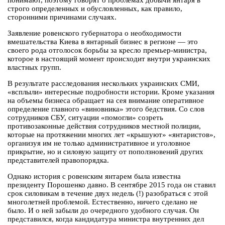
понимают, поэтому говорят о проблемах добычи янтаря в
строго определенных и обусловленных, как правило,
сторонними причинами случаях.
Заявление ровенского губернатора о необходимости
вмешательства Киева в янтарный бизнес в регионе — это
своего рода отголосок борьбы за кресло премьер-министра,
которое в настоящий момент происходит внутри украинских
властных групп.
В результате расследования нескольких украинских СМИ,
«всплыли» интересные подробности истории. Кроме указания
на объемы бизнеса обращает на сея внимание оперативное
определение главного «виновника» этого бедствия. Со слов
сотрудников СБУ, ситуации «помогли» созреть
противозаконные действия сотрудников местной полиции,
которые на протяжении многих лет «крышуют» «янтаристов»,
организуя им не только административное и уголовное
прикрытие, но и силовую защиту от поползновений других
представителей правопорядка.
Однако история с ровенским янтарем была известна
президенту Порошенко давно. В сентябре 2015 года он ставил
срок силовикам в течение двух недель (!) разобраться с этой
многолетней проблемой. Естественно, ничего сделано не
было. И о ней забыли до очередного удобного случая. Он
представился, когда кандидатура министра внутренних дел