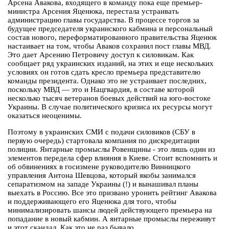
Арсена Авакова, входящего в команду пока еще премьер-
министра Арсения Яценюка, перестала устраивать
администрацию главы государства. В процессе торгов за
будущее председателя украинского кабмина и персональный
состав нового, переформатированного правительства Яценюк
настаивает на том, чтобы Аваков сохранил пост главы МВД.
Это дает Арсению Петровичу доступ к силовикам. Как
сообщает ряд украинских изданий, на этих и еще нескольких
условиях он готов сдать кресло премьера представителю
команды президента. Однако это не устраивает последних,
поскольку МВД — это и Нацгвардия, в составе которой
несколько тысяч ветеранов боевых действий на юго-востоке
Украины. В случае политического кризиса их ресурсы могут
оказаться неоценимы.
Поэтому в украинских СМИ с подачи силовиков (СБУ в
первую очередь) стартовала компания по дискредитации
полиции. Янтарные промыслы Ровенщины - это лишь один из
элементов передела сфер влияния в Киеве. Стоит вспомнить и
об обвинениях в госизмене руководителю Винницкого
управления Антона Шевцова, который якобы занимался
сепаратизмом на западе Украины (!) и вынашивал планы
выехать в Россию. Все это призвано уронить рейтинг Авакова
и поддерживающего его Яценюка для того, чтобы
минимализировать шансы людей действующего премьера на
попадание в новый кабмин. А янтарные промыслы переживут
и этот скандал. Как это не раз бывало.