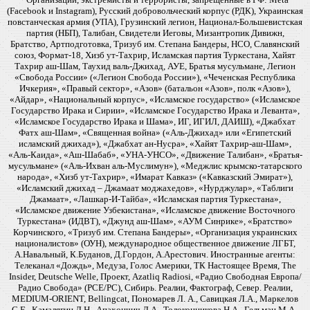
(Facebook и Instagram), Русский добровольческий корпус (РДК), Украинская
повстанческая армия (УПА), Грузинский легион, Национал-Большевистская
партия (НБП), Талибан, Свидетели Иеговы, Мизантропик Дивижн,
Братство, Артподготовка, Тризуб им. Степана Бандеры, НСО, Славянский
союз, Формат-18, Хизб ут-Тахрир, Исламская партия Туркестана, Хайят
Тахрир аш-Шам, Таухид валь-Джихад, АУЕ, Братья мусульмане, Легион
«Свобода России» («Легион Свобода России»), «Чеченская Республика
Ичкерия», «Правый сектор», «Азов» (батальон «Азов», полк «Азов»),
«Айдар», «Национальный корпус», «Исламское государство» («Исламское
Государство Ирака и Сирии», «Исламское Государство Ирака и Леванта»,
«Исламское Государство Ирака и Шама», ИГ, ИГИЛ, ДАИШ), «Джабхат
Фатх аш-Шам», «Священная война» («Аль-Джихад» или «Египетский
исламский джихад»), «Джабхат ан-Нусра», «Хайят Тахрир-аш-Шам»,
«Аль-Каида», «Аш-Шабаб», «УНА-УНСО», «Движение Талибан», «Братья-
мусульмане» («Аль-Ихван аль-Муслимун»), «Меджлис крымско-татарского
народа», «Хизб ут-Тахрир», «Имарат Кавказ» («Кавказский Эмират»),
«Исламский джихад – Джамаат моджахедов», «Нурджулар», «Таблиги
Джамаат», «Лашкар-И-Тайба», «Исламская партия Туркестана»,
«Исламское движение Узбекистана», «Исламское движение Восточного
Туркестана» (ИДВТ), «Джунд аш-Шам», «АУМ Синрике», «Братство»
Корчинского, «Тризуб им. Степана Бандеры», «Организация украинских
националистов» (ОУН), международное общественное движение ЛГБТ,
А.Навальный, К.Буданов, Д.Гордон, А.Арестович. Иностранные агенты:
Телеканал «Дождь», Медуза, Голос Америки, ТК Настоящее Время, The
Insider, Deutsche Welle, Проект, Azatliq Radiosi, «Радио Свободная Европа/
Радио Свобода» (PCE/PC), Сибирь. Реалии, Фактограф, Север. Реалии,
MEDIUM-ORIENT, Bellingcat, Пономарев Л. А., Савицкая Л.А., Маркелов
С.Е., Камалягин Д.Н., Апахончич Д.А., Толоконникова Н.А., Гельман М.А.,