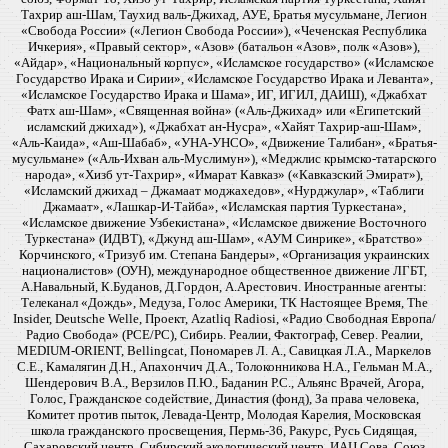
Тахрир аш-Шам, Таухид валь-Джихад, АУЕ, Братья мусульмане, Легион
«Свобода России» («Легион Свобода России»), «Чеченская Республика
Ичкерия», «Правый сектор», «Азов» (батальон «Азов», полк «Азов»),
«Айдар», «Национальный корпус», «Исламское государство» («Исламское
Государство Ирака и Сирии», «Исламское Государство Ирака и Леванта»,
«Исламское Государство Ирака и Шама», ИГ, ИГИЛ, ДАИШ), «Джабхат
Фатх аш-Шам», «Священная война» («Аль-Джихад» или «Египетский
исламский джихад»), «Джабхат ан-Нусра», «Хайят Тахрир-аш-Шам»,
«Аль-Каида», «Аш-Шабаб», «УНА-УНСО», «Движение Талибан», «Братья-
мусульмане» («Аль-Ихван аль-Муслимун»), «Меджлис крымско-татарского
народа», «Хизб ут-Тахрир», «Имарат Кавказ» («Кавказский Эмират»),
«Исламский джихад – Джамаат моджахедов», «Нурджулар», «Таблиги
Джамаат», «Лашкар-И-Тайба», «Исламская партия Туркестана»,
«Исламское движение Узбекистана», «Исламское движение Восточного
Туркестана» (ИДВТ), «Джунд аш-Шам», «АУМ Синрике», «Братство»
Корчинского, «Тризуб им. Степана Бандеры», «Организация украинских
националистов» (ОУН), международное общественное движение ЛГБТ,
А.Навальный, К.Буданов, Д.Гордон, А.Арестович. Иностранные агенты:
Телеканал «Дождь», Медуза, Голос Америки, ТК Настоящее Время, The
Insider, Deutsche Welle, Проект, Azatliq Radiosi, «Радио Свободная Европа/
Радио Свобода» (PCE/PC), Сибирь. Реалии, Фактограф, Север. Реалии,
MEDIUM-ORIENT, Bellingcat, Пономарев Л. А., Савицкая Л.А., Маркелов
С.Е., Камалягин Д.Н., Апахончич Д.А., Толоконникова Н.А., Гельман М.А.,
Шендерович В.А., Верзилов П.Ю., Баданин Р.С., Альянс Врачей, Агора,
Голос, Гражданское содействие, Династия (фонд), За права человека,
Комитет против пыток, Левада-Центр, Молодая Карелия, Московская
школа гражданского просвещения, Пермь-36, Ракурс, Русь Сидящая,
Сахаровский центр, Сибирский экологический центр, ИАЦ Сова, Союз