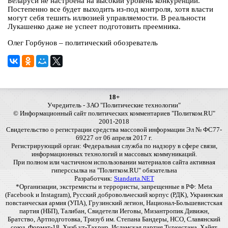
Беларуси не настроена на высокий уровень конкуренции.
Постепенно все будет выходить из-под контроля, хотя власти
могут себя тешить иллюзией управляемости. В реальности
Лукашенко даже не успеет подготовить преемника.
Олег Горбунов – политический обозреватель
18+
Учредитель - ЗАО "Политические технологии"
© Информационный сайт политических комментариев "Политком.RU"
2001-2018
Свидетельство о регистрации средства массовой информации Эл № ФС77-
69227 от 06 апреля 2017 г.
Регистрирующий орган: Федеральная служба по надзору в сфере связи,
информационных технологий и массовых коммуникаций.
При полном или частичном использовании материалов сайта активная
гиперссылка на "Политком.RU" обязательна
Разработчик:
Standarta.NET
*Организации, экстремисты и террористы, запрещенные в РФ: Meta
(Facebook и Instagram), Русский добровольческий корпус (РДК), Украинская
повстанческая армия (УПА), Грузинский легион, Национал-Большевистская
партия (НБП), Талибан, Свидетели Иеговы, Мизантропик Дивижн,
Братство, Артподготовка, Тризуб им. Степана Бандеры, НСО, Славянский
союз, Формат-18, Хизб ут-Тахрир, Исламская партия Туркестана, Хайят