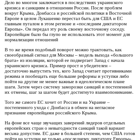
Дело во многом заключается в последствиях украинского
кризиса и санкциям в отношении России. После проблем
вокруг Крыма, Донбасса и российской политики в Восточной
Европе в целом Лукашенко перестал быть для США и ЕС
главным пугалом в этом регионе и «последним диктатором
Европы». Он передал эту роль своему восточному соседу.
Европейцам было бы глупо не использовать этот момент для
нормализации отношений
В то же время подобный поворот можно трактовать, как
своеобразный сигнал для Москвы – модель выхода «большого
брата» из изоляции, которой ее подвергает Запад с начала
украинского кризиса. Пример прост и убедителен –
достаточно выпустить тех, кого Запад считает противниками
режима и пообещать еще большие реформы и уступки либо
пойти на другие не менее важные в идеологическом плане
шаги. Затем через систему заморозки санкций и постепенной
их отмены, шаг за шагом будет достигнуто взаимопонимание.
Того же самого ЕС хочет от России и на Украине –
постепенного ухода с Донбасса в обмен на негласное
признание европейцами российского Крыма.
На фоне все чаще звучащих заверений лидеров отдельных
европейских стран о невыгодности санкций такой вариант
весьма допустим. ЕС даже в большей степени, чем США готов
пойти на уступки не только «последнему диктатору Европы»,