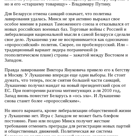
но и его «старшему товарищу» - Владимиру Путину.
Для Беларуси отмена санкций означает, что политика
лавирования удалась. Минск не зря активно выражал свое
особое мнение в рамках Таможенного союза и отказывался от
новых российских военных баз. Торговые войны с Россией и
либерализация национальной мысли в самой Беларуси сделали
свое дело. Лукашенко уже не воспринимается как однозначно
«пророссийский» политик. Скорее, он пробелорусский. Или –
традиционный вариант лидера пограничной (в
геополитическом плане) страны – зажатой между Востоком и
Западом.
Правда лавирование Виктора Януковича привело его к бегству
в Москву. У Лукашенко впереди еще одни выборы. Не стоит
думать, что теперь, после снятия большей части санкций,
Лукашенко получил мандат на новый президентский срок от
ЕС. При повторении разгона митингующих а-ля 2010 год,
Запад вновь поместит Беларусь в «ось зла». И Лукашенко
снова станет более «пророссийским».
Но иного варианта, кроме либерализации общественной жизни
у Лукашенко нет. Игра с Западом не может быть блефом
постоянно. Рано или поздно Минск получит жесткие
требования отменить преграды для регистрации новых партий
и общественных движений. Политическая же система