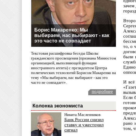
одног
зачем
гораз
Второ
Серге
Борис Макаренко: Мы
Алекс
выбираем, нас выбирают - как
согла
это часто не совпадает
бессм
то, о
догов
Текстовая расшифровка беседы Школы
были 
гражданского просвещения (признана Минюстом
служб
организацией, выполняющей функции
Едино
иностранного агента) с президентом Центра
оппози
политических технологий Борисом Макаренко на
тему «Мы выбираем, нас выбирают - как это
И всё
часто не совпадает».
«Газе
подробнее
вызыв
Если 
готов
Колонка экономиста
проко
предл
Никита Масленников
Алекс
Банк России снизил
рано 
ставку и ужесточил
том, ч
сигнал