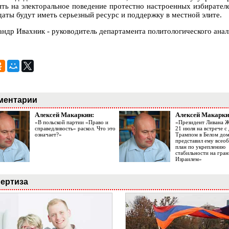
ять на электоральное поведение протестно настроенных избирателе
даты будут иметь серьезный ресурс и поддержку в местной элите.
андр Ивахник - руководитель департамента политологического ана
ментарии
Алексей Макаркин:
Алексей Макарки
«В польской партии «Право и
«Президент Ливана 
справедливость» раскол. Что это
21 июля на встрече 
означает?»
Трампом в Белом до
представил ему все
план по укреплению
стабильности на гран
Израилем»
ертиза