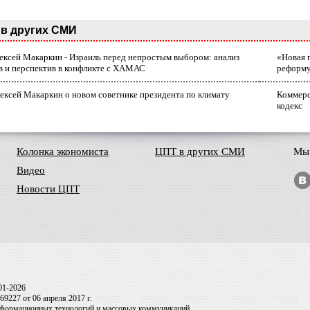
в других СМИ
лексей Макаркин - Израиль перед непростым выбором: анализ
«Новая 
в и перспектив в конфликте с ХАМАС
реформ
ексей Макаркин о новом советнике президента по климату
Коммерс
кодекс
Колонка экономиста
ЦПТ в других СМИ
Мы 
Видео
Новости ЦПТ
01-2026
9227 от 06 апреля 2017 г.
информационных технологий и массовых коммуникаций.