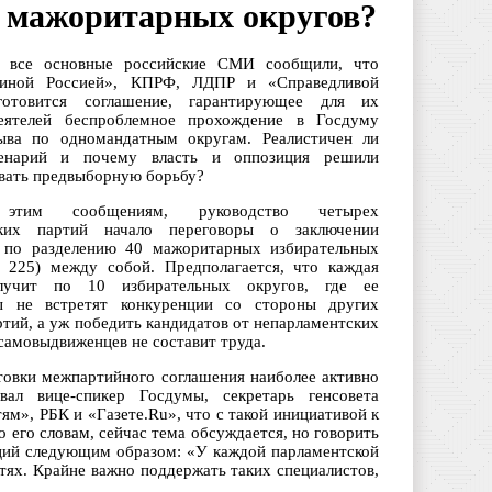
л мажоритарных округов?
я все основные российские СМИ сообщили, что
иной Россией», КПРФ, ЛДПР и «Справедливой
готовится соглашение, гарантирующее для их
еятелей беспро
блемное прохождение в Госдуму
ыва по одномандатным округам. Реалистичен ли
енарий и почему власть и оппозиция решили
вать предвыборную борьбу?
 этим сообщениям, руководство четырех
ских партий начало переговоры о заключении
 по разделению 40 мажоритарных избирательных
з 225) между собой. Предполагается, что каждая
лучит по 10 избирательных округов, где ее
ы не встретят конкуренции со стороны других
тий, а уж победить кандидатов от непарламентских
самовыдвиженцев не составит труда.
товки межпартийного соглашения наиболее активно
вал вице-спикер Госдумы, секретарь генсовета
м», РБК и «Газете.Ru», что с такой инициативой к
 его словам, сейчас тема обсуждается, но говорить
аций следующим образом: «У каждой парламентской
тях. Крайне важно поддержать таких специалистов,