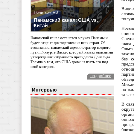
Вице-
Политком.RU
слова
получ
Панамский канал: США vs.
Китай
Несмо
списо
Панамский канал останется в руках Панамы и
Среди
будет открыт для торговли из всех стран. Об
глава
этом заявил панамский администратор водного
Ольга
пути, Рикаурте Васкес который назвал опасными
закон
утверждения избранного президента Дональда
без с
Трампа о том, что США должны взять его под
предс
свой контроль.
отнош
парти
подробнее
объед
Михаи
Интервью
по жи
за эл
В свя
округ
орган
оппоз
прозр
близк