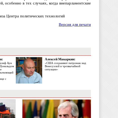
й, особенно в тех случаях, когда внепарламентские
лиза Центра политических технологий
Версия для печати
н:
Алексей Макаркин:
Жозеф Аун
«США сохраняют патронаж над
с Дональдом
Венесуэлой в чрезвычайной
ме
ситуации»
объемлющий
ице с