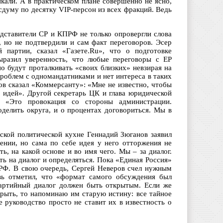
кали. А в практическом плане совершенно не ясно,
думу по десятку VIP-персон из всех фракций. Ведь
едставители СР и КПРФ не только опровергли слова
, но не подтвердили и сам факт переговоров. Эсер
 партии, сказал «Газете.Ru», что о подготовке
ыразил уверенность, что любые переговоры с ЕР
о будут проталкивать «своих близких» невзирая на
проблем с одномандатниками и нет интереса в таких
в сказал «Коммерсанту»: «Мне не известно, чтобы
о идей». Другой секретарь ЦК и глава юридической
 «Это провокация со стороны администрации.
делить округа, и о процентах договориться. Мы в
вской политической кухне Геннадий Зюганов заявил
ении, но сама по себе идея у него отторжения не
ь, на какой основе и во имя чего. Мы – за диалог.
ть на диалог и определяться. Пока «Единая Россия»
ПРФ. В свою очередь, Сергей Неверов счел нужным
вь отметил, что «формат самого обсуждения был
партийный диалог должен быть открытым. Если же
крыть, то напоминаю им старую истину: все тайное
 руководство просто не ставит их в известность о