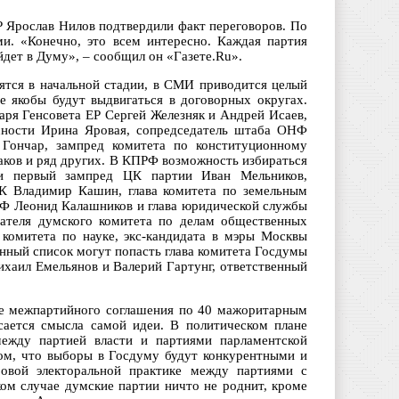
 Ярослав Нилов подтвердили факт переговоров. По
и. «Конечно, это всем интересно. Каждая партия
йдет в Думу», – сообщил он «Газете.Ru».
ятся в начальной стадии, в СМИ приводится целый
е якобы будут выдвигаться в договорных округах.
аря Генсовета ЕР Сергей Железняк и Андрей Исаев,
асности Ирина Яровая, сопредседатель штаба ОНФ
 Гончар, зампред комитета по конституционному
аков и ряд других. В КПРФ возможность избираться
 и первый зампред ЦК партии Иван Мельников,
К Владимир Кашин, глава комитета по земельным
РФ Леонид Калашников и глава юридической службы
ателя думского комитета по делам общественных
комитета по науке, экс-кандидата в мэры Москвы
нный список могут попасть глава комитета Госдумы
ихаил Емельянов и Валерий Гартунг, ответственный
ке межпартийного соглашения по 40 мажоритарным
сается смысла самой идеи. В политическом плане
между партией власти и партиями парламентской
ом, что выборы в Госдуму будут конкурентными и
ровой электоральной практике между партиями с
ком случае думские партии ничто не роднит, кроме