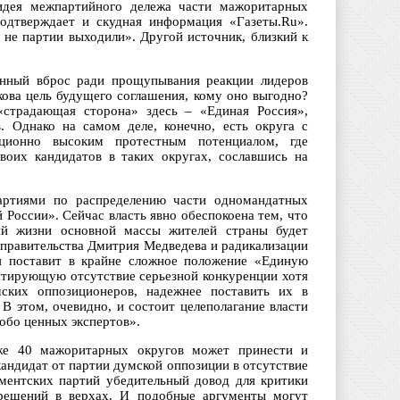
 идея межпартийного дележа части мажоритарных
подтверждает и скудная информация «Газеты.Ru».
 не партии выходили». Другой источник, близкий к
онный вброс ради прощупывания реакции лидеров
кова цель будущего соглашения, кому оно выгодно?
«страдающая сторона» здесь – «Единая Россия»,
. Однако на самом деле, конечно, есть округа с
иционно высоким протестным потенциалом, где
оих кандидатов в таких округах, сославшись на
артиями по распределению части одномандатных
России». Сейчас власть явно обеспокоена тем, что
ий жизни основной массы жителей страны будет
 правительства Дмитрия Медведева и радикализации
ия поставит в крайне сложное положение «Единую
антирующую отсутствие серьезной конкуренции хотя
ских оппозиционеров, надежнее поставить их в
В этом, очевидно, и состоит целеполагание власти
обо ценных экспертов».
же 40 мажоритарных округов может принести и
кандидат от партии думской оппозиции в отсутствие
аментских партий убедительный довод для критики
х решений в верхах. И подобные аргументы могут