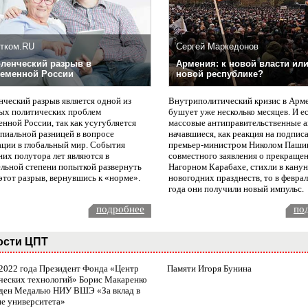
тком.RU
Сергей Маркедонов
ленческий разрыв в
Армения: к новой власти или
еменной России
новой республике?
нческий разрыв является одной из
Внутриполитический кризис в Арм
ых политических проблем
бушует уже несколько месяцев. И е
нной России, так как усугубляется
массовые антиправительственные а
пиальной разницей в вопросе
начавшиеся, как реакция на подпис
ации в глобальный мир. События
премьер-министром Николом Паши
них полутора лет являются в
совместного заявления о прекращен
ельной степени попыткой развернуть
Нагорном Карабахе, стихли в канун
этот разрыв, вернувшись к «норме».
новогодних празднеств, то в февра
года они получили новый импульс.
подробнее
по
ости ЦПТ
 2022 года Президент Фонда «Центр
Памяти Игоря Бунина
ческих технологий» Борис Макаренко
ден Медалью НИУ ВШЭ «За вклад в
ие университета»