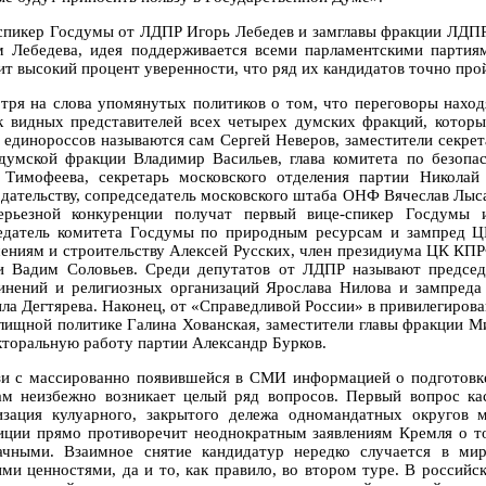
спикер Госдумы от ЛДПР Игорь Лебедев и замглавы фракции ЛДПР
м Лебедева, идея поддерживается всеми парламентскими партиям
ит высокий процент уверенности, что ряд их кандидатов точно про
тря на слова упомянутых политиков о том, что переговоры наход
к видных представителей всех четырех думских фракций, которы
 единороссов называются сам Сергей Неверов, заместители секрет
 думской фракции Владимир Васильев, глава комитета по безоп
 Тимофеева, секретарь московского отделения партии Николай
одательству, сопредседатель московского штаба ОНФ Вячеслав Лыс
ерьезной конкуренции получат первый вице-спикер Госдумы
едатель комитета Госдумы по природным ресурсам и зампред Ц
ениям и строительству Алексей Русских, член президиума ЦК КП
и Вадим Соловьев. Среди депутатов от ЛДПР называют председ
инений и религиозных организаций Ярослава Нилова и зампреда 
ла Дегтярева. Наконец, от «Справедливой России» в привилегирова
лищной политике Галина Хованская, заместители главы фракции М
екторальную работу партии Александр Бурков.
зи с массированно появившейся в СМИ информацией о подготов
ам неизбежно возникает целый ряд вопросов. Первый вопрос ка
изация кулуарного, закрытого дележа одномандатных округов 
иции прямо противоречит неоднократным заявлениям Кремля о т
ачными. Взаимное снятие кандидатур нередко случается в ми
ими ценностями, да и то, как правило, во втором туре. В российс