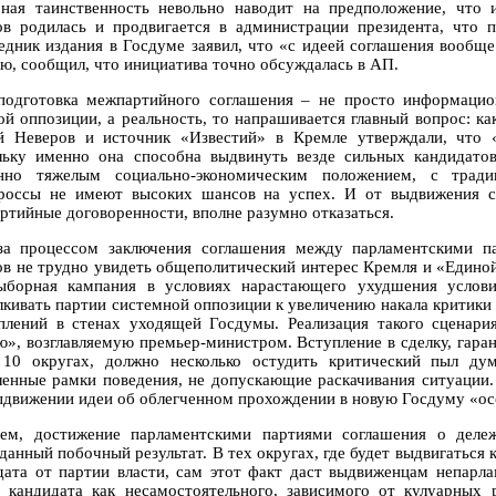
ная таинственность невольно наводит на предположение, что
ов родилась и продвигается в администрации президента, что 
едник издания в Госдуме заявил, что «с идеей соглашения вообще
ю, сообщил, что инициатива точно обсуждалась в АП.
подготовка межпартийного соглашения – не просто информаци
ой оппозиции, а реальность, то напрашивается главный вопрос: ка
й Неверов и источник «Известий» в Кремле утверждали, что 
льку именно она способна выдвинуть везде сильных кандидатов
нно тяжелым социально-экономическим положением, с трад
россы не имеют высоких шансов на успех. И от выдвижения св
ртийные договоренности, вполне разумно отказаться.
за процессом заключения соглашения между парламентскими п
ов не трудно увидеть общеполитический интерес Кремля и «Единой 
ыборная кампания в условиях нарастающего ухудшения услов
лкивать партии системной оппозиции к увеличению накала критики
плений в стенах уходящей Госдумы. Реализация такого сценар
ю», возглавляемую премьер-министром. Вступление в сделку, гар
10 округах, должно несколько остудить критический пыл дум
ленные рамки поведения, не допускающие раскачивания ситуации. 
ыдвижении идеи об облегченном прохождении в новую Госдуму «ос
ем, достижение парламентскими партиями соглашения о деле
данный побочный результат. В тех округах, где будет выдвигаться 
дата от партии власти, сам этот факт даст выдвиженцам непарл
о кандидата как несамостоятельного, зависимого от кулуарны