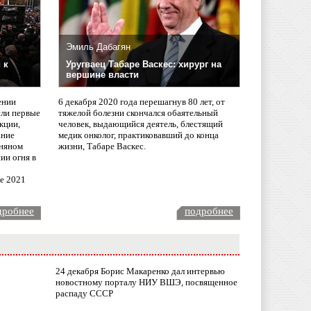
Эмиль Дабагян
 к
Уругваец Табаре Васкес: хирург на
вершине власти
ении
6 декабря 2020 года перешагнув 80 лет, от
сли первые
тяжелой болезни скончался обаятельный
кции,
человек, выдающийся деятель, блестящий
ание
медик онколог, практиковавший до конца
няном
жизни, Табаре Васкес.
ии огня в
ле 2021
дробнее
подробнее
24 декабря Борис Макаренко дал интервью
новостному порталу НИУ ВШЭ, посвященное
распаду СССР