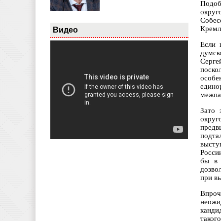
Подоб
округ
Собес
Кремл
Видео
Если 
думск
Серге
поско
особе
едино
межпа
Зато 
округ
предв
подта
высту
Росси
бы в 
дозво
при в
Впроч
неожи
канди
таког