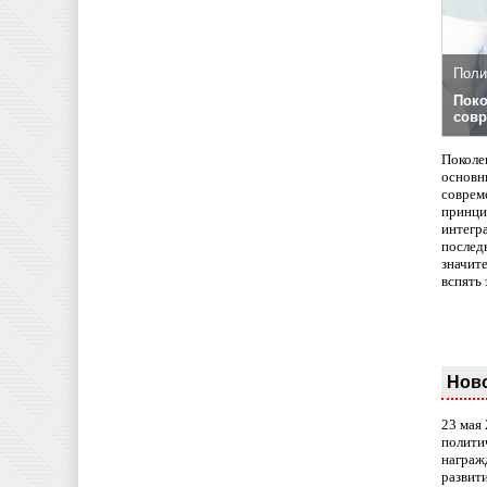
Поли
Поко
совр
Поколе
основн
совреме
принци
интегр
послед
значит
вспять 
Нов
23 мая
полити
награж
развит