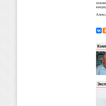
повли
канди
Алекс
Ком
Эксп