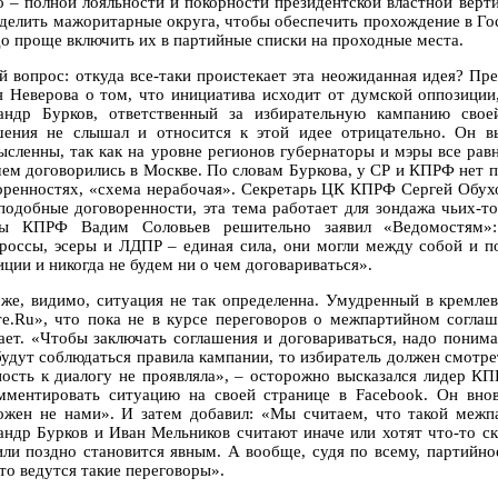
о – полной лояльности и покорности президентской властной верти
 делить мажоритарные округа, чтобы обеспечить прохождение в Гос
до проще включить их в партийные списки на проходные места.
й вопрос: откуда все-таки проистекает эта неожиданная идея? Пр
я Неверова о том, что инициатива исходит от думской оппозиции
андр Бурков, ответственный за избирательную кампанию своей
шения не слышал и относится к этой идее отрицательно. Он в
ысленны, так как на уровне регионов губернаторы и мэры все равн
 чем договорились в Москве. По словам Буркова, у СР и КПРФ нет 
оренностях, «схема нерабочая». Секретарь ЦК КПРФ Сергей Обухо
подобные договоренности, эта тема работает для зондажа чьих-т
ы КПРФ Вадим Соловьев решительно заявил «Ведомостям»:
россы, эсеры и ЛДПР – единая сила, они могли между собой и по
ции и никогда не будем ни о чем договариваться».
 же, видимо, ситуация не так определенна. Умудренный в кремле
те.Ru», что пока не в курсе переговоров о межпартийном соглаш
ает. «Чтобы заключать соглашения и договариваться, надо понимат
будут соблюдаться правила кампании, то избиратель должен смотре
ность к диалогу не проявляла», – осторожно высказался лидер К
мментировать ситуацию на своей странице в Facebook. Он вно
ожен не нами». И затем добавил: «Мы считаем, что такой меж
андр Бурков и Иван Мельников считают иначе или хотят что-то с
или поздно становится явным. А вообще, судя по всему, партийное
то ведутся такие переговоры».