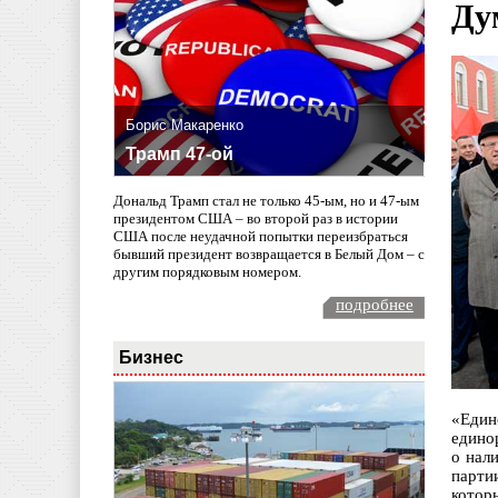
Ду
Борис Макаренко
Трамп 47-ой
Дональд Трамп стал не только 45-ым, но и 47-ым
президентом США – во второй раз в истории
США после неудачной попытки переизбраться
бывший президент возвращается в Белый Дом – с
другим порядковым номером.
подробнее
Бизнес
«Един
едино
о нал
парти
котор