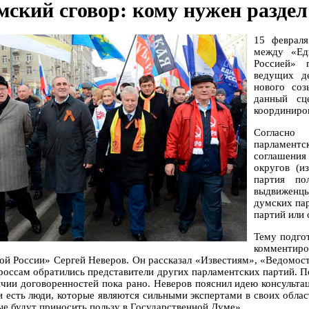
мский сговор: кому нужен разде
15 феврал
между «Ед
Россией» 
ведущих д
нового соз
данный сц
координиро
Согласно
парламент
соглашения
округов (и
партия по
выдвиженц
думских пар
партий или 
Тему подго
комментиро
ой России» Сергей Неверов. Он рассказал «Известиям», «Ведомостя
россам обратились представители других парламентских партий. По
ичии договоренностей пока рано. Неверов пояснил идею консульт
и есть люди, которые являются сильными экспертами в своих облас
ые будут приносить пользу в Государственной Думе».