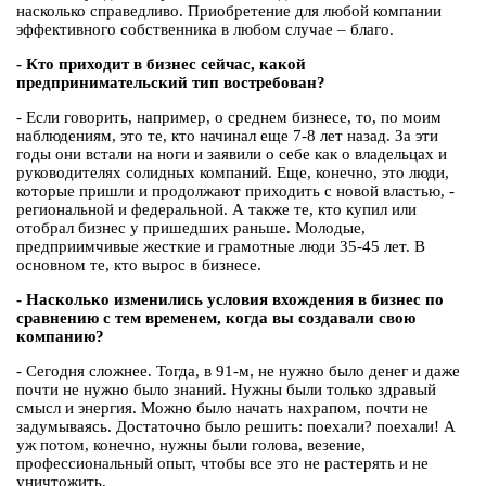
насколько справедливо. Приобретение для любой компании
эффективного собственника в любом случае – благо.
- Кто приходит в бизнес сейчас, какой
предпринимательский тип востребован?
- Если говорить, например, о среднем бизнесе, то, по моим
наблюдениям, это те, кто начинал еще 7-8 лет назад. За эти
годы они встали на ноги и заявили о себе как о владельцах и
руководителях солидных компаний. Еще, конечно, это люди,
которые пришли и продолжают приходить с новой властью, -
региональной и федеральной. А также те, кто купил или
отобрал бизнес у пришедших раньше. Молодые,
предприимчивые жесткие и грамотные люди 35-45 лет. В
основном те, кто вырос в бизнесе.
- Насколько изменились условия вхождения в бизнес по
сравнению с тем временем, когда вы создавали свою
компанию?
- Сегодня сложнее. Тогда, в 91-м, не нужно было денег и даже
почти не нужно было знаний. Нужны были только здравый
смысл и энергия. Можно было начать нахрапом, почти не
задумываясь. Достаточно было решить: поехали? поехали! А
уж потом, конечно, нужны были голова, везение,
профессиональный опыт, чтобы все это не растерять и не
уничтожить.