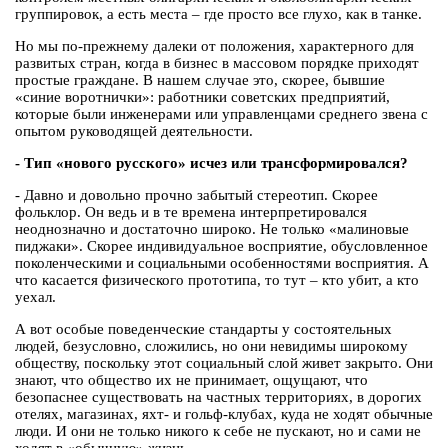
группировок, а есть места – где просто все глухо, как в танке.
Но мы по-прежнему далеки от положения, характерного для
развитых стран, когда в бизнес в массовом порядке приходят
простые граждане. В нашем случае это, скорее, бывшие
«синие воротнички»: работники советских предприятий,
которые были инженерами или управленцами среднего звена с
опытом руководящей деятельности.
- Тип «нового русского» исчез или трансформировался?
- Давно и довольно прочно забытый стереотип. Скорее
фольклор. Он ведь и в те времена интерпретировался
неоднозначно и достаточно широко. Не только «малиновые
пиджаки». Скорее индивидуальное восприятие, обусловленное
поколенческими и социальными особенностями восприятия. А
что касается физического прототипа, то тут – кто убит, а кто
уехал.
А вот особые поведенческие стандарты у состоятельных
людей, безусловно, сложились, но они невидимы широкому
обществу, поскольку этот социальный слой живет закрыто. Они
знают, что общество их не принимает, ощущают, что
безопаснее существовать на частных территориях, в дорогих
отелях, магазинах, яхт- и гольф-клубах, куда не ходят обычные
люди. И они не только никого к себе не пускают, но и сами не