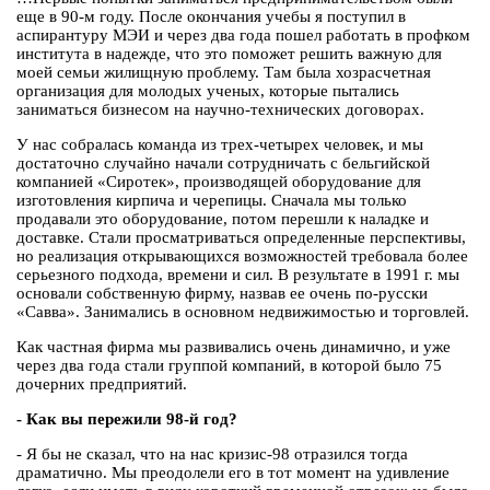
еще в 90-м году. После окончания учебы я поступил в
аспирантуру МЭИ и через два года пошел работать в профком
института в надежде, что это поможет решить важную для
моей семьи жилищную проблему. Там была хозрасчетная
организация для молодых ученых, которые пытались
заниматься бизнесом на научно-технических договорах.
У нас собралась команда из трех-четырех человек, и мы
достаточно случайно начали сотрудничать с бельгийской
компанией «Сиротек», производящей оборудование для
изготовления кирпича и черепицы. Сначала мы только
продавали это оборудование, потом перешли к наладке и
доставке. Стали просматриваться определенные перспективы,
но реализация открывающихся возможностей требовала более
серьезного подхода, времени и сил. В результате в 1991 г. мы
основали собственную фирму, назвав ее очень по-русски
«Савва». Занимались в основном недвижимостью и торговлей.
Как частная фирма мы развивались очень динамично, и уже
через два года стали группой компаний, в которой было 75
дочерних предприятий.
- Как вы пережили 98-й год?
- Я бы не сказал, что на нас кризис-98 отразился тогда
драматично. Мы преодолели его в тот момент на удивление