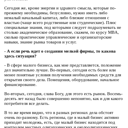
Сегодня же, кроме энергии и здравого смысла, которые по-
прежнему необходимы, безусловно, нужно иметь либо
немалый начальный капитал, либо близкие отношения с
властью (чаще всего родственные или студенческие). Плюс
специальные знания, под которыми следует подразумевать не
столько академическое образование, скажем, по курсу MBA,
сколько практические управленческие и организаторские
навыки, знание рынка товаров и услуг.
- А если речь идет о создании мелкой фирмы, то какова
здесь ситуация?
- В сфере малого бизнеса, как мне представляется, положение
дел значительно лучше. Во-первых, сегодня есть более или
менее понятные условия получения необходимых средств для
открытия своего дела. Помещения, оборудование, начальное
финансирование.
Во-вторых, сегодня, слава Богу, для этого есть рынок. Восемь-
десять лет назад было совершенно непонятно, как и для какого
потребителя все делать.
В то же время видно, что в разных регионах дела обстоят
очень по-разному. Есть регионы, где в малый бизнес активно
приходит молодежь, есть, где малый бизнес находится под
контролем местных олигархических и околоолигархических