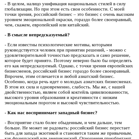
- В целом, налицо унификация национальных стилей в силу
глобализации. Но при этом есть свои особенности. С моей
точки зрения, российский бизнес – это бизнес с очень высоким
уровнем эмоциональной окраски, гораздо более своенравный,
чем, скажем, европейский или китайский.
- В смысле непредсказуемый?
- Если известны психологические мотивы, которыми
руководствуется человек при принятии решений, - можно с
удовлетворительной точностью предсказать и само решение,
которое будет принято. Поэтому неверно было бы определять
его как непредсказуемый. Однако, с точки зрения европейских
бизнесменов, российский бизнес гораздо более своенравный.
Впрочем, этим отличается и любой азиатский бизнес.
Особенно, когда речь идет о молодых азиатских бизнесменах.
В этом их сила и одновременно, слабость. Мы же, с нашей
двойственностью, являем собой коктейль цивилизованности,
высокого уровня образования и креативности с низким
эмоциональным порогом и высокой чувствительностью.
- Как нас воспринимает западный бизнес?
- Восприятие стало более обыденным, и чем дальше, тем
больше. Не может не радовать: российский бизнес перестает
быть для запада экзотикой и становится таким же привычным,
как французский или американский. Отношения приобретают