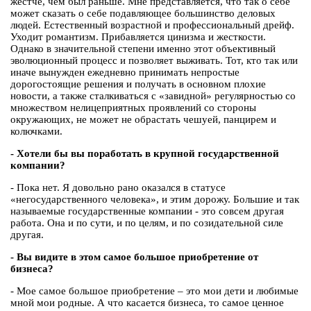
жестче, чем был раньше. Мне представляется, что так о себе
может сказать о себе подавляющее большинство деловых
людей. Естественный возрастной и профессиональный дрейф.
Уходит романтизм. Прибавляется цинизма и жесткости.
Однако в значительной степени именно этот объективный
эволюционный процесс и позволяет выживать. Тот, кто так или
иначе вынужден ежедневно принимать непростые
дорогостоящие решения и получать в основном плохие
новости, а также сталкиваться с «завидной» регулярностью со
множеством нелицеприятных проявлений со стороны
окружающих, не может не обрастать чешуей, панцирем и
колючками.
- Хотели бы вы поработать в крупной государственной
компании?
- Пока нет. Я довольно рано оказался в статусе
«негосударственного человека», и этим дорожу. Большие и так
называемые государственные компании - это совсем другая
работа. Она и по сути, и по целям, и по созидательной силе
другая.
- Вы видите в этом самое большое приобретение от
бизнеса?
- Мое самое большое приобретение – это мои дети и любимые
мной мои родные. А что касается бизнеса, то самое ценное