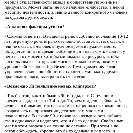
мерила существенности вклада в общественную жизнь не
придумало. Может быть, не их наличное количество, а некий
масштаб деятельности, влияние данного конкретного человека
на судьбы других людей.
- А каковы факторы успеха?
- Сложно ответить. В нашей стране, особенно последние 10-12
лет, огромную роль играло стечение обстоятельств: оказался
или не оказался человек в нужное время в нужном месте,
обладал ли он в то время необходимыми навыками, были ли у
него на тот момент хотя бы минимальные ресурсы, чтобы
воспользоваться открывшимися возможностями, помимо
уровня собственного IQ. Везение. Труд. Движение. Плюс
управленческие способности сохранять, умножать, делать
правильные шаги, выстраивать стратегию.
- Возможно ли появление новых олигархов?
- Так быстро, как это было в 90-е годы, нет. С течением
времени – да, но не за 3-4 года. То, чем владеют сейчас 4-5
человек в больших, так называемых национальных компаниях,
создавалось на протяжении десятков лет, многими
поколениями. В начале 90-х появилась возможность забрать
это в одночасье и недорого, что и было сделано. Свободных
мест в этом разрезе уже точно не осталось. При этом я не
готов обсуждать, хорошо это было сделано или плохо, и