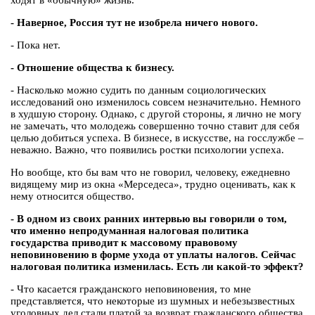
ходят в «обычную» жизнь.
- Наверное, Россия тут не изобрела ничего нового.
- Пока нет.
- Отношение общества к бизнесу.
- Насколько можно судить по данным социологических
исследований оно изменилось совсем незначительно. Немного
в худшую сторону. Однако, с другой стороны, я лично не могу
не замечать, что молодежь совершенно точно ставит для себя
целью добиться успеха. В бизнесе, в искусстве, на госслужбе –
неважно. Важно, что появились ростки психологии успеха.
Но вообще, кто бы вам что не говорил, человеку, ежедневно
видящему мир из окна «Мерседеса», трудно оценивать, как к
нему относится общество.
- В одном из своих ранних интервью вы говорили о том,
что именно непродуманная налоговая политика
государства приводит к массовому правовому
неповиновению в форме ухода от уплаты налогов. Сейчас
налоговая политика изменилась. Есть ли какой-то эффект?
- Что касается гражданского неповиновения, то мне
представляется, что некоторые из шумных и небезызвестных
уголовных дел стали платой за возврат гражданского общества