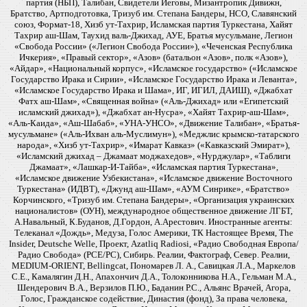
партия (НБП), Талибан, Свидетели Иеговы, Мизантропик Дивижн,
Братство, Артподготовка, Тризуб им. Степана Бандеры, НСО, Славянский
союз, Формат-18, Хизб ут-Тахрир, Исламская партия Туркестана, Хайят
Тахрир аш-Шам, Таухид валь-Джихад, АУЕ, Братья мусульмане, Легион
«Свобода России» («Легион Свобода России»), «Чеченская Республика
Ичкерия», «Правый сектор», «Азов» (батальон «Азов», полк «Азов»),
«Айдар», «Национальный корпус», «Исламское государство» («Исламское
Государство Ирака и Сирии», «Исламское Государство Ирака и Леванта»,
«Исламское Государство Ирака и Шама», ИГ, ИГИЛ, ДАИШ), «Джабхат
Фатх аш-Шам», «Священная война» («Аль-Джихад» или «Египетский
исламский джихад»), «Джабхат ан-Нусра», «Хайят Тахрир-аш-Шам»,
«Аль-Каида», «Аш-Шабаб», «УНА-УНСО», «Движение Талибан», «Братья-
мусульмане» («Аль-Ихван аль-Муслимун»), «Меджлис крымско-татарского
народа», «Хизб ут-Тахрир», «Имарат Кавказ» («Кавказский Эмират»),
«Исламский джихад – Джамаат моджахедов», «Нурджулар», «Таблиги
Джамаат», «Лашкар-И-Тайба», «Исламская партия Туркестана»,
«Исламское движение Узбекистана», «Исламское движение Восточного
Туркестана» (ИДВТ), «Джунд аш-Шам», «АУМ Синрике», «Братство»
Корчинского, «Тризуб им. Степана Бандеры», «Организация украинских
националистов» (ОУН), международное общественное движение ЛГБТ,
А.Навальный, К.Буданов, Д.Гордон, А.Арестович. Иностранные агенты:
Телеканал «Дождь», Медуза, Голос Америки, ТК Настоящее Время, The
Insider, Deutsche Welle, Проект, Azatliq Radiosi, «Радио Свободная Европа/
Радио Свобода» (PCE/PC), Сибирь. Реалии, Фактограф, Север. Реалии,
MEDIUM-ORIENT, Bellingcat, Пономарев Л. А., Савицкая Л.А., Маркелов
С.Е., Камалягин Д.Н., Апахончич Д.А., Толоконникова Н.А., Гельман М.А.,
Шендерович В.А., Верзилов П.Ю., Баданин Р.С., Альянс Врачей, Агора,
Голос, Гражданское содействие, Династия (фонд), За права человека,