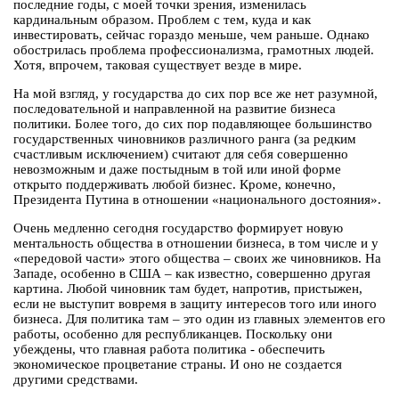
последние годы, с моей точки зрения, изменилась
кардинальным образом. Проблем с тем, куда и как
инвестировать, сейчас гораздо меньше, чем раньше. Однако
обострилась проблема профессионализма, грамотных людей.
Хотя, впрочем, таковая существует везде в мире.
На мой взгляд, у государства до сих пор все же нет разумной,
последовательной и направленной на развитие бизнеса
политики. Более того, до сих пор подавляющее большинство
государственных чиновников различного ранга (за редким
счастливым исключением) считают для себя совершенно
невозможным и даже постыдным в той или иной форме
открыто поддерживать любой бизнес. Кроме, конечно,
Президента Путина в отношении «национального достояния».
Очень медленно сегодня государство формирует новую
ментальность общества в отношении бизнеса, в том числе и у
«передовой части» этого общества – своих же чиновников. На
Западе, особенно в США – как известно, совершенно другая
картина. Любой чиновник там будет, напротив, пристыжен,
если не выступит вовремя в защиту интересов того или иного
бизнеса. Для политика там – это один из главных элементов его
работы, особенно для республиканцев. Поскольку они
убеждены, что главная работа политика - обеспечить
экономическое процветание страны. И оно не создается
другими средствами.