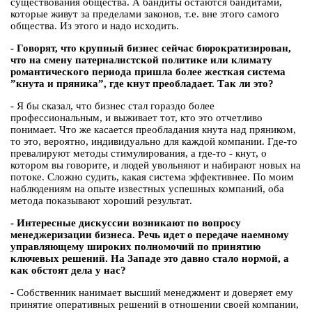
существования общества. А бандиты остаются бандитами,
которые живут за пределами законов, т.е. вне этого самого
общества. Из этого и надо исходить.
- Говорят, что крупный бизнес сейчас бюрократизирован,
что на смену патерналистской политике или климату
романтического периода пришла более жесткая система
”кнута и пряника”, где кнут преобладает. Так ли это?
- Я бы сказал, что бизнес стал гораздо более
профессиональным, и выживает тот, кто это отчетливо
понимает. Что же касается преобладания кнута над пряником,
то это, вероятно, индивидуально для каждой компании. Где-то
превалируют методы стимулирования, а где-то - кнут, о
котором вы говорите, и людей увольняют и набирают новых на
потоке. Сложно судить, какая система эффективнее. По моим
наблюдениям на опыте известных успешных компаний, оба
метода показывают хороший результат.
- Интересные дискуссии возникают по вопросу
менеджеризации бизнеса. Речь идет о передаче наемному
управляющему широких полномочий по принятию
ключевых решений. На Западе это давно стало нормой, а
как обстоят дела у нас?
- Собственник нанимает высший менеджмент и доверяет ему
принятие оперативных решений в отношении своей компании,