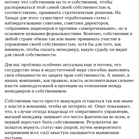
потому что собственник на то и собственник, чтобы
распоряжаться этой самой своей собственностью и,
соответственно, принимать стратегические решения. На
Западе для этого существует отработанная схема с
наблюдательными советами, советами директоров,
собраниями акционеров и прочими «замороченными», но в
основном нужными формальностями. Конечно, собственник в
любой стране обязан так или иначе принимать участие в
управлении своей собственностью, хотя бы для того, как
минимум, чтобы сказать менеджеру, какую судьбу он видит
для своей собственности.
Для нас проблема особенно актуальна еще и потому, что
государство пока в недостаточной мере способно выполнять
свои обязанности по защите прав собственности. А значит, в
наших компаниях, как правило, власть исполнительная сильнее
власти законодательной в проекции на отношения между
менеджером и собственником.
Собственник часто просто вынужден оставаться так или иначе
у власти в компании, чтобы не потерять её. Опыт показывает,
что, в случае отхода владельца от оперативного управления,
высший менеджер занимает его место фактически во всем, и
первый перестает быть собственником. Результатом же
попыток вернуть статус-кво (порой, путем невероятного
напряжения всех сил) зачастую оказывается выжженная
пустыня.