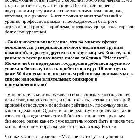
последующие годы. Где-то с середины 96-го или начала 97-го
года начинается другая история. Все гораздо яснее с
внутренними ресурсами и возможностями компании, как,
впрочем, и с рынком. А вот с точки зрения требований к
уровню профессионализма и необходимости быстрого
агрессивного роста – проблема, поскольку среда стала гораздо
более конкурентной.
- Складывается впечатление, что во многих сферах
деятельности утвердились немногочисленные группы
компаний, и доступ другим в их круг закрыт. Знаете, как
раньше в ресторанах часто висела табличка “Мест нет”.
Можно ли без поддержки государства добиться крупного
успеха в бизнесе, то есть пробиться в круг 10 или пусть
даже 50 бизнесменов, по разным рейтингам включаемых в
список наиболее влиятельных банкиров и
промышленников?
- Я периодически обнаруживал себя в списках «пятидесяти»,
или «ста», или «пятисот», и надо сказать, всегда с некоторой
иронией относился к подобным рейтингам, поскольку знаю,
как они делаются. Однако вполне реализуемо (и случаи такие
известны), когда независимый бизнес становится крупным
бизнесом, равно как его руководитель может быть в числе тех,
кто наибольшим образом влияет на экономику России.
Что же касается таблички «Мест нет», то тут ситуация за