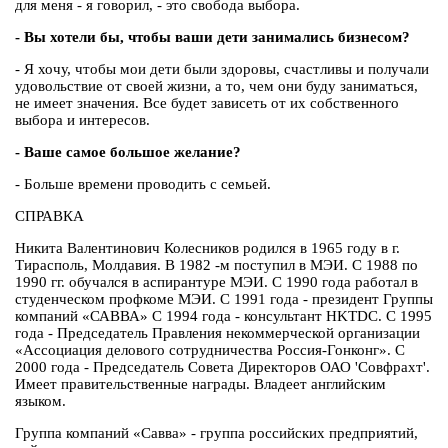
для меня - я говорил, - это свобода выбора.
- Вы хотели бы, чтобы ваши дети занимались бизнесом?
- Я хочу, чтобы мои дети были здоровы, счастливы и получали
удовольствие от своей жизни, а то, чем они буду заниматься,
не имеет значения. Все будет зависеть от их собственного
выбора и интересов.
- Ваше самое большое желание?
- Больше времени проводить с семьей.
СПРАВКА
Никита Валентинович Колесников родился в 1965 году в г.
Тирасполь, Молдавия. В 1982 -м поступил в МЭИ. С 1988 по
1990 гг. обучался в аспирантуре МЭИ. С 1990 года работал в
студенческом профкоме МЭИ. С 1991 года - президент Группы
компаний «САВВА» C 1994 года - консультант HKTDC. C 1995
года - Председатель Правления некоммерческой организации
«Ассоциация делового сотрудничества Россия-Гонконг». С
2000 года - Председатель Совета Директоров ОАО 'Совфрахт'.
Имеет правительственные награды. Владеет английским
языком.
Группа компаний «Савва» - группа российских предприятий,