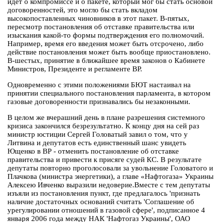
идет о компромиссе и о пакете, который мог бы стать основой
договоренностей, это могло бы стать вкладом
высокопоставленных чиновников в этот пакет. В-пятых,
пересмотр постановления об отставке правительства или
изыскания какой-то формы подтверждения его полномочий.
Например, время его введения может быть отсрочено, либо
действие постановления может быть вообще приостановлено.
В-шестых, принятие в ближайшее время законов о Кабинете
Министров, Президенте и регламенте ВР.
Одновременно с этими положениями БЮТ настаивал на
принятии специального постановления парламента, в котором
газовые договоренности признавались бы незаконными.
В целом же вчерашний день в плане разрешения системного
кризиса закончился безрезультатно. К концу дня на сей раз
министр юстиции Сергей Головатый завил о том, что у
Литвина и депутатов есть единственный шанс увидеть
Ющенко в ВР - отменить постановление об отставке
правительства и привести к присяге судей КС. В результате
депутаты повторно проголосовали за увольнение Головатого и
Плачкова (министра энергетики), а главе «Нафтогаза» Украины
Алексею Ивченко выразили недоверие.Вместе с тем депутаты
изъяли из постановления пункт, где предлагалось 'признать
наличие достаточных оснований считать 'Соглашение об
урегулировании отношений в газовой сфере', подписанное 4
января 2006 года между НАК 'Нафтогаз Украины', ОАО