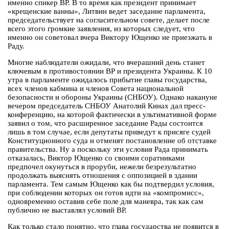
именно спикер ВР. В то время как президент принимает
«крещенские ванны», Литвин ведет заседание парламента,
председательствует на согласительном совете, делает после
всего этого громкие заявления, из которых следует, что
именно он советовал вчера Виктору Ющенко не приезжать в
Раду.
Многие наблюдатели ожидали, что вчерашний день станет
ключевым в противостоянии ВР и президента Украины. К 10
утра в парламенте ожидалось прибытие главы государства,
всех членов кабмина и членов Совета национальной
безопасности и обороны Украины (СНБОУ). Однако накануне
вечером председатель СНБОУ Анатолий Кинах дал пресс-
конференцию, на которой фактически в ультимативной форме
заявил о том, что расширенное заседание Рады состоится
лишь в том случае, если депутаты приведут к присяге судей
Конституционного суда и отменят постановление об отставке
правительства. Ну а поскольку эти условия Рада принимать
отказалась, Виктор Ющенко со своими соратниками
предпочел окунуться в проруби, нежели безрезультатно
продолжать выяснять отношения с оппозицией в здании
парламента. Тем самым Ющенко как бы подтвердил условия,
при соблюдении которых он готов идти на «компромисс»,
одновременно оставив себе поле для маневра, так как сам
публично не выставлял условий ВР.
Как только стало понятно, что глава государства не появится в