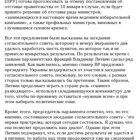
(ПРУ) готова проголосовать за отмену постановления об
отставке правительства от 10 января в случае, если будет
принято решение об отставке ряда министров,
«занимающихся в настоящее время ведением избирательной
кампании», а также профильных министров, виновных в
случившимся газовом кризисе.
Все эти предложения были высказаны на заседании
согласительного совета, которому к вечеру вчерашнего дня
удалось наработать шесть пунктов, но которое так и не
принесло конкретных результатов. По результатам встречи с
главами парламентских фракций Владимир Литвин сделал ряд
заявлений. Как выяснилось, именно спикер ВР предложил
президенту Украины воздержаться от участия в заседании
согласительного совета, поскольку, по его словам, с разных
сторон только высказывались бы претензии. Таким образом,
Литвин продолжает играть в стране роль «главного
разводящего», используя складывающуюся конъюнктуру для
того, чтобы по-прежнему оставаться «нужным всем» и при
этом набирать политические очки.
Кроме этого, председатель парламента отметил, что, по его
мнению, состоявшееся заседание согласительного совета - 'это
первая пристрелка, которая сегодня состоялась. Я думаю, что
она позволит продолжить наш диалог'. Однако при этом
Литвин подчеркнул, что, если достичь результата не удастся и
в пятницу, то работа над этим продолжится уже на следующей