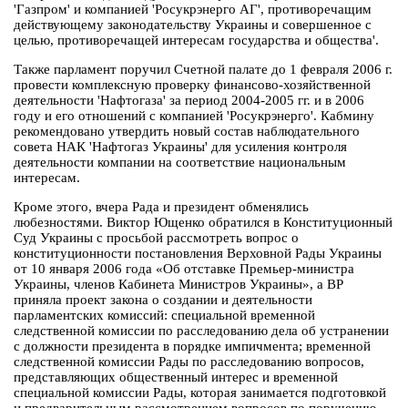
'Газпром' и компанией 'Росукрэнерго АГ', противоречащим
действующему законодательству Украины и совершенное с
целью, противоречащей интересам государства и общества'.
Также парламент поручил Счетной палате до 1 февраля 2006 г.
провести комплексную проверку финансово-хозяйственной
деятельности 'Нафтогаза' за период 2004-2005 гг. и в 2006
году и его отношений с компанией 'Росукрэнерго'. Кабмину
рекомендовано утвердить новый состав наблюдательного
совета НАК 'Нафтогаз Украины' для усиления контроля
деятельности компании на соответствие национальным
интересам.
Кроме этого, вчера Рада и президент обменялись
любезностями. Виктор Ющенко обратился в Конституционный
Суд Украины с просьбой рассмотреть вопрос о
конституционности постановления Верховной Рады Украины
от 10 января 2006 года «Об отставке Премьер-министра
Украины, членов Кабинета Министров Украины», а ВР
приняла проект закона о создании и деятельности
парламентских комиссий: специальной временной
следственной комиссии по расследованию дела об устранении
с должности президента в порядке импичмента; временной
следственной комиссии Рады по расследованию вопросов,
представляющих общественный интерес и временной
специальной комиссии Рады, которая занимается подготовкой