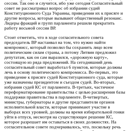
сессии. Так оно и случится, ибо уже сегодня Согласительный
совет не рассматривал вопрос об избрании судий
Конституционного Суда Украины, приведении их к присяге и
другие вопросы, которые вызывают общественный резонанс.
Лидеры фракций и групп парламента решили прекратить
работу восьмой сессии ВР.
Стоит отметить, что в ходе согласительного совета
председатель ВР настаивал на том, что нужно найти
компромисс, который позволил бы сохранить лицо всем
политическим силам страны, а потому Литвин предложил
депутатам, как он сам выразился, «дорожную карту»,
состоящую из ряда предложений. На сегодняшний день
согласительный совет выработал 6 пунктов, которые должны
лечь в основу политического компромисса. Во-первых, это
приведение к присяге судей Конституционного суда, которые
уже назначены президентом и съездом судей. Во-вторых,
избрания судей КС от парламента. В-третьих, частичное
переформатирование правительства с целью расширения базы
поддержки правительства в парламенте. В-четвертых,
министры, губернаторы и другие представители органов
исполнительной власти, которые принимают участие в
выборах всех уровней, должны на время избирательной гонки
уйти в отпуск, несмотря на существующее решение КС,
которое разрешает им оставаться в своих должностях. На
согласительном совете подчеркивалось, что, поскольку речь