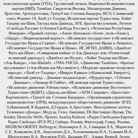
повстанческая армия (УПА), Грузинский легион, Национал-Большевистская
партия (НБП), Талибан, Свидетели Иеговы, Мизантропик Дивижн,
Братство, Артподготовка, Тризуб им. Степана Бандеры, НСО, Славянский
союз, Формат-18, Хизб ут-Тахрир, Исламская партия Туркестана, Хайят
Тахрир аш-Шам, Таухид валь-Джихад, АУЕ, Братья мусульмане, Легион
«Свобода России» («Легион Свобода России»), «Чеченская Республика
Ичкерия», «Правый сектор», «Азов» (батальон «Азов», полк «Азов»),
«Айдар», «Национальный корпус», «Исламское государство» («Исламское
Государство Ирака и Сирии», «Исламское Государство Ирака и Леванта»,
«Исламское Государство Ирака и Шама», ИГ, ИГИЛ, ДАИШ), «Джабхат
Фатх аш-Шам», «Священная война» («Аль-Джихад» или «Египетский
исламский джихад»), «Джабхат ан-Нусра», «Хайят Тахрир-аш-Шам»,
«Аль-Каида», «Аш-Шабаб», «УНА-УНСО», «Движение Талибан», «Братья-
мусульмане» («Аль-Ихван аль-Муслимун»), «Меджлис крымско-татарского
народа», «Хизб ут-Тахрир», «Имарат Кавказ» («Кавказский Эмират»),
«Исламский джихад – Джамаат моджахедов», «Нурджулар», «Таблиги
Джамаат», «Лашкар-И-Тайба», «Исламская партия Туркестана»,
«Исламское движение Узбекистана», «Исламское движение Восточного
Туркестана» (ИДВТ), «Джунд аш-Шам», «АУМ Синрике», «Братство»
Корчинского, «Тризуб им. Степана Бандеры», «Организация украинских
националистов» (ОУН), международное общественное движение ЛГБТ,
А.Навальный, К.Буданов, Д.Гордон, А.Арестович. Иностранные агенты:
Телеканал «Дождь», Медуза, Голос Америки, ТК Настоящее Время, The
Insider, Deutsche Welle, Проект, Azatliq Radiosi, «Радио Свободная Европа/
Радио Свобода» (PCE/PC), Сибирь. Реалии, Фактограф, Север. Реалии,
MEDIUM-ORIENT, Bellingcat, Пономарев Л. А., Савицкая Л.А., Маркелов
С.Е., Камалягин Д.Н., Апахончич Д.А., Толоконникова Н.А., Гельман М.А.,
Шендерович В.А., Верзилов П.Ю., Баданин Р.С., Альянс Врачей, Агора,