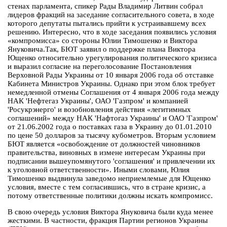
стенах парламента, спикер Рады Владимир Литвин собрал
лидеров фракций на заседание согласительного совета, в ходе
которого депутаты пытались прийти к устраивавшему всех
решению. Интересно, что в ходе заседания появились условия
«компромисса» со стороны Юлии Тимошенко и Виктора
Януковича.Так, БЮТ заявил о поддержке плана Виктора
Ющенко относительно урегулирования политического кризиса
и выразил согласие на переголосование Постановления
Верховной Рады Украины от 10 января 2006 года об отставке
Кабинета Министров Украины. Однако при этом блок требует
немедленной отмены Соглашения от 4 января 2006 года между
НАК 'Нефтегаз Украины', ОАО 'Газпром' и компанией
'Росукрэнерго' и возобновления действия «легитимных
соглашений» между НАК 'Нафтогаз Украины' и ОАО 'Газпром'
от 21.06.2002 года о поставках газа в Украину до 01.01.2010
по цене 50 долларов за тысячу кубометров. Вторым условием
БЮТ является «освобождение от должностей чиновников
правительства, виновных в измене интересам Украины при
подписании вышеупомянутого 'соглашения' и привлечении их
к уголовной ответственности». Иными словами, Юлия
Тимошенко выдвинула заведомо неприемлемые для Ющенко
условия, вместе с тем согласившись, что в стране кризис, а
потому ответственные политики должны искать компромисс.
В свою очередь условия Виктора Януковича были куда менее
жесткими. В частности, фракция Партии регионов Украины