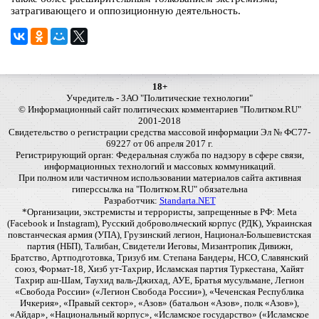
затрагивающего и оппозиционную деятельность.
18+
Учредитель - ЗАО "Политические технологии"
© Информационный сайт политических комментариев "Политком.RU"
2001-2018
Свидетельство о регистрации средства массовой информации Эл № ФС77-
69227 от 06 апреля 2017 г.
Регистрирующий орган: Федеральная служба по надзору в сфере связи,
информационных технологий и массовых коммуникаций.
При полном или частичном использовании материалов сайта активная
гиперссылка на "Политком.RU" обязательна
Разработчик:
Standarta.NET
*Организации, экстремисты и террористы, запрещенные в РФ: Meta
(Facebook и Instagram), Русский добровольческий корпус (РДК), Украинская
повстанческая армия (УПА), Грузинский легион, Национал-Большевистская
партия (НБП), Талибан, Свидетели Иеговы, Мизантропик Дивижн,
Братство, Артподготовка, Тризуб им. Степана Бандеры, НСО, Славянский
союз, Формат-18, Хизб ут-Тахрир, Исламская партия Туркестана, Хайят
Тахрир аш-Шам, Таухид валь-Джихад, АУЕ, Братья мусульмане, Легион
«Свобода России» («Легион Свобода России»), «Чеченская Республика
Ичкерия», «Правый сектор», «Азов» (батальон «Азов», полк «Азов»),
«Айдар», «Национальный корпус», «Исламское государство» («Исламское