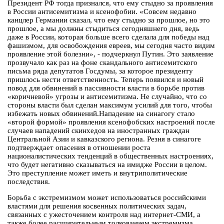
Президент РФ тогда признался, что ему стыдно за проявления
в России антисемитизма и ксенофобии. «Совсем недавно
канцлер Германии сказал, что ему стыдно за прошлое, но это
прошлое, а мы должны стыдиться сегодняшнего дня, ведь
даже в России, которая больше всего сделала для победы над
фашизмом, для освобождения евреев, мы сегодня часто видим
проявление этой болезни», - подчеркнул Путин. Это заявление
прозвучало как раз на фоне скандального антисемитского
письма ряда депутатов Госдумы, за которое президенту
пришлось нести ответственность. Теперь появился и новый
повод для обвинений в пассивности власти в борьбе против
«коричневой» угрозы и антисемитизма. Не случайно, что со
стороны власти был сделан максимум усилий для того, чтобы
избежать новых обвинений.Нападение на синагогу стало
«второй формой» проявления ксенофобских настроений после
случаев нападений скинхедов на иностранных граждан
Центральной Азии и кавказского региона. Резня в синагоге
подтверждает опасения в отношении роста
националистических тенденций в общественных настроениях,
что будет негативно сказываться на имидже России в целом.
Это преступление может иметь и внутриполитические
последствия.
Борьба с экстремизмом может использоваться российскими
властями для решения косвенных политических задач,
связанных с ужесточением контроля над интернет-СМИ, а
также более расширительным толкованием экстремизма,