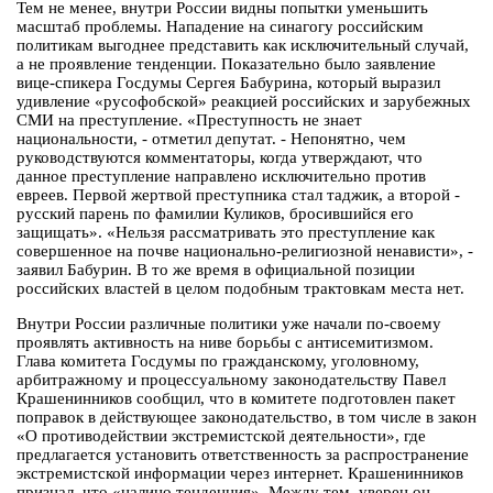
Тем не менее, внутри России видны попытки уменьшить
масштаб проблемы. Нападение на синагогу российским
политикам выгоднее представить как исключительный случай,
а не проявление тенденции. Показательно было заявление
вице-спикера Госдумы Сергея Бабурина, который выразил
удивление «русофобской» реакцией российских и зарубежных
СМИ на преступление. «Преступность не знает
национальности, - отметил депутат. - Непонятно, чем
руководствуются комментаторы, когда утверждают, что
данное преступление направлено исключительно против
евреев. Первой жертвой преступника стал таджик, а второй -
русский парень по фамилии Куликов, бросившийся его
защищать». «Нельзя рассматривать это преступление как
совершенное на почве национально-религиозной ненависти», -
заявил Бабурин. В то же время в официальной позиции
российских властей в целом подобным трактовкам места нет.
Внутри России различные политики уже начали по-своему
проявлять активность на ниве борьбы с антисемитизмом.
Глава комитета Госдумы по гражданскому, уголовному,
арбитражному и процессуальному законодательству Павел
Крашенинников сообщил, что в комитете подготовлен пакет
поправок в действующее законодательство, в том числе в закон
«О противодействии экстремистской деятельности», где
предлагается установить ответственность за распространение
экстремистской информации через интернет. Крашенинников
признал, что «налицо тенденция». Между тем, уверен он,