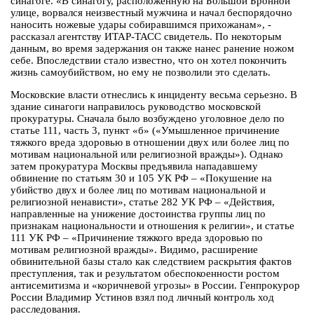
синагоге. «В синагогу, расположенную на Большой Бронной
улице, ворвался неизвестный мужчина и начал беспорядочно
наносить ножевые удары собиравшимся прихожанам», -
рассказал агентству ИТАР-ТАСС свидетель. По некоторым
данным, во время задержания он также нанес ранение ножом
себе. Впоследствии стало известно, что он хотел покончить
жизнь самоубийством, но ему не позволили это сделать.
Московские власти отнеслись к инциденту весьма серьезно. В
здание синагоги направилось руководство московской
прокуратуры. Сначала было возбуждено уголовное дело по
статье 111, часть 3, пункт «б» («Умышленное причинение
тяжкого вреда здоровью в отношении двух или более лиц по
мотивам национальной или религиозной вражды»). Однако
затем прокуратура Москвы предъявила нападавшему
обвинение по статьям 30 и 105 УК РФ – «Покушение на
убийство двух и более лиц по мотивам национальной и
религиозной ненависти», статье 282 УК РФ – «Действия,
направленные на унижение достоинства группы лиц по
признакам национальности и отношения к религии», и статье
111 УК РФ – «Причинение тяжкого вреда здоровью по
мотивам религиозной вражды». Видимо, расширение
обвинительной базы стало как следствием раскрытия фактов
преступления, так и результатом обеспокоенности ростом
антисемитизма и «коричневой угрозы» в России. Генпрокурор
России Владимир Устинов взял под личный контроль ход
расследования.