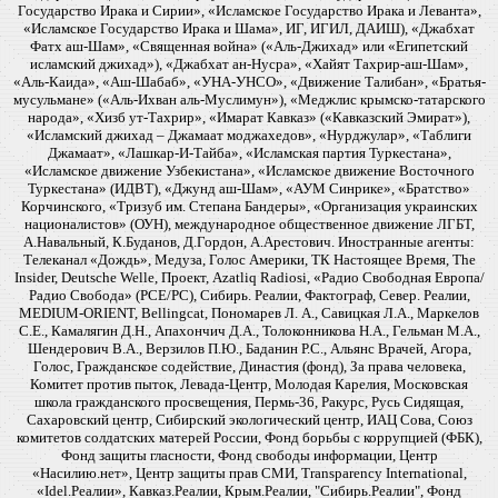
Государство Ирака и Сирии», «Исламское Государство Ирака и Леванта»,
«Исламское Государство Ирака и Шама», ИГ, ИГИЛ, ДАИШ), «Джабхат
Фатх аш-Шам», «Священная война» («Аль-Джихад» или «Египетский
исламский джихад»), «Джабхат ан-Нусра», «Хайят Тахрир-аш-Шам»,
«Аль-Каида», «Аш-Шабаб», «УНА-УНСО», «Движение Талибан», «Братья-
мусульмане» («Аль-Ихван аль-Муслимун»), «Меджлис крымско-татарского
народа», «Хизб ут-Тахрир», «Имарат Кавказ» («Кавказский Эмират»),
«Исламский джихад – Джамаат моджахедов», «Нурджулар», «Таблиги
Джамаат», «Лашкар-И-Тайба», «Исламская партия Туркестана»,
«Исламское движение Узбекистана», «Исламское движение Восточного
Туркестана» (ИДВТ), «Джунд аш-Шам», «АУМ Синрике», «Братство»
Корчинского, «Тризуб им. Степана Бандеры», «Организация украинских
националистов» (ОУН), международное общественное движение ЛГБТ,
А.Навальный, К.Буданов, Д.Гордон, А.Арестович. Иностранные агенты:
Телеканал «Дождь», Медуза, Голос Америки, ТК Настоящее Время, The
Insider, Deutsche Welle, Проект, Azatliq Radiosi, «Радио Свободная Европа/
Радио Свобода» (PCE/PC), Сибирь. Реалии, Фактограф, Север. Реалии,
MEDIUM-ORIENT, Bellingcat, Пономарев Л. А., Савицкая Л.А., Маркелов
С.Е., Камалягин Д.Н., Апахончич Д.А., Толоконникова Н.А., Гельман М.А.,
Шендерович В.А., Верзилов П.Ю., Баданин Р.С., Альянс Врачей, Агора,
Голос, Гражданское содействие, Династия (фонд), За права человека,
Комитет против пыток, Левада-Центр, Молодая Карелия, Московская
школа гражданского просвещения, Пермь-36, Ракурс, Русь Сидящая,
Сахаровский центр, Сибирский экологический центр, ИАЦ Сова, Союз
комитетов солдатских матерей России, Фонд борьбы с коррупцией (ФБК),
Фонд защиты гласности, Фонд свободы информации, Центр
«Насилию.нет», Центр защиты прав СМИ, Transparency International,
«Idel.Реалии», Кавказ.Реалии, Крым.Реалии, "Сибирь.Реалии", Фонд