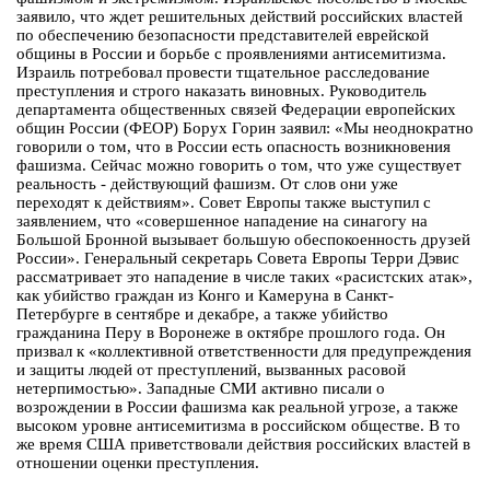
заявило, что ждет решительных действий российских властей
по обеспечению безопасности представителей еврейской
общины в России и борьбе с проявлениями антисемитизма.
Израиль потребовал провести тщательное расследование
преступления и строго наказать виновных. Руководитель
департамента общественных связей Федерации европейских
общин России (ФЕОР) Борух Горин заявил: «Мы неоднократно
говорили о том, что в России есть опасность возникновения
фашизма. Сейчас можно говорить о том, что уже существует
реальность - действующий фашизм. От слов они уже
переходят к действиям». Совет Европы также выступил с
заявлением, что «совершенное нападение на синагогу на
Большой Бронной вызывает большую обеспокоенность друзей
России». Генеральный секретарь Совета Европы Терри Дэвис
рассматривает это нападение в числе таких «расистских атак»,
как убийство граждан из Конго и Камеруна в Санкт-
Петербурге в сентябре и декабре, а также убийство
гражданина Перу в Воронеже в октябре прошлого года. Он
призвал к «коллективной ответственности для предупреждения
и защиты людей от преступлений, вызванных расовой
нетерпимостью». Западные СМИ активно писали о
возрождении в России фашизма как реальной угрозе, а также
высоком уровне антисемитизма в российском обществе. В то
же время США приветствовали действия российских властей в
отношении оценки преступления.