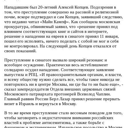
Нападавшим был 20-летний Алексей Копцев. Подозрения в
том, что преступление совершено на расовой и религиозной
почве, вскоре подтвердил и сам Копцев, заявивший следствию,
что недавно читал «Майн Кампф». Как сообщила московская
прокуратура, обвиняемый заявил, что «решение принял под
влиянием соответствующих книг и сайтов в интернете,
решение о нападении на евреев в синагоге принял 11 января,
пошел его исполнять, ничего поделать с собой не мог и себя
не контролировал. На следующий день Копцев отказался от
своих показаний.
Преступление в синагоге вызвало широкий резонанс и
всеобщее осуждение. Практически весь истеблишмент
солидарно осудил нападение. Соответствующее заявление
выпустила и РПЦ. «И правоохранительным органам, и власти,
и всему обществу нужно сделать все, чтобы такое никогда не
повторилось ни в центре Москвы, ни где бы то ни было еще», -
сказал зампредседателя Отдела внешних церковных связей
Московского патриархата протоиерей Всеволод Чаплин.
Главный раввин России Берл Лазар принял решение прервать
визит в Израиль и вернуться в Москву.
В то же время преступление стало весомым поводом для того,
чтобы заговорить о недостаточном внимании российских
властей к проблеме антисемитизма, а также борьбе с
фашизмом и экстремизмом. Израильское посольство в Москве