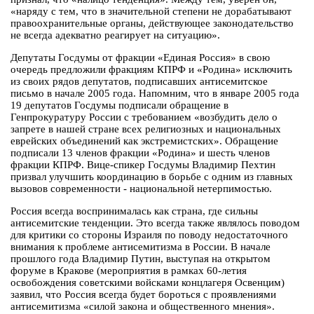
«наряду с тем, что в значительной степени не дорабатывают
правоохранительные органы, действующее законодательство
не всегда адекватно реагирует на ситуацию».
Депутаты Госдумы от фракции «Единая Россия» в свою
очередь предложили фракциям КПРФ и «Родина» исключить
из своих рядов депутатов, подписавших антисемитское
письмо в начале 2005 года. Напомним, что в январе 2005 года
19 депутатов Госдумы подписали обращение в
Генпрокуратуру России с требованием «возбудить дело о
запрете в нашей стране всех религиозных и национальных
еврейских объединений как экстремистских». Обращение
подписали 13 членов фракции «Родина» и шесть членов
фракции КПРФ. Вице-спикер Госдумы Владимир Пехтин
призвал улучшить координацию в борьбе с одним из главных
вызовов современности - национальной нетерпимостью.
Россия всегда воспринималась как страна, где сильны
антисемитские тенденции. Это всегда также являлось поводом
для критики со стороны Израиля по поводу недостаточного
внимания к проблеме антисемитизма в России. В начале
прошлого года Владимир Путин, выступая на открытом
форуме в Кракове (мероприятия в рамках 60-летия
освобождения советскими войсками концлагеря Освенцим)
заявил, что Россия всегда будет бороться с проявлениями
антисемитизма «силой закона и общественного мнения».