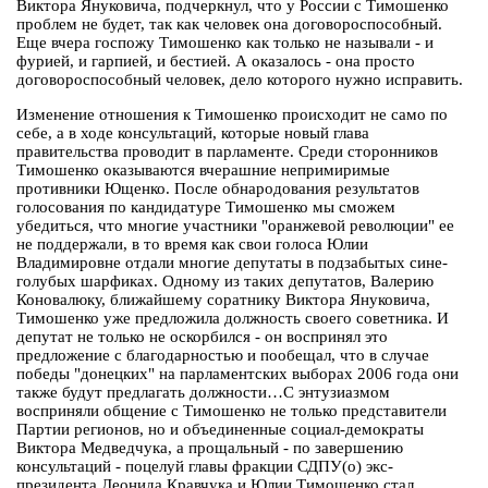
Виктора Януковича, подчеркнул, что у России с Тимошенко
проблем не будет, так как человек она договороспособный.
Еще вчера госпожу Тимошенко как только не называли - и
фурией, и гарпией, и бестией. А оказалось - она просто
договороспособный человек, дело которого нужно исправить.
Изменение отношения к Тимошенко происходит не само по
себе, а в ходе консультаций, которые новый глава
правительства проводит в парламенте. Среди сторонников
Тимошенко оказываются вчерашние непримиримые
противники Ющенко. После обнародования результатов
голосования по кандидатуре Тимошенко мы сможем
убедиться, что многие участники "оранжевой революции" ее
не поддержали, в то время как свои голоса Юлии
Владимировне отдали многие депутаты в подзабытых сине-
голубых шарфиках. Одному из таких депутатов, Валерию
Коновалюку, ближайшему соратнику Виктора Януковича,
Тимошенко уже предложила должность своего советника. И
депутат не только не оскорбился - он воспринял это
предложение с благодарностью и пообещал, что в случае
победы "донецких" на парламентских выборах 2006 года они
также будут предлагать должности…С энтузиазмом
восприняли общение с Тимошенко не только представители
Партии регионов, но и объединенные социал-демократы
Виктора Медведчука, а прощальный - по завершению
консультаций - поцелуй главы фракции СДПУ(о) экс-
президента Леонида Кравчука и Юлии Тимошенко стал