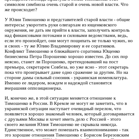
символом симбиоза очень старой и очень новой власти. Что
же происходит?
У Юлии Тимошенко и представителей старой власти - общие
интересы: укоротить руки олигархам из ющенковского
окружения, не дать им прийти к власти, заполучить контроль
над финансовыми потоками и силовыми ведомствами, ведь,
если это произойдет, они могут пощипать не только чужих, но
и своих - ту же Юлию Владимировну и ее соратников.
Конфликт Тимошенко и ближайшего соратника Ющенко
бизнесмена Петра Порошенко хорошо известен. До сих пор
неясно, станет ли Порошенко, претендовавший на пост
премьера, секретарем Совбеза, но уже ясно - этот секретарь
пока что проигрывает даме одно сражение за другим. Но на
стороне дамы сильный союзник - украинская номенклатура.
Именно ее лидером, вождем и надеждой становится
вчерашняя оппозиционерка.
И, конечно же, в этой ситуации меняется отношение к
Тимошенко в России. В Кремле не могут не заметить, что в
украинской ситуации наступает очевидный перелом, что
появляется хорошо знакомый человек, который договаривается
с друзьями Москвы и хочет иметь дело с Россией - этого
своего желания Юлия Тимошенко не скрывала никогда.
Единственное, что может помешать взаимопониманию - так
это хорошие отношения Тимошенко с Борисом Березовским