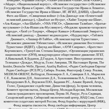
Ичкерия», «Правый сектор», «Азов» (батальон «Азов», полк «Азов»),
«Айдар», «Национальный корпус», «Исламское государство» («Исламское
Государство Ирака и Сирии», «Исламское Государство Ирака и Леванта»,
«Исламское Государство Ирака и Шама», ИГ, ИГИЛ, ДАИШ), «Джабхат
Фатх аш-Шам», «Священная война» («Аль-Джихад» или «Египетский
исламский джихад»), «Джабхат ан-Нусра», «Хайят Тахрир-аш-Шам»,
«Аль-Каида», «Аш-Шабаб», «УНА-УНСО», «Движение Талибан», «Братья-
мусульмане» («Аль-Ихван аль-Муслимун»), «Меджлис крымско-татарского
народа», «Хизб ут-Тахрир», «Имарат Кавказ» («Кавказский Эмират»),
«Исламский джихад – Джамаат моджахедов», «Нурджулар», «Таблиги
Джамаат», «Лашкар-И-Тайба», «Исламская партия Туркестана»,
«Исламское движение Узбекистана», «Исламское движение Восточного
Туркестана» (ИДВТ), «Джунд аш-Шам», «АУМ Синрике», «Братство»
Корчинского, «Тризуб им. Степана Бандеры», «Организация украинских
националистов» (ОУН), международное общественное движение ЛГБТ,
А.Навальный, К.Буданов, Д.Гордон, А.Арестович. Иностранные агенты:
Телеканал «Дождь», Медуза, Голос Америки, ТК Настоящее Время, The
Insider, Deutsche Welle, Проект, Azatliq Radiosi, «Радио Свободная Европа/
Радио Свобода» (PCE/PC), Сибирь. Реалии, Фактограф, Север. Реалии,
MEDIUM-ORIENT, Bellingcat, Пономарев Л. А., Савицкая Л.А., Маркелов
С.Е., Камалягин Д.Н., Апахончич Д.А., Толоконникова Н.А., Гельман М.А.,
Шендерович В.А., Верзилов П.Ю., Баданин Р.С., Альянс Врачей, Агора,
Голос, Гражданское содействие, Династия (фонд), За права человека,
Комитет против пыток, Левада-Центр, Молодая Карелия, Московская
школа гражданского просвещения, Пермь-36, Ракурс, Русь Сидящая,
Сахаровский центр, Сибирский экологический центр, ИАЦ Сова, Союз
комитетов солдатских матерей России, Фонд борьбы с коррупцией (ФБК),
Фонд защиты гласности, Фонд свободы информации, Центр