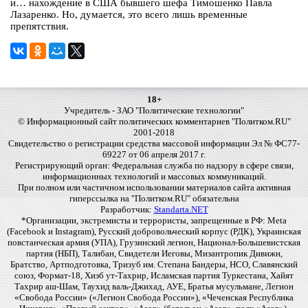
и… нахождение в США бывшего шефа Тимошенко Павла
Лазаренко. Но, думается, это всего лишь временные
препятствия.
18+
Учредитель - ЗАО "Политические технологии"
© Информационный сайт политических комментариев "Политком.RU"
2001-2018
Свидетельство о регистрации средства массовой информации Эл № ФС77-
69227 от 06 апреля 2017 г.
Регистрирующий орган: Федеральная служба по надзору в сфере связи,
информационных технологий и массовых коммуникаций.
При полном или частичном использовании материалов сайта активная
гиперссылка на "Политком.RU" обязательна
Разработчик:
Standarta.NET
*Организации, экстремисты и террористы, запрещенные в РФ: Meta
(Facebook и Instagram), Русский добровольческий корпус (РДК), Украинская
повстанческая армия (УПА), Грузинский легион, Национал-Большевистская
партия (НБП), Талибан, Свидетели Иеговы, Мизантропик Дивижн,
Братство, Артподготовка, Тризуб им. Степана Бандеры, НСО, Славянский
союз, Формат-18, Хизб ут-Тахрир, Исламская партия Туркестана, Хайят
Тахрир аш-Шам, Таухид валь-Джихад, АУЕ, Братья мусульмане, Легион
«Свобода России» («Легион Свобода России»), «Чеченская Республика