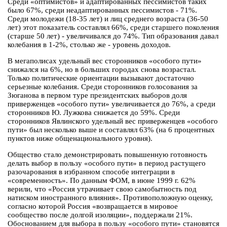
Среди «оптимистов» и адаптированных пессимистов таких
было 67%, среди неадаптированных пессимистов - 71%.
Среди молодежи (18-35 лет) и лиц среднего возраста (36-50
лет) этот показатель составлял 66%, среди старшего поколения
(старше 50 лет) - увеличивался до 74%. Тип образования давал
колебания в 1-2%, столько же - уровень доходов.
В мегаполисах удельный вес сторонников «особого пути»
снижался на 6%, но в больших городах снова возрастал.
Только политические ориентации вызывают достаточно
серьезные колебания. Среди сторонников голосования за
Зюганова в первом туре президентских выборов доля
приверженцев «особого пути» увеличивается до 76%, а среди
сторонников Ю. Лужкова снижается до 59%. Среди
сторонников Явлинского удельный вес приверженцев «особого
пути» был несколько выше и составлял 63% (на 6 процентных
пунктов ниже общенационального уровня).
Общество стало демонстрировать повышенную готовность
делать выбор в пользу «особого пути» в период растущего
разочарования в избранном способе интеграции в
«современность». По данным ФОМ, в июне 1999 г. 62%
верили, что «Россия утрачивает свою самобытность под
натиском иностранного влияния». Противоположную оценку,
согласно которой Россия «возвращается в мировое
сообщество после долгой изоляции», поддержали 21%.
Обоснованием для выбора в пользу «особого пути» становятся