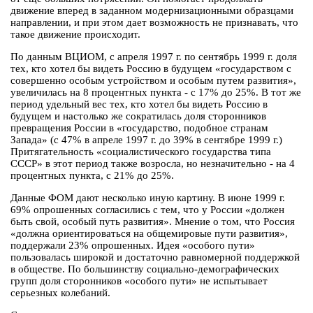
движение вперед в заданном модернизационными образцами
направлении, и при этом дает возможность не признавать, что
такое движение происходит.
По данным ВЦИОМ, с апреля 1997 г. по сентябрь 1999 г. доля
тех, кто хотел бы видеть Россию в будущем «государством с
совершенно особым устройством и особым путем развития»,
увеличилась на 8 процентных пункта - с 17% до 25%. В тот же
период удельный вес тех, кто хотел бы видеть Россию в
будущем и настолько же сократилась доля сторонников
превращения России в «государство, подобное странам
Запада» (с 47% в апреле 1997 г. до 39% в сентябре 1999 г.)
Притягательность «социалистического государства типа
СССР» в этот период также возросла, но незначительно - на 4
процентных пункта, с 21% до 25%.
Данные ФОМ дают несколько иную картину. В июне 1999 г.
69% опрошенных согласились с тем, что у России «должен
быть свой, особый путь развития». Мнение о том, что Россия
«должна ориентироваться на общемировые пути развития»,
поддержали 23% опрошенных. Идея «особого пути»
пользовалась широкой и достаточно равномерной поддержкой
в обществе. По большинству социально-демографических
групп доля сторонников «особого пути» не испытывает
серьезных колебаний.