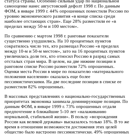
статуса страны. Особенно сильный удар по национальной
самооценке нанес августовский дефолт 1998 г. По данным
ФОМ, в январе 1999 г. 44% опрошенных поместили Россию по
уровню экономического развития «в конце списка среди
наиболее отстающих стран». Еще 28% разместили ее «в
пределах между 50-м и 100 местом».
По сравнению с мартом 1998 г. ранговые показатели
существенно ухудшились. На 10 процентных пунктов
сократилось число тех, кто размещал Россию «в пределах
между 10-м и 50-м местом», зато на 16 процентных пунктов
увеличилась доля тех, кто относил Россию в разряд самых
отсталых стран мира. В целом, на две нижние позиции в
ранговом списке Россию разместили 72% опрошенных.
Оценки места России в мире по показателю «материального
положения населения» оказалась еще более
пессимистическими. На две последние позиции в списке ее
разместили 82% опрошенных.
В массовых представлениях о национально-государственных
приоритетах экономика занимала доминирующие позиции. По
данным ФОМ, в январе 1999 г. 73% опрошенных отдали
предпочтение в ближайшие 5-10 лет «налаживанию
нормальной, стабильной жизни». В пользу «возрождения
России как великой державы» высказалось только 18%. В то же
время в отношении возможности достижения этих целей
общество было настроено пессимистически. 49% опрошенных