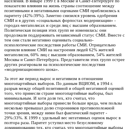
населения. В январе 1999 г. в Москве и Санкт-Петербурге по
показателю влияния на жизнь страны соотношение между
позитивными и негативными оценками СМИ приблизились к
паритету (42%:39%). Заметно снизился уровень одобрения
СМИ и в других «социальных форпостах модернизации» -
городах-мегаполисах и среди лиц с высшим образованием.
Политическая позиция этих групп не изменилась: они
продолжали поддерживать независимый статус СМИ. Вместе с
тем они стали негативно оценивать социально-
психологические последствия работы СМИ. Отрицательно
оценили влияние СМИ на настроения людей 62% жителей
мегаполисов, 60% лиц с высшим образованием, 54% жителей
Москвы и Санкт-Петербурга. Представители этих групп острее
других реагировали на психологические последствия
«модернизационного шока».
За этот же период вырос и негативизм в отношении
многопартийных выборов. По данным ВЦИОМ, в 1994 г.
разрыв между общей позитивной и общей негативной оценкой
того, что принесли стране многопартийные выборы, был
минимальным. И хотя доля тех, кто считал, что
многопартийные выборы принесли больше вреда, чем пользы
несколько превышал долю сторонников противоположной
точки зрения, между ними был фактический паритет -
29%:33%. К 1999 г. удельный вес негативных оценок вырос в
полтора раза. Паритет уступил место безусловному
доминированию тех, кто считал, что многопартийные выборы