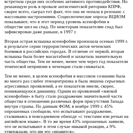
встретила среди них особенно активного противодействия. Но
решающую роль в провале антисемитской риторики КПРФ,
скорее всего, сыграл тот факт, что она не попала в резонанс с
массовыми настроениями. Социологические опросы ВЦИОМ
показывают, что в этот период уровень ксенофобии в
обществе шел на спад. По некоторым показателям спад был
зафиксирован даже раньше, в 1997 г.
Вторая острая вспышка ксенофобии произошла осенью 1999 г.
в результате серии террористических актов чеченских
боевиков в российских городах. В отличие от первой, вторая
вспышка была более масштабной и захватила значительную
часть общества. Тем не менее, менее чем через год показатели
этнической неприязни к чеченцам стали снижаться.
Тем не менее, в целом ксенофобия в массовом сознании была
во много раз слабее этноцентризма и была лишена серьезных
агрессивных проявлений, а ее показатели имели, скорее,
понижающуюся динамику. Одним из проявлений «мягкой
ксенофобии» в быту стало раздражение значительной части
общества в отношении различных форм присутствия Запада
внутри страны. По данным ФОМ, в ноябре 1999 г. 45%
опрошенных сообщили, что испытывают раздражение,
сталкиваясь в повседневном обиходе «с текстами или речью на
английском языке». В то же время 43% опрошенных заявили,
что не испытывают в этом случае никакой реакции, а 9%
утверждали, что им это «нравится».