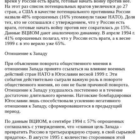
время у России есть враги, готовые начать войну против нее.
На этот раз список потенциальных врагов увеличился до 27
стран, а США в качестве потенциального противника России
назвали 48% опрошенных (16% упомянули также НАТО). Доля
тех, кто не соглашался с утверждением, что у России есть
враги, готовые начать войну против нее сократилась до 15%.
Данные ВЦИОМ дают аналогичную динамику. В апреле 1994 г.
41% опрошенных полагал, что у России есть враги, а к весне
1999 г. в это верило уже 65%.
Отношение к Западу
При объяснении поворота общественного мнения в
отношении Запада принято ссылаться на влияние военных
действий стран НАТО в Югославии весной 1999 г. Эти
события действительно сыграли важную роль в повороте
общественного мнения, но они не были причиной поворота.
Отношение к Западу ухудшалось постепенно и в течение
достаточно длительного времени. Натовские бомбардировки
Югославии лишь способствовали усилению негативного
отношения к Западу, сформировавшегося в предыдущий
период.
По данным ВЦИОМ, в сентябре 1994 г. 57% опрошенных
соглашались с утверждением, что «главная цель Запада -
превратить Россию в третьеразрядную страну, в свой сырьевой
придаток». В августе 1995 г. количество сторонников этой