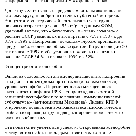
конформности и стало признаком «хорошего тона».
Достигнув естественных пределов, «ностальгия» пошла по
второму кругу, приобретая оттенок публичной истерики.
Эпицентром «истерической ностальгии» стала группа
пожилых возрастов (старше 55 лет): по данным ФОМ,
удельный вес тех, кто «безусловно» и «очень сожалел» о
распаде СССР увеличился в этой группе с 73% в 1997 г. до
81% в 1999 г. Настроения «пожилых» глубоко проникли и в
среду наиболее дееспособных возрастов. В группе лиц до 30
лет в январе 1997 г. «безусловно» и «очень сожалели» о
распаде СССР 34 %, а в январе 1999 г. - 52%.
Этноцентризм и ксенофобия
Одной из особенностей антимодернизационных настроений
стал рост этноцентризма при низком (и понижающимся)
уровне ксенофобии. Первые несколько месяцев после
августовского дефолта 1998 г. сопровождались острой
вспышкой ксенофобии в зоне влияния «коммунистической
субкультуры» (антисемитизм Макашова). Лидеры КПРФ
откровенно попытались воспользоваться психологической
слабостью правящих групп для расширения политического
влияния в обществе.
Эта попытка не увенчалась успехом. Откровенная ксенофобия
коммунистов не была поддержана элитами, хотя и не