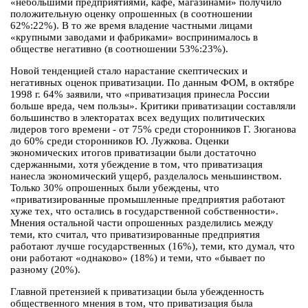
«небольшими предприятиями, кафе, магазинами» получило
положительную оценку опрошенных (в соотношении
62%:22%). В то же время владение частными лицами
«крупными заводами и фабриками» воспринималось в
обществе негативно (в соотношении 53%:23%).
Новой тенденцией стало нарастание скептических и
негативных оценок приватизации. По данным ФОМ, в октябре
1998 г. 64% заявили, что «приватизация принесла России
больше вреда, чем пользы». Критики приватизации составляли
большинство в электоратах всех ведущих политических
лидеров того времени - от 75% среди сторонников Г. Зюганова
до 60% среди сторонников Ю. Лужкова. Оценки
экономических итогов приватизации были достаточно
сдержанными, хотя убеждение в том, что приватизация
нанесла экономический ущерб, разделалось меньшинством.
Только 30% опрошенных были убеждены, что
«приватизированные промышленные предприятия работают
хуже тех, что остались в государственной собственности».
Мнения остальной части опрошенных разделились между
теми, кто считал, что приватизированные предприятия
работают лучше государственных (16%), теми, кто думал, что
они работают «однаково» (18%) и теми, что «бывает по
разному (20%).
Главной претензией к приватизации была убежденность
общественного мнения в том, что приватизация была