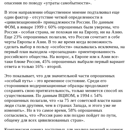
опасения по поводу «утраты самобытности».
В этом направлении общественное мнение подталкивал еще
один фактор - отсутствие четкой определенности в
«цивилизационной» принадлежности России. По данным
ФОМ, в январе 1999 г. 60% опрошенных были уверены, что
Россия - особая страна, не похожая ни на Европу, ни на Азию.
Еще 23% опрошенных полагали, что Россия сочетает в себе
черты Европы и Азии. В то же время когда возможность
сделать выбор в пользу «особости» оказывалась исключена, на
первый план выходила «прозападная» ориентированность
российского общества. На вопрос, к Европе или к Азии все-
таки ближе Россия, 45% опрошенных выбрали первый вариант
ответа и только 16% - второй.
Это показывает, что для значительной части опрошенных
«особый путь» - это временное состояние. Среди его
сторонников модернизационные образцы продолжают
сохранять свою притягательность, только меняется способ их
существования. По данным ВЦИОМ, в 1994 г. 54%
опрошенных полагали, что «за 75 лет советской власти наши
люди стали другими, чем в странах Запада, и этого уже не
изменить». Но в то самое время, 58% опрошенных
согласились, что «Россия рано или поздно пойдет по пути,
общему для всех цивилизованных стран».
Комплексная оценка доступных для анализа реакций и оценок