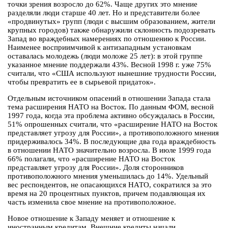
точки зрения возросло до 62%. Чаще других это мнение
разделяли люди старше 40 лет. Но и представители более
«продвинутых» групп (люди с высшим образованием, жители
крупных городов) также обнаружили склонность подозревать
Запад во враждебных намерениях по отношению к России.
Наименее восприимчивой к антизападным установкам
оставалась молодежь (люди моложе 25 лет): в этой группе
указанное мнение поддержали 43%. Весной 1998 г. уже 75%
считали, что «США используют нынешние трудности России,
чтобы превратить ее в сырьевой придаток».
Отдельным источником опасений в отношении Запада стала
тема расширения НАТО на Восток. По данным ФОМ, весной
1997 года, когда эта проблема активно обсуждалась в России,
51% опрошенных считали, что «расширение НАТО на Восток
представляет угрозу для России», а противоположного мнения
придерживалось 34%. В последующие два года враждебность
в отношении НАТО значительно возросла. В июле 1999 года
66% полагали, что «расширение НАТО на Восток
представляет угрозу для России». Доля сторонников
противоположного мнения уменьшилась до 14%. Удельный
вес респондентов, не опасающихся НАТО, сократился за это
время на 20 процентных пунктов, причем подавляющая их
часть изменила свое мнение на противоположное.
Новое отношение к Западу меняет и отношение к
иностранным кредитам. Внешние кредиты начали