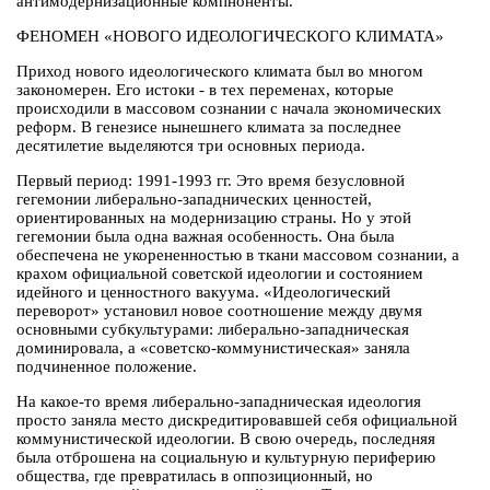
антимодернизационные компноненты.
ФЕНОМЕН «НОВОГО ИДЕОЛОГИЧЕСКОГО КЛИМАТА»
Приход нового идеологического климата был во многом
закономерен. Его истоки - в тех переменах, которые
происходили в массовом сознании с начала экономических
реформ. В генезисе нынешнего климата за последнее
десятилетие выделяются три основных периода.
Первый период: 1991-1993 гг. Это время безусловной
гегемонии либерально-западнических ценностей,
ориентированных на модернизацию страны. Но у этой
гегемонии была одна важная особенность. Она была
обеспечена не укорененностью в ткани массовом сознании, а
крахом официальной советской идеологии и состоянием
идейного и ценностного вакуума. «Идеологический
переворот» установил новое соотношение между двумя
основными субкультурами: либерально-западническая
доминировала, а «советско-коммунистическая» заняла
подчиненное положение.
На какое-то время либерально-западническая идеология
просто заняла место дискредитировавшей себя официальной
коммунистической идеологии. В свою очередь, последняя
была отброшена на социальную и культурную периферию
общества, где превратилась в оппозиционный, но