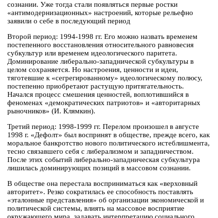
сознании. Уже тогда стали появляться первые ростки
«антимодернизационных» настроений, которые рельефно
заявили о себе в последующий период
Второй период: 1994-1998 гг. Его можно назвать временем
постепенного восстановления относительного равновесия
субкультур или временем идеологического паритета.
Доминирование либерально-западнической субкультуры в
целом сохраняется. Но настроения, ценности и идеи,
тяготевшие к «сегрегированному» идеологическому полюсу,
постепенно приобретают растущую притягательность.
Начался процесс смешения ценностей, воплотившийся в
феноменах «демократических патриотов» и «авторитарных
рыночников» (И. Клямкин).
Третий период: 1998-1999 гг. Перелом произошел в августе
1998 г. «Дефолт» был воспринят в обществе, прежде всего, как
моральное банкротство нового политического истеблишмента,
тесно связавшего себя с либерализмом и западничеством.
После этих событий либерально-западническая субкультура
лишилась доминирующих позиций в массовом сознании.
В обществе она перестала восприниматься как «верховный
авторитет». Резко сократилась ее способность поставлять
«эталонные представления» об организации экономической и
политической системы, влиять на массовое восприятие
окружающего мира, задавать интерпретацию социального