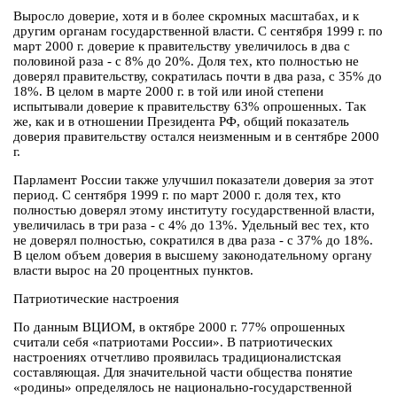
Выросло доверие, хотя и в более скромных масштабах, и к
другим органам государственной власти. С сентября 1999 г. по
март 2000 г. доверие к правительству увеличилось в два с
половиной раза - с 8% до 20%. Доля тех, кто полностью не
доверял правительству, сократилась почти в два раза, с 35% до
18%. В целом в марте 2000 г. в той или иной степени
испытывали доверие к правительству 63% опрошенных. Так
же, как и в отношении Президента РФ, общий показатель
доверия правительству остался неизменным и в сентябре 2000
г.
Парламент России также улучшил показатели доверия за этот
период. С сентября 1999 г. по март 2000 г. доля тех, кто
полностью доверял этому институту государственной власти,
увеличилась в три раза - с 4% до 13%. Удельный вес тех, кто
не доверял полностью, сократился в два раза - с 37% до 18%.
В целом объем доверия в высшему законодательному органу
власти вырос на 20 процентных пунктов.
Патриотические настроения
По данным ВЦИОМ, в октябре 2000 г. 77% опрошенных
считали себя «патриотами России». В патриотических
настроениях отчетливо проявилась традиционалистская
составляющая. Для значительной части общества понятие
«родины» определялось не национально-государственной