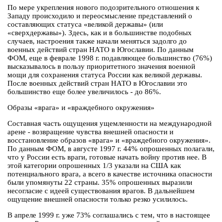
По мере укрепления нового подозрительного отношения к
Западу происходило и переосмысление представлений о
составляющих статуса «великой державы» (или
«сверхдержавы»). Здесь, как и в большинстве подобных
случаев, настроения также начали меняться задолго до
военных действий стран НАТО в Югославии. По данным
ФОМ, еще в феврале 1998 г. подавляющее большинство (76%)
высказывалось в пользу приоритетного значения военной
мощи для сохранения статуса России как великой державы.
После военных действий стран НАТО в Югославии это
большинство еще более увеличилось - до 86%.
Образы «врага» и «враждебного окружения»
Составная часть ощущения ущемленности на международной
арене - возвращение чувства внешней опасности и
восстановление образов «врага» и «враждебного окружения».
По данным ФОМ, в августе 1997 г. 44% опрошенных полагали,
что у России есть враги, готовые начать войну против нее. В
этой категории опрошенных 1/3 указали на США как
потенциального врага, а всего в качестве источника опасности
были упомянуты 22 страны. 35% опрошенных выразили
несогласие с идеей существования врагов. В дальнейшем
ощущение внешней опасности только резко усилилось.
В апреле 1999 г. уже 73% соглашались с тем, что в настоящее