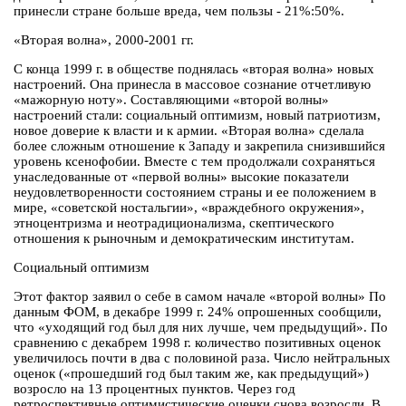
принесли стране больше вреда, чем пользы - 21%:50%.
«Вторая волна», 2000-2001 гг.
С конца 1999 г. в обществе поднялась «вторая волна» новых
настроений. Она принесла в массовое сознание отчетливую
«мажорную ноту». Составляющими «второй волны»
настроений стали: социальный оптимизм, новый патриотизм,
новое доверие к власти и к армии. «Вторая волна» сделала
более сложным отношение к Западу и закрепила снизившийся
уровень ксенофобии. Вместе с тем продолжали сохраняться
унаследованные от «первой волны» высокие показатели
неудовлетворенности состоянием страны и ее положением в
мире, «советской ностальгии», «враждебного окружения»,
этноцентризма и неотрадиционализма, скептического
отношения к рыночным и демократическим институтам.
Социальный оптимизм
Этот фактор заявил о себе в самом начале «второй волны» По
данным ФОМ, в декабре 1999 г. 24% опрошенных сообщили,
что «уходящий год был для них лучше, чем предыдущий». По
сравнению с декабрем 1998 г. количество позитивных оценок
увеличилось почти в два с половиной раза. Число нейтральных
оценок («прошедший год был таким же, как предыдущий»)
возросло на 13 процентных пунктов. Через год
ретроспективные оптимистические оценки снова возросли. В