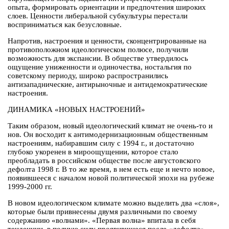
опыта, формировать ориентации и предпочтения широких
слоев. Ценности либеральной субкультуры перестали
восприниматься как безусловные.
Напротив, настроения и ценности, сконцентрированные на
противоположном идеологическом полюсе, получили
возможность для экспансии. В обществе утвердилось
ощущение униженности и одиночества, ностальгия по
советскому периоду, широко распространились
антизападнические, антирыночные и антидемократические
настроения.
ДИНАМИКА «НОВЫХ НАСТРОЕНИЙ»
Таким образом, новый идеологический климат не очень-то и
нов. Он восходит к антимодернизационным общественным
настроениям, набиравшим силу с 1994 г., и достаточно
глубоко укоренен в мироощущении, которое стало
преобладать в российском обществе после августовского
дефолта 1998 г. В то же время, в нем есть еще и нечто новое,
появившееся с началом новой политической эпохи на рубеже
1999-2000 гг.
В новом идеологическом климате можно выделить два «слоя»,
которые были привнесены двумя различными по своему
содержанию «волнами». «Первая волна» впитала в себя