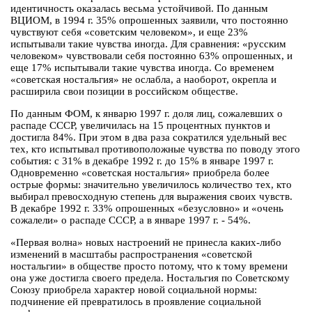
идентичность оказалась весьма устойчивой. По данным
ВЦИОМ, в 1994 г. 35% опрошенных заявили, что постоянно
чувствуют себя «советским человеком», и еще 23%
испытывали такие чувства иногда. Для сравнения: «русским
человеком» чувствовали себя постоянно 63% опрошенных, и
еще 17% испытывали такие чувства иногда. Со временем
«советская ностальгия» не ослабла, а наоборот, окрепла и
расширила свои позиции в российском обществе.
По данным ФОМ, к январю 1997 г. доля лиц, сожалевших о
распаде СССР, увеличилась на 15 процентных пунктов и
достигла 84%. При этом в два раза сократился удельный вес
тех, кто испытывал противоположные чувства по поводу этого
события: с 31% в декабре 1992 г. до 15% в январе 1997 г.
Одновременно «советская ностальгия» приобрела более
острые формы: значительно увеличилось количество тех, кто
выбирал превосходную степень для выражения своих чувств.
В декабре 1992 г. 33% опрошенных «безусловно» и «очень
сожалели» о распаде СССР, а в январе 1997 г. - 54%.
«Первая волна» новых настроений не принесла каких-либо
изменений в масштабы распространения «советской
ностальгии» в обществе просто потому, что к тому времени
она уже достигла своего предела. Ностальгия по Советскому
Союзу приобрела характер новой социальной нормы:
подчинение ей превратилось в проявление социальной