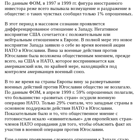
По данным ФОМ, в 1997 и 1999 гг. фигура иностранного
инвестора реже всего вызывала возмущение и раздражение в
обществе: о таких чувствах сообщил только 1% опрошенных.
В этот период в массовом сознании проявляется
дифференцированное отношение к Западу. Негативное
восприятие США сочетается с положительным или
нейтральным отношением к Европе. В полной мере это новое
восприятие Запада заявило о себе во время военной акции
НАТО в Югославии. Вина за военные действия против
Югославии была возложена общественным мнением, прежде
всего, на США и НАТО, которое воспринимается как
американский или, по крайней мере, находящийся под
контролем американцев военный союз.
В то же время на страны Европы вину за развертывание
военных действий против Югославии общество не возлагало.
По данным ФОМ, в апреле 1999 г. 59% опрошенных полагали,
что большинство «развитых стран» осудили военную
операцию НАТО. Только 29% считали, что западные страны в
основном поддержали действия НАТО в Югославии.
Показательным было и то, что общественное мнение с
готовностью искало «извинительные» для европейских стран-
членов НАТО оправдания для того, чтобы объяснить факт их
участия в военной операции против Югославии.
Еще одним проявление сложного отношения к Западу стало