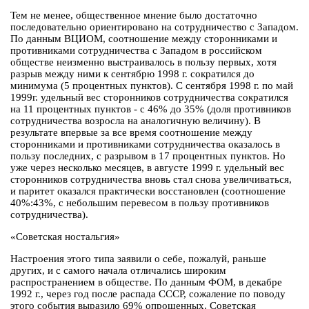
Тем не менее, общественное мнение было достаточно
последовательно ориентировано на сотрудничество с Западом.
По данным ВЦИОМ, соотношение между сторонниками и
противниками сотрудничества с Западом в российском
обществе неизменно выстраивалось в пользу первых, хотя
разрыв между ними к сентябрю 1998 г. сократился до
минимума (5 процентных пунктов). С сентября 1998 г. по май
1999г. удельный вес сторонников сотрудничества сократился
на 11 процентных пунктов - с 46% до 35% (доля противников
сотрудничества возросла на аналогичную величину). В
результате впервые за все время соотношение между
сторонниками и противниками сотрудничества оказалось в
пользу последних, с разрывом в 17 процентных пунктов. Но
уже через несколько месяцев, в августе 1999 г. удельный вес
сторонников сотрудничества вновь стал снова увеличиваться,
и паритет оказался практически восстановлен (соотношение
40%:43%, с небольшим перевесом в пользу противников
сотрудничества).
«Советская ностальгия»
Настроения этого типа заявили о себе, пожалуй, раньше
других, и с самого начала отличались широким
распространением в обществе. По данным ФОМ, в декабре
1992 г., через год после распада СССР, сожаление по поводу
этого события выразило 69% опрошенных. Советская