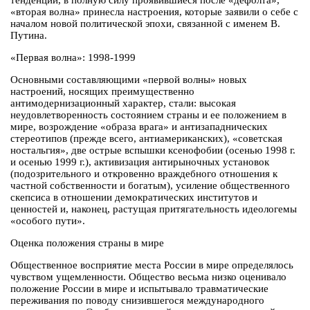
тенденции, в полную силу проявившиеся после «дефолта»,
«вторая волна» принесла настроения, которые заявили о себе с
началом новой политической эпохи, связанной с именем В.
Путина.
«Первая волна»: 1998-1999
Основными составляющими «первой волны» новых
настроений, носящих преимущественно
антимодернизационный характер, стали: высокая
неудовлетворенность состоянием страны и ее положением в
мире, возрождение «образа врага» и антизападнических
стереотипов (прежде всего, антиамериканских), «советская
ностальгия», две острые вспышки ксенофобии (осенью 1998 г.
и осенью 1999 г.), активизация антирыночных установок
(подозрительного и откровенно враждебного отношения к
частной собственности и богатым), усиление общественного
скепсиса в отношении демократических институтов и
ценностей и, наконец, растущая притягательность идеологемы
«особого пути».
Оценка положения страны в мире
Общественное восприятие места России в мире определялось
чувством ущемленности. Общество весьма низко оценивало
положение России в мире и испытывало травматические
переживания по поводу снизившегося международного