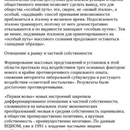
общественного мнения позволяет сделать вывод, что для
общества «особый путь» это, скорее, не «новый эталон», а
особый, «щадящий» способ признания невозможности
приблизиться к эталону в желаемое время. Недосягаемость
эталона травмирует, поэтому от него демонстративно
отказываются и по видимости замещают «особым путем». Тем
не менее, подлинным эталоном для ориентированного на
«особый путь» массового сознания продолжают оставаться
«западные образцы».
Отношение к рынку и частной собственности
Формирование массовых представлений и установок в этой
области протекало под воздействием трех основных факторов:
нового и крайне противоречивого социального опыта,
снижения авторитета либеральной субкультуры и растущего
воздействия «советской ностальгии». Результаты были
достаточно противоречивыми.
«Первая волна» новых настроений закрепила
дифференцированное отношение к частной собственности,
сложившееся на начальном этапе экономических
преобразований: мелкая и средняя собственность оценивались
в обществе преимущественно позитивно, а крупная
собственность - преимущественно негативно. По данным
ВЦИОМ, уже в 1991 г. владение частными лицами