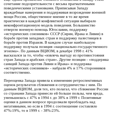
сочетание подозрительности с весьма прагматичными
поведенческими установками. Приписывая Западу
враждебные намерения и поддерживая возрождение военной
мощи России, общественное мнение в то же время
практически в каждой конфликтной ситуации выбирало
неконфронтационную модель поведения. Большинство
отвергло военную помощь Югославии, поддержку
«исторических союзников» СССР (Сирии, Ирака и Ливии) в
борьбе против западных стран и поддержку палестинцев в
борьбе против Израиля. В каждом случае наибольшую
поддержку получала позиция «национально-государственного
эгоизма». По данным ВЦИОМ, в декабре 1998 г. 41%
высказался за то, чтобы «извлечь выгоду из противостояния
стран Запада и арабских стран». Другие позиции - «поддержка
санкций Запада против Ливии и Ирака» и поддержка
«исторических союзников» - набрали 4% и 17% сторонников
соответственно.
Переоценка Запада привела к изменению ретроспективных
оценок результатов сближения и сотрудничества с ним. По
данным ВЦИОМ, доля тех, кто полагал, что сближение России
со странами Запада принесло ей больше пользы, чем вреда,
уменьшилась с 47% в 1994 г. до 38% в 1999 г. Позитивные
оценки в данном вопросе продолжали преобладать над
негативными, но если в 1994 г. соотношение составляло
47%:19%, то в 1999 г. - 38%:23%.