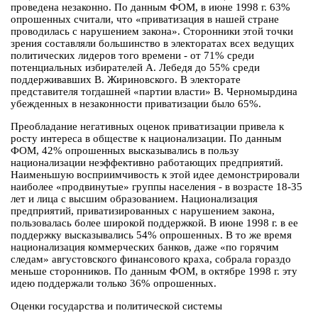
проведена незаконно. По данным ФОМ, в июне 1998 г. 63%
опрошенных считали, что «приватизация в нашей стране
проводилась с нарушением закона». Сторонники этой точки
зрения составляли большинство в электоратах всех ведущих
политических лидеров того времени - от 71% среди
потенциальных избирателей А. Лебедя до 55% среди
поддерживавших В. Жириновского. В электорате
представителя тогдашней «партии власти» В. Черномырдина
убежденных в незаконности приватизации было 65%.
Преобладание негативных оценок приватизации привела к
росту интереса в обществе к национализации. По данным
ФОМ, 42% опрошенных высказывались в пользу
национализации неэффективно работающих предприятий.
Наименьшую восприимчивость к этой идее демонстрировали
наиболее «продвинутые» группы населения - в возрасте 18-35
лет и лица с высшим образованием. Национализация
предприятий, приватизированных с нарушением закона,
пользовалась более широкой поддержкой. В июне 1998 г. в ее
поддержку высказывались 54% опрошенных. В то же время
национализация коммерческих банков, даже «по горячим
следам» августовского финансового краха, собрала гораздо
меньше сторонников. По данным ФОМ, в октябре 1998 г. эту
идею поддержали только 36% опрошенных.
Оценки государства и политической системы