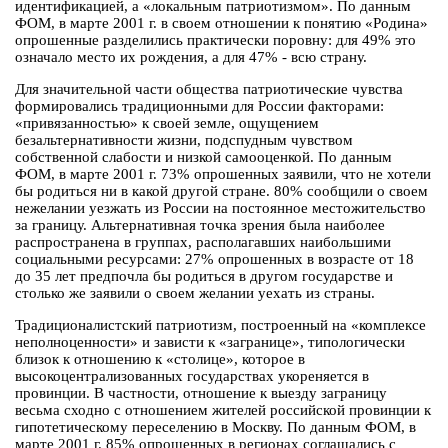
идентификацией, а «локальным патриотизмом». По данным
ФОМ, в марте 2001 г. в своем отношении к понятию «Родина»
опрошенные разделились практически поровну: для 49% это
означало место их рождения, а для 47% - всю страну.
Для значительной части общества патриотические чувства
формировались традиционными для России факторами:
«привязанностью» к своей земле, ощущением
безальтернативности жизни, подспудным чувством
собственной слабости и низкой самооценкой. По данным
ФОМ, в марте 2001 г. 73% опрошенных заявили, что не хотели
бы родиться ни в какой другой стране. 80% сообщили о своем
нежелании уезжать из России на постоянное местожительство
за границу. Альтернативная точка зрения была наиболее
распространена в группах, располагавших наибольшими
социальными ресурсами: 27% опрошенных в возрасте от 18
до 35 лет предпочла бы родиться в другом государстве и
столько же заявили о своем желании уехать из страны.
Традиционалистский патриотизм, построенный на «комплексе
неполноценности» и зависти к «загранице», типологически
близок к отношению к «столице», которое в
высокоцентрализованных государствах укореняется в
провинции. В частности, отношение к выезду заграницу
весьма сходно с отношением жителей российской провинции к
гипотетическому переселению в Москву. По данным ФОМ, в
марте 2001 г. 85% опрошенных в регионах соглашались с