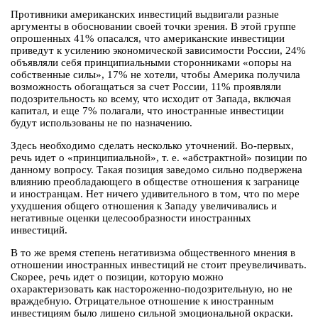
Противники американских инвестиций выдвигали разные
аргументы в обосновании своей точки зрения. В этой группе
опрошенных 41% опасался, что американские инвестиции
приведут к усилению экономической зависимости России, 24%
объявляли себя принципиальными сторонниками «опоры на
собственные силы», 17% не хотели, чтобы Америка получила
возможность обогащаться за счет России, 11% проявляли
подозрительность ко всему, что исходит от Запада, включая
капитал, и еще 7% полагали, что иностранные инвестиции
будут использованы не по назначению.
Здесь необходимо сделать несколько уточнений. Во-первых,
речь идет о «принципиальной», т. е. «абстрактной» позиции по
данному вопросу. Такая позиция заведомо сильно подвержена
влиянию преобладающего в обществе отношения к загранице
и иностранцам. Нет ничего удивительного в том, что по мере
ухудшения общего отношения к Западу увеличивались и
негативные оценки целесообразности иностранных
инвестиций.
В то же время степень негативизма общественного мнения в
отношении иностранных инвестиций не стоит преувеличивать.
Скорее, речь идет о позиции, которую можно
охарактеризовать как настороженно-подозрительную, но не
враждебную. Отрицательное отношение к иностранным
инвестициям было лишено сильной эмоциональной окраски.