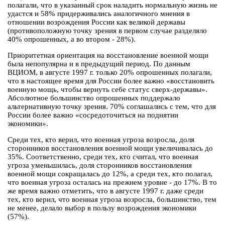
полагали, что в указанный срок наладить нормальную жизнь не
удастся и 58% придерживались аналогичного мнения в
отношении возрождения России как великой державы
(противоположную точку зрения в первом случае разделяло
40% опрошенных, а во втором - 28%).
Приоритетная ориентация на восстановление военной мощи
была непопулярна и в предыдущий период. По данным
ВЦИОМ, в августе 1997 г. только 20% опрошенных полагали,
что в настоящее время для России более важно «восстановить
военную мощь, чтобы вернуть себе статус сверх-державы».
Абсолютное большинство опрошенных поддержало
альтернативную точку зрения. 70% соглашались с тем, что для
России более важно «сосредоточиться на поднятии
экономики».
Среди тех, кто верил, что военная угроза возросла, доля
сторонников восстановления военной мощи увеличивалась до
35%. Соответственно, среди тех, кто считал, что военная
угроза уменьшилась, доля сторонников восстановления
военной мощи сокращалась до 12%, а среди тех, кто полагал,
что военная угроза осталась на прежнем уровне - до 17%. В то
же время важно отметить, что в августе 1997 г. даже среди
тех, кто верил, что военная угроза возросла, большинство, тем
не менее, делало выбор в пользу возрождения экономики
(57%).