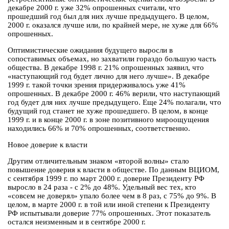
декабре 2000 г. уже 32% опрошенных считали, что
прошедший год был для них лучше предыдущего. В целом,
2000 г. оказался лучше или, по крайней мере, не хуже для 66%
опрошенных.
Оптимистические ожидания будущего выросли в
сопоставимых объемах, но захватили гораздо большую часть
общества. В декабре 1998 г. 21% опрошенных заявил, что
«наступающий год будет лично для него лучше». В декабре
1999 г. такой точки зрения придерживалось уже 41%
опрошенных. В декабре 2000 г. 46% верили, что наступающий
год будет для них лучше предыдущего. Еще 24% полагали, что
будущий год станет не хуже прошедшего. В целом, в конце
1999 г. и в конце 2000 г. в зоне позитивного мироощущения
находились 66% и 70% опрошенных, соответственно.
Новое доверие к власти
Другим отличительным знаком «второй волны» стало
повышение доверия к власти в обществе. По данным ВЦИОМ,
с сентября 1999 г. по март 2000 г. доверие Президенту РФ
выросло в 24 раза - с 2% до 48%. Удельный вес тех, кто
«совсем не доверял» упало более чем в 8 раз, с 75% до 9%. В
целом, в марте 2000 г. в той или иной степени к Президенту
РФ испытывали доверие 77% опрошенных. Этот показатель
остался неизменным и в сентябре 2000 г.