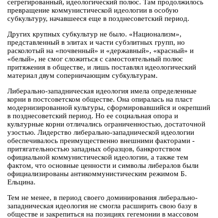
сегрегированный, идеологический полюс. Там продолжилось
превращение коммунистической идеологии в особую
субкультуру, начавшееся еще в позднесоветский период.
Других крупных субкультур не было. «Национализм»,
представленный в элитах и части субэлитных групп, но
расколотый на «почвенный» и «державный», «красный» и
«белый», не смог сложиться с самостоятельный полюс
притяжения в обществе, и лишь поставлял идеологический
материал двум соперничающим субкультурам.
Либерально-западническая идеология имела определенные
корни в постсоветском обществе. Она опиралась на пласт
модернизированной культуры, сформировавшийся и окрепший
в позднесоветский период. Но ее социальная опора и
культурные корни отличались ограниченностью, достаточной
узостью. Лидерство либерально-западнической идеологии
обеспечивалось преимущественно внешними факторами -
притягательностью западных образцов, банкротством
официальной коммунистической идеологии, а также тем
фактом, что основные ценности и символы либералов были
официализированы антикоммунистическим режимом Б.
Ельцина.
Тем не менее, в период своего доминирования либерально-
западническая идеология не смогла расширить свою базу в
обществе и закрепиться на позициях гегемонии в массовом