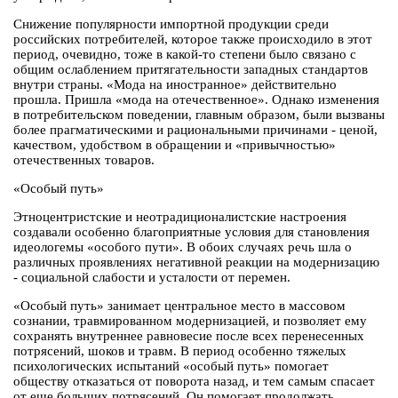
Снижение популярности импортной продукции среди
российских потребителей, которое также происходило в этот
период, очевидно, тоже в какой-то степени было связано с
общим ослаблением притягательности западных стандартов
внутри страны. «Мода на иностранное» действительно
прошла. Пришла «мода на отечественное». Однако изменения
в потребительском поведении, главным образом, были вызваны
более прагматическими и рациональными причинами - ценой,
качеством, удобством в обращении и «привычностью»
отечественных товаров.
«Особый путь»
Этноцентристские и неотрадиционалистские настроения
создавали особенно благоприятные условия для становления
идеологемы «особого пути». В обоих случаях речь шла о
различных проявлениях негативной реакции на модернизацию
- социальной слабости и усталости от перемен.
«Особый путь» занимает центральное место в массовом
сознании, травмированном модернизацией, и позволяет ему
сохранять внутреннее равновесие после всех перенесенных
потрясений, шоков и травм. В период особенно тяжелых
психологических испытаний «особый путь» помогает
обществу отказаться от поворота назад, и тем самым спасает
от еще больших потрясений. Он помогает продолжать