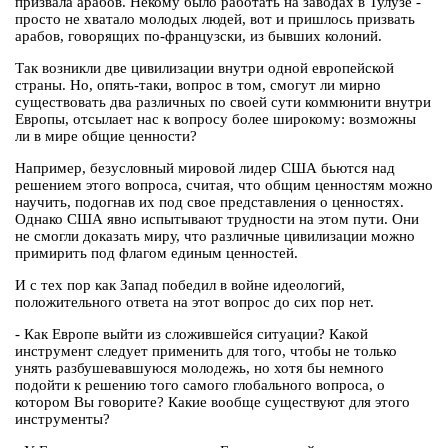
призвала арабов. Некому было работать на заводах в Тулузе -
просто не хватало молодых людей, вот и пришлось призвать
арабов, говорящих по-французски, из бывших колоний.
Так возникли две цивилизации внутри одной европейской
страны. Но, опять-таки, вопрос в том, смогут ли мирно
существовать два различных по своей сути коммюнити внутри
Европы, отсылает нас к вопросу более широкому: возможны
ли в мире общие ценности?
Например, безусловный мировой лидер США бьются над
решением этого вопроса, считая, что общим ценностям можно
научить, подогнав их под свое представления о ценностях.
Однако США явно испытывают трудности на этом пути. Они
не смогли доказать миру, что различные цивилизации можно
примирить под флагом единым ценностей.
И с тех пор как Запад победил в войне идеологий,
положительного ответа на этот вопрос до сих пор нет.
- Как Европе выйти из сложившейся ситуации? Какой
инструмент следует применить для того, чтобы не только
унять разбушевавшуюся молодежь, но хотя бы немного
подойти к решению того самого глобального вопроса, о
котором Вы говорите? Какие вообще существуют для этого
инструменты?