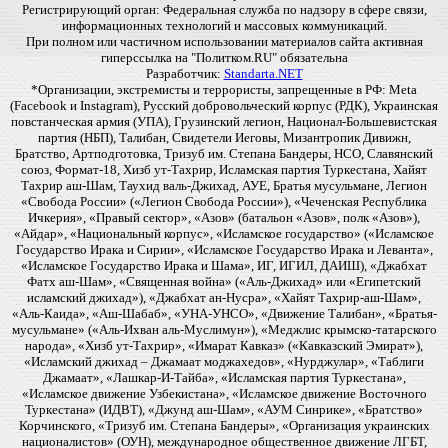
Регистрирующий орган: Федеральная служба по надзору в сфере связи,
информационных технологий и массовых коммуникаций.
При полном или частичном использовании материалов сайта активная
гиперссылка на "Политком.RU" обязательна
Разработчик:
Standarta.NET
*Организации, экстремисты и террористы, запрещенные в РФ: Meta
(Facebook и Instagram), Русский добровольческий корпус (РДК), Украинская
повстанческая армия (УПА), Грузинский легион, Национал-Большевистская
партия (НБП), Талибан, Свидетели Иеговы, Мизантропик Дивижн,
Братство, Артподготовка, Тризуб им. Степана Бандеры, НСО, Славянский
союз, Формат-18, Хизб ут-Тахрир, Исламская партия Туркестана, Хайят
Тахрир аш-Шам, Таухид валь-Джихад, АУЕ, Братья мусульмане, Легион
«Свобода России» («Легион Свобода России»), «Чеченская Республика
Ичкерия», «Правый сектор», «Азов» (батальон «Азов», полк «Азов»),
«Айдар», «Национальный корпус», «Исламское государство» («Исламское
Государство Ирака и Сирии», «Исламское Государство Ирака и Леванта»,
«Исламское Государство Ирака и Шама», ИГ, ИГИЛ, ДАИШ), «Джабхат
Фатх аш-Шам», «Священная война» («Аль-Джихад» или «Египетский
исламский джихад»), «Джабхат ан-Нусра», «Хайят Тахрир-аш-Шам»,
«Аль-Каида», «Аш-Шабаб», «УНА-УНСО», «Движение Талибан», «Братья-
мусульмане» («Аль-Ихван аль-Муслимун»), «Меджлис крымско-татарского
народа», «Хизб ут-Тахрир», «Имарат Кавказ» («Кавказский Эмират»),
«Исламский джихад – Джамаат моджахедов», «Нурджулар», «Таблиги
Джамаат», «Лашкар-И-Тайба», «Исламская партия Туркестана»,
«Исламское движение Узбекистана», «Исламское движение Восточного
Туркестана» (ИДВТ), «Джунд аш-Шам», «АУМ Синрике», «Братство»
Корчинского, «Тризуб им. Степана Бандеры», «Организация украинских
националистов» (ОУН), международное общественное движение ЛГБТ,