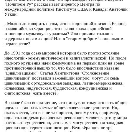
"Политком.Ру" рассказывает директор Центра по
международной политике Института США и Канады Анатолий
Уткин:
- Можно ли говорить о том, что сегодняшний кризис в Европе,
начавшийся во Франции, это начало краха европейской
концепции мультикультурализма? Или причина только в
издержках исламизации? Или в "старом добром" социальном
неравенстве?
До 1991 года осью мировой истории было противостояние
идеологий - коммунистической и капиталистической. Но после
полного крушения идеи коммунизма на первый план на арене
противостояний вышло то, что было впоследствии названо
"цивилизациями". Статья Хантингтона "Столкновение
цивилизаций" поставила важнейший вопрос: могут ли семь
цивилизаций: ортодоксальная западная, латиноамериканская,
исламская, индуистская, буддистская, конфуцианская и
синтоистская, жить вместе.
Вначале было впечатление, что смогут, потому что есть общие
идеалы - так называемые общечеловеческие ценности. Но,
оказывается, что все не так просто, потому что, например,
одна только демографическая революция меняет картину мира
настолько существенно, что самая могущественная западная
цивилизация теряет свои позиции. Ведь Франция не зря