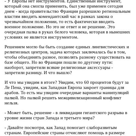
- У Европы нет инструментов. Единственный инструмент,
который она смогла применить, был уже применен сегодня
днем - когда правительство Франции разрешило региональным
властям вводить комендантский час в рамках закона о
чрезвычайном положении, то есть фактически вводить
военное положение. Но это не ответ и не решение. Это
очередная палка в руках белого человека, которая в нынешних
условиях не является инструментом.
Решением могло бы быть создание единых лингвистических и
религиозных центров, задача которых заключалась бы в том,
чтобы объединять разное, позволять разному существовать на
базе общего. Но во Франции пошли по другому пути:
наоборот, запретили всякие религиозные аксессуары -
запретили разницу. И что вышло?
И что мы увидим в итоге? Увидим, что 60 процентов будут за
Ле Пена, увидим, как Западная Европа закроет границы для
арабов. То есть мы увидим очередные варианты манипуляций
палкой. Но палкой решить межцивилизационный конфликт
нельзя.
- Может быть, решение - в ликвидации гигантского разрыва в
уровне жизни стран Запада и третьего мира?
- Давайте посмотри, как Запад помогает слаборазвитым
странам. Европейские страны отчисляют помощь в размере