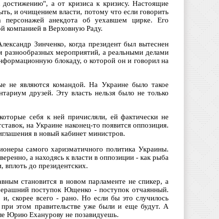
к достижению", а от кризиса к кризису. Настоящие
быть, и очищением власти, потому что если говорить
а персонажей анекдота об уехавшем цирке. Его
й компанией в Верховную Раду.
Александр Зинченко, когда президент был вытеснен
ем разнообразных мероприятий, а реальными делами
нформационную блокаду, о которой он и говорил на
рые не являются командой. На Украине было такое
тариум друзей. Эту власть нельзя было не только
которые себя к ней причисляли, ей фактически не
тставок, на Украине наконец-то появится оппозиция.
риглашения в новый кабинет министров.
ионеры самого харизматичного политика Украины.
веренно, а находясь к власти в оппозиции - как рыба
 вплоть до президентских.
авным становится в новом парламенте не спикер, а
вчерашний поступок Ющенко - поступок отчаянный.
и, скорее всего - рано. Но если бы это случилось
е при этом правительстве уже были и еще будут. А
ысле Юрию Еханурову не позавидуешь.