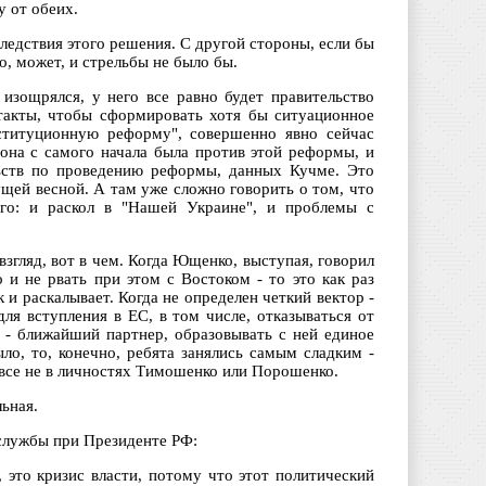
у от обеих.
следствия этого решения. С другой стороны, если бы
о, может, и стрельбы не было бы.
изощрялся, у него все равно будет правительство
нтакты, чтобы сформировать хотя бы ситуационное
нституционную реформу", совершенно явно сейчас
 она с самого начала была против этой реформы, и
льств по проведению реформы, данных Кучме. Это
ущей весной. А там уже сложно говорить о том, что
го: и раскол в "Нашей Украине", и проблемы с
згляд, вот в чем. Когда Ющенко, выступая, говорил
 и не рвать при этом с Востоком - то это как раз
 и раскалывает. Когда не определен четкий вектор -
для вступления в ЕС, в том числе, отказываться от
я - ближайший партнер, образовывать с ней единое
ыло, то, конечно, ребята занялись самым сладким -
овсе не в личностях Тимошенко или Порошенко.
ьная.
 службы при Президенте РФ:
 это кризис власти, потому что этот политический