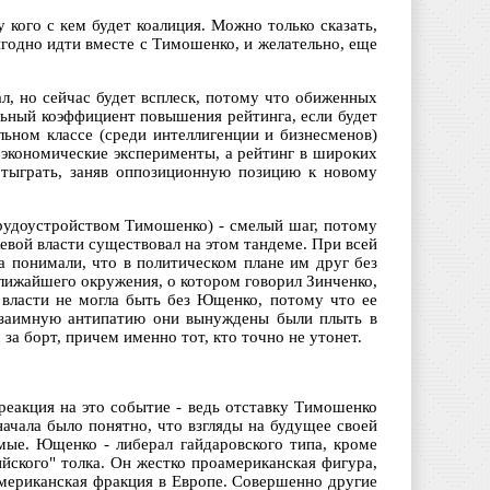
 кого с кем будет коалиция. Можно только сказать,
годно идти вместе с Тимошенко, и желательно, еще
л, но сейчас будет всплеск, потому что обиженных
льный коэффициент повышения рейтинга, если будет
льном классе (среди интеллигенции и бизнесменов)
е экономические эксперименты, а рейтинг в широких
отыграть, заняв оппозиционную позицию к новому
 трудоустройством Тимошенко) - смелый шаг, потому
евой власти существовал на этом тандеме. При всей
а понимали, что в политическом плане им друг без
лижайшего окружения, о котором говорил Зинченко,
власти не могла быть без Ющенко, потому что ее
 взаимную антипатию они вынуждены были плыть в
за борт, причем именно тот, кто точно не утонет.
 реакция на это событие - ведь отставку Тимошенко
ачала было понятно, что взгляды на будущее своей
мые. Ющенко - либерал гайдаровского типа, кроме
ийского" толка. Он жестко проамериканская фигура,
американская фракция в Европе. Совершенно другие