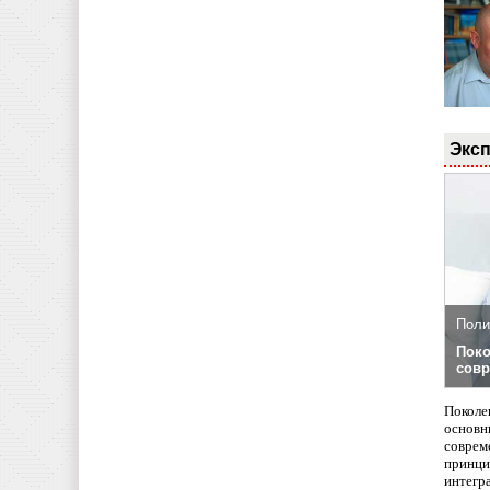
Эксп
Поли
Поко
совр
Поколе
основн
совреме
принци
интегр