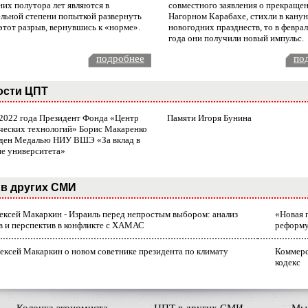
них полутора лет являются в
совместного заявления о прекращен
ельной степени попыткой развернуть
Нагорном Карабахе, стихли в канун
этот разрыв, вернувшись к «норме».
новогодних празднеств, то в февра
года они получили новый импульс.
подробнее
по
ости ЦПТ
 2022 года Президент Фонда «Центр
Памяти Игоря Бунина
ческих технологий» Борис Макаренко
ден Медалью НИУ ВШЭ «За вклад в
ие университета»
в других СМИ
лексей Макаркин - Израиль перед непростым выбором: анализ
«Новая 
в и перспектив в конфликте с ХАМАС
реформ
ексей Макаркин о новом советнике президента по климату
Коммерс
кодекс