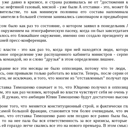
 уже давно в кризисе, и страна развивалась не от "достижения 
сы: нефтяной газовый, мясной - уже были А отставки - это, может 
вительстве, то как минимум половина его состава напоминал
тавители в большей степени занимались самопиаром и предвыборно
сом было как раз то состояние, о котором заявил в понедельник 
 окружением на этнографическую пасеку, когда он был завсегдата
алось его ближайшее окружение, именно оно создало президенту и
шней пресс-конференции.
с власти - это как раз то, когда при ней находятся люди, кото
чное определение уже распущенного кабинета министров - серпен
ь командой, но и слово "друзья" в этом определении лишнее.
раине все эти месяцы не было оппозиции, потому что те люди, 
сь, они привыкли только работать во власти. Теперь, после серии о
ати, не исключаю, и того, что многие из "отставленных" получат п
ставка Тимошенко означает и то, что Ющенко получил в оппозиц
, это как раз человек, который во власти чувствует себя не очень у
е. Я думаю, что амбиции Юлии Тимошенко будут достаточно высоки,
фоне того, что меняется конституционный строй, и фактически гл
 самой большой фракции, становится тем более очевидным, что 
но, что отставка Тимошенко рано или поздно все равно была бы, 
, то на нее пала бы вся ответственность за все кризисы, которы
ь ей гораздо легче свались все это на нового премьера. В этом см