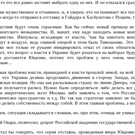
 то его все равно заставят выбрать одну из них. И он отказался сраз
ие мужественное и отчаянное, и, я уверен, что он понимает все по
 когда-то отправил в отставку и Гайдара и Хасбулатова с Руцким, т
дствия будут очень серьезные. Как бы сейчас новый премьер не 
ментского меньшинства. И, значит, ему надо находить новые ко
инство. Импульсы, исходящие от власти, "как бы замотать ко
нут в воздухе, ведь главной опорой в этом была Тимошенко. Это
о мог только ее руками инициировать отказ от своих обязате
ает, что вопрос о власти в Украине будет решаться на выборах буд
а достанется Ющенко, потому что проблем у него очень мно
иным…
вная проблема власти, пришедшей к власти прошлой зимой, на мой в
, что Украина должна продолжить движение в сторону Запада, но
ская позиция. Но она как раскалывала страну по линии Днепра, так
 и получается раскол. Нужно было определяться: либо делать все 
 и энергетических льгот Москвы, либо заявлять о том, что Росси
мическое пространство и т.д. Но так как стратегии заявлено не б
и делить собственность между собой. В этом главная проблема, а в
м, ситуация складывается сложная, но, при этом, отнюдь не уникал
й Окара, политолог, доцент Российской академии государственной
стал бы говорить, что серия отставок, проведенная вчера Ющенко,