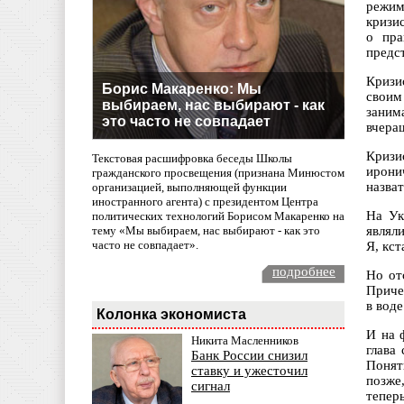
режим
кризи
о пра
предс
Кризи
Борис Макаренко: Мы
своим
выбираем, нас выбирают - как
заним
это часто не совпадает
вчера
Кризи
Текстовая расшифровка беседы Школы
ирони
гражданского просвещения (признана Минюстом
назват
организацией, выполняющей функции
иностранного агента) с президентом Центра
На Ук
политических технологий Борисом Макаренко на
тему «Мы выбираем, нас выбирают - как это
являли
часто не совпадает».
Я, кст
подробнее
Но от
Причем
в вод
Колонка экономиста
И на 
Никита Масленников
глава
Банк России снизил
Понят
ставку и ужесточил
позже
сигнал
тепер