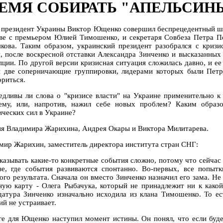
ЕМЯ СОБИРАТЬ "АПЕЛЬСИН
 президент Украины Виктор Ющенко совершил беспрецедентный шаг,
аве с премьером Юлией Тимошенко, и секретаря Совбеза Петра П
якова. Таким образом, украинский президент разобрался с криз
и, после воскресной отставки Александра Зинченко и высказанных
пции. По другой версии кризисная ситуация сложилась давно, и ее 
и две соперничающие группировки, лидерами которых были Пет
ориться.
едливы ли слова о "кризисе власти" на Украине применительно 
ему, или, напротив, нажил себе новых проблем? Каким образ
ических сил в Украине?
я Владимира Жарихина, Андрея Окары и Виктора Милитарева.
мир Жарихин, заместитель директора института стран СНГ:
казывать какие-то конкретные события сложно, потому что сейча
зе, где события развиваются спонтанно. Во-первых, все попы
ого результата. Сначала он вместо Зинченко назначил его зама. Н
ную карту - Олега Рыбачука, который не принадлежит ни к какой
датура Зинченко изначально исходила из клана Тимошенко. То ес
ий не устраивает.
ге для Ющенко наступил момент истины. Он понял, что если буд