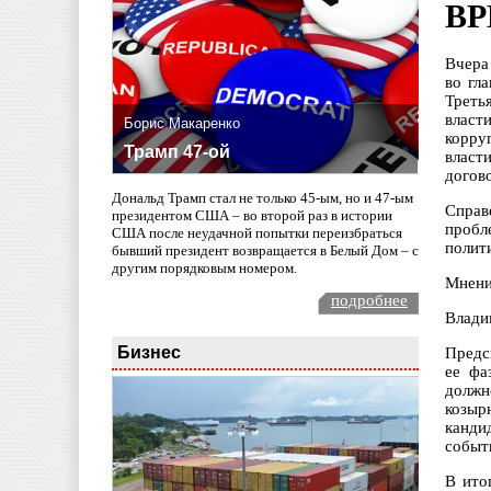
ВР
Вчера
во гл
Треть
власт
Борис Макаренко
корру
Трамп 47-ой
власт
догов
Дональд Трамп стал не только 45-ым, но и 47-ым
Справ
президентом США – во второй раз в истории
пробл
США после неудачной попытки переизбраться
полит
бывший президент возвращается в Белый Дом – с
другим порядковым номером.
Мнени
подробнее
Влади
Бизнес
Предс
ее фа
должн
козыр
канди
событ
В ито