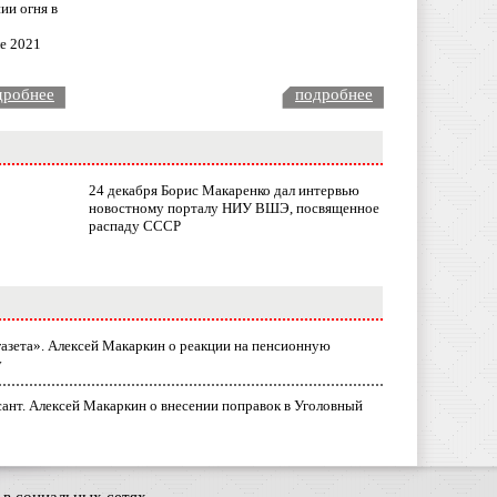
ии огня в
ле 2021
дробнее
подробнее
24 декабря Борис Макаренко дал интервью
новостному порталу НИУ ВШЭ, посвященное
распаду СССР
газета». Алексей Макаркин о реакции на пенсионную
у
ант. Алексей Макаркин о внесении поправок в Уголовный