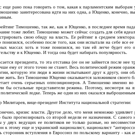
с еще рано пока говорить о том, какая к парламентским выборам у
имошенко заинтересована идти на них одна, а Ющенко, конечно, вы
виным.
рейтинг Тимошенко, так же, как и Ющенко, в последнее время пада
раине тоже любят. Тимошенко может сейчас создать для себя идеа
стрировать свою обиду на власть. Ее рейтинг в среднем электора
о понизился, особенно после того, как они испытали на себе все е
ных массах хоть и тоже понизился, но там ей легче будет его 
тельству и к Ющенко. И тогда она будет набирать популярность.
асается президента, то эта отставка (ее он не займется после нее
учше ему от этого точно не станет. Весь политический режим оранж
атии, которую эти люди в жизни испытывают друг к другу, они об
 не жить. Без Тимошенко Ющенко оказывается заложником своего б
етает очень серьезных оппозиционеров. А Тимошенко именно во 
ли бы остальные представители режима. Поэтому, несмотря на
 политической лодке. Теперь же один из них оказался выброшенным 
р Милитарев, вице-президент Института национальной стратегии:
конечно, кризис власти. Другое дело, что меня немножко удивляет
 было прогнозировать со второй недели ее назначения. С самого н
ы у двух ведущих ее политиков не только разные, но несовмести
 он к этому еще и украинский националист, националист "антиросс
ть сторонник вступления в Евросоюз по польскому варианту - как 