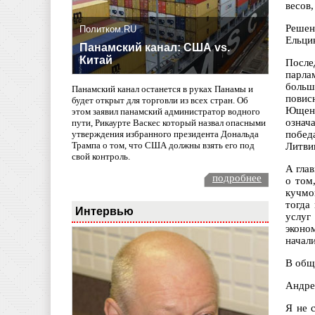
весов,
Решен
Политком.RU
Ельцин
Панамский канал: США vs.
Китай
После
парла
больш
Панамский канал останется в руках Панамы и
повис
будет открыт для торговли из всех стран. Об
Ющенк
этом заявил панамский администратор водного
означ
пути, Рикаурте Васкес который назвал опасными
побед
утверждения избранного президента Дональда
Трампа о том, что США должны взять его под
Литв
свой контроль.
А гла
подробнее
о том
кучмов
тогда
Интервью
услуг
эконо
начал
В обще
Андре
Я не 