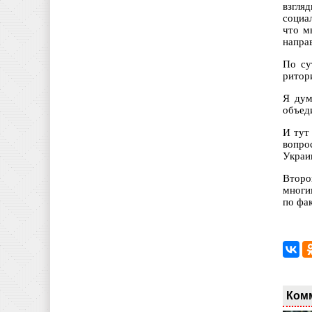
взгля
социа
что м
напра
По су
ритор
Я дум
объед
И тут
вопро
Украи
Второ
многи
по фа
Ком