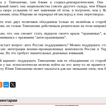
ды у Тимошенко, они ближе к социал-демократическим. Она з
льный пакет, она националистка совсем другого склада, чем Ющенк
ы скоро услышим от нее заявления об этом, и погромче, чем у Я
влении, пока Ющенко не перекрыл ей кислород в этих переговорах.
ти этих двух политиков объединяла только их нелюбовь к старой
ике, но только Тимошенко действовала решительно на этом направл
аю, что она сможет стать лидером своего крыла "оранжевых", и
инившись с прежними "анти-оранжевыми".
 встает вопрос: кого России поддерживать? Можно поддержать с
сам: интеграция военно-промышленных комплексов России и Укр
ны. Но это требует значительных денежных вливаний.
й вариант: поддержать Тимошенко или ее объединение со старой
м у нас психологически нелегко пойти на это: кому-то не нравится
кту Юлия Тимошенко может оказаться для нас меньшим злом, чем Е
ментарии