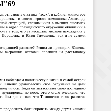
Ы"69
 отправив в отставку "всех": и кабинет министров
орошенко, и своего первого помощника Александр
исной ситуацией, сложившийся в высших эшелонах
 им в адрес президентского окружения обвинений в
суть в том, что за несколько месяцев нахождения у
р Порошенко и Юлия Тимошенко, так и не сумели
к вчерашней развязке? Решил ли президент Ющенко
ом вчерашние отставки повлияют на расстановку
с мы наблюдаем политическую жизнь в самой острой
тки Ющенко уравновесить свое окружение не дали
е получилось. Тогда он вытаскивает свою последнюю
 группировке, но после этого стало очевидно, что
ть был дан сигнал, что Тимошенко такое развитие
ет продолжать балансировать между двумя чашами