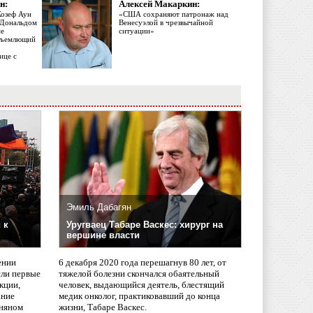
н:
Алексей Макаркин:
Жозеф Аун
«США сохраняют патронаж над
с Дональдом
Венесуэлой в чрезвычайной
ме
ситуации»
объемлющий
ице с
Эмиль Дабагян
 к
Уругваец Табаре Васкес: хирург на
вершине власти
ении
6 декабря 2020 года перешагнув 80 лет, от
сли первые
тяжелой болезни скончался обаятельный
кции,
человек, выдающийся деятель, блестящий
ание
медик онколог, практиковавший до конца
няном
жизни, Табаре Васкес.