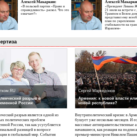
Алексей Макаркин:
Алексей Макарки
«В польской партии «Право и
«Президент Ливана 
справедливость» раскол. Что это
21 июля на встрече 
означает?»
Трампом в Белом до
представил ему все
план по укреплению
стабильности на гран
Израилем»
ертиза
тком.RU
Сергей Маркедонов
ленческий разрыв в
Армения: к новой власти или
еменной России
новой республике?
нческий разрыв является одной из
Внутриполитический кризис в Арм
ых политических проблем
бушует уже несколько месяцев. И е
нной России, так как усугубляется
массовые антиправительственные а
пиальной разницей в вопросе
начавшиеся, как реакция на подпис
ации в глобальный мир. События
премьер-министром Николом Паши