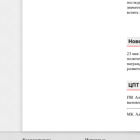
послед
значит
вспять 
Нов
23 мая
полити
награж
развит
ЦПТ 
FIB. А
вызово
МК. Ал