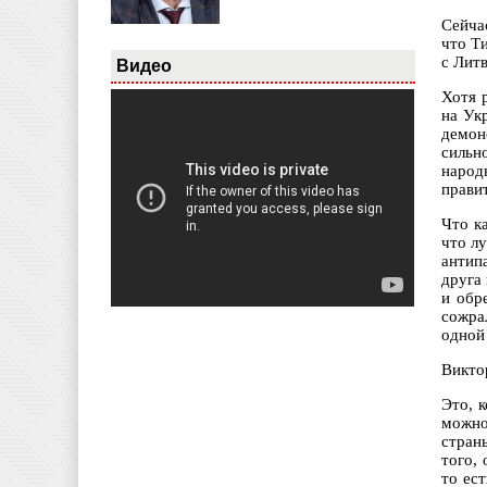
Сейча
что Т
с Лит
Видео
Хотя 
на Ук
демон
сильн
народ
прави
Что к
что л
антип
друга
и обр
сожра
одной
Викто
Это, 
можно
стран
того,
то ес